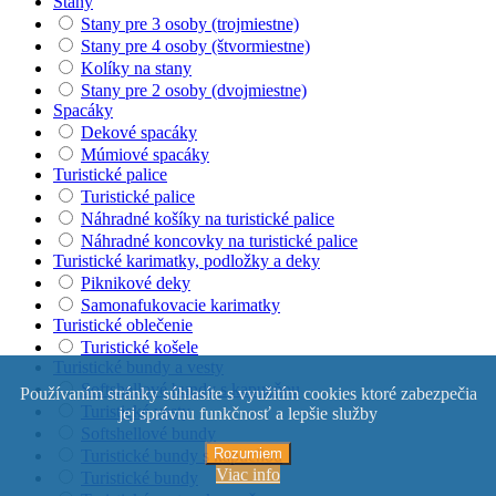
Stany
Stany pre 3 osoby (trojmiestne)
Stany pre 4 osoby (štvormiestne)
Kolíky na stany
Stany pre 2 osoby (dvojmiestne)
Spacáky
Dekové spacáky
Múmiové spacáky
Turistické palice
Turistické palice
Náhradné košíky na turistické palice
Náhradné koncovky na turistické palice
Turistické karimatky, podložky a deky
Piknikové deky
Samonafukovacie karimatky
Turistické oblečenie
Turistické košele
Turistické bundy a vesty
Softshellové bundy s kapucňou
Používaním stránky súhlasíte s využitím cookies ktoré zabezpečia
Turistické vesty
jej správnu funkčnosť a lepšie služby
Softshellové bundy
Rozumiem
Turistické bundy s kapucňou
Viac info
Turistické bundy