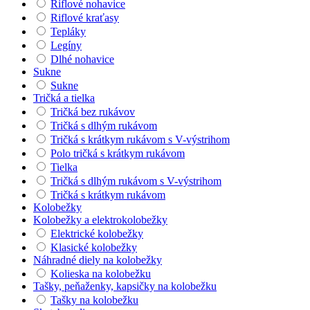
Riflové nohavice
Riflové kraťasy
Tepláky
Legíny
Dlhé nohavice
Sukne
Sukne
Tričká a tielka
Tričká bez rukávov
Tričká s dlhým rukávom
Tričká s krátkym rukávom s V-výstrihom
Polo tričká s krátkym rukávom
Tielka
Tričká s dlhým rukávom s V-výstrihom
Tričká s krátkym rukávom
Kolobežky
Kolobežky a elektrokolobežky
Elektrické kolobežky
Klasické kolobežky
Náhradné diely na kolobežky
Kolieska na kolobežku
Tašky, peňaženky, kapsičky na kolobežku
Tašky na kolobežku