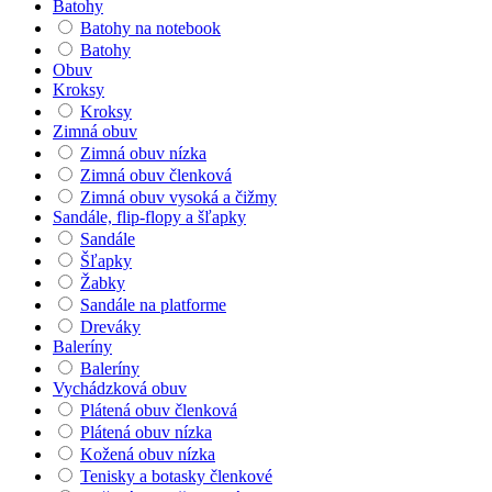
Batohy
Batohy na notebook
Batohy
Obuv
Kroksy
Kroksy
Zimná obuv
Zimná obuv nízka
Zimná obuv členková
Zimná obuv vysoká a čižmy
Sandále, flip-flopy a šľapky
Sandále
Šľapky
Žabky
Sandále na platforme
Dreváky
Baleríny
Baleríny
Vychádzková obuv
Plátená obuv členková
Plátená obuv nízka
Kožená obuv nízka
Tenisky a botasky členkové