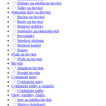
Držiaky na telefón na bicykel
Tašky na bicykel
Náhradné diely na bicykel
Reťaze na bicykel
Brzdy na bicykel
Brzdové doštičky
Nabíjačky na elektrobicykle
Prevodníky
Stredové zloženia
Brzdové kotúče
Kazety
Fľaše na bicykel
Fľaše na bicykel
Bicykle
Skladacie bicykle
Horské bicykle
Cyklistické tretry
Cyklistické tretry
Cyklistické prilby a chrániče
Cyklistické prilby
Oleje, vazelíny, čističe
Sety na údržbu bicykla
Mazivo (lubrikant)