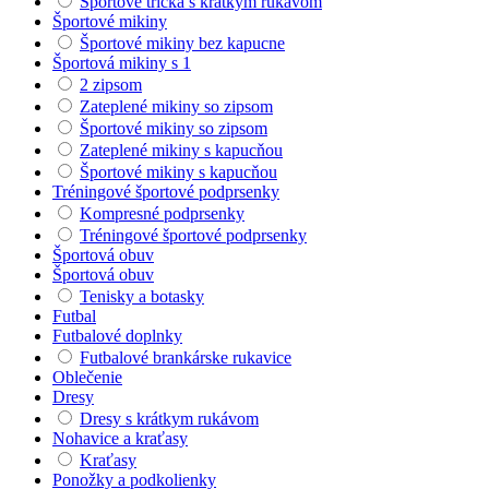
Športové tričká s krátkym rukávom
Športové mikiny
Športové mikiny bez kapucne
Športová mikiny s 1
2 zipsom
Zateplené mikiny so zipsom
Športové mikiny so zipsom
Zateplené mikiny s kapucňou
Športové mikiny s kapucňou
Tréningové športové podprsenky
Kompresné podprsenky
Tréningové športové podprsenky
Športová obuv
Športová obuv
Tenisky a botasky
Futbal
Futbalové doplnky
Futbalové brankárske rukavice
Oblečenie
Dresy
Dresy s krátkym rukávom
Nohavice a kraťasy
Kraťasy
Ponožky a podkolienky