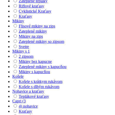
Zateplené tepláky
Riflové kraťasy
Cyklistické Kraťasy
Kraťasy
Mikiny
Flisové mikiny na zips
Zateplené mikiny
Mikiny na zips
Zateplené mikiny so zipsom
Svetre
Mikiny s 1
2 zipsom
Mikiny bez kapucne
Zateplené mikiny s kapucňou
Mikiny s kapucňou
Košele
Košele s krátkym rukávom
Košele s dlhým rukávom
Nohavice a kraťasy
Teplákové kraťasy
Capri (3
4) nohavice
Kraťasy