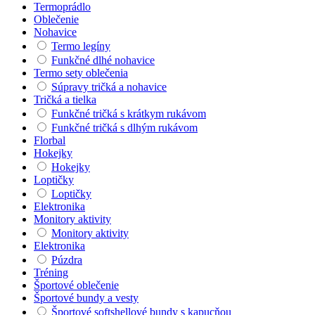
Termoprádlo
Oblečenie
Nohavice
Termo legíny
Funkčné dlhé nohavice
Termo sety oblečenia
Súpravy tričká a nohavice
Tričká a tielka
Funkčné tričká s krátkym rukávom
Funkčné tričká s dlhým rukávom
Florbal
Hokejky
Hokejky
Loptičky
Loptičky
Elektronika
Monitory aktivity
Monitory aktivity
Elektronika
Púzdra
Tréning
Športové oblečenie
Športové bundy a vesty
Športové softshellové bundy s kapucňou