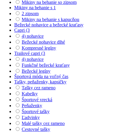
Mikiny na behanie so zipsom
Mikiny na behanie s 1
2 zipsom
Mikiny na behanie s kapucňou
Bežecké nohavice a bežecké kraťasy
Capri (3
4) nohavice
Bežecké nohavice dlhé
Kompresné legíny
Trailové capri (3
4) nohavice
Funkčné bežecké kraťasy
Bežecké legíny
Športová móda na voľný čas
Tašky, peňaženky, kapsičky
Tašky cez rameno
Kabelky
Športové vrecká
Peňaženky
Športové tašky
Ľadvinky
Malé tašky cez rameno
Cestovné tašky