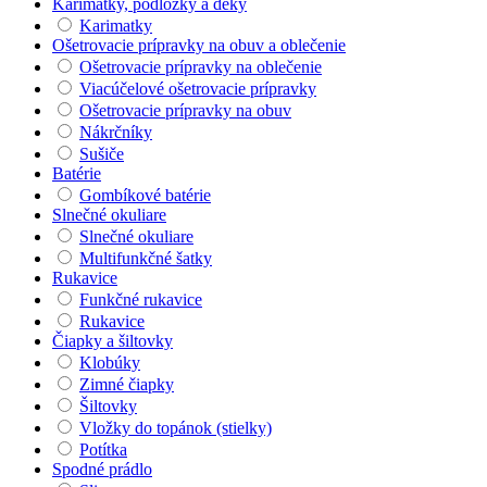
Karimatky, podložky a deky
Karimatky
Ošetrovacie prípravky na obuv a oblečenie
Ošetrovacie prípravky na oblečenie
Viacúčelové ošetrovacie prípravky
Ošetrovacie prípravky na obuv
Nákrčníky
Sušiče
Batérie
Gombíkové batérie
Slnečné okuliare
Slnečné okuliare
Multifunkčné šatky
Rukavice
Funkčné rukavice
Rukavice
Čiapky a šiltovky
Klobúky
Zimné čiapky
Šiltovky
Vložky do topánok (stielky)
Potítka
Spodné prádlo