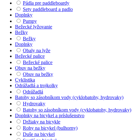
Pádla pre paddleboardy
Sety paddleboard a padlo
Doplnky
Pumpy
Bežecké lyžovanie
Bežky
Bežky
Doplnky
Obaly na lyže
Bežecké palice
Bežecké palice
Obuv na bežky
Obuv na bežky
Cyklistika
Odrážadlá a trojkolky
Odrážadlá
Batohy so zásobníkom vody (cyklobatohy, hydrovaky)
Hydrovaky
Batohy so zásobníkom vody (cyklobatohy, hydrovaky)
Doplnky na bicykel a príslušenstvo
Držiaky na bicykle
Rohy na bicykel (bulhorny)
Duše na bicykel