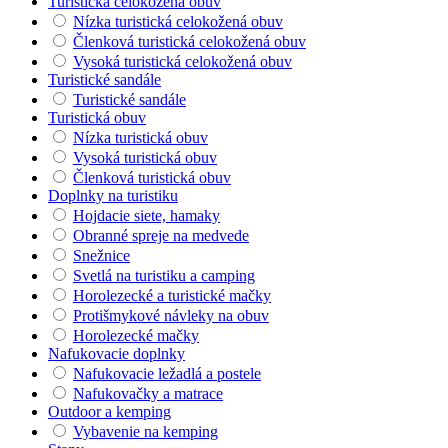
Turistická celokožená obuv
Nízka turistická celokožená obuv
Členková turistická celokožená obuv
Vysoká turistická celokožená obuv
Turistické sandále
Turistické sandále
Turistická obuv
Nízka turistická obuv
Vysoká turistická obuv
Členková turistická obuv
Doplnky na turistiku
Hojdacie siete, hamaky
Obranné spreje na medvede
Snežnice
Svetlá na turistiku a camping
Horolezecké a turistické mačky
Protišmykové návleky na obuv
Horolezecké mačky
Nafukovacie doplnky
Nafukovacie ležadlá a postele
Nafukovačky a matrace
Outdoor a kemping
Vybavenie na kemping