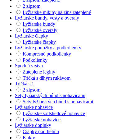
2 zipsom
Lyžiarske mikiny na zips zateplené
Lyžiarske bundy, vesty a overaly
Lyžíarske bundy
Lyžiarské overaly
Lyžiarske čiapky
Lyžiarske čiapky
Lyžiarske ponožky a podkolienky
Kompresné podkolienky
Podkolienky
Spodná vrstva
Zateplené legíny
Tričká s dlhým rukávom
Tričká s 1
2 zipsom
Sety lyžiarských búnd s nohavicami
Sety lyžiarských búnd s nohavicami
Lyžiarske nohavice
Lyžiarske softshellové nohavice
Lyžiarske nohavice
Lyžiarske doplnky
Čiapky pod helmu
Kukly