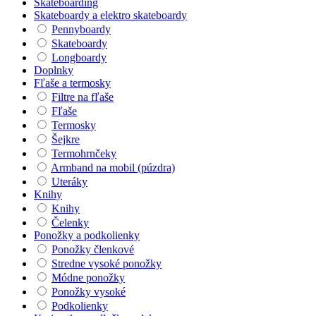
Skateboarding
Skateboardy a elektro skateboardy
Pennyboardy
Skateboardy
Longboardy
Doplnky
Fľaše a termosky
Filtre na fľaše
Fľaše
Termosky
Šejkre
Termohrnčeky
Armband na mobil (púzdra)
Uteráky
Knihy
Knihy
Čelenky
Ponožky a podkolienky
Ponožky členkové
Stredne vysoké ponožky
Módne ponožky
Ponožky vysoké
Podkolienky