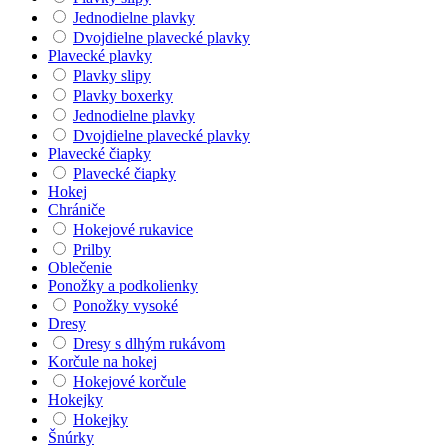
Jednodielne plavky
Dvojdielne plavecké plavky
Plavecké plavky
Plavky slipy
Plavky boxerky
Jednodielne plavky
Dvojdielne plavecké plavky
Plavecké čiapky
Plavecké čiapky
Hokej
Chrániče
Hokejové rukavice
Prilby
Oblečenie
Ponožky a podkolienky
Ponožky vysoké
Dresy
Dresy s dlhým rukávom
Korčule na hokej
Hokejové korčule
Hokejky
Hokejky
Šnúrky