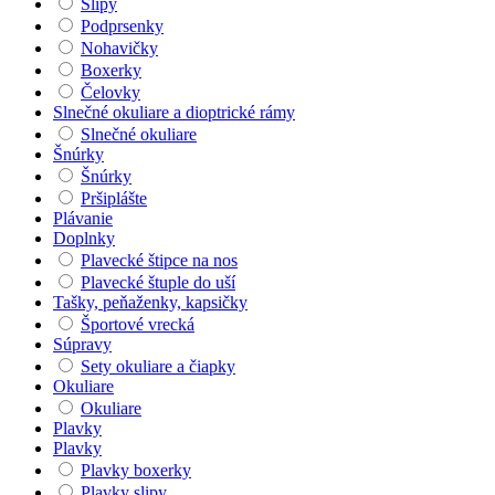
Slipy
Podprsenky
Nohavičky
Boxerky
Čelovky
Slnečné okuliare a dioptrické rámy
Slnečné okuliare
Šnúrky
Šnúrky
Pršiplášte
Plávanie
Doplnky
Plavecké štipce na nos
Plavecké štuple do uší
Tašky, peňaženky, kapsičky
Športové vrecká
Súpravy
Sety okuliare a čiapky
Okuliare
Okuliare
Plavky
Plavky
Plavky boxerky
Plavky slipy