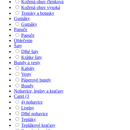
Kožená obuv členková
Kožená obuv vysoká
Tenisky a botasky
Gumáky
Gumáky
Papuče
Papuče
Oblečenie
Šaty
Dlhé šaty
Krátke šaty
Bundy a vesty
Kabáty
Vesty
Páperové bundy
Bundy
Nohavice, legíny a kraťasy
Capri (3
4) nohavice
Legíny
Dlhé nohavice
Tepláky
Teplákové kraťasy