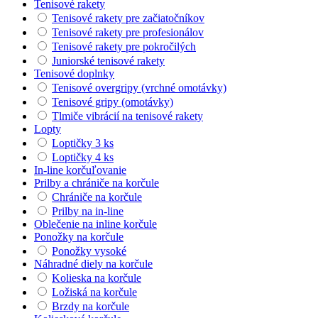
Tenisové rakety
Tenisové rakety pre začiatočníkov
Tenisové rakety pre profesionálov
Tenisové rakety pre pokročilých
Juniorské tenisové rakety
Tenisové doplnky
Tenisové overgripy (vrchné omotávky)
Tenisové gripy (omotávky)
Tlmiče vibrácií na tenisové rakety
Lopty
Loptičky 3 ks
Loptičky 4 ks
In-line korčuľovanie
Prilby a chrániče na korčule
Chrániče na korčule
Prilby na in-line
Oblečenie na inline korčule
Ponožky na korčule
Ponožky vysoké
Náhradné diely na korčule
Kolieska na korčule
Ložiská na korčule
Brzdy na korčule