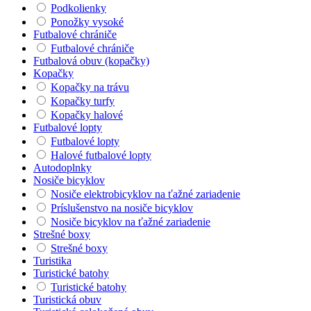
Podkolienky
Ponožky vysoké
Futbalové chrániče
Futbalové chrániče
Futbalová obuv (kopačky)
Kopačky
Kopačky na trávu
Kopačky turfy
Kopačky halové
Futbalové lopty
Futbalové lopty
Halové futbalové lopty
Autodoplnky
Nosiče bicyklov
Nosiče elektrobicyklov na ťažné zariadenie
Príslušenstvo na nosiče bicyklov
Nosiče bicyklov na ťažné zariadenie
Strešné boxy
Strešné boxy
Turistika
Turistické batohy
Turistické batohy
Turistická obuv