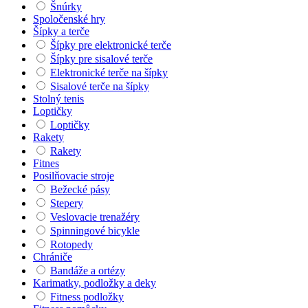
Šnúrky
Spoločenské hry
Šípky a terče
Šípky pre elektronické terče
Šípky pre sisalové terče
Elektronické terče na šípky
Sisalové terče na šípky
Stolný tenis
Loptičky
Loptičky
Rakety
Rakety
Fitnes
Posilňovacie stroje
Bežecké pásy
Stepery
Veslovacie trenažéry
Spinningové bicykle
Rotopedy
Chrániče
Bandáže a ortézy
Karimatky, podložky a deky
Fitness podložky