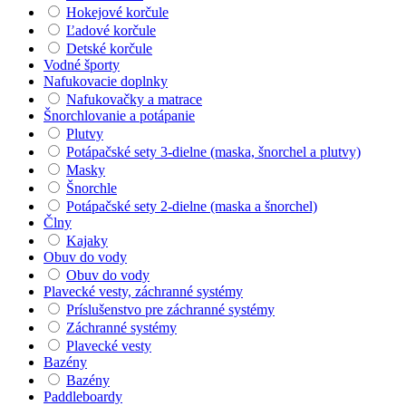
Hokejové korčule
Ľadové korčule
Detské korčule
Vodné športy
Nafukovacie doplnky
Nafukovačky a matrace
Šnorchlovanie a potápanie
Plutvy
Potápačské sety 3-dielne (maska, šnorchel a plutvy)
Masky
Šnorchle
Potápačské sety 2-dielne (maska a šnorchel)
Člny
Kajaky
Obuv do vody
Obuv do vody
Plavecké vesty, záchranné systémy
Príslušenstvo pre záchranné systémy
Záchranné systémy
Plavecké vesty
Bazény
Bazény
Paddleboardy