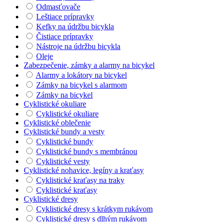
Odmasťovače
Leštiace prípravky
Kefky na údržbu bicykla
Čistiace prípravky
Nástroje na údržbu bicykla
Oleje
Zabezpečenie, zámky a alarmy na bicykel
Alarmy a lokátory na bicykel
Zámky na bicykel s alarmom
Zámky na bicykel
Cyklistické okuliare
Cyklistické okuliare
Cyklistické oblečenie
Cyklistické bundy a vesty
Cyklistické bundy
Cyklistické bundy s membránou
Cyklistické vesty
Cyklistické nohavice, legíny a kraťasy
Cyklistické kraťasy na traky
Cyklistické kraťasy
Cyklistické dresy
Cyklistické dresy s krátkym rukávom
Cyklistické dresy s dlhým rukávom