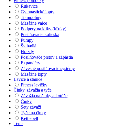
Fitness pomôcky
Rukavice
Gymnastické lopty
Trampolíny
Masážne valce
Podpery na kliky (kľuky)
Posilňovacie kolieska
Pumpy
Švihadlá
Hrazdy
Posilňovače prstov a zápästia
Expandéry
Závesné posilňovacie systémy
Masážne lopty
Lavice a stanice
Fitness lavičky
Činky, závažia a tyče
Závažia na činky a kotúče
Činky
Sety závaží
Tyče na činky
Kettlebell
Tenis