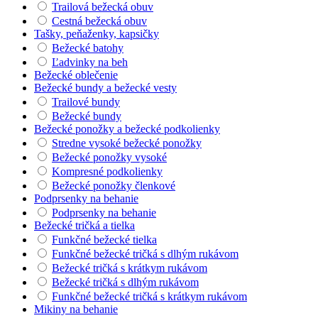
Trailová bežecká obuv
Cestná bežecká obuv
Tašky, peňaženky, kapsičky
Bežecké batohy
Ľadvinky na beh
Bežecké oblečenie
Bežecké bundy a bežecké vesty
Trailové bundy
Bežecké bundy
Bežecké ponožky a bežecké podkolienky
Stredne vysoké bežecké ponožky
Bežecké ponožky vysoké
Kompresné podkolienky
Bežecké ponožky členkové
Podprsenky na behanie
Podprsenky na behanie
Bežecké tričká a tielka
Funkčné bežecké tielka
Funkčné bežecké tričká s dlhým rukávom
Bežecké tričká s krátkym rukávom
Bežecké tričká s dlhým rukávom
Funkčné bežecké tričká s krátkym rukávom
Mikiny na behanie