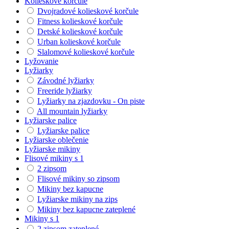
Kolieskové korčule
Dvojradové kolieskové korčule
Fitness kolieskové korčule
Detské kolieskové korčule
Urban kolieskové korčule
Slalomové kolieskové korčule
Lyžovanie
Lyžiarky
Závodné lyžiarky
Freeride lyžiarky
Lyžiarky na zjazdovku - On piste
All mountain lyžiarky
Lyžiarske palice
Lyžiarske palice
Lyžiarske oblečenie
Lyžiarske mikiny
Flisové mikiny s 1
2 zipsom
Flisové mikiny so zipsom
Mikiny bez kapucne
Lyžiarske mikiny na zips
Mikiny bez kapucne zateplené
Mikiny s 1
2 zipsom zateplené