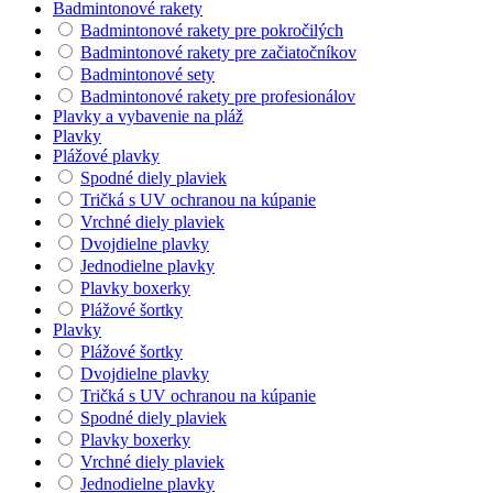
Badmintonové rakety
Badmintonové rakety pre pokročilých
Badmintonové rakety pre začiatočníkov
Badmintonové sety
Badmintonové rakety pre profesionálov
Plavky a vybavenie na pláž
Plavky
Plážové plavky
Spodné diely plaviek
Tričká s UV ochranou na kúpanie
Vrchné diely plaviek
Dvojdielne plavky
Jednodielne plavky
Plavky boxerky
Plážové šortky
Plavky
Plážové šortky
Dvojdielne plavky
Tričká s UV ochranou na kúpanie
Spodné diely plaviek
Plavky boxerky
Vrchné diely plaviek
Jednodielne plavky