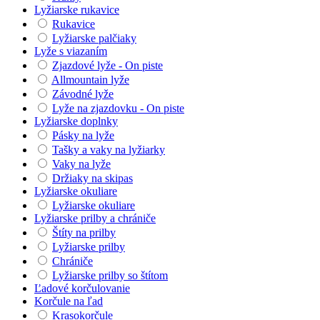
Lyžiarske rukavice
Rukavice
Lyžiarske palčiaky
Lyže s viazaním
Zjazdové lyže - On piste
Allmountain lyže
Závodné lyže
Lyže na zjazdovku - On piste
Lyžiarske doplnky
Pásky na lyže
Tašky a vaky na lyžiarky
Vaky na lyže
Držiaky na skipas
Lyžiarske okuliare
Lyžiarske okuliare
Lyžiarske prilby a chrániče
Štíty na prilby
Lyžiarske prilby
Chrániče
Lyžiarske prilby so štítom
Ľadové korčulovanie
Korčule na ľad
Krasokorčule