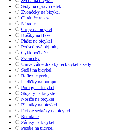
Svetlá na bicykel
Sady na opravu defektu
Zvončeky na bicykel
Chrániče reťaze
Náradie
Gripy na bicykel
Košíky na fľaše
Plášte na bicykel
Podsedlové objímky
Cyklopočítače
Zvončeky
Univerzálne držiaky na bicykel a sady
Sedlá na bicykel
Reflexné prvky
Hadičky na pumpu
Pumpy na bicykel
Stojany na bicykle
Nosiče na bicykel
Blatníky na bicykel
Detské sedačky na bicykel
Redukcie
Zámky na bicykel
Pedále na bicykel