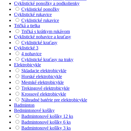
Cyklistické ponožky a podkolienky
Cyklistické ponožky
Cyklistické rukavice
Cyklistické rukavice
Tričká a tielka
Tričká s krátkym rukávom
Cyklistické nohavice a kraťasy
Cyklistické kraťasy
Cyklistické 3
4 nohavice
Cyklistické kraťasy na traky
Elektrobicykle
Skladacie elektrobicykle
Horské elektrobicykle
Mestské elektrobicykle
Trekingové elektrobicykle
Krossové elektrobicykle
Náhradné batérie pre elektrobicykle
Badminton
Bedmintonové košíky
Badmintonové košíky 12 ks
Badmintonové košíky 6 ks
Badmintonové košíky 3 ks