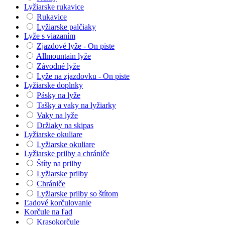
Lyžiarske rukavice
Rukavice
Lyžiarske palčiaky
Lyže s viazaním
Zjazdové lyže - On piste
Allmountain lyže
Závodné lyže
Lyže na zjazdovku - On piste
Lyžiarske doplnky
Pásky na lyže
Tašky a vaky na lyžiarky
Vaky na lyže
Držiaky na skipas
Lyžiarske okuliare
Lyžiarske okuliare
Lyžiarske prilby a chrániče
Štíty na prilby
Lyžiarske prilby
Chrániče
Lyžiarske prilby so štítom
Ľadové korčulovanie
Korčule na ľad
Krasokorčule