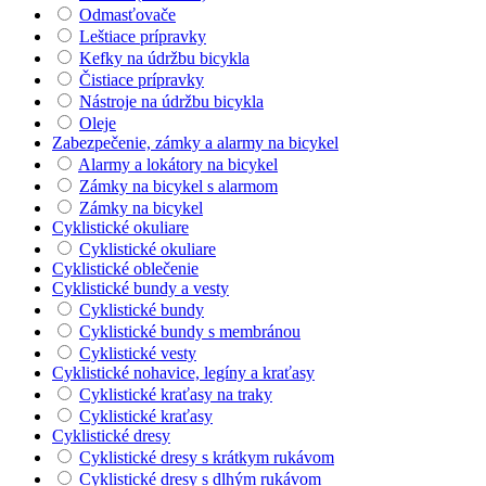
Odmasťovače
Leštiace prípravky
Kefky na údržbu bicykla
Čistiace prípravky
Nástroje na údržbu bicykla
Oleje
Zabezpečenie, zámky a alarmy na bicykel
Alarmy a lokátory na bicykel
Zámky na bicykel s alarmom
Zámky na bicykel
Cyklistické okuliare
Cyklistické okuliare
Cyklistické oblečenie
Cyklistické bundy a vesty
Cyklistické bundy
Cyklistické bundy s membránou
Cyklistické vesty
Cyklistické nohavice, legíny a kraťasy
Cyklistické kraťasy na traky
Cyklistické kraťasy
Cyklistické dresy
Cyklistické dresy s krátkym rukávom
Cyklistické dresy s dlhým rukávom