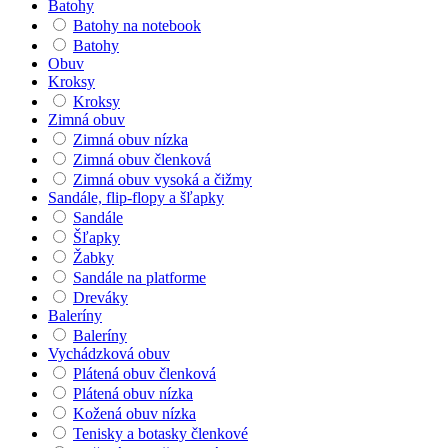
Batohy
Batohy na notebook
Batohy
Obuv
Kroksy
Kroksy
Zimná obuv
Zimná obuv nízka
Zimná obuv členková
Zimná obuv vysoká a čižmy
Sandále, flip-flopy a šľapky
Sandále
Šľapky
Žabky
Sandále na platforme
Dreváky
Baleríny
Baleríny
Vychádzková obuv
Plátená obuv členková
Plátená obuv nízka
Kožená obuv nízka
Tenisky a botasky členkové