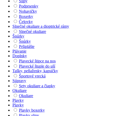
Slipy
Podprsenky
Nohavičky
Boxerky
Čelovky
Slnečné okuliare a dioptrické rámy
Slnečné okuliare
Šnúrky
Šnúrky
Pršiplášte
Plávanie
Doplnky
Plavecké štipce na nos
Plavecké štuple do uší
Tašky, peňaženky, kapsičky
Športové vrecká
Súpravy
Sety okuliare a čiapky
Okuliare
Okuliare
Plavky
Plavky
Plavky boxerky
Plavky slipy