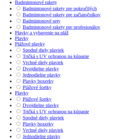
Badmintonové rakety
Badmintonové rakety pre pokročilých
Badmintonové rakety pre začiatočníkov
Badmintonové sety
Badmintonové rakety pre profesionálov
Plavky a vybavenie na pláž
Plavky
Plážové plavky
Spodné diely plaviek
Tričká s UV ochranou na kúpanie
Vrchné diely plaviek
Dvojdielne plavky
Jednodielne plavky
Plavky boxerky
Plážové šortky
Plavky
Plážové šortky
Dvojdielne plavky
Tričká s UV ochranou na kúpanie
Spodné diely plaviek
Plavky boxerky
Vrchné diely plaviek
Jednodielne plavky