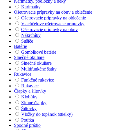
Karimatky, podložky a deky
Karimatky
Ošetrovacie prípravky na obuv a oblečenie
Ošetrovacie prípravky na oblečenie
Viacúčelové ošetrovacie prípravky
Ošetrovacie prípravky na obuv
Nákrčníky
Sušiče
Batérie
Gombíkové batérie
Slnečné okuliare
Slnečné okuliare
Multifunkčné šatky
Rukavice
Funkčné rukavice
Rukavice
Čiapky a šiltovky
Klobúky
Zimné čiapky
Šiltovky
Vložky do topánok (stielky)
Potítka
Spodné prádlo