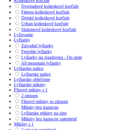
Kolieskové korčule
Dvojradové kolieskové korčule
Fitness kolieskové korčule
Detské kolieskové korčule
Urban kolieskové korčule
Slalomové kolieskové korčule
Lyžovanie
Lyžiarky
Závodné lyžiarky
Freeride lyžiarky
Lyžiarky na zjazdovku - On piste
All mountain lyžiarky
Lyžiarske palice
Lyžiarske palice
Lyžiarske oblečenie
Lyžiarske mikiny
Flisové mikiny s 1
2 zipsom
Flisové mikiny so zipsom
Mikiny bez kapucne
Lyžiarske mikiny na zips
Mikiny bez kapucne zateplené
Mikiny s 1
2 zipsom zateplené