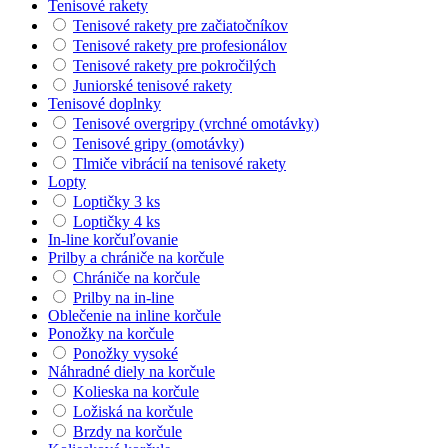
Tenisové rakety
Tenisové rakety pre začiatočníkov
Tenisové rakety pre profesionálov
Tenisové rakety pre pokročilých
Juniorské tenisové rakety
Tenisové doplnky
Tenisové overgripy (vrchné omotávky)
Tenisové gripy (omotávky)
Tlmiče vibrácií na tenisové rakety
Lopty
Loptičky 3 ks
Loptičky 4 ks
In-line korčuľovanie
Prilby a chrániče na korčule
Chrániče na korčule
Prilby na in-line
Oblečenie na inline korčule
Ponožky na korčule
Ponožky vysoké
Náhradné diely na korčule
Kolieska na korčule
Ložiská na korčule
Brzdy na korčule