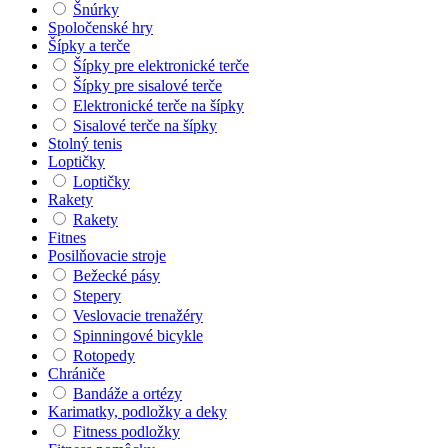
Šnúrky
Spoločenské hry
Šípky a terče
Šípky pre elektronické terče
Šípky pre sisalové terče
Elektronické terče na šípky
Sisalové terče na šípky
Stolný tenis
Loptičky
Loptičky
Rakety
Rakety
Fitnes
Posilňovacie stroje
Bežecké pásy
Stepery
Veslovacie trenažéry
Spinningové bicykle
Rotopedy
Chrániče
Bandáže a ortézy
Karimatky, podložky a deky
Fitness podložky