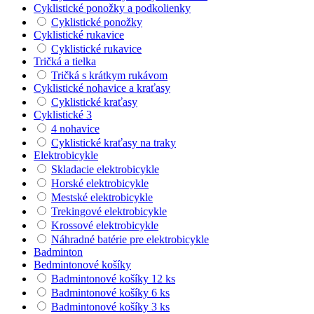
Cyklistické ponožky a podkolienky
Cyklistické ponožky
Cyklistické rukavice
Cyklistické rukavice
Tričká a tielka
Tričká s krátkym rukávom
Cyklistické nohavice a kraťasy
Cyklistické kraťasy
Cyklistické 3
4 nohavice
Cyklistické kraťasy na traky
Elektrobicykle
Skladacie elektrobicykle
Horské elektrobicykle
Mestské elektrobicykle
Trekingové elektrobicykle
Krossové elektrobicykle
Náhradné batérie pre elektrobicykle
Badminton
Bedmintonové košíky
Badmintonové košíky 12 ks
Badmintonové košíky 6 ks
Badmintonové košíky 3 ks