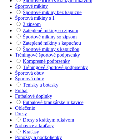
Športové tričká s krátkym rukávom
Športové mikiny
Športové mikiny bez kapucne
Športová mikiny s 1
2 zipsom
Zateplené mikiny so zipsom
Športové mikiny so zipsom
Zateplené mikiny s kapucňou
Športové mikiny s kapucňou
Tréningové športové podprsenky
Kompresné podprsenky
Tréningové športové podprsenky
Športová obuv
Športová obuv
Tenisky a botasky
Futbal
Futbalové doplnky
Futbalové brankárske rukavice
Oblečenie
Dresy
Dresy s krátkym rukávom
Nohavice a kraťasy
Kraťasy
Ponožky a podkolienky