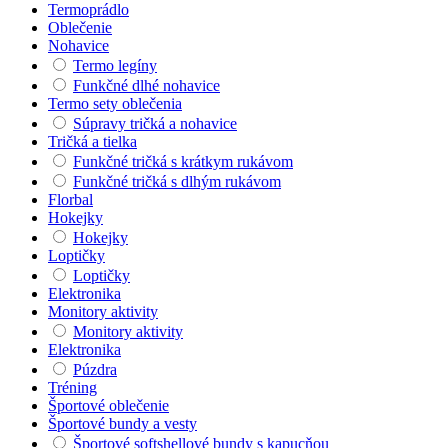
Termoprádlo
Oblečenie
Nohavice
Termo legíny
Funkčné dlhé nohavice
Termo sety oblečenia
Súpravy tričká a nohavice
Tričká a tielka
Funkčné tričká s krátkym rukávom
Funkčné tričká s dlhým rukávom
Florbal
Hokejky
Hokejky
Loptičky
Loptičky
Elektronika
Monitory aktivity
Monitory aktivity
Elektronika
Púzdra
Tréning
Športové oblečenie
Športové bundy a vesty
Športové softshellové bundy s kapucňou