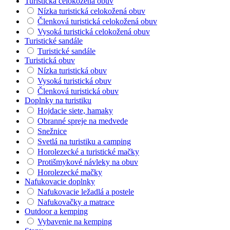
Turistická celokožená obuv
Nízka turistická celokožená obuv
Členková turistická celokožená obuv
Vysoká turistická celokožená obuv
Turistické sandále
Turistické sandále
Turistická obuv
Nízka turistická obuv
Vysoká turistická obuv
Členková turistická obuv
Doplnky na turistiku
Hojdacie siete, hamaky
Obranné spreje na medvede
Snežnice
Svetlá na turistiku a camping
Horolezecké a turistické mačky
Protišmykové návleky na obuv
Horolezecké mačky
Nafukovacie doplnky
Nafukovacie ležadlá a postele
Nafukovačky a matrace
Outdoor a kemping
Vybavenie na kemping