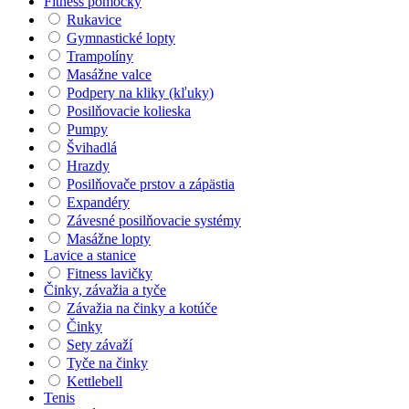
Fitness pomôcky
Rukavice
Gymnastické lopty
Trampolíny
Masážne valce
Podpery na kliky (kľuky)
Posilňovacie kolieska
Pumpy
Švihadlá
Hrazdy
Posilňovače prstov a zápästia
Expandéry
Závesné posilňovacie systémy
Masážne lopty
Lavice a stanice
Fitness lavičky
Činky, závažia a tyče
Závažia na činky a kotúče
Činky
Sety závaží
Tyče na činky
Kettlebell
Tenis