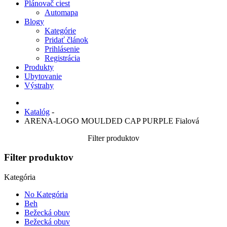
Plánovač ciest
Automapa
Blogy
Kategórie
Pridať článok
Prihlásenie
Registrácia
Produkty
Ubytovanie
Výstrahy
Katalóg
-
ARENA-LOGO MOULDED CAP PURPLE Fialová
Filter produktov
Filter produktov
Kategória
No Kategória
Beh
Bežecká obuv
Bežecká obuv