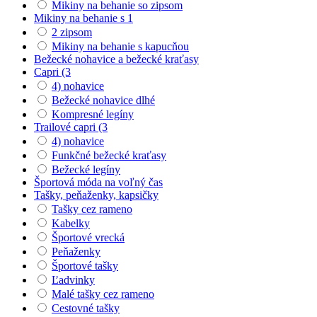
Mikiny na behanie so zipsom
Mikiny na behanie s 1
2 zipsom
Mikiny na behanie s kapucňou
Bežecké nohavice a bežecké kraťasy
Capri (3
4) nohavice
Bežecké nohavice dlhé
Kompresné legíny
Trailové capri (3
4) nohavice
Funkčné bežecké kraťasy
Bežecké legíny
Športová móda na voľný čas
Tašky, peňaženky, kapsičky
Tašky cez rameno
Kabelky
Športové vrecká
Peňaženky
Športové tašky
Ľadvinky
Malé tašky cez rameno
Cestovné tašky