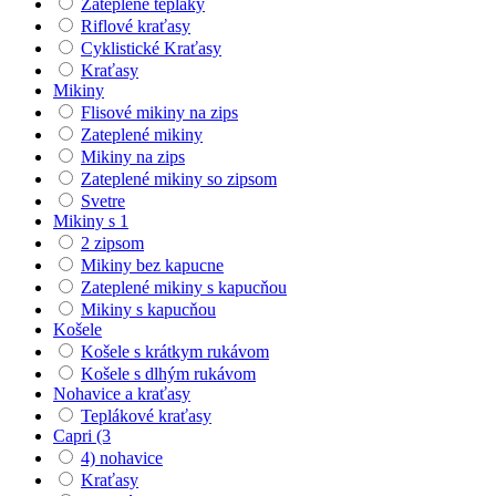
Zateplené tepláky
Riflové kraťasy
Cyklistické Kraťasy
Kraťasy
Mikiny
Flisové mikiny na zips
Zateplené mikiny
Mikiny na zips
Zateplené mikiny so zipsom
Svetre
Mikiny s 1
2 zipsom
Mikiny bez kapucne
Zateplené mikiny s kapucňou
Mikiny s kapucňou
Košele
Košele s krátkym rukávom
Košele s dlhým rukávom
Nohavice a kraťasy
Teplákové kraťasy
Capri (3
4) nohavice
Kraťasy