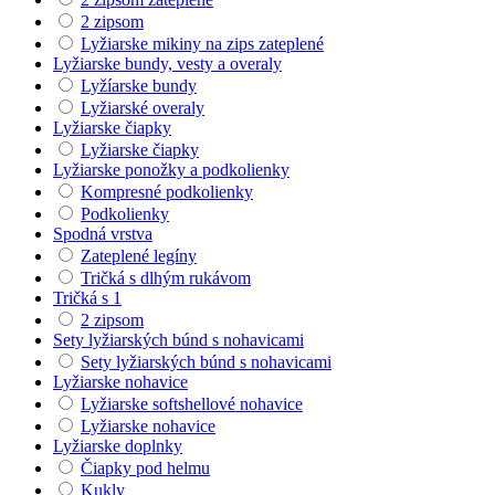
2 zipsom
Lyžiarske mikiny na zips zateplené
Lyžiarske bundy, vesty a overaly
Lyžíarske bundy
Lyžiarské overaly
Lyžiarske čiapky
Lyžiarske čiapky
Lyžiarske ponožky a podkolienky
Kompresné podkolienky
Podkolienky
Spodná vrstva
Zateplené legíny
Tričká s dlhým rukávom
Tričká s 1
2 zipsom
Sety lyžiarských búnd s nohavicami
Sety lyžiarských búnd s nohavicami
Lyžiarske nohavice
Lyžiarske softshellové nohavice
Lyžiarske nohavice
Lyžiarske doplnky
Čiapky pod helmu
Kukly