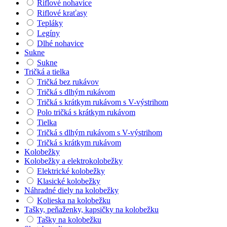
Riflové nohavice
Riflové kraťasy
Tepláky
Legíny
Dlhé nohavice
Sukne
Sukne
Tričká a tielka
Tričká bez rukávov
Tričká s dlhým rukávom
Tričká s krátkym rukávom s V-výstrihom
Polo tričká s krátkym rukávom
Tielka
Tričká s dlhým rukávom s V-výstrihom
Tričká s krátkym rukávom
Kolobežky
Kolobežky a elektrokolobežky
Elektrické kolobežky
Klasické kolobežky
Náhradné diely na kolobežky
Kolieska na kolobežku
Tašky, peňaženky, kapsičky na kolobežku
Tašky na kolobežku