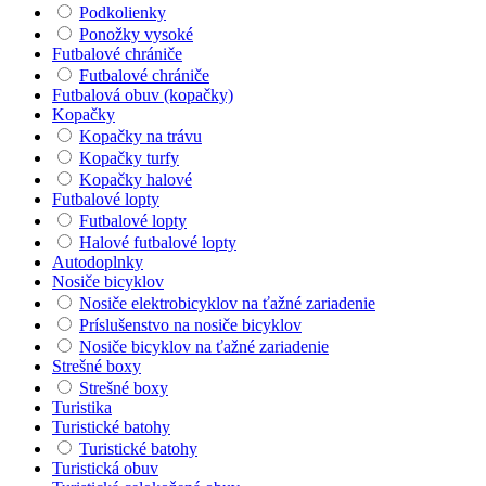
Podkolienky
Ponožky vysoké
Futbalové chrániče
Futbalové chrániče
Futbalová obuv (kopačky)
Kopačky
Kopačky na trávu
Kopačky turfy
Kopačky halové
Futbalové lopty
Futbalové lopty
Halové futbalové lopty
Autodoplnky
Nosiče bicyklov
Nosiče elektrobicyklov na ťažné zariadenie
Príslušenstvo na nosiče bicyklov
Nosiče bicyklov na ťažné zariadenie
Strešné boxy
Strešné boxy
Turistika
Turistické batohy
Turistické batohy
Turistická obuv