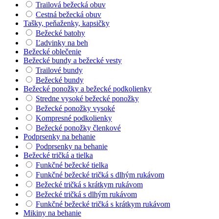
Trailová bežecká obuv
Cestná bežecká obuv
Tašky, peňaženky, kapsičky
Bežecké batohy
Ľadvinky na beh
Bežecké oblečenie
Bežecké bundy a bežecké vesty
Trailové bundy
Bežecké bundy
Bežecké ponožky a bežecké podkolienky
Stredne vysoké bežecké ponožky
Bežecké ponožky vysoké
Kompresné podkolienky
Bežecké ponožky členkové
Podprsenky na behanie
Podprsenky na behanie
Bežecké tričká a tielka
Funkčné bežecké tielka
Funkčné bežecké tričká s dlhým rukávom
Bežecké tričká s krátkym rukávom
Bežecké tričká s dlhým rukávom
Funkčné bežecké tričká s krátkym rukávom
Mikiny na behanie