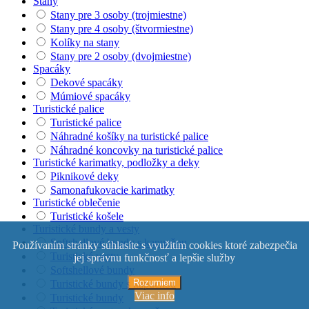
Stany
Stany pre 3 osoby (trojmiestne)
Stany pre 4 osoby (štvormiestne)
Kolíky na stany
Stany pre 2 osoby (dvojmiestne)
Spacáky
Dekové spacáky
Múmiové spacáky
Turistické palice
Turistické palice
Náhradné košíky na turistické palice
Náhradné koncovky na turistické palice
Turistické karimatky, podložky a deky
Piknikové deky
Samonafukovacie karimatky
Turistické oblečenie
Turistické košele
Turistické bundy a vesty
Softshellové bundy s kapucňou
Používaním stránky súhlasíte s využitím cookies ktoré zabezpečia
Turistické vesty
jej správnu funkčnosť a lepšie služby
Softshellové bundy
Rozumiem
Turistické bundy s kapucňou
Viac info
Turistické bundy