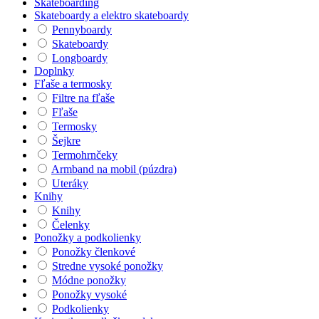
Skateboarding
Skateboardy a elektro skateboardy
Pennyboardy
Skateboardy
Longboardy
Doplnky
Fľaše a termosky
Filtre na fľaše
Fľaše
Termosky
Šejkre
Termohrnčeky
Armband na mobil (púzdra)
Uteráky
Knihy
Knihy
Čelenky
Ponožky a podkolienky
Ponožky členkové
Stredne vysoké ponožky
Módne ponožky
Ponožky vysoké
Podkolienky