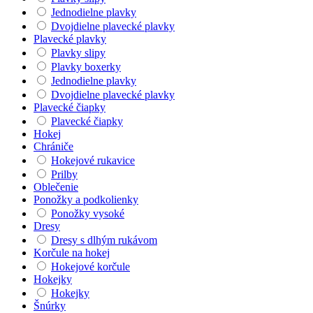
Jednodielne plavky
Dvojdielne plavecké plavky
Plavecké plavky
Plavky slipy
Plavky boxerky
Jednodielne plavky
Dvojdielne plavecké plavky
Plavecké čiapky
Plavecké čiapky
Hokej
Chrániče
Hokejové rukavice
Prilby
Oblečenie
Ponožky a podkolienky
Ponožky vysoké
Dresy
Dresy s dlhým rukávom
Korčule na hokej
Hokejové korčule
Hokejky
Hokejky
Šnúrky