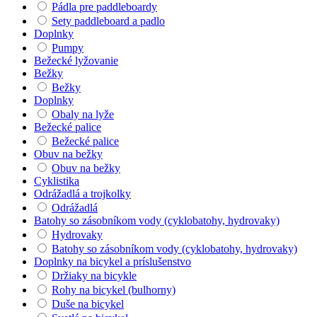
Pádla pre paddleboardy
Sety paddleboard a padlo
Doplnky
Pumpy
Bežecké lyžovanie
Bežky
Bežky
Doplnky
Obaly na lyže
Bežecké palice
Bežecké palice
Obuv na bežky
Obuv na bežky
Cyklistika
Odrážadlá a trojkolky
Odrážadlá
Batohy so zásobníkom vody (cyklobatohy, hydrovaky)
Hydrovaky
Batohy so zásobníkom vody (cyklobatohy, hydrovaky)
Doplnky na bicykel a príslušenstvo
Držiaky na bicykle
Rohy na bicykel (bulhorny)
Duše na bicykel