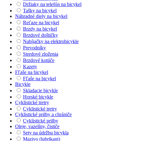
Držiaky na telefón na bicykel
Tašky na bicykel
Náhradné diely na bicykel
Reťaze na bicykel
Brzdy na bicykel
Brzdové doštičky
Nabíjačky na elektrobicykle
Prevodníky
Stredové zloženia
Brzdové kotúče
Kazety
Fľaše na bicykel
Fľaše na bicykel
Bicykle
Skladacie bicykle
Horské bicykle
Cyklistické tretry
Cyklistické tretry
Cyklistické prilby a chrániče
Cyklistické prilby
Oleje, vazelíny, čističe
Sety na údržbu bicykla
Mazivo (lubrikant)