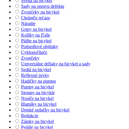
Svetlá na bicykel
Sady na opravu defektu
Zvončeky na bicykel
Chrániče reťaze
Náradie
Gripy na bicykel
Košíky na fľaše
Plášte na bicykel
Podsedlové objímky
Cyklopočítače
Zvončeky
Univerzálne držiaky na bicykel a sady
Sedlá na bicykel
Reflexné prvky
Hadičky na pumpu
Pumpy na bicykel
Stojany na bicykle
Nosiče na bicykel
Blatníky na bicykel
Detské sedačky na bicykel
Redukcie
Zámky na bicykel
Pedále na bicykel