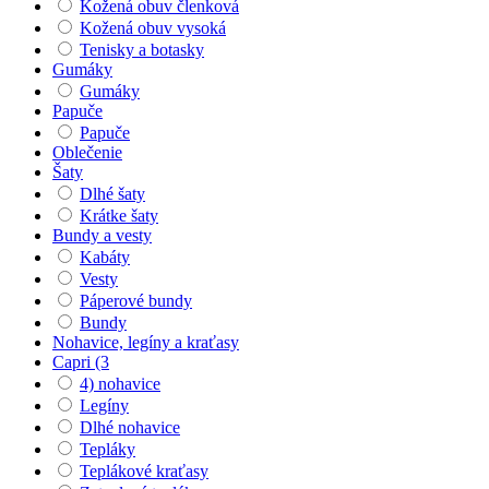
Kožená obuv členková
Kožená obuv vysoká
Tenisky a botasky
Gumáky
Gumáky
Papuče
Papuče
Oblečenie
Šaty
Dlhé šaty
Krátke šaty
Bundy a vesty
Kabáty
Vesty
Páperové bundy
Bundy
Nohavice, legíny a kraťasy
Capri (3
4) nohavice
Legíny
Dlhé nohavice
Tepláky
Teplákové kraťasy