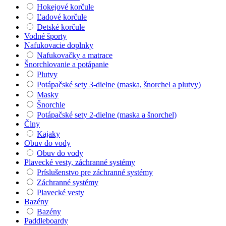
Hokejové korčule
Ľadové korčule
Detské korčule
Vodné športy
Nafukovacie doplnky
Nafukovačky a matrace
Šnorchlovanie a potápanie
Plutvy
Potápačské sety 3-dielne (maska, šnorchel a plutvy)
Masky
Šnorchle
Potápačské sety 2-dielne (maska a šnorchel)
Člny
Kajaky
Obuv do vody
Obuv do vody
Plavecké vesty, záchranné systémy
Príslušenstvo pre záchranné systémy
Záchranné systémy
Plavecké vesty
Bazény
Bazény
Paddleboardy