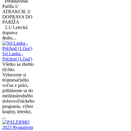
Predstavenie
Paríža 1/
ATRAKCIE 2/
DOPRAVA DO
PARÍŽA
2.1/ Letecká
doprava
&nbs...
Srí Lanka -
Príchod (1.časť)
Všetko sa zbehlo
rýchlo.
Vybavenie si
trojmesačného
voľna v práci,
prihlásenie sa do
medzinárodného
dobrovoľníckeho
programu, výber
krajiny, letenky,
...