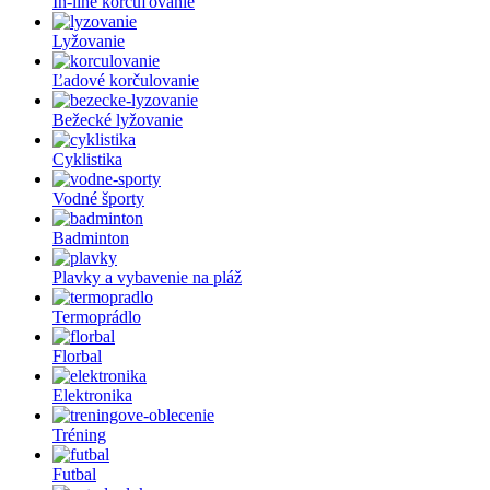
In-line korčuľovanie
Lyžovanie
Ľadové korčulovanie
Bežecké lyžovanie
Cyklistika
Vodné športy
Badminton
Plavky a vybavenie na pláž
Termoprádlo
Florbal
Elektronika
Tréning
Futbal