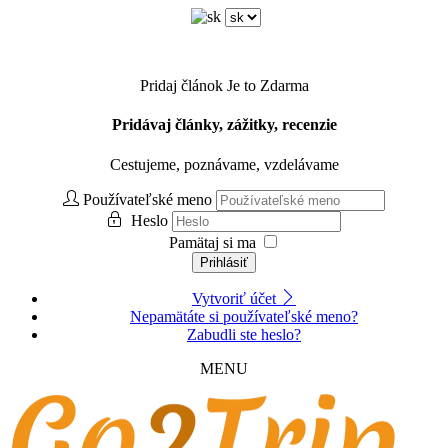
Pridaj článok
Je to Zdarma
Pridávaj články, zážitky, recenzie
Cestujeme, poznávame, vzdelávame
Používateľské meno
Heslo
Pamätaj si ma
Prihlásiť
Vytvoriť účet
Nepamätáte si používateľské meno?
Zabudli ste heslo?
MENU