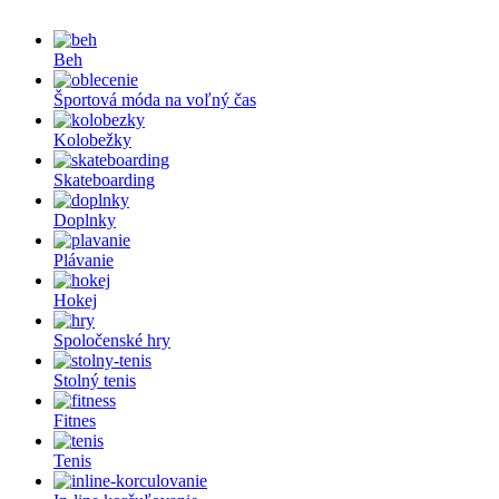
Beh
Športová móda na voľný čas
Kolobežky
Skateboarding
Doplnky
Plávanie
Hokej
Spoločenské hry
Stolný tenis
Fitnes
Tenis