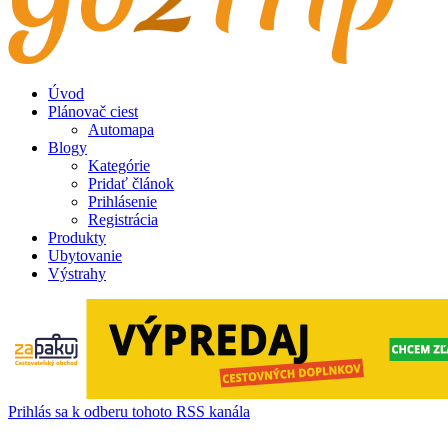
Úvod
Plánovač ciest
Automapa
Blogy
Kategórie
Pridať článok
Prihlásenie
Registrácia
Produkty
Ubytovanie
Výstrahy
Prihlás sa k odberu tohoto RSS kanála