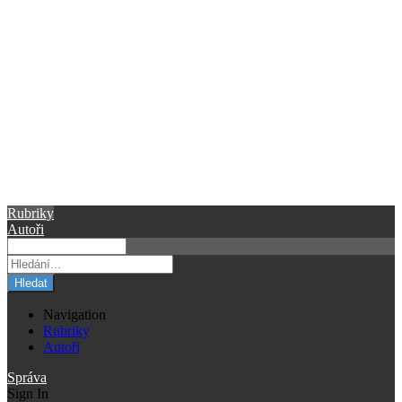
Rubriky
Autoři
Hledat
Navigation
Rubriky
Autoři
Správa
Sign In