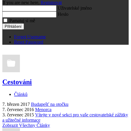
If you are new here,
Registrovat
Uživatelské jméno
Heslo
Pamatuj si mě
Přihlášení
Forget Username
Reset Password
Cestováni
Článků
7. březen 2017
Budapešť na otočku
7. červenec 2016
Menorca
3. červenec 2015
Vítejte v nové sekci pro vaše cestovatelské zážitky
a užitečné informace
Zobrazit Všechny Články