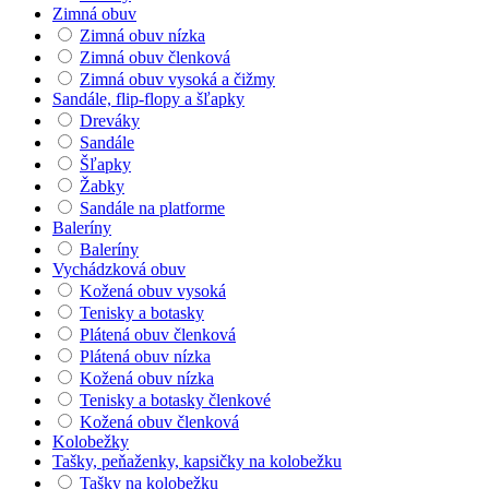
Zimná obuv
Zimná obuv nízka
Zimná obuv členková
Zimná obuv vysoká a čižmy
Sandále, flip-flopy a šľapky
Dreváky
Sandále
Šľapky
Žabky
Sandále na platforme
Baleríny
Baleríny
Vychádzková obuv
Kožená obuv vysoká
Tenisky a botasky
Plátená obuv členková
Plátená obuv nízka
Kožená obuv nízka
Tenisky a botasky členkové
Kožená obuv členková
Kolobežky
Tašky, peňaženky, kapsičky na kolobežku
Tašky na kolobežku