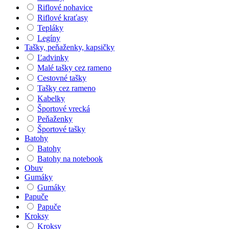
Riflové nohavice
Riflové kraťasy
Tepláky
Legíny
Tašky, peňaženky, kapsičky
Ľadvinky
Malé tašky cez rameno
Cestovné tašky
Tašky cez rameno
Kabelky
Športové vrecká
Peňaženky
Športové tašky
Batohy
Batohy
Batohy na notebook
Obuv
Gumáky
Gumáky
Papuče
Papuče
Kroksy
Kroksy