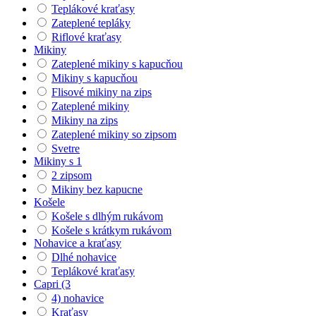
Teplákové kraťasy
Zateplené tepláky
Riflové kraťasy
Mikiny
Zateplené mikiny s kapucňou
Mikiny s kapucňou
Flisové mikiny na zips
Zateplené mikiny
Mikiny na zips
Zateplené mikiny so zipsom
Svetre
Mikiny s 1
2 zipsom
Mikiny bez kapucne
Košele
Košele s dlhým rukávom
Košele s krátkym rukávom
Nohavice a kraťasy
Dlhé nohavice
Teplákové kraťasy
Capri (3
4) nohavice
Kraťasy