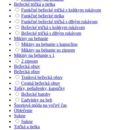
Bežecké tričká a tielka
Funkčné bežecké tričká s krátkym rukávom
Funkčné bežecké tielka
Funkčné bežecké tričká s dlhým rukávom
Bežecké tričká s krátkym rukávom
Bežecké tričká s dlhým rukávom
Mikiny na behanie
Mikiny na behanie s kapucňou
Mikiny na behanie so zipsom
Mikiny na behanie s 1
2 zipsom
Bežecká obuv
Bežecká obuv
Trailová bežecká obuv
Cestná bežecká obuv
Tašky, peňaženky, kapsičky
Bežecké batohy
Ľadvinky na beh
Športová móda na voľný čas
Oblečenie
Sukne
Sukne
Tričká a tielka