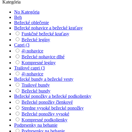
Kategória
No Kategória
Beh
Bežecké oblečenie
Bežecké nohavice a bežecké kraťasy
Funkčné bežecké kraťasy
Bežecké legíny
Capri (3
4) nohavice
Bežecké nohavice dlhé
Kompresné legíny
Trailové capri (3
4) nohavice
Bežecké bundy a bežecké vesty
Trailové bundy
Bežecké bundy
Bežecké ponožky a bežecké podkolienky
Bežecké ponožky členkové
Stredne vysoké bežecké ponožky
Bežecké ponožky vysoké
Kompresné podkolienky
Podprsenky na behanie
Podprsenky na behanie