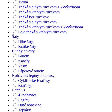
Tielka
Tričká s dlhým rukávom s V-výstrihom
Tričká s krátkym rukávom
Tričká bez rukávov
Tričká s dlhým rukávom
Tričká s krátkym rukávom s V-výstrihom
Polo tričká s krátkym rukávom
Šaty
Dlhé šaty
Krátke šaty
Bundy a vesty
Bundy
Kabáty
Vesty
Páperové bundy
Nohavice, legíny a kraťasy
Cyklistické Kraťasy
Kraťasy
Capri (3
4) nohavice
Legíny
Dlhé nohavice
Tepláky