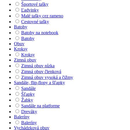
Športové tašky
Ľadvinky
Malé tašky cez rameno
Cestovné tašky
Batohy
Batohy na notebook
Batohy
Obuv
Kroksy
Kroksy
Zimná obuv
Zimná obuv nízka
Zimná obuv členková
Zimná obuv vysoká a čižmy
Sandále, flip-flopy a šľapky
Sandále
Šľapky
Žabky
Sandále na platforme
Dreváky
Baleríny
Baleríny
Vychádzková obuv