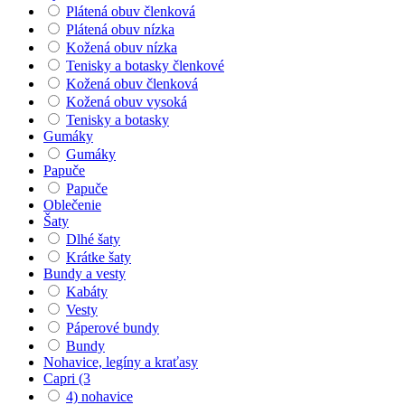
Plátená obuv členková
Plátená obuv nízka
Kožená obuv nízka
Tenisky a botasky členkové
Kožená obuv členková
Kožená obuv vysoká
Tenisky a botasky
Gumáky
Gumáky
Papuče
Papuče
Oblečenie
Šaty
Dlhé šaty
Krátke šaty
Bundy a vesty
Kabáty
Vesty
Páperové bundy
Bundy
Nohavice, legíny a kraťasy
Capri (3
4) nohavice