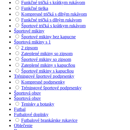
Funkčné tričká s krátkym rukávom
Funkčné tielka
Kompresné tričká s dlhým rukávom
Funkčné tričká s dlhým rukávom
Športové tričká s krátkym rukávom
Športové mikiny
Športové mikiny bez kapucne
Športová mikiny s 1
2 zipsom
Zateplené mikiny so zipsom
Športové mikiny so zipsom
Zateplené mikiny s kapucňou
Športové mikiny s kapucňou
Tréningové športové podprsenky
Kompresné podprsenky
Tréningové športové podprsenky
Športová obuv
Športová obuv
Tenisky a botasky
Futbal
Futbalové doplnky
Futbalové brankárske rukavice
Oblečenie