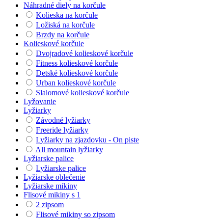
Náhradné diely na korčule
Kolieska na korčule
Ložiská na korčule
Brzdy na korčule
Kolieskové korčule
Dvojradové kolieskové korčule
Fitness kolieskové korčule
Detské kolieskové korčule
Urban kolieskové korčule
Slalomové kolieskové korčule
Lyžovanie
Lyžiarky
Závodné lyžiarky
Freeride lyžiarky
Lyžiarky na zjazdovku - On piste
All mountain lyžiarky
Lyžiarske palice
Lyžiarske palice
Lyžiarske oblečenie
Lyžiarske mikiny
Flisové mikiny s 1
2 zipsom
Flisové mikiny so zipsom