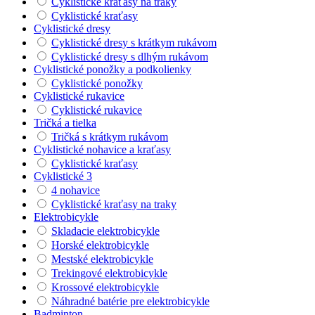
Cyklistické kraťasy na traky
Cyklistické kraťasy
Cyklistické dresy
Cyklistické dresy s krátkym rukávom
Cyklistické dresy s dlhým rukávom
Cyklistické ponožky a podkolienky
Cyklistické ponožky
Cyklistické rukavice
Cyklistické rukavice
Tričká a tielka
Tričká s krátkym rukávom
Cyklistické nohavice a kraťasy
Cyklistické kraťasy
Cyklistické 3
4 nohavice
Cyklistické kraťasy na traky
Elektrobicykle
Skladacie elektrobicykle
Horské elektrobicykle
Mestské elektrobicykle
Trekingové elektrobicykle
Krossové elektrobicykle
Náhradné batérie pre elektrobicykle
Badminton