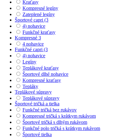
Kraťasy
Kompresné legíny
Zateplené legíny
Športové capri (3
4) nohavice
Funkčné kraťasy
Kompresné 3
4 nohavice
Funkčné capri (3
4) nohavice
Legíny
Teplákové kraťasy
Športové dlhé nohavice
Kompresné kraťasy
Tepláky
Teplákové súpravy
Teplákové súpravy
Športové tričká a tielka
Funkčné tričká bez rukávov
Kompresné tričká s krátkym rukávom
Športové tričká s dlhým rukávom
Funkčné polo tričká s krátkym rukávom
Športové tielka