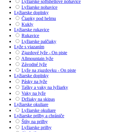
Lyžiarske softshellové nohavice
Lyžiarske nohavice
Lyžiarske doplnky
Čiapky pod helmu
Kukly
Lyžiarske rukavice
Rukavice
Lyžiarske palčiaky
Lyže s viazaním
Zjazdové lyže - On piste
Allmountain lyže
Závodné lyže
Lyže na zjazdovku - On piste
Lyžiarske doplnky
Pásky na lyže
Tašky a vaky na lyžiarky
Vaky na lyže
Držiaky na skipas
Lyžiarske okuliare
Lyžiarske okuliare
Lyžiarske prilby a chrániče
Štíty na prilby
Lyžiarske prilby