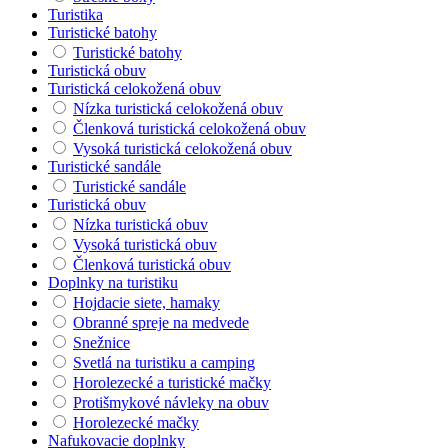
Turistika
Turistické batohy
Turistické batohy
Turistická obuv
Turistická celokožená obuv
Nízka turistická celokožená obuv
Členková turistická celokožená obuv
Vysoká turistická celokožená obuv
Turistické sandále
Turistické sandále
Turistická obuv
Nízka turistická obuv
Vysoká turistická obuv
Členková turistická obuv
Doplnky na turistiku
Hojdacie siete, hamaky
Obranné spreje na medvede
Snežnice
Svetlá na turistiku a camping
Horolezecké a turistické mačky
Protišmykové návleky na obuv
Horolezecké mačky
Nafukovacie doplnky