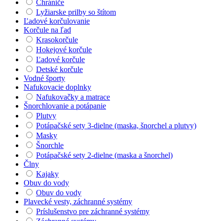
Chrániče
Lyžiarske prilby so štítom
Ľadové korčulovanie
Korčule na ľad
Krasokorčule
Hokejové korčule
Ľadové korčule
Detské korčule
Vodné športy
Nafukovacie doplnky
Nafukovačky a matrace
Šnorchlovanie a potápanie
Plutvy
Potápačské sety 3-dielne (maska, šnorchel a plutvy)
Masky
Šnorchle
Potápačské sety 2-dielne (maska a šnorchel)
Člny
Kajaky
Obuv do vody
Obuv do vody
Plavecké vesty, záchranné systémy
Príslušenstvo pre záchranné systémy