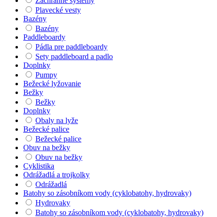
Záchranné systémy
Plavecké vesty
Bazény
Bazény
Paddleboardy
Pádla pre paddleboardy
Sety paddleboard a padlo
Doplnky
Pumpy
Bežecké lyžovanie
Bežky
Bežky
Doplnky
Obaly na lyže
Bežecké palice
Bežecké palice
Obuv na bežky
Obuv na bežky
Cyklistika
Odrážadlá a trojkolky
Odrážadlá
Batohy so zásobníkom vody (cyklobatohy, hydrovaky)
Hydrovaky
Batohy so zásobníkom vody (cyklobatohy, hydrovaky)