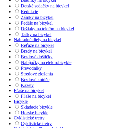
Blatníky na bicykel
Detské sedačky na bicykel
Redukcie
Zámky na bicykel
Pedále na bicykel
Držiaky na telefón na bicykel
Tašky na bicykel
Náhradné diely na bicykel
Reťaze na bicykel
Brzdy na bicykel
Brzdové doštičky
Nabíjačky na elektrobicykle
Prevodníky
Stredové zloženia
Brzdové kotúče
Kazety
Fľaše na bicykel
Fľaše na bicykel
Bicykle
Skladacie bicykle
Horské bicykle
Cyklistické tretry
Cyklistické tretry