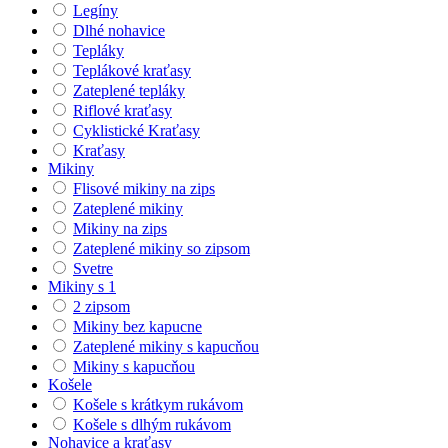
Legíny
Dlhé nohavice
Tepláky
Teplákové kraťasy
Zateplené tepláky
Riflové kraťasy
Cyklistické Kraťasy
Kraťasy
Mikiny
Flisové mikiny na zips
Zateplené mikiny
Mikiny na zips
Zateplené mikiny so zipsom
Svetre
Mikiny s 1
2 zipsom
Mikiny bez kapucne
Zateplené mikiny s kapucňou
Mikiny s kapucňou
Košele
Košele s krátkym rukávom
Košele s dlhým rukávom
Nohavice a kraťasy