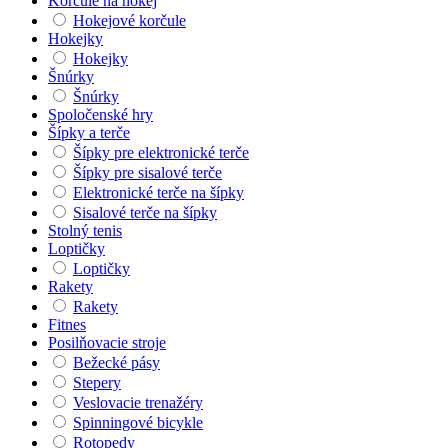
Korčule na hokej
Hokejové korčule
Hokejky
Hokejky
Šnúrky
Šnúrky
Spoločenské hry
Šípky a terče
Šípky pre elektronické terče
Šípky pre sisalové terče
Elektronické terče na šípky
Sisalové terče na šípky
Stolný tenis
Loptičky
Loptičky
Rakety
Rakety
Fitnes
Posilňovacie stroje
Bežecké pásy
Stepery
Veslovacie trenažéry
Spinningové bicykle
Rotopedy