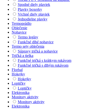
Spodné diely plaviek
Plavky boxerky
Vrchné diely plaviek
Jednodielne plavky
Termoprádlo
Oblečenie
Nohavice
Termo legíny
Funkčné dlhé nohavice
Termo sety oblečenia
Súpravy tričká a nohavice
Tričká a tielka
Funkčné tričká s krátkym rukávom
Funkčné tričká s dlhým rukávom
Florbal
Hokejky
Hokejky
Loptičky
Loptičky
Elektronika
Monitory aktivity
Monitory aktivity
Elektronika