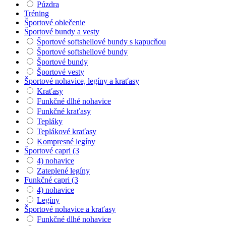
Púzdra
Tréning
Športové oblečenie
Športové bundy a vesty
Športové softshellové bundy s kapucňou
Športové softshellové bundy
Športové bundy
Športové vesty
Športové nohavice, legíny a kraťasy
Kraťasy
Funkčné dlhé nohavice
Funkčné kraťasy
Tepláky
Teplákové kraťasy
Kompresné legíny
Športové capri (3
4) nohavice
Zateplené legíny
Funkčné capri (3
4) nohavice
Legíny
Športové nohavice a kraťasy
Funkčné dlhé nohavice