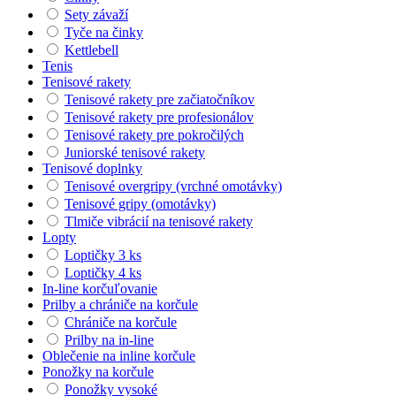
Sety závaží
Tyče na činky
Kettlebell
Tenis
Tenisové rakety
Tenisové rakety pre začiatočníkov
Tenisové rakety pre profesionálov
Tenisové rakety pre pokročilých
Juniorské tenisové rakety
Tenisové doplnky
Tenisové overgripy (vrchné omotávky)
Tenisové gripy (omotávky)
Tlmiče vibrácií na tenisové rakety
Lopty
Loptičky 3 ks
Loptičky 4 ks
In-line korčuľovanie
Prilby a chrániče na korčule
Chrániče na korčule
Prilby na in-line
Oblečenie na inline korčule
Ponožky na korčule
Ponožky vysoké