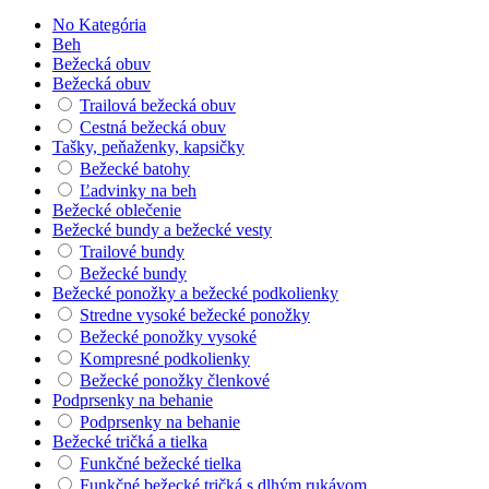
No Kategória
Beh
Bežecká obuv
Bežecká obuv
Trailová bežecká obuv
Cestná bežecká obuv
Tašky, peňaženky, kapsičky
Bežecké batohy
Ľadvinky na beh
Bežecké oblečenie
Bežecké bundy a bežecké vesty
Trailové bundy
Bežecké bundy
Bežecké ponožky a bežecké podkolienky
Stredne vysoké bežecké ponožky
Bežecké ponožky vysoké
Kompresné podkolienky
Bežecké ponožky členkové
Podprsenky na behanie
Podprsenky na behanie
Bežecké tričká a tielka
Funkčné bežecké tielka
Funkčné bežecké tričká s dlhým rukávom