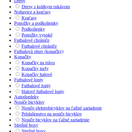
Dresy
Dresy s krátkym rukávom
Nohavice a kraťasy
Kraťasy
Ponožky a podkolienky
Podkolienky
Ponožky vysoké
Futbalové chrániče
Futbalové chrániče
Futbalová obuv (kopačky)
Kopačky
Kopačky na trávu
Kopačky turfy
Kopačky halové
Futbalové lopty
Futbalové lopty
Halové futbalové lopty
Autodoplnky
Nosiče bicyklov
Nosiče elektrobicyklov na ťažné zariadenie
Príslušenstvo na nosiče bicyklov
Nosiče bicyklov na ťažné zariadenie
Strešné boxy
Strešné boxy