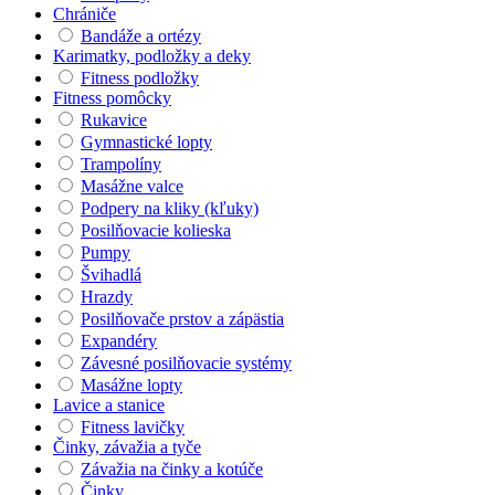
Chrániče
Bandáže a ortézy
Karimatky, podložky a deky
Fitness podložky
Fitness pomôcky
Rukavice
Gymnastické lopty
Trampolíny
Masážne valce
Podpery na kliky (kľuky)
Posilňovacie kolieska
Pumpy
Švihadlá
Hrazdy
Posilňovače prstov a zápästia
Expandéry
Závesné posilňovacie systémy
Masážne lopty
Lavice a stanice
Fitness lavičky
Činky, závažia a tyče
Závažia na činky a kotúče
Činky