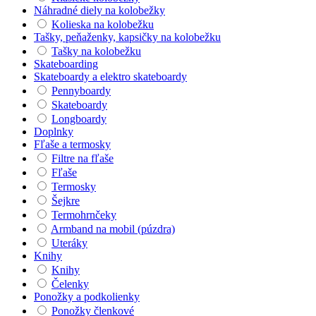
Náhradné diely na kolobežky
Kolieska na kolobežku
Tašky, peňaženky, kapsičky na kolobežku
Tašky na kolobežku
Skateboarding
Skateboardy a elektro skateboardy
Pennyboardy
Skateboardy
Longboardy
Doplnky
Fľaše a termosky
Filtre na fľaše
Fľaše
Termosky
Šejkre
Termohrnčeky
Armband na mobil (púzdra)
Uteráky
Knihy
Knihy
Čelenky
Ponožky a podkolienky
Ponožky členkové