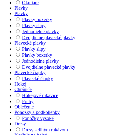
Okuliare
Plavky
Plavky
Plavky boxerky
Plavky slipy
Jednodielne plavky
Dvojdielne plavecké plavky
Plavecké plavky
Plavky slipy
Plavky boxerky
Jednodielne plavky
Dvojdielne plavecké plavky
Plavecké čiapky
Plavecké čiapky
Hokej
Chrániče
Hokejové rukavice
Prilby
Oblečenie
Ponožky a podkolienky
Ponožky vysoké
Dresy
Dresy s dlhým rukávom