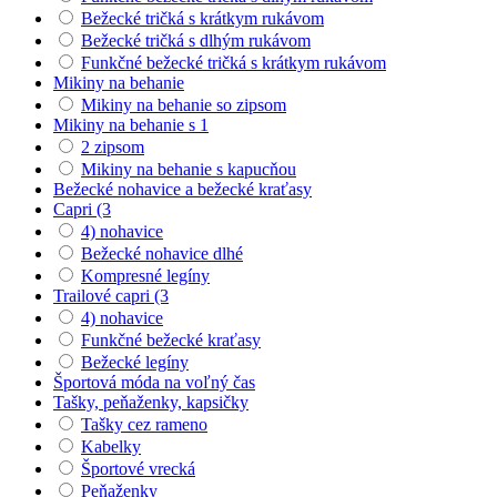
Bežecké tričká s krátkym rukávom
Bežecké tričká s dlhým rukávom
Funkčné bežecké tričká s krátkym rukávom
Mikiny na behanie
Mikiny na behanie so zipsom
Mikiny na behanie s 1
2 zipsom
Mikiny na behanie s kapucňou
Bežecké nohavice a bežecké kraťasy
Capri (3
4) nohavice
Bežecké nohavice dlhé
Kompresné legíny
Trailové capri (3
4) nohavice
Funkčné bežecké kraťasy
Bežecké legíny
Športová móda na voľný čas
Tašky, peňaženky, kapsičky
Tašky cez rameno
Kabelky
Športové vrecká
Peňaženky