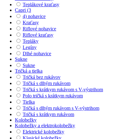
Teplákové kraťasy
Capri (3
4) nohavice
Kraťasy
Riflové nohavice
Riflové kraťasy
Tepláky
Legíny
Dlhé nohavice
Sukne
Sukne
Tričká a tielka
Tričká bez rukávov
Tričká s dlhým rukávom
Tričká s krátkym rukávom s V-výstrihom
Polo tričká s krátkym rukávom
Tielka
Tričká s dlhým rukávom s V-výstrihom
Tričká s krátkym rukávom
Kolobežky
Kolobežky a elektrokolobežky
Elektrické kolobežky
Klasické kolobežky