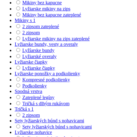
Mikiny bez kapucne
Lyžiarske mikiny na zips
Mikiny bez kapucne zateplené
Mikiny s 1
2 zipsom zateplené
2 zipsom
Lyžiarske mikiny na zips zateplené
Lyžiarske bundy, vesty a overaly
Lyžíarske bundy
Lyžiarské overaly
Lyžiarske čiapky
Lyžiarske čiapky
Lyžiarske ponožky a podkolienky
Kompresné podkolienky
Podkolienky
Spodná vrstva
Zateplené legíny
Tričká s dlhým rukávom
Tričká s 1
2 zipsom
Sety lyžiarských búnd s nohavicami
Sety lyžiarských búnd s nohavicami
Lyžiarske nohavice