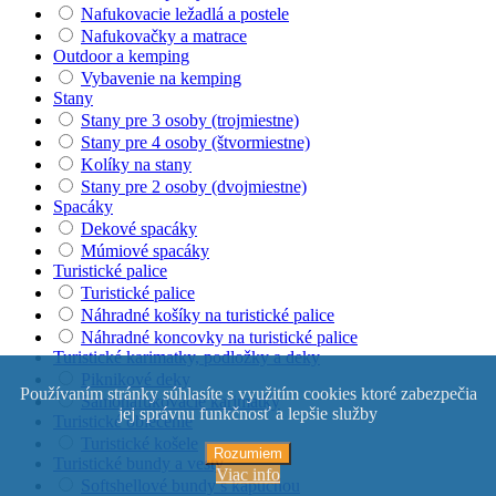
Nafukovacie ležadlá a postele
Nafukovačky a matrace
Outdoor a kemping
Vybavenie na kemping
Stany
Stany pre 3 osoby (trojmiestne)
Stany pre 4 osoby (štvormiestne)
Kolíky na stany
Stany pre 2 osoby (dvojmiestne)
Spacáky
Dekové spacáky
Múmiové spacáky
Turistické palice
Turistické palice
Náhradné košíky na turistické palice
Náhradné koncovky na turistické palice
Turistické karimatky, podložky a deky
Piknikové deky
Používaním stránky súhlasíte s využitím cookies ktoré zabezpečia
Samonafukovacie karimatky
jej správnu funkčnosť a lepšie služby
Turistické oblečenie
Turistické košele
Rozumiem
Turistické bundy a vesty
Viac info
Softshellové bundy s kapucňou