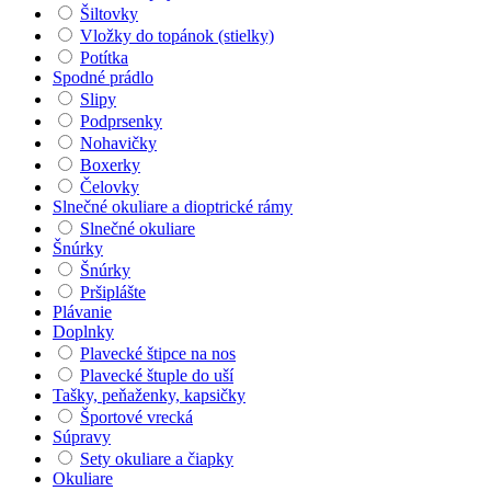
Šiltovky
Vložky do topánok (stielky)
Potítka
Spodné prádlo
Slipy
Podprsenky
Nohavičky
Boxerky
Čelovky
Slnečné okuliare a dioptrické rámy
Slnečné okuliare
Šnúrky
Šnúrky
Pršiplášte
Plávanie
Doplnky
Plavecké štipce na nos
Plavecké štuple do uší
Tašky, peňaženky, kapsičky
Športové vrecká
Súpravy
Sety okuliare a čiapky
Okuliare