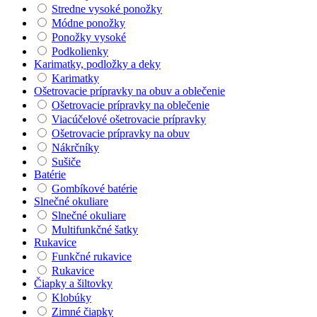
Stredne vysoké ponožky
Módne ponožky
Ponožky vysoké
Podkolienky
Karimatky, podložky a deky
Karimatky
Ošetrovacie prípravky na obuv a oblečenie
Ošetrovacie prípravky na oblečenie
Viacúčelové ošetrovacie prípravky
Ošetrovacie prípravky na obuv
Nákrčníky
Sušiče
Batérie
Gombíkové batérie
Slnečné okuliare
Slnečné okuliare
Multifunkčné šatky
Rukavice
Funkčné rukavice
Rukavice
Čiapky a šiltovky
Klobúky
Zimné čiapky