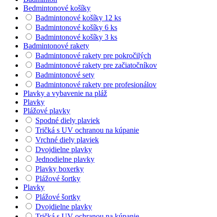
Bedmintonové košíky
Badmintonové košíky 12 ks
Badmintonové košíky 6 ks
Badmintonové košíky 3 ks
Badmintonové rakety
Badmintonové rakety pre pokročilých
Badmintonové rakety pre začiatočníkov
Badmintonové sety
Badmintonové rakety pre profesionálov
Plavky a vybavenie na pláž
Plavky
Plážové plavky
Spodné diely plaviek
Tričká s UV ochranou na kúpanie
Vrchné diely plaviek
Dvojdielne plavky
Jednodielne plavky
Plavky boxerky
Plážové šortky
Plavky
Plážové šortky
Dvojdielne plavky
Tričká s UV ochranou na kúpanie