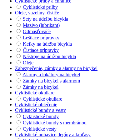
Cyklistické prilby a chrániče
Cyklistické prilby
Oleje, vazelíny, čističe
Sety na údržbu bicykla
Mazivo (lubrikant)
Odmasťovače
Leštiace prípravky
Kefky na údržbu bicykla
Čistiace prípravky
Nástroje na údržbu bicykla
Oleje
Zabezpečenie, zámky a alarmy na bicykel
Alarmy a lokátory na bicykel
Zámky na bicykel s alarmom
Zámky na bicykel
Cyklistické okuliare
Cyklistické okuliare
Cyklistické oblečenie
Cyklistické bundy a vesty
Cyklistické bundy
Cyklistické bundy s membránou
Cyklistické vesty
Cyklistické nohavice, legíny a kraťasy