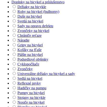
Doplnky na bicykel a príslušenstvo
Držiaky na bicykle
Rohy na bicykel (bulhorny)
Duše na bicykel
Svetlá na bicykel
Sady na opravu defektu
Zvončeky na bicykel
Chrániče reťaze
Náradie
Gripy na bicykel
Košíky na fľaše
Plášte na bicykel
Podsedlové objímky
Cyklopočítače
Zvončeky
Univerzálne držiaky na bicykel a sady
Sedlá na bicykel
Reflexné prvky
Hadičky na pumpu
Pumpy na bicykel
Stojany na bicykle
Nosiče na bicykel