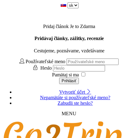
Pridaj článok
Je to Zdarma
Pridávaj články, zážitky, recenzie
Cestujeme, poznávame, vzdelávame
Používateľské meno
Heslo
Pamätaj si ma
Prihlásiť
Vytvoriť účet
Nepamätáte si používateľské meno?
Zabudli ste heslo?
MENU