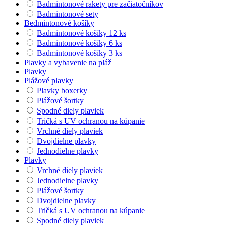
Badmintonové rakety pre začiatočníkov
Badmintonové sety
Bedmintonové košíky
Badmintonové košíky 12 ks
Badmintonové košíky 6 ks
Badmintonové košíky 3 ks
Plavky a vybavenie na pláž
Plavky
Plážové plavky
Plavky boxerky
Plážové šortky
Spodné diely plaviek
Tričká s UV ochranou na kúpanie
Vrchné diely plaviek
Dvojdielne plavky
Jednodielne plavky
Plavky
Vrchné diely plaviek
Jednodielne plavky
Plážové šortky
Dvojdielne plavky
Tričká s UV ochranou na kúpanie
Spodné diely plaviek