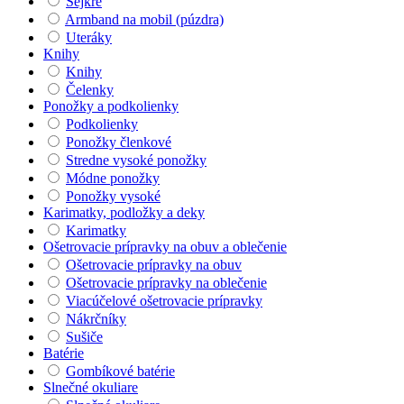
Šejkre
Armband na mobil (púzdra)
Uteráky
Knihy
Knihy
Čelenky
Ponožky a podkolienky
Podkolienky
Ponožky členkové
Stredne vysoké ponožky
Módne ponožky
Ponožky vysoké
Karimatky, podložky a deky
Karimatky
Ošetrovacie prípravky na obuv a oblečenie
Ošetrovacie prípravky na obuv
Ošetrovacie prípravky na oblečenie
Viacúčelové ošetrovacie prípravky
Nákrčníky
Sušiče
Batérie
Gombíkové batérie
Slnečné okuliare