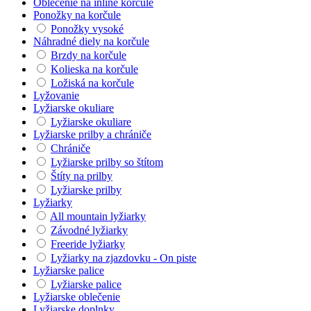
Oblečenie na inline korčule
Ponožky na korčule
Ponožky vysoké
Náhradné diely na korčule
Brzdy na korčule
Kolieska na korčule
Ložiská na korčule
Lyžovanie
Lyžiarske okuliare
Lyžiarske okuliare
Lyžiarske prilby a chrániče
Chrániče
Lyžiarske prilby so štítom
Štíty na prilby
Lyžiarske prilby
Lyžiarky
All mountain lyžiarky
Závodné lyžiarky
Freeride lyžiarky
Lyžiarky na zjazdovku - On piste
Lyžiarske palice
Lyžiarske palice
Lyžiarske oblečenie
Lyžiarske doplnky