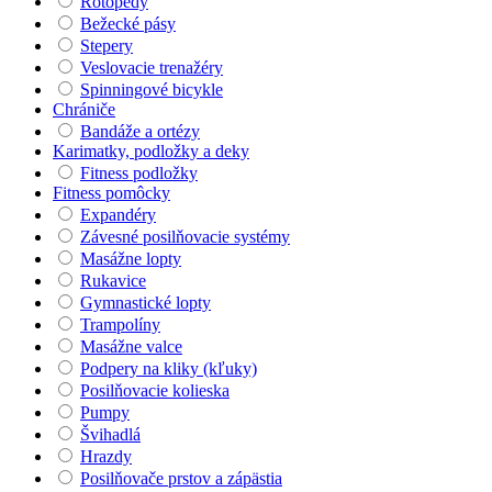
Rotopedy
Bežecké pásy
Stepery
Veslovacie trenažéry
Spinningové bicykle
Chrániče
Bandáže a ortézy
Karimatky, podložky a deky
Fitness podložky
Fitness pomôcky
Expandéry
Závesné posilňovacie systémy
Masážne lopty
Rukavice
Gymnastické lopty
Trampolíny
Masážne valce
Podpery na kliky (kľuky)
Posilňovacie kolieska
Pumpy
Švihadlá
Hrazdy
Posilňovače prstov a zápästia