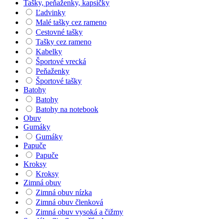
Tašky, peňaženky, kapsičky
Ľadvinky
Malé tašky cez rameno
Cestovné tašky
Tašky cez rameno
Kabelky
Športové vrecká
Peňaženky
Športové tašky
Batohy
Batohy
Batohy na notebook
Obuv
Gumáky
Gumáky
Papuče
Papuče
Kroksy
Kroksy
Zimná obuv
Zimná obuv nízka
Zimná obuv členková
Zimná obuv vysoká a čižmy