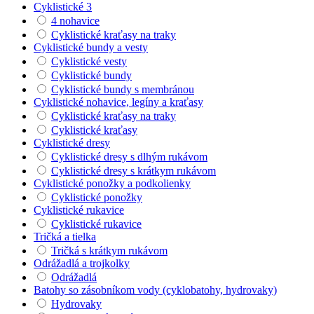
Cyklistické 3
4 nohavice
Cyklistické kraťasy na traky
Cyklistické bundy a vesty
Cyklistické vesty
Cyklistické bundy
Cyklistické bundy s membránou
Cyklistické nohavice, legíny a kraťasy
Cyklistické kraťasy na traky
Cyklistické kraťasy
Cyklistické dresy
Cyklistické dresy s dlhým rukávom
Cyklistické dresy s krátkym rukávom
Cyklistické ponožky a podkolienky
Cyklistické ponožky
Cyklistické rukavice
Cyklistické rukavice
Tričká a tielka
Tričká s krátkym rukávom
Odrážadlá a trojkolky
Odrážadlá
Batohy so zásobníkom vody (cyklobatohy, hydrovaky)
Hydrovaky