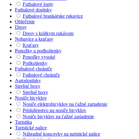
Futbalové lopty
Futbalové doplnky
Futbalové brankárske rukavice
Oblečenie
Dresy
Dresy s krátkym rukávom
Nohavice a kraťasy
Kraťasy
Ponožky a podkolienky
Ponožky vysoké
Podkolienky
Futbalové chrániče
Futbalové chrániče
Autodoplnky
Strešné boxy
Strešné boxy
Nosiče bicyklov
Nosiče elektrobicyklov na ťažné zariadenie
Príslušenstvo na nosiče bicyklov
Nosiče bicyklov na ťažné zariadenie
Turistika
Turistické palice
Náhradné koncovky na turistické palice