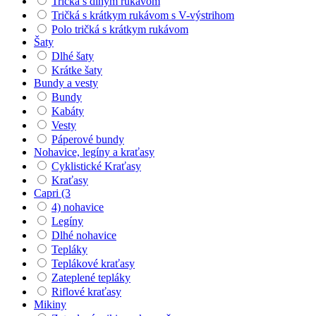
Tričká s dlhým rukávom
Tričká s krátkym rukávom s V-výstrihom
Polo tričká s krátkym rukávom
Šaty
Dlhé šaty
Krátke šaty
Bundy a vesty
Bundy
Kabáty
Vesty
Páperové bundy
Nohavice, legíny a kraťasy
Cyklistické Kraťasy
Kraťasy
Capri (3
4) nohavice
Legíny
Dlhé nohavice
Tepláky
Teplákové kraťasy
Zateplené tepláky
Riflové kraťasy
Mikiny