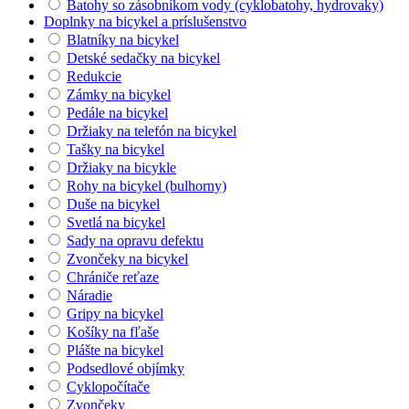
Batohy so zásobníkom vody (cyklobatohy, hydrovaky)
Doplnky na bicykel a príslušenstvo
Blatníky na bicykel
Detské sedačky na bicykel
Redukcie
Zámky na bicykel
Pedále na bicykel
Držiaky na telefón na bicykel
Tašky na bicykel
Držiaky na bicykle
Rohy na bicykel (bulhorny)
Duše na bicykel
Svetlá na bicykel
Sady na opravu defektu
Zvončeky na bicykel
Chrániče reťaze
Náradie
Gripy na bicykel
Košíky na fľaše
Plášte na bicykel
Podsedlové objímky
Cyklopočítače
Zvončeky