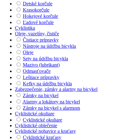
Detské korčule
Krasokorčule
Hokejové korčule
Ľadové korčule
Cyklistika
Oleje, vazelíny, čističe
Čistiace prípravky
Nástroje na údržbu bicykla
Oleje
Sety na údržbu bicykla
Mazivo (lubrikant)
Odmasťovače
Leštiace prípravky
Kefky na údržbu bicykla
Zabezpečenie, zámky a alarmy na bicykel
Zámky na bicykel
Alarmy a lokátory na bicykel
Zámky na bicykel s alarmom
Cyklistické okuliare
Cyklistické okuliare
Cyklistické oblečenie
Cyklistické nohavice a kraťasy
Cyklistické kraťasy