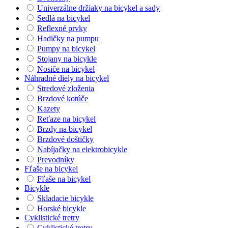
Univerzálne držiaky na bicykel a sady
Sedlá na bicykel
Reflexné prvky
Hadičky na pumpu
Pumpy na bicykel
Stojany na bicykle
Nosiče na bicykel
Náhradné diely na bicykel
Stredové zloženia
Brzdové kotúče
Kazety
Reťaze na bicykel
Brzdy na bicykel
Brzdové doštičky
Nabíjačky na elektrobicykle
Prevodníky
Fľaše na bicykel
Fľaše na bicykel
Bicykle
Skladacie bicykle
Horské bicykle
Cyklistické tretry
Cyklistické tretry