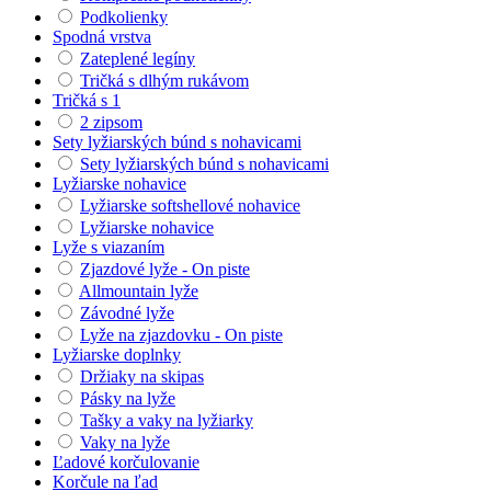
Podkolienky
Spodná vrstva
Zateplené legíny
Tričká s dlhým rukávom
Tričká s 1
2 zipsom
Sety lyžiarských búnd s nohavicami
Sety lyžiarských búnd s nohavicami
Lyžiarske nohavice
Lyžiarske softshellové nohavice
Lyžiarske nohavice
Lyže s viazaním
Zjazdové lyže - On piste
Allmountain lyže
Závodné lyže
Lyže na zjazdovku - On piste
Lyžiarske doplnky
Držiaky na skipas
Pásky na lyže
Tašky a vaky na lyžiarky
Vaky na lyže
Ľadové korčulovanie
Korčule na ľad