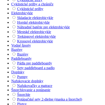
Cyklistické prilby a chrániče
Cyklistické prilby
Elektrobicykle
Skladacie elektrobicykle
Horské elektrobicykle
Náhradné batérie pre elektrobicykle
Mestské elektrobicykle
Trekingové elektrobicykle
Krossové elektrobicykle
Vodné športy
Bazény
Bazény
Paddleboardy
Pádla pre paddleboardy
Sety paddleboard a padlo
Doplnky
Pumpy
Nafukovacie doplnky
Nafukovačky a matrace
Šnorchlovanie a potápanie
Šnorchle
Potápačské sety 2-dielne (maska a šnorchel)
Plutvy