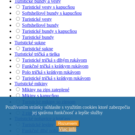
Turistické bundy a vesty
Turistické vesty s kapucňou
Softshellové bundy s kapucňou
Turistické vesty
Softshellové bundy
Turistické bundy s kapucňou
Turistické bundy
Turistické sukne
Turistické sukne
Turistické tričká a tielka
Turistické tričká s dlhým rukávom
Funkčné tričká s krátkym rukávom
Polo tričká s krátkym rukávom
Turistické tričká s krátkym rukávom
Turistické mikiny
Mikiny na zips zateplené
Mikiny s kapucňou
Turistické mikiny so zipsom
Flisové mikiny s 1
Používaním stránky súhlasíte s využitím cookies ktoré zabezpečia
jej správnu funkčnosť a lepšie služby
2 zipsom
Turistické nohavice a kraťasy
Rozumiem
Turistické legíny
Viac info
Funkčné dlhé nohavice