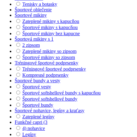
Tenisky a botasky
Športové oblečenie
Športové mikiny
Zateplené mikiny s kapucňou
Športové mikiny s kapucňou
Športové mikiny bez kapucne
Športová mikiny s 1
2 zipsom
Zateplené mikiny so zipsom
Športové mikiny so zipsom
Tréningové športové podprsenky
Tréningové športové podprsenky
Kompresné podprsenky
Športové bundy a vesty
Športové vesty
Športové softshellové bundy s kapucňou
Športové softshellové bundy
Športové bundy
Športové nohavice, legíny a kraťasy
Zateplené legíny
Funkčné capri (3
4) nohavice
Legíny