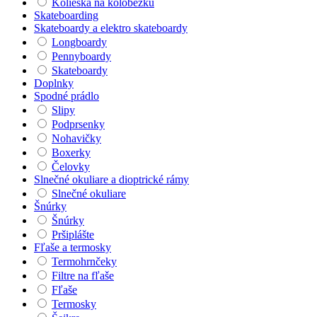
Kolieska na kolobežku
Skateboarding
Skateboardy a elektro skateboardy
Longboardy
Pennyboardy
Skateboardy
Doplnky
Spodné prádlo
Slipy
Podprsenky
Nohavičky
Boxerky
Čelovky
Slnečné okuliare a dioptrické rámy
Slnečné okuliare
Šnúrky
Šnúrky
Pršiplášte
Fľaše a termosky
Termohrnčeky
Filtre na fľaše
Fľaše
Termosky