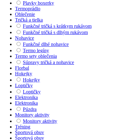
Plavky boxerky
Termoprádlo
Oblečenie
Tričká a tielka
Funkčné tričká s krátkym rukávom
Funkčné tričká s dlhým rukávom
Nohavice
Funkčné dlhé nohavice
Termo legíny
Termo sety oblečenia
Súpravy tričká a nohavice
Florbal
Hokejky
Hokejky
Loptičky
Loptičky
Elektronika
Elektronika
Púzdra
Monitory aktivity
Monitory aktivity
Tréning
Športová obuv
Športová obuv