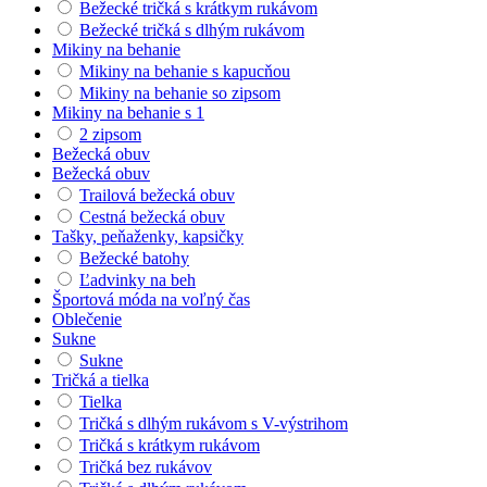
Bežecké tričká s krátkym rukávom
Bežecké tričká s dlhým rukávom
Mikiny na behanie
Mikiny na behanie s kapucňou
Mikiny na behanie so zipsom
Mikiny na behanie s 1
2 zipsom
Bežecká obuv
Bežecká obuv
Trailová bežecká obuv
Cestná bežecká obuv
Tašky, peňaženky, kapsičky
Bežecké batohy
Ľadvinky na beh
Športová móda na voľný čas
Oblečenie
Sukne
Sukne
Tričká a tielka
Tielka
Tričká s dlhým rukávom s V-výstrihom
Tričká s krátkym rukávom
Tričká bez rukávov