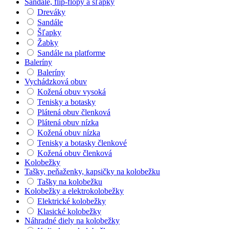
Sandále, flip-flopy a šľapky
Dreváky
Sandále
Šľapky
Žabky
Sandále na platforme
Baleríny
Baleríny
Vychádzková obuv
Kožená obuv vysoká
Tenisky a botasky
Plátená obuv členková
Plátená obuv nízka
Kožená obuv nízka
Tenisky a botasky členkové
Kožená obuv členková
Kolobežky
Tašky, peňaženky, kapsičky na kolobežku
Tašky na kolobežku
Kolobežky a elektrokolobežky
Elektrické kolobežky
Klasické kolobežky
Náhradné diely na kolobežky