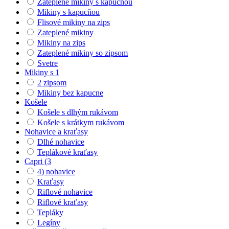
Zateplené mikiny s kapucňou
Mikiny s kapucňou
Flisové mikiny na zips
Zateplené mikiny
Mikiny na zips
Zateplené mikiny so zipsom
Svetre
Mikiny s 1
2 zipsom
Mikiny bez kapucne
Košele
Košele s dlhým rukávom
Košele s krátkym rukávom
Nohavice a kraťasy
Dlhé nohavice
Teplákové kraťasy
Capri (3
4) nohavice
Kraťasy
Riflové nohavice
Riflové kraťasy
Tepláky
Legíny