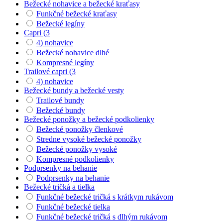
Bežecké nohavice a bežecké kraťasy
Funkčné bežecké kraťasy
Bežecké legíny
Capri (3
4) nohavice
Bežecké nohavice dlhé
Kompresné legíny
Trailové capri (3
4) nohavice
Bežecké bundy a bežecké vesty
Trailové bundy
Bežecké bundy
Bežecké ponožky a bežecké podkolienky
Bežecké ponožky členkové
Stredne vysoké bežecké ponožky
Bežecké ponožky vysoké
Kompresné podkolienky
Podprsenky na behanie
Podprsenky na behanie
Bežecké tričká a tielka
Funkčné bežecké tričká s krátkym rukávom
Funkčné bežecké tielka
Funkčné bežecké tričká s dlhým rukávom