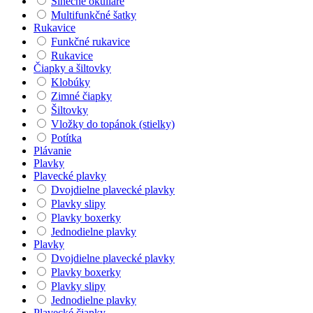
Slnečné okuliare
Multifunkčné šatky
Rukavice
Funkčné rukavice
Rukavice
Čiapky a šiltovky
Klobúky
Zimné čiapky
Šiltovky
Vložky do topánok (stielky)
Potítka
Plávanie
Plavky
Plavecké plavky
Dvojdielne plavecké plavky
Plavky slipy
Plavky boxerky
Jednodielne plavky
Plavky
Dvojdielne plavecké plavky
Plavky boxerky
Plavky slipy
Jednodielne plavky
Plavecké čiapky