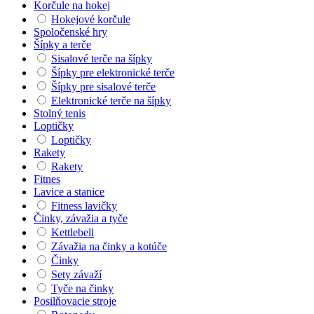
Korčule na hokej
Hokejové korčule
Spoločenské hry
Šípky a terče
Sisalové terče na šípky
Šípky pre elektronické terče
Šípky pre sisalové terče
Elektronické terče na šípky
Stolný tenis
Loptičky
Loptičky
Rakety
Rakety
Fitnes
Lavice a stanice
Fitness lavičky
Činky, závažia a tyče
Kettlebell
Závažia na činky a kotúče
Činky
Sety závaží
Tyče na činky
Posilňovacie stroje