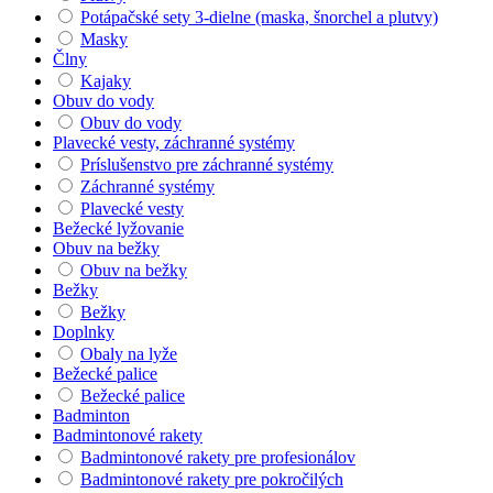
Potápačské sety 3-dielne (maska, šnorchel a plutvy)
Masky
Člny
Kajaky
Obuv do vody
Obuv do vody
Plavecké vesty, záchranné systémy
Príslušenstvo pre záchranné systémy
Záchranné systémy
Plavecké vesty
Bežecké lyžovanie
Obuv na bežky
Obuv na bežky
Bežky
Bežky
Doplnky
Obaly na lyže
Bežecké palice
Bežecké palice
Badminton
Badmintonové rakety
Badmintonové rakety pre profesionálov
Badmintonové rakety pre pokročilých