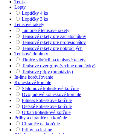
Tenis
Lopty
Loptičky 4 ks
Loptičky 3 ks
Tenisové rakety
Juniorské tenisové rakety
Tenisové rakety pre začiatočníkov
Tenisové rakety pre profesionálov
Tenisové rakety pre pokročilých
Tenisové doplnky
Tlmiče vibrácií na tenisové rakety
Tenisové overgripy (vrchné omotávky)
Tenisové gripy (omotávky)
In-line korčuľovanie
Kolieskové korčule
Slalomové kolieskové korčule
Dvojradové kolieskové korčule
Fitness kolieskové korčule
Detské kolieskové korčule
Urban kolieskové korčule
Prilby a chrániče na korčule
Chrániče na korčule
Prilby na in-line