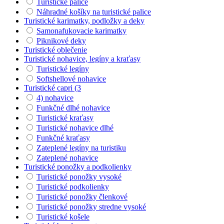
Turistické palice
Náhradné košíky na turistické palice
Turistické karimatky, podložky a deky
Samonafukovacie karimatky
Piknikové deky
Turistické oblečenie
Turistické nohavice, legíny a kraťasy
Turistické legíny
Softshellové nohavice
Turistické capri (3
4) nohavice
Funkčné dlhé nohavice
Turistické kraťasy
Turistické nohavice dlhé
Funkčné kraťasy
Zateplené legíny na turistiku
Zateplené nohavice
Turistické ponožky a podkolienky
Turistické ponožky vysoké
Turistické podkolienky
Turistické ponožky členkové
Turistické ponožky stredne vysoké
Turistické košele