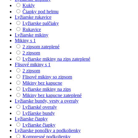
Kukly
Čiapky pod helmu
Lyžiarske rukavice
Lyžiarske palčiaky
Rukavice
Lyžiarske mikiny
Mikiny s 1
2 zipsom zateplené
2 zipsom
Lyžiarske mikiny na zips zateplené
Flisové mikiny s 1
2 zipsom
Flisové mikiny so zipsom
Mikiny bez kapucne
Lyžiarske mikiny na zips
Mikiny bez kapucne zateplené
Lyžiarske bundy, vesty a overaly
Lyžiarské overaly
Lyžíarske bundy
Lyžiarske čiapky
Lyžiarske čiapky
Lyžiarske ponožky a podkolienky
Kompresné podkolienky