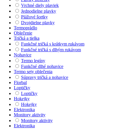
Vrchné diely plaviek
Jednodielne plavky
Plážové šortky
Dvojdielne plavky
Termoprádlo
Oblečenie
Tričká a tielka
Funkčné tričká s krátkym rukávom
Funkčné tričká s dlhým rukávom
Nohavice
Termo legíny
Funkčné dlhé nohavice
Termo sety oblečenia
Súpravy tričká a nohavice
Florbal
Loptičky
Loptičky
Hokejky
Hokejky
Elektronika
Monitory aktivity
Monitory aktivity
Elektronika