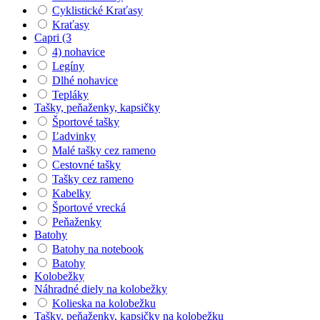
Cyklistické Kraťasy
Kraťasy
Capri (3
4) nohavice
Legíny
Dlhé nohavice
Tepláky
Tašky, peňaženky, kapsičky
Športové tašky
Ľadvinky
Malé tašky cez rameno
Cestovné tašky
Tašky cez rameno
Kabelky
Športové vrecká
Peňaženky
Batohy
Batohy na notebook
Batohy
Kolobežky
Náhradné diely na kolobežky
Kolieska na kolobežku
Tašky, peňaženky, kapsičky na kolobežku