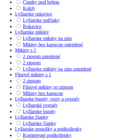
Čiapky pod helmu
Kukly
Lyžiarske rukavice
Lyžiarske palčiaky
Rukavice
Lyžiarske mikiny
Lyžiarske mikiny na zips
Mikiny bez kapucne zateplené
Mikiny s 1
2 zipsom zateplené
2 zipsom
Lyžiarske mikiny na zips zateplené
Flisové mikiny s 1
2 zipsom
Flisové mikiny so zipsom
Mikiny bez kapucne
Lyžiarske bundy, vesty a overaly
Lyžiarské overaly
Lyžíarske bundy
Lyžiarske čiapky
Lyžiarske čiapky
Lyžiarske ponožky a podkolienky
Kompresné podkolienky