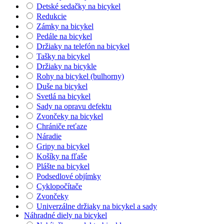
Detské sedačky na bicykel
Redukcie
Zámky na bicykel
Pedále na bicykel
Držiaky na telefón na bicykel
Tašky na bicykel
Držiaky na bicykle
Rohy na bicykel (bulhorny)
Duše na bicykel
Svetlá na bicykel
Sady na opravu defektu
Zvončeky na bicykel
Chrániče reťaze
Náradie
Gripy na bicykel
Košíky na fľaše
Plášte na bicykel
Podsedlové objímky
Cyklopočítače
Zvončeky
Univerzálne držiaky na bicykel a sady
Náhradné diely na bicykel