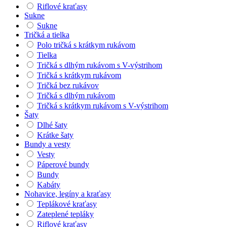
Riflové kraťasy
Sukne
Sukne
Tričká a tielka
Polo tričká s krátkym rukávom
Tielka
Tričká s dlhým rukávom s V-výstrihom
Tričká s krátkym rukávom
Tričká bez rukávov
Tričká s dlhým rukávom
Tričká s krátkym rukávom s V-výstrihom
Šaty
Dlhé šaty
Krátke šaty
Bundy a vesty
Vesty
Páperové bundy
Bundy
Kabáty
Nohavice, legíny a kraťasy
Teplákové kraťasy
Zateplené tepláky
Riflové kraťasy