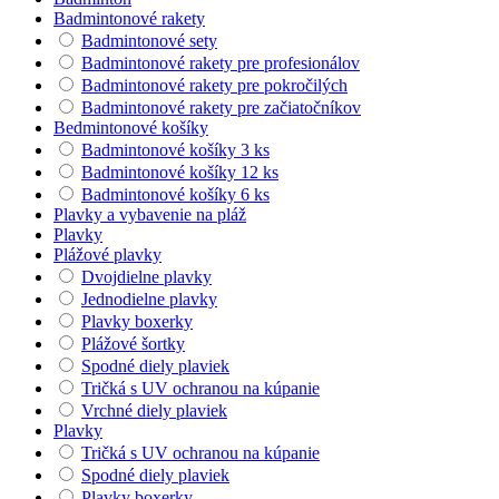
Badmintonové rakety
Badmintonové sety
Badmintonové rakety pre profesionálov
Badmintonové rakety pre pokročilých
Badmintonové rakety pre začiatočníkov
Bedmintonové košíky
Badmintonové košíky 3 ks
Badmintonové košíky 12 ks
Badmintonové košíky 6 ks
Plavky a vybavenie na pláž
Plavky
Plážové plavky
Dvojdielne plavky
Jednodielne plavky
Plavky boxerky
Plážové šortky
Spodné diely plaviek
Tričká s UV ochranou na kúpanie
Vrchné diely plaviek
Plavky
Tričká s UV ochranou na kúpanie
Spodné diely plaviek
Plavky boxerky