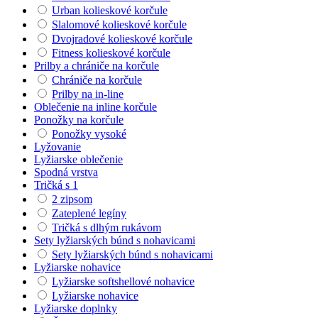
Urban kolieskové korčule
Slalomové kolieskové korčule
Dvojradové kolieskové korčule
Fitness kolieskové korčule
Prilby a chrániče na korčule
Chrániče na korčule
Prilby na in-line
Oblečenie na inline korčule
Ponožky na korčule
Ponožky vysoké
Lyžovanie
Lyžiarske oblečenie
Spodná vrstva
Tričká s 1
2 zipsom
Zateplené legíny
Tričká s dlhým rukávom
Sety lyžiarských búnd s nohavicami
Sety lyžiarských búnd s nohavicami
Lyžiarske nohavice
Lyžiarske softshellové nohavice
Lyžiarske nohavice
Lyžiarske doplnky