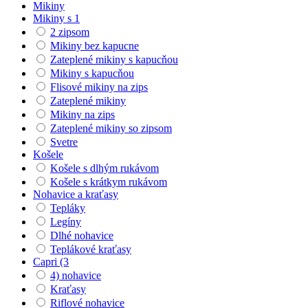
Mikiny
Mikiny s 1
2 zipsom
Mikiny bez kapucne
Zateplené mikiny s kapucňou
Mikiny s kapucňou
Flisové mikiny na zips
Zateplené mikiny
Mikiny na zips
Zateplené mikiny so zipsom
Svetre
Košele
Košele s dlhým rukávom
Košele s krátkym rukávom
Nohavice a kraťasy
Tepláky
Legíny
Dlhé nohavice
Teplákové kraťasy
Capri (3
4) nohavice
Kraťasy
Riflové nohavice