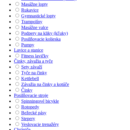
Masážne lopty
Rukavice
Gymnastické lopty
Trampolíny
Masážne valce
Podpery na kliky (kľuky)
Posilňovacie kolieska
Pumpy
Lavice a stanice
Fitness lavičky
Činky, závažia a tyče
Sety závaží
Tyče na činky
Kettlebell
Závažia na činky a kotúče
Činky
Posilňovacie stroje
Spinningové bicykle
Rotopedy
Bežecké pásy
Stepery
Veslovacie trenažéry
Chrániče