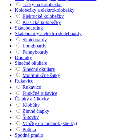
Tašky na kolobežku
Kolobežky a elektrokolobežky
Elektrické kolobežky
Klasické kolobežky
Skateboarding
Skateboardy a elektro skateboardy
Skateboardy
Longboardy
Pennyboardy
Doplnky
Slnečné okuliare
Slnečné okuliare
Multifunkčné šatky
Rukavice
Rukavice
Funkčné rukavice
Čiapky a šiltovky
Klobúky
Zimné čiapky
Šiltovky
Vložky do topánok (stielky)
Potítka
Spodné prádlo