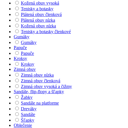
Kožená obuv vysoká
Tenisky a botasky
Plátená obuv členková
Plátená obuv nízka
Kožená obuv nízka
Tenisky a botasky členkové
Gumáky
Gumáky
Papuče
Papuče
Kroksy
Kroksy
Zimná obuv
Zimná obuv nízka
Zimná obuv členková
Zimná obuv vysoká a čižmy
Sandále, flip-flopy a šľapky
Žabky
Sandále na platforme
Dreváky
Sandále
Šľapky
Oblečenie