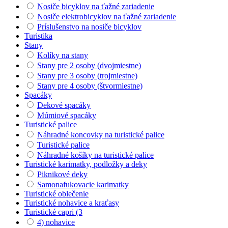
Nosiče bicyklov na ťažné zariadenie
Nosiče elektrobicyklov na ťažné zariadenie
Príslušenstvo na nosiče bicyklov
Turistika
Stany
Kolíky na stany
Stany pre 2 osoby (dvojmiestne)
Stany pre 3 osoby (trojmiestne)
Stany pre 4 osoby (štvormiestne)
Spacáky
Dekové spacáky
Múmiové spacáky
Turistické palice
Náhradné koncovky na turistické palice
Turistické palice
Náhradné košíky na turistické palice
Turistické karimatky, podložky a deky
Piknikové deky
Samonafukovacie karimatky
Turistické oblečenie
Turistické nohavice a kraťasy
Turistické capri (3
4) nohavice