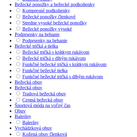
Bežecké ponožky a bežecké podkolienky
Kompresné podkolienky
Bežecké ponožky členkové
Stredne vysoké bežecké ponožky
Bežecké ponožky vysoké
Podprsenky na behanie
Podprsenky na behanie
Bežecké tričká a tielka
Bežecké tričká s krátkym rukávom
Bežecké tričká s dlhým rukávom
Funkčné bežecké tričká s krátkym rukávom
Funkčné bežecké tielka
Funkčné bežecké tričká s dlhým rukávom
Bežecká obuv
Bežecká obuv
Trailová bežecká obuv
Cestná bežecká obuv
Športová móda na voľný čas
Obuv
Baleríny
Baleríny
Vychádzková obuv
Kožená obuv členková