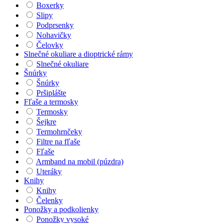
Boxerky
Slipy
Podprsenky
Nohavičky
Čelovky
Slnečné okuliare a dioptrické rámy
Slnečné okuliare
Šnúrky
Šnúrky
Pršiplášte
Fľaše a termosky
Termosky
Šejkre
Termohrnčeky
Filtre na fľaše
Fľaše
Armband na mobil (púzdra)
Uteráky
Knihy
Knihy
Čelenky
Ponožky a podkolienky
Ponožky vysoké