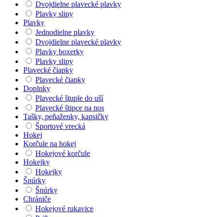
Dvojdielne plavecké plavky
Plavky slipy
Plavky
Jednodielne plavky
Dvojdielne plavecké plavky
Plavky boxerky
Plavky slipy
Plavecké čiapky
Plavecké čiapky
Doplnky
Plavecké štuple do uší
Plavecké štipce na nos
Tašky, peňaženky, kapsičky
Športové vrecká
Hokej
Korčule na hokej
Hokejové korčule
Hokejky
Hokejky
Šnúrky
Šnúrky
Chrániče
Hokejové rukavice