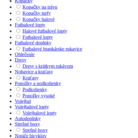
Kopačky
Kopačky na trávu
Kopačky turfy
Kopačky halové
Futbalové lopty
Halové futbalové lopty
Futbalové lopty
Futbalové doplnky
Futbalové brankárske rukavice
Oblečenie
Dresy
Dresy s krátkym rukávom
Nohavice a kraťasy
Kraťasy
Ponožky a podkolienky
Podkolienky
Ponožky vysoké
Volejbal
Volejbalové lopty
Volejbalové lopty
Autodoplnky
Strešné boxy
Strešné boxy
Nosiče bicyklov