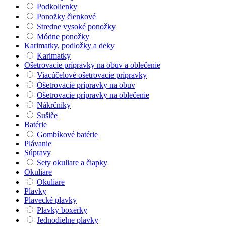
Podkolienky
Ponožky členkové
Stredne vysoké ponožky
Módne ponožky
Karimatky, podložky a deky
Karimatky
Ošetrovacie prípravky na obuv a oblečenie
Viacúčelové ošetrovacie prípravky
Ošetrovacie prípravky na obuv
Ošetrovacie prípravky na oblečenie
Nákrčníky
Sušiče
Batérie
Gombíkové batérie
Plávanie
Súpravy
Sety okuliare a čiapky
Okuliare
Okuliare
Plavky
Plavecké plavky
Plavky boxerky
Jednodielne plavky