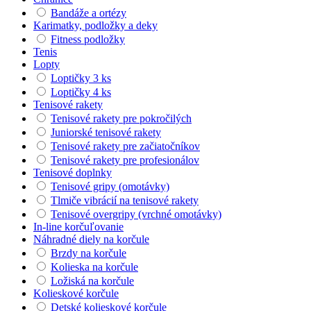
Bandáže a ortézy
Karimatky, podložky a deky
Fitness podložky
Tenis
Lopty
Loptičky 3 ks
Loptičky 4 ks
Tenisové rakety
Tenisové rakety pre pokročilých
Juniorské tenisové rakety
Tenisové rakety pre začiatočníkov
Tenisové rakety pre profesionálov
Tenisové doplnky
Tenisové gripy (omotávky)
Tlmiče vibrácií na tenisové rakety
Tenisové overgripy (vrchné omotávky)
In-line korčuľovanie
Náhradné diely na korčule
Brzdy na korčule
Kolieska na korčule
Ložiská na korčule
Kolieskové korčule
Detské kolieskové korčule