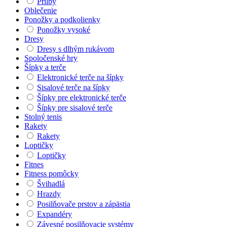
Prilby
Oblečenie
Ponožky a podkolienky
Ponožky vysoké
Dresy
Dresy s dlhým rukávom
Spoločenské hry
Šípky a terče
Elektronické terče na šípky
Sisalové terče na šípky
Šípky pre elektronické terče
Šípky pre sisalové terče
Stolný tenis
Rakety
Rakety
Loptičky
Loptičky
Fitnes
Fitness pomôcky
Švihadlá
Hrazdy
Posilňovače prstov a zápästia
Expandéry
Závesné posilňovacie systémy