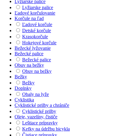
Lyžiarske palice
Lyžiarske palice
Ľadové korčulovanie
Korčule na ľad
Ľadové korčule
Detské korčule
Krasokorčule
Hokejové korčule
Bežecké lyžovanie
Bežecké palice
Bežecké palice
Obuv na bežky
Obuv na bežky
Bežky
Bežky
Doplnky
Obaly na lyže
Cyklistika
Cyklistické prilby a chrániče
Cyklistické prilby
Oleje, vazelíny, čističe
Leštiace prípravky
Kefky na údržbu bicykla
Čistiace prípravky