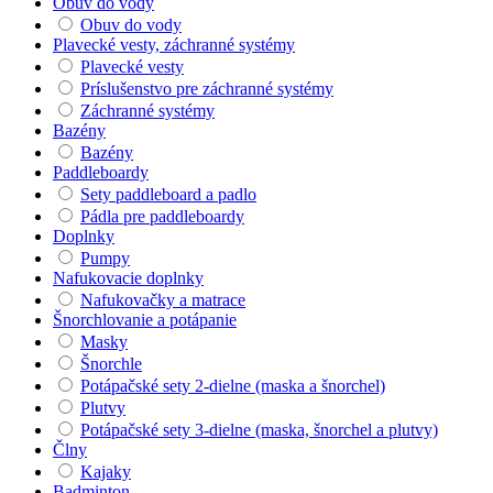
Obuv do vody
Obuv do vody
Plavecké vesty, záchranné systémy
Plavecké vesty
Príslušenstvo pre záchranné systémy
Záchranné systémy
Bazény
Bazény
Paddleboardy
Sety paddleboard a padlo
Pádla pre paddleboardy
Doplnky
Pumpy
Nafukovacie doplnky
Nafukovačky a matrace
Šnorchlovanie a potápanie
Masky
Šnorchle
Potápačské sety 2-dielne (maska a šnorchel)
Plutvy
Potápačské sety 3-dielne (maska, šnorchel a plutvy)
Člny
Kajaky
Badminton