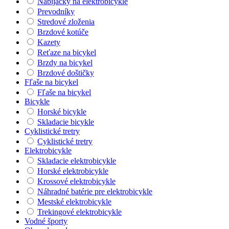
Nabíjačky na elektrobicykle
Prevodníky
Stredové zloženia
Brzdové kotúče
Kazety
Reťaze na bicykel
Brzdy na bicykel
Brzdové doštičky
Fľaše na bicykel
Fľaše na bicykel
Bicykle
Horské bicykle
Skladacie bicykle
Cyklistické tretry
Cyklistické tretry
Elektrobicykle
Skladacie elektrobicykle
Horské elektrobicykle
Krossové elektrobicykle
Náhradné batérie pre elektrobicykle
Mestské elektrobicykle
Trekingové elektrobicykle
Vodné športy