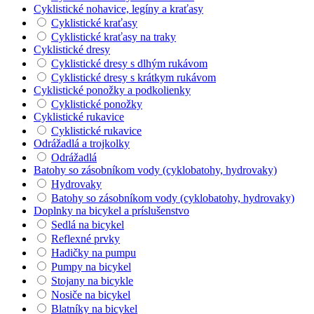
Cyklistické nohavice, legíny a kraťasy
Cyklistické kraťasy
Cyklistické kraťasy na traky
Cyklistické dresy
Cyklistické dresy s dlhým rukávom
Cyklistické dresy s krátkym rukávom
Cyklistické ponožky a podkolienky
Cyklistické ponožky
Cyklistické rukavice
Cyklistické rukavice
Odrážadlá a trojkolky
Odrážadlá
Batohy so zásobníkom vody (cyklobatohy, hydrovaky)
Hydrovaky
Batohy so zásobníkom vody (cyklobatohy, hydrovaky)
Doplnky na bicykel a príslušenstvo
Sedlá na bicykel
Reflexné prvky
Hadičky na pumpu
Pumpy na bicykel
Stojany na bicykle
Nosiče na bicykel
Blatníky na bicykel