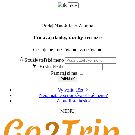
Pridaj článok
Je to Zdarma
Pridávaj články, zážitky, recenzie
Cestujeme, poznávame, vzdelávame
Používateľské meno
Heslo
Pamätaj si ma
Prihlásiť
Vytvoriť účet
Nepamätáte si používateľské meno?
Zabudli ste heslo?
MENU