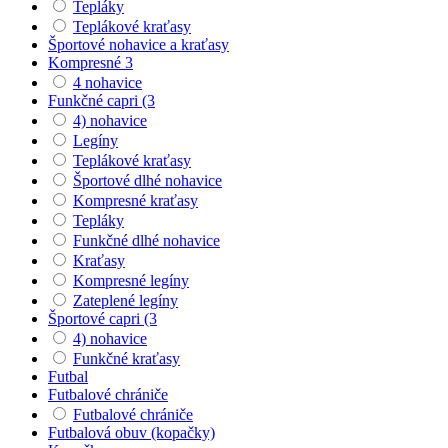
Tepláky
Teplákové kraťasy
Športové nohavice a kraťasy
Kompresné 3
4 nohavice
Funkčné capri (3
4) nohavice
Legíny
Teplákové kraťasy
Športové dlhé nohavice
Kompresné kraťasy
Tepláky
Funkčné dlhé nohavice
Kraťasy
Kompresné legíny
Zateplené legíny
Športové capri (3
4) nohavice
Funkčné kraťasy
Futbal
Futbalové chrániče
Futbalové chrániče
Futbalová obuv (kopačky)