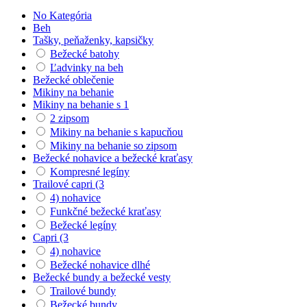
No Kategória
Beh
Tašky, peňaženky, kapsičky
Bežecké batohy
Ľadvinky na beh
Bežecké oblečenie
Mikiny na behanie
Mikiny na behanie s 1
2 zipsom
Mikiny na behanie s kapucňou
Mikiny na behanie so zipsom
Bežecké nohavice a bežecké kraťasy
Kompresné legíny
Trailové capri (3
4) nohavice
Funkčné bežecké kraťasy
Bežecké legíny
Capri (3
4) nohavice
Bežecké nohavice dlhé
Bežecké bundy a bežecké vesty
Trailové bundy
Bežecké bundy