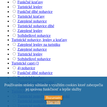
Funkčné kraťasy
Turistické legíny
Funkčné dlhé nohavice
Turistické kraťasy
Zateplené nohavice
Turistické nohavice dlhé
Zateplené legíny
Softshellové nohavice
Turistické nohavice, legíny a kraťasy
Zateplené legíny na turistiku
Zateplené nohavice
Turistické legíny
Softshellové nohavice
Turistické capri (3
4) nohavice
Funkčné dlhé nohavice
Turistické kraťasy
Turistické nohavice dlhé
Používaním stránky súhlasíte s využitím cookies ktoré zabezpečia
Funkčné kraťasy
jej správnu funkčnosť a lepšie služby
Turistické ponožky a podkolienky
Turistické ponožky stredne vysoké
Rozumiem
Turistické ponožky vysoké
Viac info
Turistické podkolienky