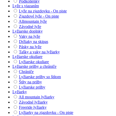
Podkolienky
Lyže s viazaním
Lyže na zjazdovku - On piste
Zjazdové lyže - On piste
Allmountain lyže
Závodné lyže
Lyžiarske doplnky
Vaky na lyže
Držiaky na skipas
Pásky na lyže
Tašky a vaky na lyžiarky
Lyžiarske okuliare
Lyžiarske okuliare
Lyžiarske prilby a chrániče
Chrániče
Lyžiarske prilby so štítom
Štíty na prilby
Lyžiarske prilby
Lyžiarky
All mountain lyžiarky
Závodné lyžiarky
Freeride lyžiarky
Lyžiarky na zjazdovku - On piste