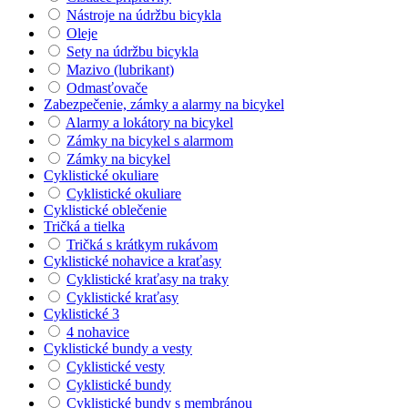
Nástroje na údržbu bicykla
Oleje
Sety na údržbu bicykla
Mazivo (lubrikant)
Odmasťovače
Zabezpečenie, zámky a alarmy na bicykel
Alarmy a lokátory na bicykel
Zámky na bicykel s alarmom
Zámky na bicykel
Cyklistické okuliare
Cyklistické okuliare
Cyklistické oblečenie
Tričká a tielka
Tričká s krátkym rukávom
Cyklistické nohavice a kraťasy
Cyklistické kraťasy na traky
Cyklistické kraťasy
Cyklistické 3
4 nohavice
Cyklistické bundy a vesty
Cyklistické vesty
Cyklistické bundy
Cyklistické bundy s membránou