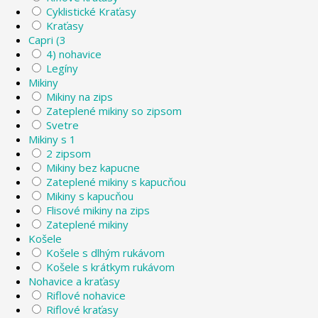
Cyklistické Kraťasy
Kraťasy
Capri (3
4) nohavice
Legíny
Mikiny
Mikiny na zips
Zateplené mikiny so zipsom
Svetre
Mikiny s 1
2 zipsom
Mikiny bez kapucne
Zateplené mikiny s kapucňou
Mikiny s kapucňou
Flisové mikiny na zips
Zateplené mikiny
Košele
Košele s dlhým rukávom
Košele s krátkym rukávom
Nohavice a kraťasy
Riflové nohavice
Riflové kraťasy