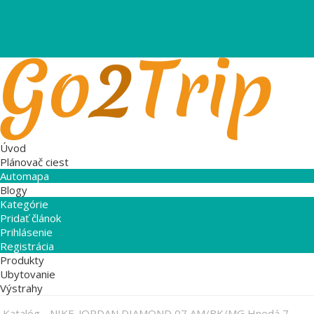
Úvod
Plánovač ciest
Automapa
Blogy
Kategórie
Pridať článok
Prihlásenie
Registrácia
Produkty
Ubytovanie
Výstrahy
Katalóg
-
NIKE-JORDAN DIAMOND 07 AM/BK/MG Hnedá 7