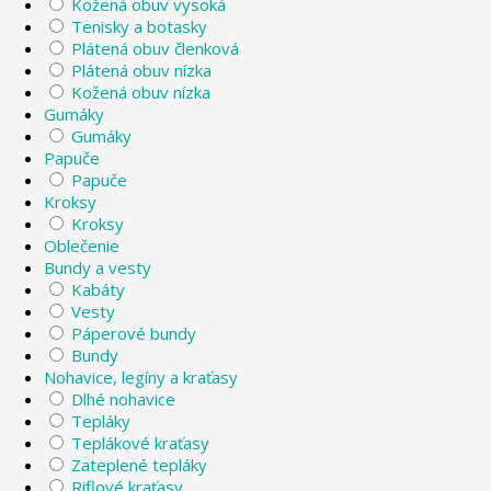
Kožená obuv vysoká
Tenisky a botasky
Plátená obuv členková
Plátená obuv nízka
Kožená obuv nízka
Gumáky
Gumáky
Papuče
Papuče
Kroksy
Kroksy
Oblečenie
Bundy a vesty
Kabáty
Vesty
Páperové bundy
Bundy
Nohavice, legíny a kraťasy
Dlhé nohavice
Tepláky
Teplákové kraťasy
Zateplené tepláky
Riflové kraťasy