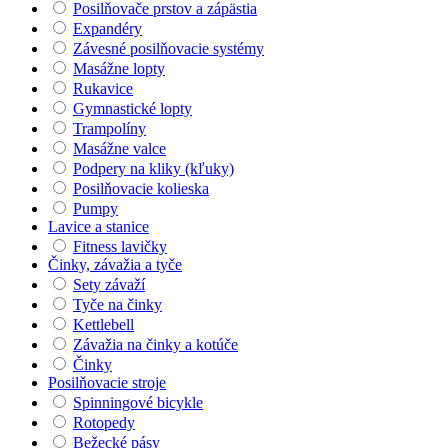
Posilňovače prstov a zápästia
Expandéry
Závesné posilňovacie systémy
Masážne lopty
Rukavice
Gymnastické lopty
Trampolíny
Masážne valce
Podpery na kliky (kľuky)
Posilňovacie kolieska
Pumpy
Lavice a stanice
Fitness lavičky
Činky, závažia a tyče
Sety závaží
Tyče na činky
Kettlebell
Závažia na činky a kotúče
Činky
Posilňovacie stroje
Spinningové bicykle
Rotopedy
Bežecké pásy