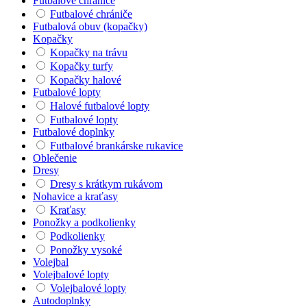
Futbalové chrániče
Futbalové chrániče
Futbalová obuv (kopačky)
Kopačky
Kopačky na trávu
Kopačky turfy
Kopačky halové
Futbalové lopty
Halové futbalové lopty
Futbalové lopty
Futbalové doplnky
Futbalové brankárske rukavice
Oblečenie
Dresy
Dresy s krátkym rukávom
Nohavice a kraťasy
Kraťasy
Ponožky a podkolienky
Podkolienky
Ponožky vysoké
Volejbal
Volejbalové lopty
Volejbalové lopty
Autodoplnky