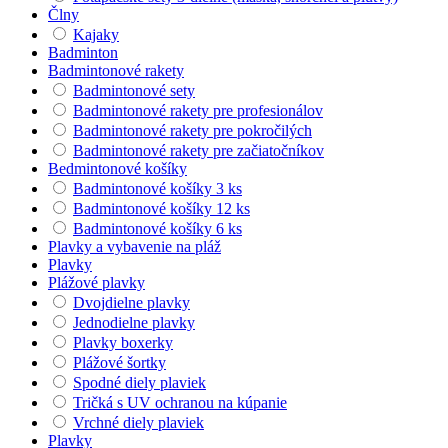
Člny
Kajaky
Badminton
Badmintonové rakety
Badmintonové sety
Badmintonové rakety pre profesionálov
Badmintonové rakety pre pokročilých
Badmintonové rakety pre začiatočníkov
Bedmintonové košíky
Badmintonové košíky 3 ks
Badmintonové košíky 12 ks
Badmintonové košíky 6 ks
Plavky a vybavenie na pláž
Plavky
Plážové plavky
Dvojdielne plavky
Jednodielne plavky
Plavky boxerky
Plážové šortky
Spodné diely plaviek
Tričká s UV ochranou na kúpanie
Vrchné diely plaviek
Plavky