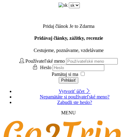
Pridaj článok
Je to Zdarma
Pridávaj články, zážitky, recenzie
Cestujeme, poznávame, vzdelávame
Používateľské meno
Heslo
Pamätaj si ma
Prihlásiť
Vytvoriť účet
Nepamätáte si používateľské meno?
Zabudli ste heslo?
MENU