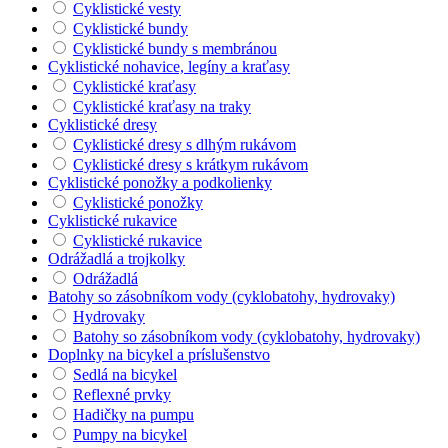
Cyklistické vesty
Cyklistické bundy
Cyklistické bundy s membránou
Cyklistické nohavice, legíny a kraťasy
Cyklistické kraťasy
Cyklistické kraťasy na traky
Cyklistické dresy
Cyklistické dresy s dlhým rukávom
Cyklistické dresy s krátkym rukávom
Cyklistické ponožky a podkolienky
Cyklistické ponožky
Cyklistické rukavice
Cyklistické rukavice
Odrážadlá a trojkolky
Odrážadlá
Batohy so zásobníkom vody (cyklobatohy, hydrovaky)
Hydrovaky
Batohy so zásobníkom vody (cyklobatohy, hydrovaky)
Doplnky na bicykel a príslušenstvo
Sedlá na bicykel
Reflexné prvky
Hadičky na pumpu
Pumpy na bicykel