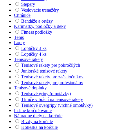
Stepery
Veslovacie trenažéry
Chrániče
Bandáže a ortézy
Karimatky, podložky a deky
Fitness podložky
Tenis
Lopty
Loptičky 3 ks
Loptičky 4 ks
Tenisové rakety
Tenisové rakety pre pokročilých
Juniorské tenisové rakety
Tenisové rakety pre začiatočníkov
Tenisové rakety pre profesionálov
Tenisové doplnky
Tenisové gripy (omotávky)
Tlmiče vibrácií na tenisové rakety
Tenisové overgripy (vrchné omotávky)
In-line korčuľovanie
Náhradné diely na korčule
Brzdy na korčule
Kolieska na korčule