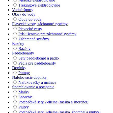
Mestské elektrobicykle
Trekingové elektrobicykle
Vodné športy
Obuv do vody
Obuv do vody
Plavecké vesty, záchranné systémy
Plavecké vesty
Príslušenstvo pre záchranné systémy
Záchranné systémy
Bazény
Bazény
Paddleboardy
Sety paddleboard a padlo
Pádla pre paddleboardy
Doplnky
Pumpy
Nafukovacie doplnky
Nafukovačky a matrace
Šnorchlovanie a potápanie
Masky
Šnorchle
Potápačské sety 2-dielne (maska a šnorchel)
Plutvy
Potápačské sety 3-dielne (maska, šnorchel a plutvy)