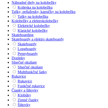
Náhradné diely na kolobežky
Kolieska na kolobežku
Tašky, peňaženky, kapsičky na kolobežku
Tašky na kolobežku
Kolobežky a elektrokolobežky
Elektrické kolobežky
Klasické kolobežky
Skateboarding
Skateboardy a elektro skateboardy
Skateboardy
Longboardy
Pennyboardy
Doplnky
Slnečné okuliare
Slnečné okuliare
Multifunkčné šatky
Rukavice
Rukavice
Funkčné rukavice
Čiapky a šiltovky
Klobúky
Zimné čiapky
Šiltovky