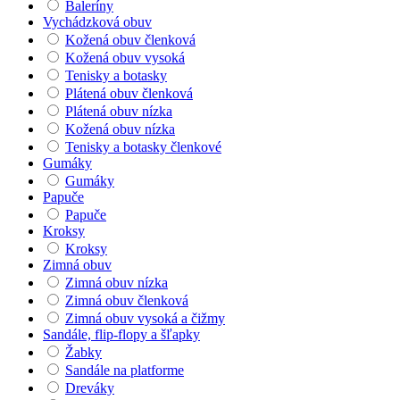
Baleríny
Vychádzková obuv
Kožená obuv členková
Kožená obuv vysoká
Tenisky a botasky
Plátená obuv členková
Plátená obuv nízka
Kožená obuv nízka
Tenisky a botasky členkové
Gumáky
Gumáky
Papuče
Papuče
Kroksy
Kroksy
Zimná obuv
Zimná obuv nízka
Zimná obuv členková
Zimná obuv vysoká a čižmy
Sandále, flip-flopy a šľapky
Žabky
Sandále na platforme
Dreváky