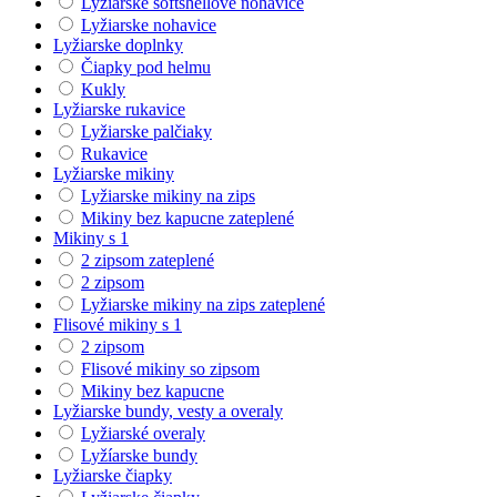
Lyžiarske softshellové nohavice
Lyžiarske nohavice
Lyžiarske doplnky
Čiapky pod helmu
Kukly
Lyžiarske rukavice
Lyžiarske palčiaky
Rukavice
Lyžiarske mikiny
Lyžiarske mikiny na zips
Mikiny bez kapucne zateplené
Mikiny s 1
2 zipsom zateplené
2 zipsom
Lyžiarske mikiny na zips zateplené
Flisové mikiny s 1
2 zipsom
Flisové mikiny so zipsom
Mikiny bez kapucne
Lyžiarske bundy, vesty a overaly
Lyžiarské overaly
Lyžíarske bundy
Lyžiarske čiapky