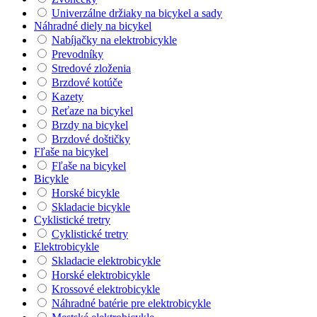
Univerzálne držiaky na bicykel a sady
Náhradné diely na bicykel
Nabíjačky na elektrobicykle
Prevodníky
Stredové zloženia
Brzdové kotúče
Kazety
Reťaze na bicykel
Brzdy na bicykel
Brzdové doštičky
Fľaše na bicykel
Fľaše na bicykel
Bicykle
Horské bicykle
Skladacie bicykle
Cyklistické tretry
Cyklistické tretry
Elektrobicykle
Skladacie elektrobicykle
Horské elektrobicykle
Krossové elektrobicykle
Náhradné batérie pre elektrobicykle