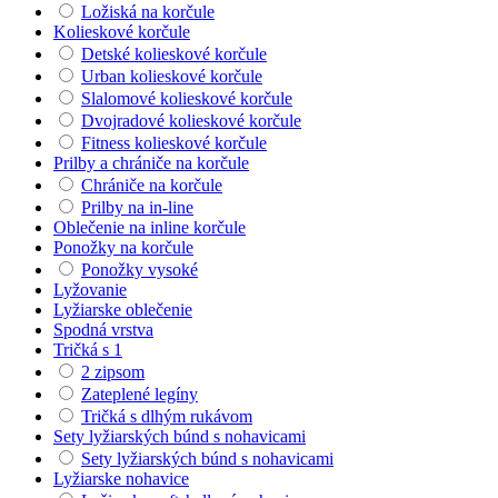
Ložiská na korčule
Kolieskové korčule
Detské kolieskové korčule
Urban kolieskové korčule
Slalomové kolieskové korčule
Dvojradové kolieskové korčule
Fitness kolieskové korčule
Prilby a chrániče na korčule
Chrániče na korčule
Prilby na in-line
Oblečenie na inline korčule
Ponožky na korčule
Ponožky vysoké
Lyžovanie
Lyžiarske oblečenie
Spodná vrstva
Tričká s 1
2 zipsom
Zateplené legíny
Tričká s dlhým rukávom
Sety lyžiarských búnd s nohavicami
Sety lyžiarských búnd s nohavicami
Lyžiarske nohavice