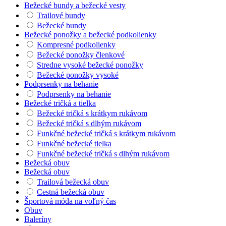
Bežecké bundy a bežecké vesty
Trailové bundy
Bežecké bundy
Bežecké ponožky a bežecké podkolienky
Kompresné podkolienky
Bežecké ponožky členkové
Stredne vysoké bežecké ponožky
Bežecké ponožky vysoké
Podprsenky na behanie
Podprsenky na behanie
Bežecké tričká a tielka
Bežecké tričká s krátkym rukávom
Bežecké tričká s dlhým rukávom
Funkčné bežecké tričká s krátkym rukávom
Funkčné bežecké tielka
Funkčné bežecké tričká s dlhým rukávom
Bežecká obuv
Bežecká obuv
Trailová bežecká obuv
Cestná bežecká obuv
Športová móda na voľný čas
Obuv
Baleríny