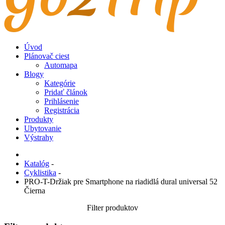
Úvod
Plánovač ciest
Automapa
Blogy
Kategórie
Pridať článok
Prihlásenie
Registrácia
Produkty
Ubytovanie
Výstrahy
Katalóg
-
Cyklistika
-
PRO-T-Držiak pre Smartphone na riadidlá dural universal 52
Čierna
Filter produktov