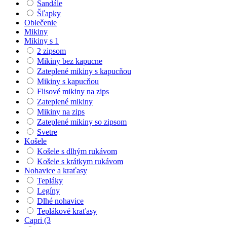
Sandále
Šľapky
Oblečenie
Mikiny
Mikiny s 1
2 zipsom
Mikiny bez kapucne
Zateplené mikiny s kapucňou
Mikiny s kapucňou
Flisové mikiny na zips
Zateplené mikiny
Mikiny na zips
Zateplené mikiny so zipsom
Svetre
Košele
Košele s dlhým rukávom
Košele s krátkym rukávom
Nohavice a kraťasy
Tepláky
Legíny
Dlhé nohavice
Teplákové kraťasy
Capri (3