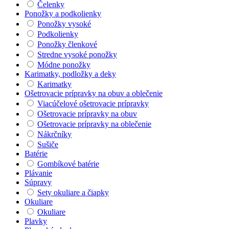
Čelenky
Ponožky a podkolienky
Ponožky vysoké
Podkolienky
Ponožky členkové
Stredne vysoké ponožky
Módne ponožky
Karimatky, podložky a deky
Karimatky
Ošetrovacie prípravky na obuv a oblečenie
Viacúčelové ošetrovacie prípravky
Ošetrovacie prípravky na obuv
Ošetrovacie prípravky na oblečenie
Nákrčníky
Sušiče
Batérie
Gombíkové batérie
Plávanie
Súpravy
Sety okuliare a čiapky
Okuliare
Okuliare
Plavky