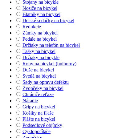
Stojany na bicykle
Nosiče na bicykel
Blatníky na bicykel
Detské sedačky na bicykel
Redukcie
Zámky na bicykel
Pedále na bicykel
Držiaky na telefón na bicykel
Tašky na bicykel
Držiaky na bicykle
Rohy na bicykel (bulhorny)
Duše na bicykel
Svetlá na bicykel
Sady na opravu defektu
Zvončeky na bicykel
Chrániče reťaze
Náradie
Gripy na bicykel
Košíky na fľaše
Plášte na bicykel
Podsedlové objímky
Cyklopočítače
Zvončeky