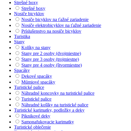
Strešné boxy
Strešné boxy
Nosiče bicyklov
Nosiče bicyklov na ťažné zariadenie
Nosiče elektrobicyklov na ťažné zariadenie
Príslušenstvo na nosiče bicyklov
Turistika
Stany
Kolíky na stany
Stany pre 2 osoby (dvojmiestne)
Stany pre 3 osoby (trojmiestne)
Stany pre 4 osoby (štvormiestne)
Spacáky
Dekové spacáky
Múmiové spacáky
Turistické palice
Náhradné koncovky na turistické palice
Turistické palice
Náhradné košíky na turistické palice
Turistické karimatky, podložky a deky
Piknikové deky
Samonafukovacie karimatky
Turistické oblečenie