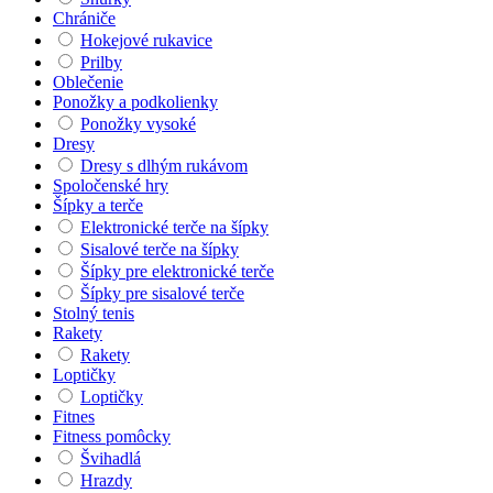
Chrániče
Hokejové rukavice
Prilby
Oblečenie
Ponožky a podkolienky
Ponožky vysoké
Dresy
Dresy s dlhým rukávom
Spoločenské hry
Šípky a terče
Elektronické terče na šípky
Sisalové terče na šípky
Šípky pre elektronické terče
Šípky pre sisalové terče
Stolný tenis
Rakety
Rakety
Loptičky
Loptičky
Fitnes
Fitness pomôcky
Švihadlá
Hrazdy