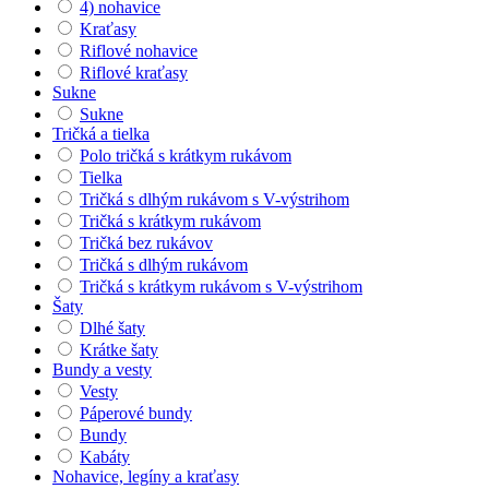
4) nohavice
Kraťasy
Riflové nohavice
Riflové kraťasy
Sukne
Sukne
Tričká a tielka
Polo tričká s krátkym rukávom
Tielka
Tričká s dlhým rukávom s V-výstrihom
Tričká s krátkym rukávom
Tričká bez rukávov
Tričká s dlhým rukávom
Tričká s krátkym rukávom s V-výstrihom
Šaty
Dlhé šaty
Krátke šaty
Bundy a vesty
Vesty
Páperové bundy
Bundy
Kabáty
Nohavice, legíny a kraťasy