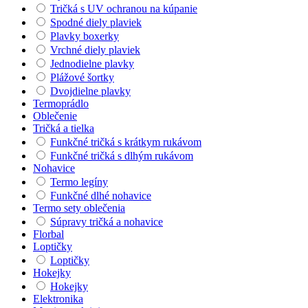
Tričká s UV ochranou na kúpanie
Spodné diely plaviek
Plavky boxerky
Vrchné diely plaviek
Jednodielne plavky
Plážové šortky
Dvojdielne plavky
Termoprádlo
Oblečenie
Tričká a tielka
Funkčné tričká s krátkym rukávom
Funkčné tričká s dlhým rukávom
Nohavice
Termo legíny
Funkčné dlhé nohavice
Termo sety oblečenia
Súpravy tričká a nohavice
Florbal
Loptičky
Loptičky
Hokejky
Hokejky
Elektronika