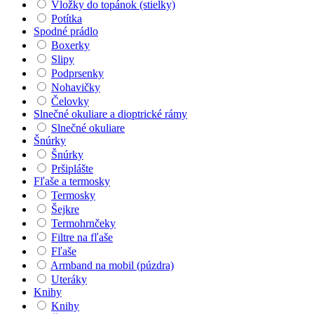
Vložky do topánok (stielky)
Potítka
Spodné prádlo
Boxerky
Slipy
Podprsenky
Nohavičky
Čelovky
Slnečné okuliare a dioptrické rámy
Slnečné okuliare
Šnúrky
Šnúrky
Pršiplášte
Fľaše a termosky
Termosky
Šejkre
Termohrnčeky
Filtre na fľaše
Fľaše
Armband na mobil (púzdra)
Uteráky
Knihy
Knihy