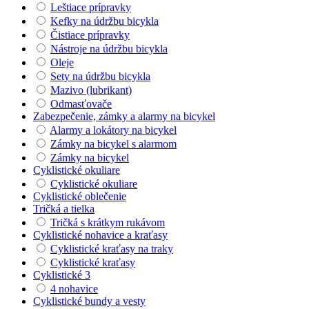
Leštiace prípravky
Kefky na údržbu bicykla
Čistiace prípravky
Nástroje na údržbu bicykla
Oleje
Sety na údržbu bicykla
Mazivo (lubrikant)
Odmasťovače
Zabezpečenie, zámky a alarmy na bicykel
Alarmy a lokátory na bicykel
Zámky na bicykel s alarmom
Zámky na bicykel
Cyklistické okuliare
Cyklistické okuliare
Cyklistické oblečenie
Tričká a tielka
Tričká s krátkym rukávom
Cyklistické nohavice a kraťasy
Cyklistické kraťasy na traky
Cyklistické kraťasy
Cyklistické 3
4 nohavice
Cyklistické bundy a vesty