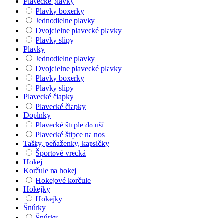
Plavecké plavky
Plavky boxerky
Jednodielne plavky
Dvojdielne plavecké plavky
Plavky slipy
Plavky
Jednodielne plavky
Dvojdielne plavecké plavky
Plavky boxerky
Plavky slipy
Plavecké čiapky
Plavecké čiapky
Doplnky
Plavecké štuple do uší
Plavecké štipce na nos
Tašky, peňaženky, kapsičky
Športové vrecká
Hokej
Korčule na hokej
Hokejové korčule
Hokejky
Hokejky
Šnúrky
Šnúrky