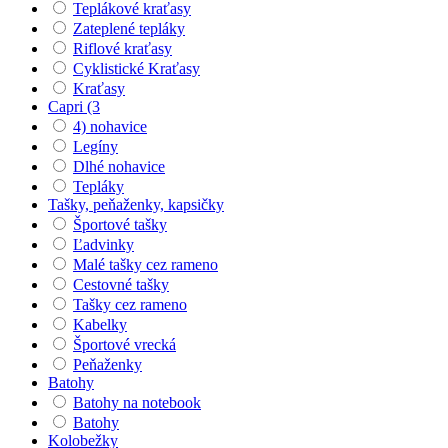
Teplákové kraťasy
Zateplené tepláky
Riflové kraťasy
Cyklistické Kraťasy
Kraťasy
Capri (3
4) nohavice
Legíny
Dlhé nohavice
Tepláky
Tašky, peňaženky, kapsičky
Športové tašky
Ľadvinky
Malé tašky cez rameno
Cestovné tašky
Tašky cez rameno
Kabelky
Športové vrecká
Peňaženky
Batohy
Batohy na notebook
Batohy
Kolobežky