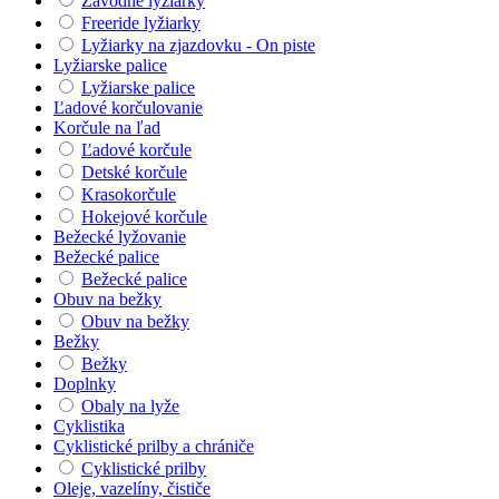
Závodné lyžiarky
Freeride lyžiarky
Lyžiarky na zjazdovku - On piste
Lyžiarske palice
Lyžiarske palice
Ľadové korčulovanie
Korčule na ľad
Ľadové korčule
Detské korčule
Krasokorčule
Hokejové korčule
Bežecké lyžovanie
Bežecké palice
Bežecké palice
Obuv na bežky
Obuv na bežky
Bežky
Bežky
Doplnky
Obaly na lyže
Cyklistika
Cyklistické prilby a chrániče
Cyklistické prilby
Oleje, vazelíny, čističe