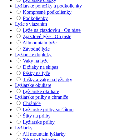
Lyžiarske čiapky
Lyžiarske ponožky a podkolienky
Kompresné podkolienky
Podkolienky
Lyže s viazaním
Lyže na zjazdovku - On piste
Zjazdové lyže - On piste
Allmountain lyže
Závodné lyže
Lyžiarske doplnky
Vaky na lyže
Držiaky na skipas
Pásky na lyže
Tašky a vaky na lyžiarky
Lyžiarske okuliare
Lyžiarske okuliare
Lyžiarske prilby a chrániče
Chrániče
Lyžiarske prilby so štítom
Štíty na prilby
Lyžiarske prilby
Lyžiarky
All mountain lyžiarky