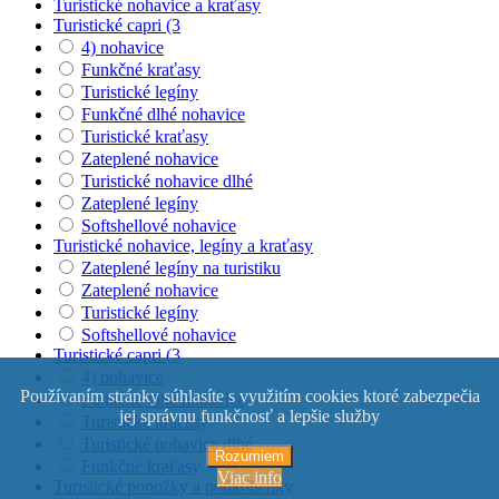
Turistické nohavice a kraťasy
Turistické capri (3
4) nohavice
Funkčné kraťasy
Turistické legíny
Funkčné dlhé nohavice
Turistické kraťasy
Zateplené nohavice
Turistické nohavice dlhé
Zateplené legíny
Softshellové nohavice
Turistické nohavice, legíny a kraťasy
Zateplené legíny na turistiku
Zateplené nohavice
Turistické legíny
Softshellové nohavice
Turistické capri (3
4) nohavice
Používaním stránky súhlasíte s využitím cookies ktoré zabezpečia
Funkčné dlhé nohavice
jej správnu funkčnosť a lepšie služby
Turistické kraťasy
Turistické nohavice dlhé
Rozumiem
Funkčné kraťasy
Viac info
Turistické ponožky a podkolienky