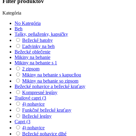
Filter produktov
Kategória
No Kategória
Beh
Tašky, peňaženky, kapsičky
Bežecké batohy
Ľadvinky na beh
Bežecké oblečenie
Mikiny na behanie
Mikiny na behanie s 1
2 zipsom
Mikiny na behanie s kapucňou
Mikiny na behanie so zipsom
Bežecké nohavice a bežecké kraťasy
Kompresné legíny
Trailové capri (3
4) nohavice
Funkčné bežecké kraťasy
Bežecké legíny
Capri (3
4) nohavice
Bežecké nohavice dlhé