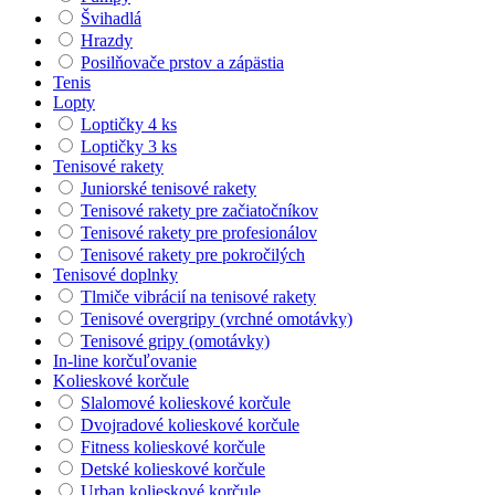
Švihadlá
Hrazdy
Posilňovače prstov a zápästia
Tenis
Lopty
Loptičky 4 ks
Loptičky 3 ks
Tenisové rakety
Juniorské tenisové rakety
Tenisové rakety pre začiatočníkov
Tenisové rakety pre profesionálov
Tenisové rakety pre pokročilých
Tenisové doplnky
Tlmiče vibrácií na tenisové rakety
Tenisové overgripy (vrchné omotávky)
Tenisové gripy (omotávky)
In-line korčuľovanie
Kolieskové korčule
Slalomové kolieskové korčule
Dvojradové kolieskové korčule
Fitness kolieskové korčule
Detské kolieskové korčule
Urban kolieskové korčule