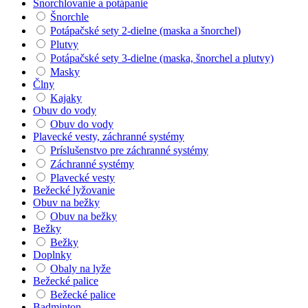
Šnorchlovanie a potápanie
Šnorchle
Potápačské sety 2-dielne (maska a šnorchel)
Plutvy
Potápačské sety 3-dielne (maska, šnorchel a plutvy)
Masky
Člny
Kajaky
Obuv do vody
Obuv do vody
Plavecké vesty, záchranné systémy
Príslušenstvo pre záchranné systémy
Záchranné systémy
Plavecké vesty
Bežecké lyžovanie
Obuv na bežky
Obuv na bežky
Bežky
Bežky
Doplnky
Obaly na lyže
Bežecké palice
Bežecké palice
Badminton