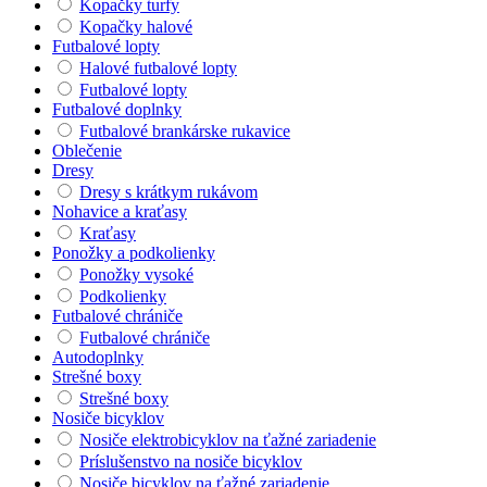
Kopačky turfy
Kopačky halové
Futbalové lopty
Halové futbalové lopty
Futbalové lopty
Futbalové doplnky
Futbalové brankárske rukavice
Oblečenie
Dresy
Dresy s krátkym rukávom
Nohavice a kraťasy
Kraťasy
Ponožky a podkolienky
Ponožky vysoké
Podkolienky
Futbalové chrániče
Futbalové chrániče
Autodoplnky
Strešné boxy
Strešné boxy
Nosiče bicyklov
Nosiče elektrobicyklov na ťažné zariadenie
Príslušenstvo na nosiče bicyklov
Nosiče bicyklov na ťažné zariadenie