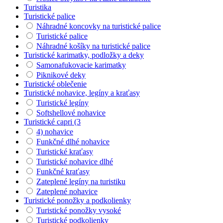
Turistika
Turistické palice
Náhradné koncovky na turistické palice
Turistické palice
Náhradné košíky na turistické palice
Turistické karimatky, podložky a deky
Samonafukovacie karimatky
Piknikové deky
Turistické oblečenie
Turistické nohavice, legíny a kraťasy
Turistické legíny
Softshellové nohavice
Turistické capri (3
4) nohavice
Funkčné dlhé nohavice
Turistické kraťasy
Turistické nohavice dlhé
Funkčné kraťasy
Zateplené legíny na turistiku
Zateplené nohavice
Turistické ponožky a podkolienky
Turistické ponožky vysoké
Turistické podkolienky