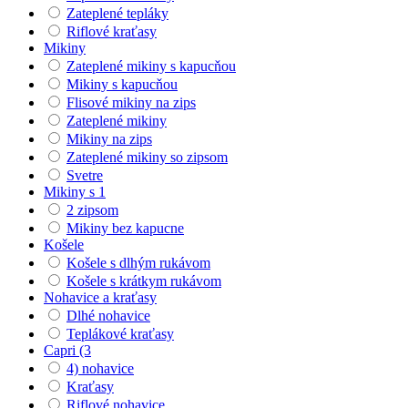
Zateplené tepláky
Riflové kraťasy
Mikiny
Zateplené mikiny s kapucňou
Mikiny s kapucňou
Flisové mikiny na zips
Zateplené mikiny
Mikiny na zips
Zateplené mikiny so zipsom
Svetre
Mikiny s 1
2 zipsom
Mikiny bez kapucne
Košele
Košele s dlhým rukávom
Košele s krátkym rukávom
Nohavice a kraťasy
Dlhé nohavice
Teplákové kraťasy
Capri (3
4) nohavice
Kraťasy
Riflové nohavice