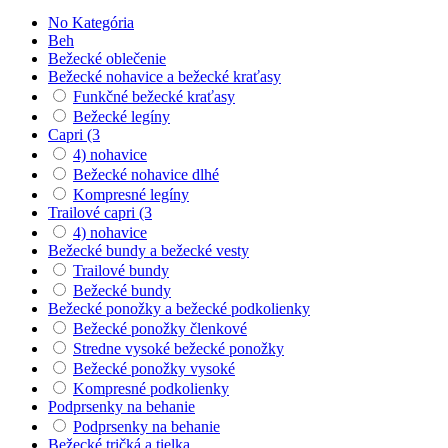
No Kategória
Beh
Bežecké oblečenie
Bežecké nohavice a bežecké kraťasy
Funkčné bežecké kraťasy
Bežecké legíny
Capri (3
4) nohavice
Bežecké nohavice dlhé
Kompresné legíny
Trailové capri (3
4) nohavice
Bežecké bundy a bežecké vesty
Trailové bundy
Bežecké bundy
Bežecké ponožky a bežecké podkolienky
Bežecké ponožky členkové
Stredne vysoké bežecké ponožky
Bežecké ponožky vysoké
Kompresné podkolienky
Podprsenky na behanie
Podprsenky na behanie
Bežecké tričká a tielka