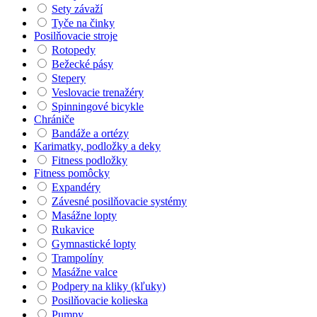
Sety závaží
Tyče na činky
Posilňovacie stroje
Rotopedy
Bežecké pásy
Stepery
Veslovacie trenažéry
Spinningové bicykle
Chrániče
Bandáže a ortézy
Karimatky, podložky a deky
Fitness podložky
Fitness pomôcky
Expandéry
Závesné posilňovacie systémy
Masážne lopty
Rukavice
Gymnastické lopty
Trampolíny
Masážne valce
Podpery na kliky (kľuky)
Posilňovacie kolieska
Pumpy