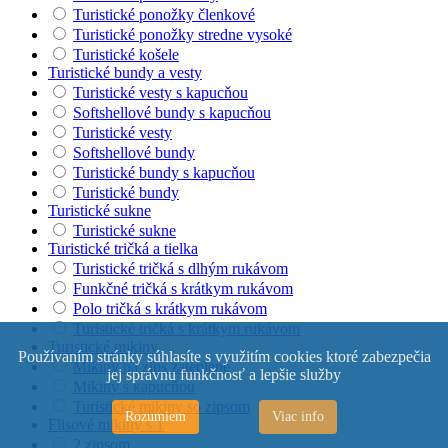
Turistické ponožky členkové
Turistické ponožky stredne vysoké
Turistické košele
Turistické bundy a vesty
Turistické vesty s kapucňou
Softshellové bundy s kapucňou
Turistické vesty
Softshellové bundy
Turistické bundy s kapucňou
Turistické bundy
Turistické sukne
Turistické sukne
Turistické tričká a tielka
Turistické tričká s dlhým rukávom
Funkčné tričká s krátkym rukávom
Polo tričká s krátkym rukávom
Turistické tričká s krátkym rukávom
Turistické mikiny
Používaním stránky súhlasíte s využitím cookies ktoré zabezpečia
Mikiny na zips zateplené
jej správnu funkčnosť a lepšie služby
Mikiny s kapucňou
Turistické mikiny so zipsom
Rozumiem
Viac info
Flisové mikiny s 1
2 zipsom