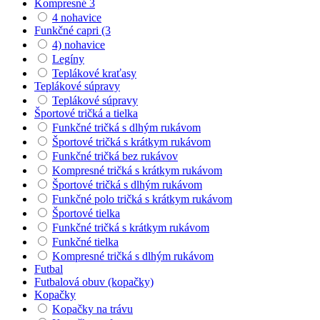
Kompresné 3
4 nohavice
Funkčné capri (3
4) nohavice
Legíny
Teplákové kraťasy
Teplákové súpravy
Teplákové súpravy
Športové tričká a tielka
Funkčné tričká s dlhým rukávom
Športové tričká s krátkym rukávom
Funkčné tričká bez rukávov
Kompresné tričká s krátkym rukávom
Športové tričká s dlhým rukávom
Funkčné polo tričká s krátkym rukávom
Športové tielka
Funkčné tričká s krátkym rukávom
Funkčné tielka
Kompresné tričká s dlhým rukávom
Futbal
Futbalová obuv (kopačky)
Kopačky
Kopačky na trávu