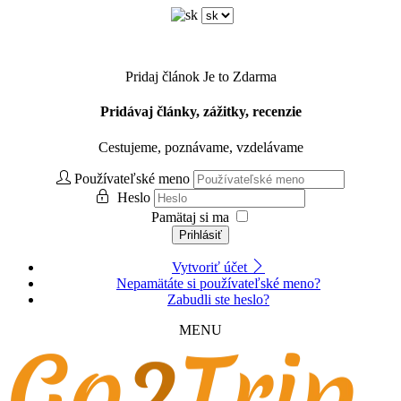
Pridaj článok
Je to Zdarma
Pridávaj články, zážitky, recenzie
Cestujeme, poznávame, vzdelávame
Používateľské meno
Heslo
Pamätaj si ma
Prihlásiť
Vytvoriť účet
Nepamätáte si používateľské meno?
Zabudli ste heslo?
MENU