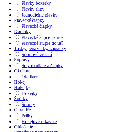
Plavky boxerky
Plavky slipy
Jednodielne plavky
Plavecké čiapky
Plavecké čiapky
Doplnky
Plavecké štipce na nos
Plavecké štuple do uší
Tašky, peňaženky, kapsičky
Športové vrecká
Súpravy
Sety okuliare a čiapky
Okuliare
Okuliare
Hokej
Hokejky
Hokejky
Šnúrky
Šnúrky
Chrániče
Prilby
Hokejové rukavice
Oblečenie