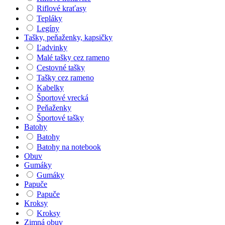
Riflové kraťasy
Tepláky
Legíny
Tašky, peňaženky, kapsičky
Ľadvinky
Malé tašky cez rameno
Cestovné tašky
Tašky cez rameno
Kabelky
Športové vrecká
Peňaženky
Športové tašky
Batohy
Batohy
Batohy na notebook
Obuv
Gumáky
Gumáky
Papuče
Papuče
Kroksy
Kroksy
Zimná obuv