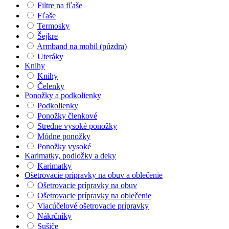
Filtre na fľaše
Fľaše
Termosky
Šejkre
Armband na mobil (púzdra)
Uteráky
Knihy
Knihy
Čelenky
Ponožky a podkolienky
Podkolienky
Ponožky členkové
Stredne vysoké ponožky
Módne ponožky
Ponožky vysoké
Karimatky, podložky a deky
Karimatky
Ošetrovacie prípravky na obuv a oblečenie
Ošetrovacie prípravky na obuv
Ošetrovacie prípravky na oblečenie
Viacúčelové ošetrovacie prípravky
Nákrčníky
Sušiče