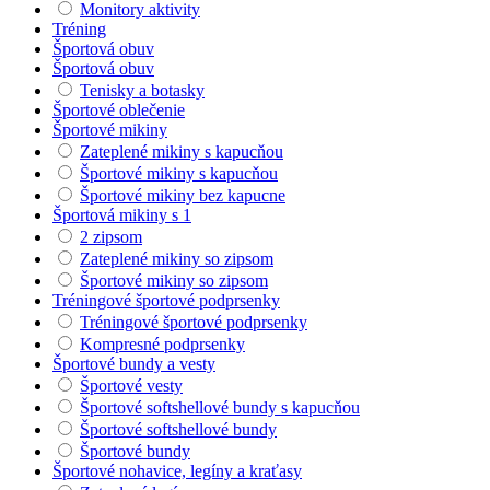
Monitory aktivity
Tréning
Športová obuv
Športová obuv
Tenisky a botasky
Športové oblečenie
Športové mikiny
Zateplené mikiny s kapucňou
Športové mikiny s kapucňou
Športové mikiny bez kapucne
Športová mikiny s 1
2 zipsom
Zateplené mikiny so zipsom
Športové mikiny so zipsom
Tréningové športové podprsenky
Tréningové športové podprsenky
Kompresné podprsenky
Športové bundy a vesty
Športové vesty
Športové softshellové bundy s kapucňou
Športové softshellové bundy
Športové bundy
Športové nohavice, legíny a kraťasy