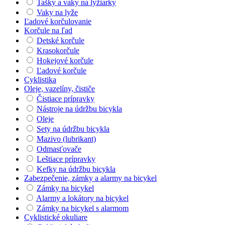
Tašky a vaky na lyžiarky
Vaky na lyže
Ľadové korčulovanie
Korčule na ľad
Detské korčule
Krasokorčule
Hokejové korčule
Ľadové korčule
Cyklistika
Oleje, vazelíny, čističe
Čistiace prípravky
Nástroje na údržbu bicykla
Oleje
Sety na údržbu bicykla
Mazivo (lubrikant)
Odmasťovače
Leštiace prípravky
Kefky na údržbu bicykla
Zabezpečenie, zámky a alarmy na bicykel
Zámky na bicykel
Alarmy a lokátory na bicykel
Zámky na bicykel s alarmom
Cyklistické okuliare