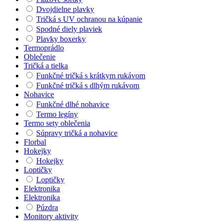
Dvojdielne plavky
Tričká s UV ochranou na kúpanie
Spodné diely plaviek
Plavky boxerky
Termoprádlo
Oblečenie
Tričká a tielka
Funkčné tričká s krátkym rukávom
Funkčné tričká s dlhým rukávom
Nohavice
Funkčné dlhé nohavice
Termo legíny
Termo sety oblečenia
Súpravy tričká a nohavice
Florbal
Hokejky
Hokejky
Loptičky
Loptičky
Elektronika
Elektronika
Púzdra
Monitory aktivity