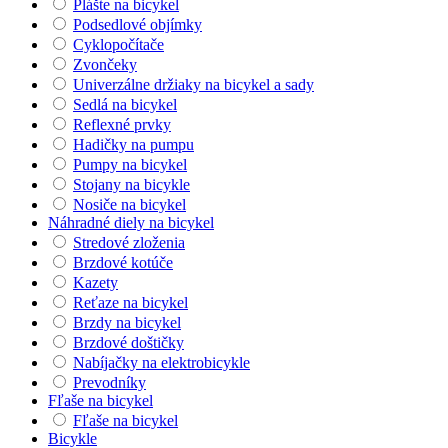
Plášte na bicykel
Podsedlové objímky
Cyklopočítače
Zvončeky
Univerzálne držiaky na bicykel a sady
Sedlá na bicykel
Reflexné prvky
Hadičky na pumpu
Pumpy na bicykel
Stojany na bicykle
Nosiče na bicykel
Náhradné diely na bicykel
Stredové zloženia
Brzdové kotúče
Kazety
Reťaze na bicykel
Brzdy na bicykel
Brzdové doštičky
Nabíjačky na elektrobicykle
Prevodníky
Fľaše na bicykel
Fľaše na bicykel
Bicykle