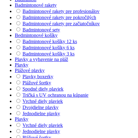
Badmintonové rakety
Badmintonové rakety pre profesionálov
Badmintonové rakety pre pokročilých
Badmintonové rakety pre začiatočníkov
Badmintonové sety
Bedmintonové košíky
Badmintonové košíky 12 ks
Badmintonové košíky 6 ks
Badmintonové košíky 3 ks
Plavky a vybavenie na pláž
Plavky
Plážové plavky
Plavky boxerky
Plážové šortky
Spodné diely plaviek
Tričká s UV ochranou na kúpanie
Vrchné diely plaviek
Dvojdielne plavky
Jednodielne plavky
Plavky
Vrchné diely plaviek
Jednodielne plavky
Plážové šortky