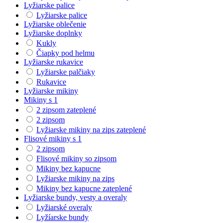
Lyžiarske palice
Lyžiarske palice
Lyžiarske oblečenie
Lyžiarske doplnky
Kukly
Čiapky pod helmu
Lyžiarske rukavice
Lyžiarske palčiaky
Rukavice
Lyžiarske mikiny
Mikiny s 1
2 zipsom zateplené
2 zipsom
Lyžiarske mikiny na zips zateplené
Flisové mikiny s 1
2 zipsom
Flisové mikiny so zipsom
Mikiny bez kapucne
Lyžiarske mikiny na zips
Mikiny bez kapucne zateplené
Lyžiarske bundy, vesty a overaly
Lyžiarské overaly
Lyžíarske bundy