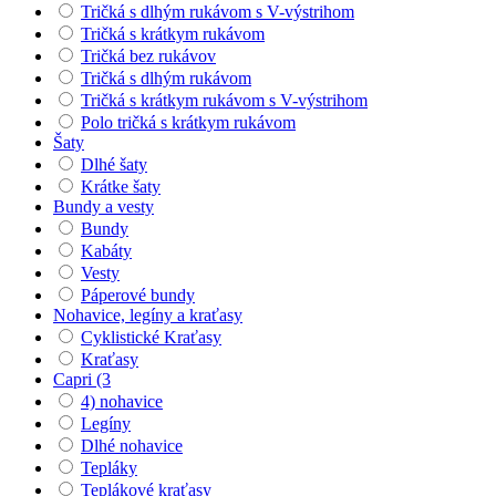
Tričká s dlhým rukávom s V-výstrihom
Tričká s krátkym rukávom
Tričká bez rukávov
Tričká s dlhým rukávom
Tričká s krátkym rukávom s V-výstrihom
Polo tričká s krátkym rukávom
Šaty
Dlhé šaty
Krátke šaty
Bundy a vesty
Bundy
Kabáty
Vesty
Páperové bundy
Nohavice, legíny a kraťasy
Cyklistické Kraťasy
Kraťasy
Capri (3
4) nohavice
Legíny
Dlhé nohavice
Tepláky
Teplákové kraťasy