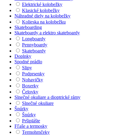
Elektrické kolobežky
Klasické kolobežky
Náhradné diely na kolobežky
Kolieska na kolobežku
Skateboarding
Skateboardy a elektro skateboardy
Longboardy
Pennyboardy
Skateboardy
Doplnky
Spodné prádlo
Slipy
Podprsenky
Nohavičky
Boxerky
Čelovky
Slnečné okuliare a dioptrické rámy
Slnečné okuliare
Šnúrky
Šnúrky
Pršiplášte
Fľaše a termosky
Termohrnčeky