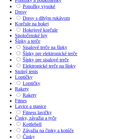
Ponožky a podkolienky
Ponožky vysoké
Dresy
Dresy s dlhým rukávom
Korčule na hokej
Hokejové korčule
Spoločenské hry
Šípky a terče
Sisalové terče na šípky
Šípky pre elektronické terče
Šípky pre sisalové terče
Elektronické terče na šípky
Stolný tenis
Loptičky
Loptičky
Rakety
Rakety
Fitnes
Lavice a stanice
Fitness lavičky
Činky, závažia a tyče
Kettlebell
Závažia na činky a kotúče
Činky