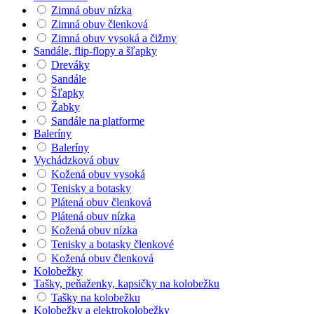
Zimná obuv nízka
Zimná obuv členková
Zimná obuv vysoká a čižmy
Sandále, flip-flopy a šľapky
Dreváky
Sandále
Šľapky
Žabky
Sandále na platforme
Baleríny
Baleríny
Vychádzková obuv
Kožená obuv vysoká
Tenisky a botasky
Plátená obuv členková
Plátená obuv nízka
Kožená obuv nízka
Tenisky a botasky členkové
Kožená obuv členková
Kolobežky
Tašky, peňaženky, kapsičky na kolobežku
Tašky na kolobežku
Kolobežky a elektrokolobežky