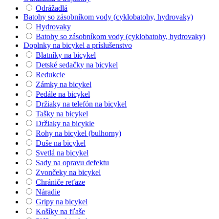
Odrážadlá
Batohy so zásobníkom vody (cyklobatohy, hydrovaky)
Hydrovaky
Batohy so zásobníkom vody (cyklobatohy, hydrovaky)
Doplnky na bicykel a príslušenstvo
Blatníky na bicykel
Detské sedačky na bicykel
Redukcie
Zámky na bicykel
Pedále na bicykel
Držiaky na telefón na bicykel
Tašky na bicykel
Držiaky na bicykle
Rohy na bicykel (bulhorny)
Duše na bicykel
Svetlá na bicykel
Sady na opravu defektu
Zvončeky na bicykel
Chrániče reťaze
Náradie
Gripy na bicykel
Košíky na fľaše