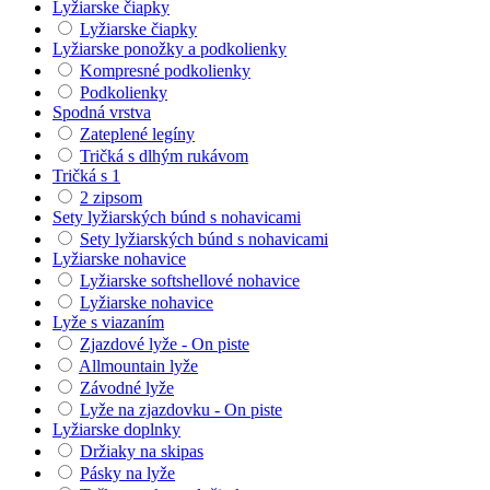
Lyžiarske čiapky
Lyžiarske čiapky
Lyžiarske ponožky a podkolienky
Kompresné podkolienky
Podkolienky
Spodná vrstva
Zateplené legíny
Tričká s dlhým rukávom
Tričká s 1
2 zipsom
Sety lyžiarských búnd s nohavicami
Sety lyžiarských búnd s nohavicami
Lyžiarske nohavice
Lyžiarske softshellové nohavice
Lyžiarske nohavice
Lyže s viazaním
Zjazdové lyže - On piste
Allmountain lyže
Závodné lyže
Lyže na zjazdovku - On piste
Lyžiarske doplnky
Držiaky na skipas
Pásky na lyže