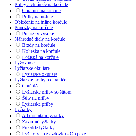
Prilby a chrániče na korčule
Chrániče na korčule
Prilby na in-line
Oblečenie na inline korčule
Ponožky na korčule
Ponožky vysoké
Náhradné diely na korčule
Brzdy na korčule
Kolieska na korčule
Ložiská na korčule
Lyžovanie
Lyžiarske okuliare
Lyžiarske okuliare
Lyžiarske prilby a chrániče
Chrániče
Lyžiarske prilby so štítom
Štíty na prilby
Lyžiarske prilby
Lyžiarky
All mountain lyžiarky
Závodné lyžiarky
Freeride lyžiarky
Lyžiarky na zjazdovku - On piste