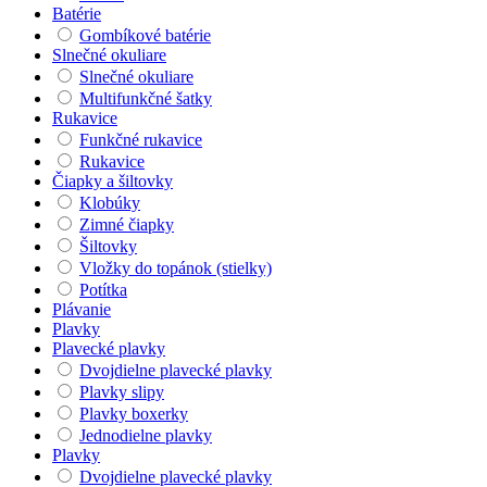
Batérie
Gombíkové batérie
Slnečné okuliare
Slnečné okuliare
Multifunkčné šatky
Rukavice
Funkčné rukavice
Rukavice
Čiapky a šiltovky
Klobúky
Zimné čiapky
Šiltovky
Vložky do topánok (stielky)
Potítka
Plávanie
Plavky
Plavecké plavky
Dvojdielne plavecké plavky
Plavky slipy
Plavky boxerky
Jednodielne plavky
Plavky
Dvojdielne plavecké plavky