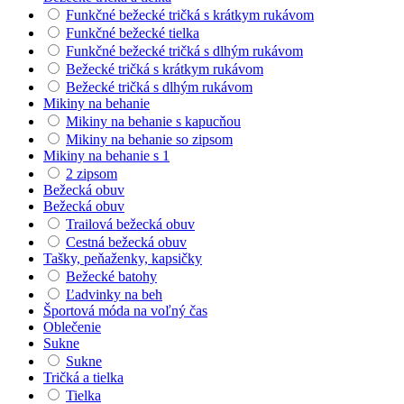
Funkčné bežecké tričká s krátkym rukávom
Funkčné bežecké tielka
Funkčné bežecké tričká s dlhým rukávom
Bežecké tričká s krátkym rukávom
Bežecké tričká s dlhým rukávom
Mikiny na behanie
Mikiny na behanie s kapucňou
Mikiny na behanie so zipsom
Mikiny na behanie s 1
2 zipsom
Bežecká obuv
Bežecká obuv
Trailová bežecká obuv
Cestná bežecká obuv
Tašky, peňaženky, kapsičky
Bežecké batohy
Ľadvinky na beh
Športová móda na voľný čas
Oblečenie
Sukne
Sukne
Tričká a tielka
Tielka