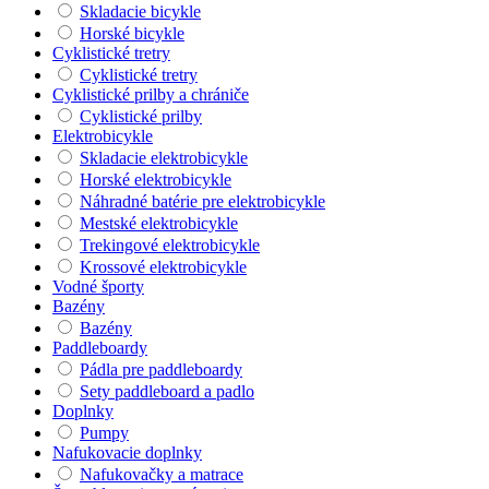
Skladacie bicykle
Horské bicykle
Cyklistické tretry
Cyklistické tretry
Cyklistické prilby a chrániče
Cyklistické prilby
Elektrobicykle
Skladacie elektrobicykle
Horské elektrobicykle
Náhradné batérie pre elektrobicykle
Mestské elektrobicykle
Trekingové elektrobicykle
Krossové elektrobicykle
Vodné športy
Bazény
Bazény
Paddleboardy
Pádla pre paddleboardy
Sety paddleboard a padlo
Doplnky
Pumpy
Nafukovacie doplnky
Nafukovačky a matrace