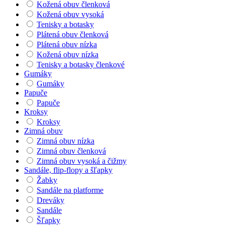
Kožená obuv členková
Kožená obuv vysoká
Tenisky a botasky
Plátená obuv členková
Plátená obuv nízka
Kožená obuv nízka
Tenisky a botasky členkové
Gumáky
Gumáky
Papuče
Papuče
Kroksy
Kroksy
Zimná obuv
Zimná obuv nízka
Zimná obuv členková
Zimná obuv vysoká a čižmy
Sandále, flip-flopy a šľapky
Žabky
Sandále na platforme
Dreváky
Sandále
Šľapky