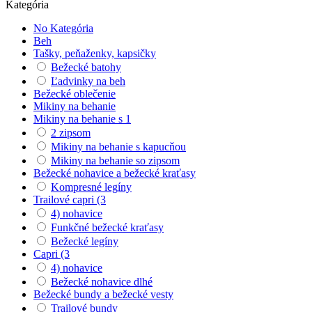
Kategória
No Kategória
Beh
Tašky, peňaženky, kapsičky
Bežecké batohy
Ľadvinky na beh
Bežecké oblečenie
Mikiny na behanie
Mikiny na behanie s 1
2 zipsom
Mikiny na behanie s kapucňou
Mikiny na behanie so zipsom
Bežecké nohavice a bežecké kraťasy
Kompresné legíny
Trailové capri (3
4) nohavice
Funkčné bežecké kraťasy
Bežecké legíny
Capri (3
4) nohavice
Bežecké nohavice dlhé
Bežecké bundy a bežecké vesty
Trailové bundy