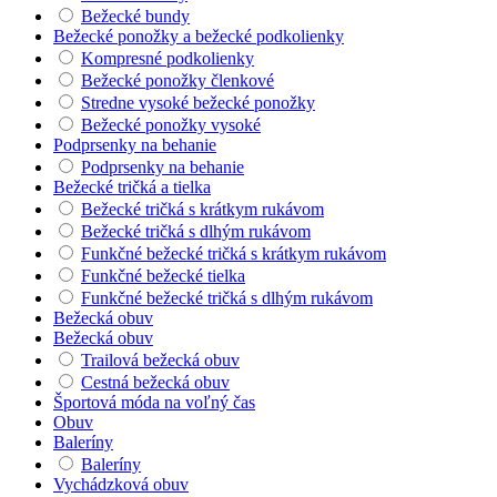
Bežecké bundy
Bežecké ponožky a bežecké podkolienky
Kompresné podkolienky
Bežecké ponožky členkové
Stredne vysoké bežecké ponožky
Bežecké ponožky vysoké
Podprsenky na behanie
Podprsenky na behanie
Bežecké tričká a tielka
Bežecké tričká s krátkym rukávom
Bežecké tričká s dlhým rukávom
Funkčné bežecké tričká s krátkym rukávom
Funkčné bežecké tielka
Funkčné bežecké tričká s dlhým rukávom
Bežecká obuv
Bežecká obuv
Trailová bežecká obuv
Cestná bežecká obuv
Športová móda na voľný čas
Obuv
Baleríny
Baleríny
Vychádzková obuv