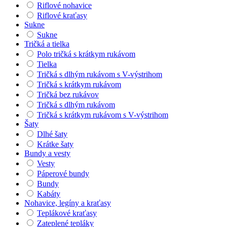
Riflové nohavice
Riflové kraťasy
Sukne
Sukne
Tričká a tielka
Polo tričká s krátkym rukávom
Tielka
Tričká s dlhým rukávom s V-výstrihom
Tričká s krátkym rukávom
Tričká bez rukávov
Tričká s dlhým rukávom
Tričká s krátkym rukávom s V-výstrihom
Šaty
Dlhé šaty
Krátke šaty
Bundy a vesty
Vesty
Páperové bundy
Bundy
Kabáty
Nohavice, legíny a kraťasy
Teplákové kraťasy
Zateplené tepláky