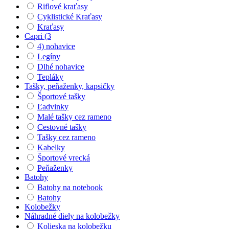
Riflové kraťasy
Cyklistické Kraťasy
Kraťasy
Capri (3
4) nohavice
Legíny
Dlhé nohavice
Tepláky
Tašky, peňaženky, kapsičky
Športové tašky
Ľadvinky
Malé tašky cez rameno
Cestovné tašky
Tašky cez rameno
Kabelky
Športové vrecká
Peňaženky
Batohy
Batohy na notebook
Batohy
Kolobežky
Náhradné diely na kolobežky
Kolieska na kolobežku