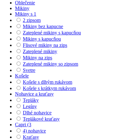
Oblečenie
Mikiny
Mikiny s 1
2 zipsom
Mikiny bez kapucne
Zateplené mikiny s kapucňou
Mikiny s kapucňou
Flisové mikiny na zips
Zateplené mikiny
Mikiny na zips
Zateplené mikiny so zipsom
Svetre
Košele
Košele s dlhým rukávom
Košele s krátkym rukávom
Nohavice a kraťasy
Tepláky
Legíny
Dlhé nohavice
Teplákové kraťasy
Capri (3
4) nohavice
Kraťasy