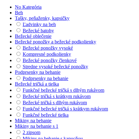
No Kategória
Beh
Tašky, peňaženky, kapsičky
Ľadvinky na beh
Bežecké batohy
Bežecké oblečenie
Bežecké ponožky a bežecké podkolienky
Bežecké ponožky vysoké
Kompresné podkolienky
Bežecké ponožky členkové
Stredne vysoké bežecké ponožky
Podprsenky na behanie
Podprsenky na behanie
Bežecké tričká a tielka
Funkčné bežecké tričká s dlhým rukávom
Bežecké tričká s krátkym rukávom
Bežecké tričká s dlhým rukávom
Funkčné bežecké tričká s krátkym rukávom
Funkčné bežecké tielka
Mikiny na behanie
Mikiny na behanie s 1
2 zipsom
Mikiny na behanie s kapucňou