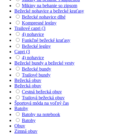
Mikiny na behanie so zipsom
Bežecké nohavice a bežecké kraťasy
Bežecké nohavice dlhé
Kompresné legíny
Trailové capri (3
4) nohavice
Funkčné bežecké kraťasy
Bežecké legíny
Capri (3
4) nohavice
Bežecké bundy a bežecké vesty
Bežecké bundy
Trailové bundy
Bežecká obuv
Bežecká obuv
Cestná bežecká obuv
Trailová bežecká obuv
Športová móda na voľný čas
Batohy
Batohy na notebook
Batohy
Obuv
Zimná obuv