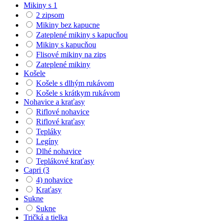
Mikiny s 1
2 zipsom
Mikiny bez kapucne
Zateplené mikiny s kapucňou
Mikiny s kapucňou
Flisové mikiny na zips
Zateplené mikiny
Košele
Košele s dlhým rukávom
Košele s krátkym rukávom
Nohavice a kraťasy
Riflové nohavice
Riflové kraťasy
Tepláky
Legíny
Dlhé nohavice
Teplákové kraťasy
Capri (3
4) nohavice
Kraťasy
Sukne
Sukne
Tričká a tielka