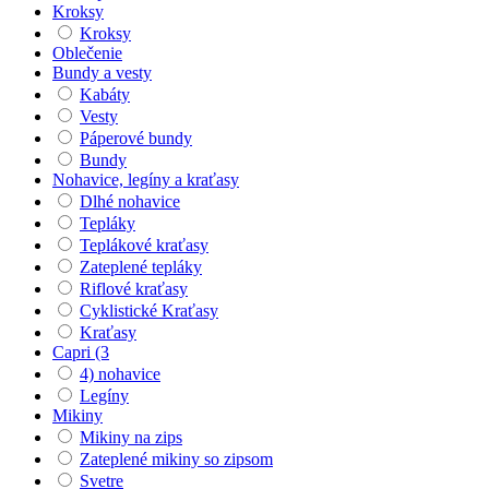
Kroksy
Kroksy
Oblečenie
Bundy a vesty
Kabáty
Vesty
Páperové bundy
Bundy
Nohavice, legíny a kraťasy
Dlhé nohavice
Tepláky
Teplákové kraťasy
Zateplené tepláky
Riflové kraťasy
Cyklistické Kraťasy
Kraťasy
Capri (3
4) nohavice
Legíny
Mikiny
Mikiny na zips
Zateplené mikiny so zipsom
Svetre