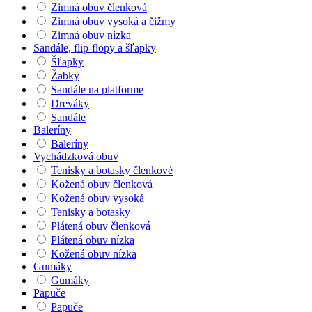
Zimná obuv členková
Zimná obuv vysoká a čižmy
Zimná obuv nízka
Sandále, flip-flopy a šľapky
Šľapky
Žabky
Sandále na platforme
Dreváky
Sandále
Baleríny
Baleríny
Vychádzková obuv
Tenisky a botasky členkové
Kožená obuv členková
Kožená obuv vysoká
Tenisky a botasky
Plátená obuv členková
Plátená obuv nízka
Kožená obuv nízka
Gumáky
Gumáky
Papuče
Papuče