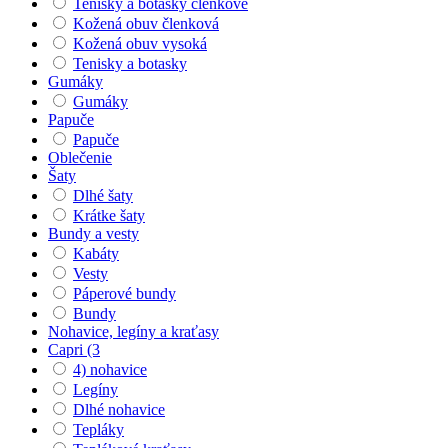
Tenisky a botasky členkové
Kožená obuv členková
Kožená obuv vysoká
Tenisky a botasky
Gumáky
Gumáky
Papuče
Papuče
Oblečenie
Šaty
Dlhé šaty
Krátke šaty
Bundy a vesty
Kabáty
Vesty
Páperové bundy
Bundy
Nohavice, legíny a kraťasy
Capri (3
4) nohavice
Legíny
Dlhé nohavice
Tepláky