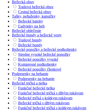
Bežecká obuv
Trailová bežecká obuv
Cestná bežecká obuv
Tašky, peňaženky, kapsičky
Bežecké batohy
Ľadvinky na beh
Bežecké oblečenie
Bežecké bundy a bežecké vesty
Trailové bundy
Bežecké bundy
Bežecké ponožky a bežecké podkolienky
Stredne vysoké bežecké ponožky
Bežecké ponožky vysoké
Kompresné podkolienky
Bežecké ponožky členkové
Podprsenky na behanie
Podprsenky na behanie
Bežecké tričká a tielka
Funkčné bežecké tielka
Funkčné bežecké tričká s dlhým rukávom
Bežecké tričká s krátkym rukávom
Bežecké tričká s dlhým rukávom
Funkčné bežecké tričká s krátkym rukávom