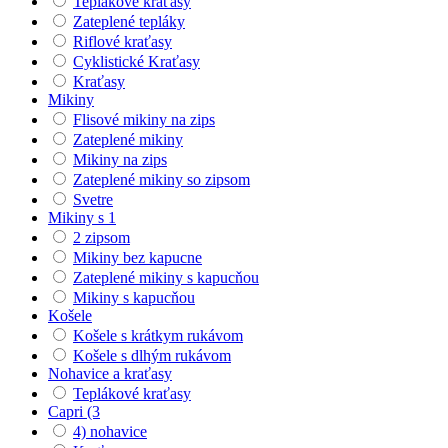
Teplákové kraťasy
Zateplené tepláky
Riflové kraťasy
Cyklistické Kraťasy
Kraťasy
Mikiny
Flisové mikiny na zips
Zateplené mikiny
Mikiny na zips
Zateplené mikiny so zipsom
Svetre
Mikiny s 1
2 zipsom
Mikiny bez kapucne
Zateplené mikiny s kapucňou
Mikiny s kapucňou
Košele
Košele s krátkym rukávom
Košele s dlhým rukávom
Nohavice a kraťasy
Teplákové kraťasy
Capri (3
4) nohavice