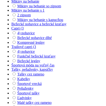
Mikiny na behanie
Mikiny na behanie so zipsom
Mikiny na behanie s 1
2 zipsom
Mikiny na behanie s kapucňou
Bežecké nohavice a bežecké kraťasy
Capri (3
4) nohavice
Bežecké nohavice dlhé
Kompresné legíny
Trailové capri (3
4) nohavice
Funkčné bežecké kraťasy
Bežecké legíny
Športová móda na voľný čas
Tašky, peňaženky, kapsičky
Tašky cez rameno
Kabelky
Športové vrecká
Peňaženky
Športové tašky
Ľadvinky
Malé tašky cez rameno