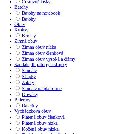
Cestovné tašky
Batohy
Batohy na notebook
Batohy
Obuv
Kroksy
Kroksy
Zimná obuv
Zimná obuv nízka
Zimná obuv členková
Zimná obuv vysoká a čižmy
Sandále, flip-flopy a šľapky
Sandále
Šľapky
Žabky
Sandále na platforme
Dreváky
Baleríny
Baleríny
Vychádzková obuv
Plátená obuv členková
Plátená obuv nízka
Kožená obuv nízka