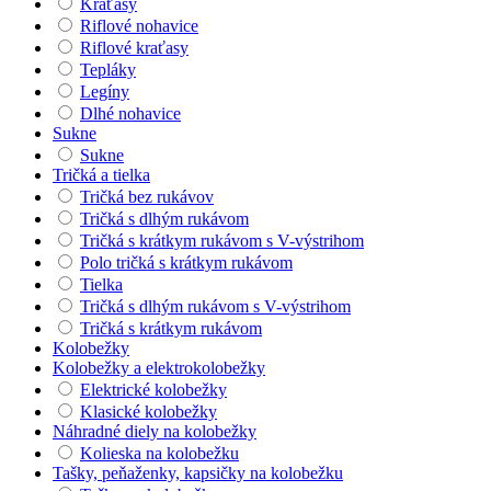
Kraťasy
Riflové nohavice
Riflové kraťasy
Tepláky
Legíny
Dlhé nohavice
Sukne
Sukne
Tričká a tielka
Tričká bez rukávov
Tričká s dlhým rukávom
Tričká s krátkym rukávom s V-výstrihom
Polo tričká s krátkym rukávom
Tielka
Tričká s dlhým rukávom s V-výstrihom
Tričká s krátkym rukávom
Kolobežky
Kolobežky a elektrokolobežky
Elektrické kolobežky
Klasické kolobežky
Náhradné diely na kolobežky
Kolieska na kolobežku
Tašky, peňaženky, kapsičky na kolobežku