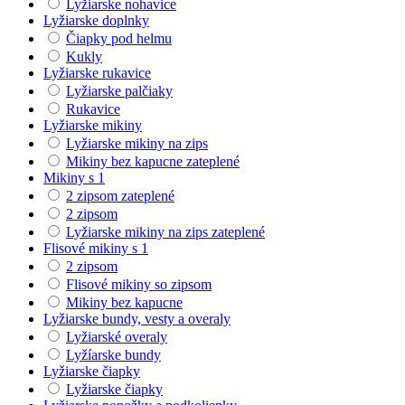
Lyžiarske nohavice
Lyžiarske doplnky
Čiapky pod helmu
Kukly
Lyžiarske rukavice
Lyžiarske palčiaky
Rukavice
Lyžiarske mikiny
Lyžiarske mikiny na zips
Mikiny bez kapucne zateplené
Mikiny s 1
2 zipsom zateplené
2 zipsom
Lyžiarske mikiny na zips zateplené
Flisové mikiny s 1
2 zipsom
Flisové mikiny so zipsom
Mikiny bez kapucne
Lyžiarske bundy, vesty a overaly
Lyžiarské overaly
Lyžíarske bundy
Lyžiarske čiapky
Lyžiarske čiapky