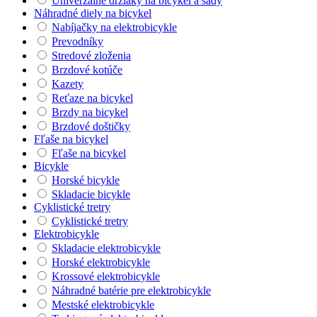
Univerzálne držiaky na bicykel a sady
Náhradné diely na bicykel
Nabíjačky na elektrobicykle
Prevodníky
Stredové zloženia
Brzdové kotúče
Kazety
Reťaze na bicykel
Brzdy na bicykel
Brzdové doštičky
Fľaše na bicykel
Fľaše na bicykel
Bicykle
Horské bicykle
Skladacie bicykle
Cyklistické tretry
Cyklistické tretry
Elektrobicykle
Skladacie elektrobicykle
Horské elektrobicykle
Krossové elektrobicykle
Náhradné batérie pre elektrobicykle
Mestské elektrobicykle