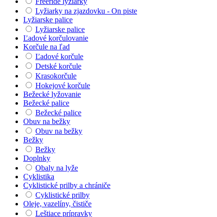
Freeride lyžiarky
Lyžiarky na zjazdovku - On piste
Lyžiarske palice
Lyžiarske palice
Ľadové korčulovanie
Korčule na ľad
Ľadové korčule
Detské korčule
Krasokorčule
Hokejové korčule
Bežecké lyžovanie
Bežecké palice
Bežecké palice
Obuv na bežky
Obuv na bežky
Bežky
Bežky
Doplnky
Obaly na lyže
Cyklistika
Cyklistické prilby a chrániče
Cyklistické prilby
Oleje, vazelíny, čističe
Leštiace prípravky