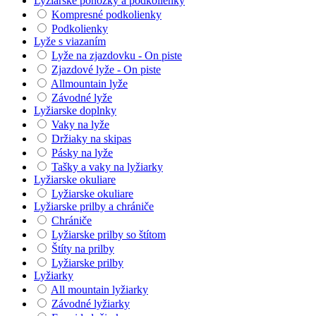
Lyžiarske ponožky a podkolienky
Kompresné podkolienky
Podkolienky
Lyže s viazaním
Lyže na zjazdovku - On piste
Zjazdové lyže - On piste
Allmountain lyže
Závodné lyže
Lyžiarske doplnky
Vaky na lyže
Držiaky na skipas
Pásky na lyže
Tašky a vaky na lyžiarky
Lyžiarske okuliare
Lyžiarske okuliare
Lyžiarske prilby a chrániče
Chrániče
Lyžiarske prilby so štítom
Štíty na prilby
Lyžiarske prilby
Lyžiarky
All mountain lyžiarky
Závodné lyžiarky