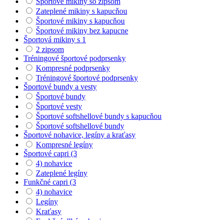
Športové mikiny so zipsom
Zateplené mikiny s kapucňou
Športové mikiny s kapucňou
Športové mikiny bez kapucne
Športová mikiny s 1
2 zipsom
Tréningové športové podprsenky
Kompresné podprsenky
Tréningové športové podprsenky
Športové bundy a vesty
Športové bundy
Športové vesty
Športové softshellové bundy s kapucňou
Športové softshellové bundy
Športové nohavice, legíny a kraťasy
Kompresné legíny
Športové capri (3
4) nohavice
Zateplené legíny
Funkčné capri (3
4) nohavice
Legíny
Kraťasy