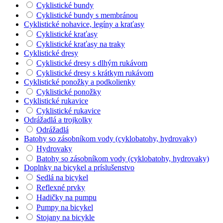
Cyklistické bundy
Cyklistické bundy s membránou
Cyklistické nohavice, legíny a kraťasy
Cyklistické kraťasy
Cyklistické kraťasy na traky
Cyklistické dresy
Cyklistické dresy s dlhým rukávom
Cyklistické dresy s krátkym rukávom
Cyklistické ponožky a podkolienky
Cyklistické ponožky
Cyklistické rukavice
Cyklistické rukavice
Odrážadlá a trojkolky
Odrážadlá
Batohy so zásobníkom vody (cyklobatohy, hydrovaky)
Hydrovaky
Batohy so zásobníkom vody (cyklobatohy, hydrovaky)
Doplnky na bicykel a príslušenstvo
Sedlá na bicykel
Reflexné prvky
Hadičky na pumpu
Pumpy na bicykel
Stojany na bicykle