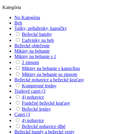
Kategória
No Kategória
Beh
Tašky, peňaženky, kapsičky
Bežecké batohy
Ľadvinky na beh
Bežecké oblečenie
Mikiny na behanie
Mikiny na behanie s 1
2 zipsom
Mikiny na behanie s kapucňou
Mikiny na behanie so zipsom
Bežecké nohavice a bežecké kraťasy
Kompresné legíny
Trailové capri (3
4) nohavice
Funkčné bežecké kraťasy
Bežecké legíny
Capri (3
4) nohavice
Bežecké nohavice dlhé
Bežecké bundy a bežecké vesty