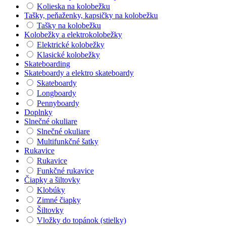
Kolieska na kolobežku
Tašky, peňaženky, kapsičky na kolobežku
Tašky na kolobežku
Kolobežky a elektrokolobežky
Elektrické kolobežky
Klasické kolobežky
Skateboarding
Skateboardy a elektro skateboardy
Skateboardy
Longboardy
Pennyboardy
Doplnky
Slnečné okuliare
Slnečné okuliare
Multifunkčné šatky
Rukavice
Rukavice
Funkčné rukavice
Čiapky a šiltovky
Klobúky
Zimné čiapky
Šiltovky
Vložky do topánok (stielky)