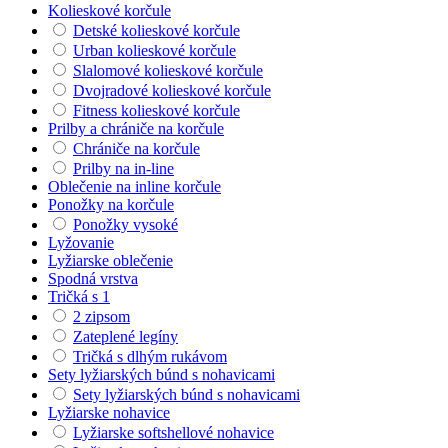
Kolieskové korčule
Detské kolieskové korčule
Urban kolieskové korčule
Slalomové kolieskové korčule
Dvojradové kolieskové korčule
Fitness kolieskové korčule
Prilby a chrániče na korčule
Chrániče na korčule
Prilby na in-line
Oblečenie na inline korčule
Ponožky na korčule
Ponožky vysoké
Lyžovanie
Lyžiarske oblečenie
Spodná vrstva
Tričká s 1
2 zipsom
Zateplené legíny
Tričká s dlhým rukávom
Sety lyžiarských búnd s nohavicami
Sety lyžiarských búnd s nohavicami
Lyžiarske nohavice
Lyžiarske softshellové nohavice