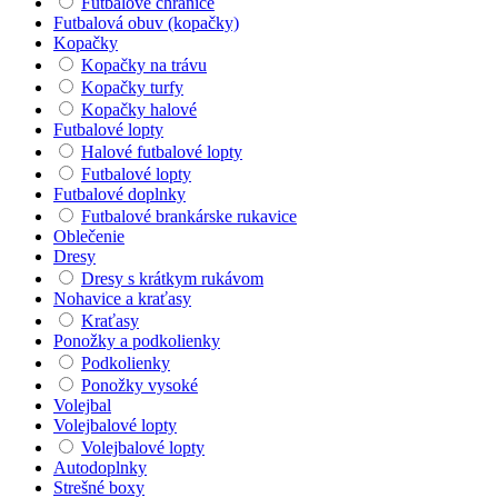
Futbalové chrániče
Futbalová obuv (kopačky)
Kopačky
Kopačky na trávu
Kopačky turfy
Kopačky halové
Futbalové lopty
Halové futbalové lopty
Futbalové lopty
Futbalové doplnky
Futbalové brankárske rukavice
Oblečenie
Dresy
Dresy s krátkym rukávom
Nohavice a kraťasy
Kraťasy
Ponožky a podkolienky
Podkolienky
Ponožky vysoké
Volejbal
Volejbalové lopty
Volejbalové lopty
Autodoplnky
Strešné boxy