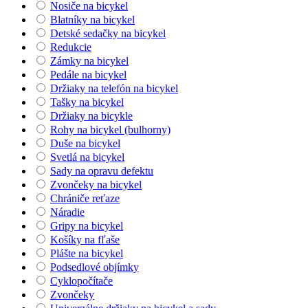
Nosiče na bicykel
Blatníky na bicykel
Detské sedačky na bicykel
Redukcie
Zámky na bicykel
Pedále na bicykel
Držiaky na telefón na bicykel
Tašky na bicykel
Držiaky na bicykle
Rohy na bicykel (bulhorny)
Duše na bicykel
Svetlá na bicykel
Sady na opravu defektu
Zvončeky na bicykel
Chrániče reťaze
Náradie
Gripy na bicykel
Košíky na fľaše
Plášte na bicykel
Podsedlové objímky
Cyklopočítače
Zvončeky