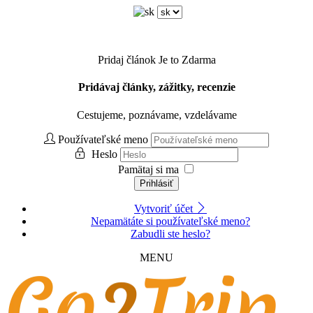
Pridaj článok
Je to Zdarma
Pridávaj články, zážitky, recenzie
Cestujeme, poznávame, vzdelávame
Používateľské meno
Heslo
Pamätaj si ma
Prihlásiť
Vytvoriť účet
Nepamätáte si používateľské meno?
Zabudli ste heslo?
MENU