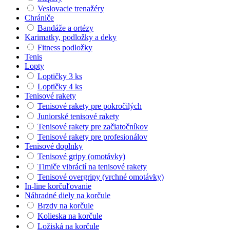
Veslovacie trenažéry
Chrániče
Bandáže a ortézy
Karimatky, podložky a deky
Fitness podložky
Tenis
Lopty
Loptičky 3 ks
Loptičky 4 ks
Tenisové rakety
Tenisové rakety pre pokročilých
Juniorské tenisové rakety
Tenisové rakety pre začiatočníkov
Tenisové rakety pre profesionálov
Tenisové doplnky
Tenisové gripy (omotávky)
Tlmiče vibrácií na tenisové rakety
Tenisové overgripy (vrchné omotávky)
In-line korčuľovanie
Náhradné diely na korčule
Brzdy na korčule
Kolieska na korčule
Ložiská na korčule