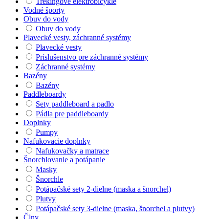
Trekingové elektrobicykle
Vodné športy
Obuv do vody
Obuv do vody
Plavecké vesty, záchranné systémy
Plavecké vesty
Príslušenstvo pre záchranné systémy
Záchranné systémy
Bazény
Bazény
Paddleboardy
Sety paddleboard a padlo
Pádla pre paddleboardy
Doplnky
Pumpy
Nafukovacie doplnky
Nafukovačky a matrace
Šnorchlovanie a potápanie
Masky
Šnorchle
Potápačské sety 2-dielne (maska a šnorchel)
Plutvy
Potápačské sety 3-dielne (maska, šnorchel a plutvy)
Člny