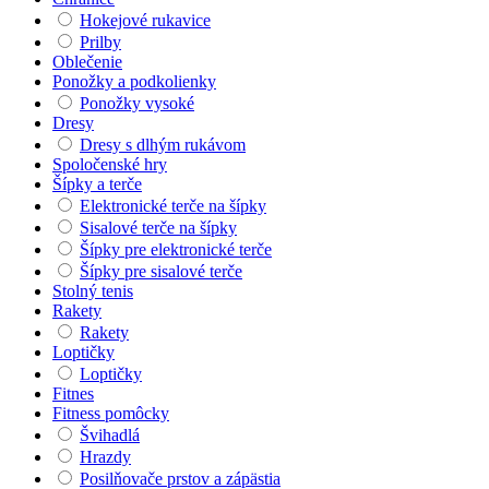
Hokejové rukavice
Prilby
Oblečenie
Ponožky a podkolienky
Ponožky vysoké
Dresy
Dresy s dlhým rukávom
Spoločenské hry
Šípky a terče
Elektronické terče na šípky
Sisalové terče na šípky
Šípky pre elektronické terče
Šípky pre sisalové terče
Stolný tenis
Rakety
Rakety
Loptičky
Loptičky
Fitnes
Fitness pomôcky
Švihadlá
Hrazdy
Posilňovače prstov a zápästia