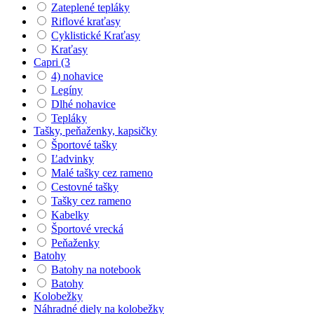
Zateplené tepláky
Riflové kraťasy
Cyklistické Kraťasy
Kraťasy
Capri (3
4) nohavice
Legíny
Dlhé nohavice
Tepláky
Tašky, peňaženky, kapsičky
Športové tašky
Ľadvinky
Malé tašky cez rameno
Cestovné tašky
Tašky cez rameno
Kabelky
Športové vrecká
Peňaženky
Batohy
Batohy na notebook
Batohy
Kolobežky
Náhradné diely na kolobežky