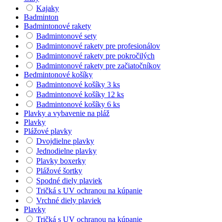
Kajaky
Badminton
Badmintonové rakety
Badmintonové sety
Badmintonové rakety pre profesionálov
Badmintonové rakety pre pokročilých
Badmintonové rakety pre začiatočníkov
Bedmintonové košíky
Badmintonové košíky 3 ks
Badmintonové košíky 12 ks
Badmintonové košíky 6 ks
Plavky a vybavenie na pláž
Plavky
Plážové plavky
Dvojdielne plavky
Jednodielne plavky
Plavky boxerky
Plážové šortky
Spodné diely plaviek
Tričká s UV ochranou na kúpanie
Vrchné diely plaviek
Plavky
Tričká s UV ochranou na kúpanie