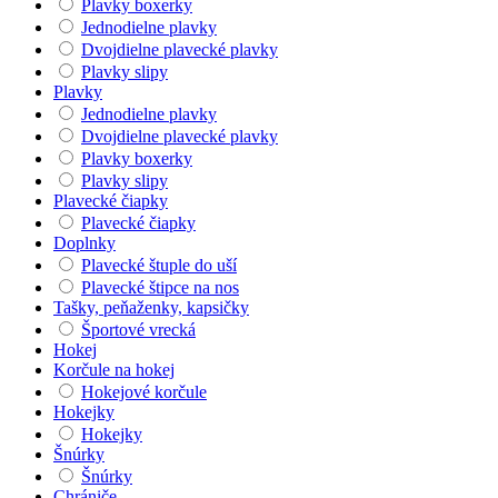
Plavky boxerky
Jednodielne plavky
Dvojdielne plavecké plavky
Plavky slipy
Plavky
Jednodielne plavky
Dvojdielne plavecké plavky
Plavky boxerky
Plavky slipy
Plavecké čiapky
Plavecké čiapky
Doplnky
Plavecké štuple do uší
Plavecké štipce na nos
Tašky, peňaženky, kapsičky
Športové vrecká
Hokej
Korčule na hokej
Hokejové korčule
Hokejky
Hokejky
Šnúrky
Šnúrky
Chrániče