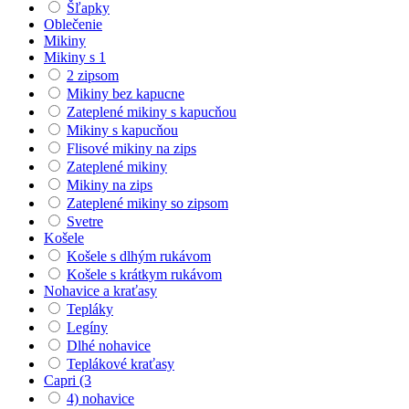
Šľapky
Oblečenie
Mikiny
Mikiny s 1
2 zipsom
Mikiny bez kapucne
Zateplené mikiny s kapucňou
Mikiny s kapucňou
Flisové mikiny na zips
Zateplené mikiny
Mikiny na zips
Zateplené mikiny so zipsom
Svetre
Košele
Košele s dlhým rukávom
Košele s krátkym rukávom
Nohavice a kraťasy
Tepláky
Legíny
Dlhé nohavice
Teplákové kraťasy
Capri (3
4) nohavice