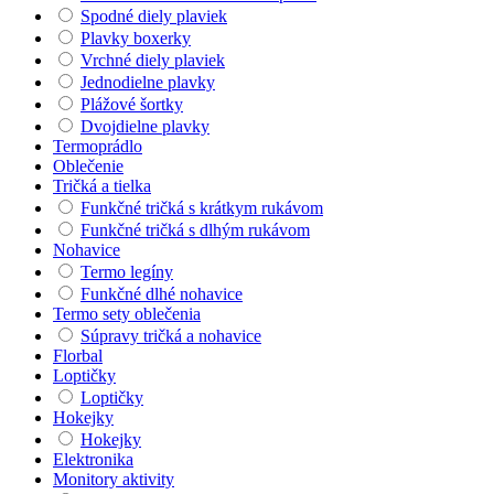
Spodné diely plaviek
Plavky boxerky
Vrchné diely plaviek
Jednodielne plavky
Plážové šortky
Dvojdielne plavky
Termoprádlo
Oblečenie
Tričká a tielka
Funkčné tričká s krátkym rukávom
Funkčné tričká s dlhým rukávom
Nohavice
Termo legíny
Funkčné dlhé nohavice
Termo sety oblečenia
Súpravy tričká a nohavice
Florbal
Loptičky
Loptičky
Hokejky
Hokejky
Elektronika
Monitory aktivity