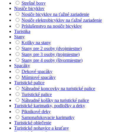
Strešné boxy
Nosiče bicyklov
Nosiče bicyklov na ťažné zariadenie
Nosiče elektrobicyklov na ťažné zariadenie
Príslušenstvo na nosiče bicyklov
Turistika
Stany
Kolíky na stany
Stany pre 2 osoby (dvojmiestne)
Stany pre 3 osoby (trojmiestne)
Stany pre 4 osoby (štvormiestne)
Spacáky
Dekové spacáky
Múmiové spacáky
Turistické palice
Náhradné koncovky na turistické palice
Turistické palice
Náhradné košíky na turistické palice
Turistické karimatky, podložky a deky
Piknikové deky
Samonafukovacie karimatky
Turistické oblečenie
Turistické nohavice a kraťasy