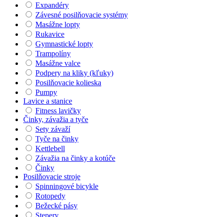
Expandéry
Závesné posilňovacie systémy
Masážne lopty
Rukavice
Gymnastické lopty
Trampolíny
Masážne valce
Podpery na kliky (kľuky)
Posilňovacie kolieska
Pumpy
Lavice a stanice
Fitness lavičky
Činky, závažia a tyče
Sety závaží
Tyče na činky
Kettlebell
Závažia na činky a kotúče
Činky
Posilňovacie stroje
Spinningové bicykle
Rotopedy
Bežecké pásy
Stepery