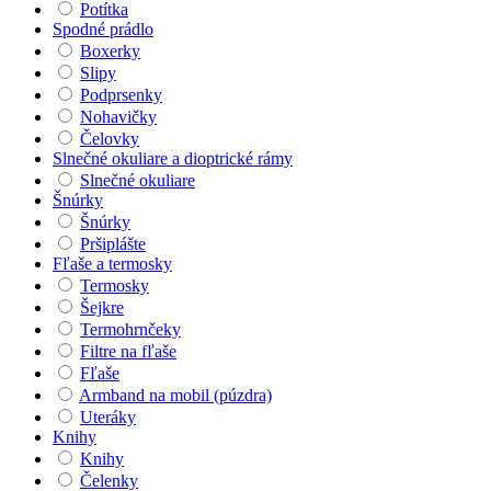
Potítka
Spodné prádlo
Boxerky
Slipy
Podprsenky
Nohavičky
Čelovky
Slnečné okuliare a dioptrické rámy
Slnečné okuliare
Šnúrky
Šnúrky
Pršiplášte
Fľaše a termosky
Termosky
Šejkre
Termohrnčeky
Filtre na fľaše
Fľaše
Armband na mobil (púzdra)
Uteráky
Knihy
Knihy
Čelenky