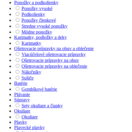
Ponožky a podkolienky
Ponožky vysoké
Podkolienky
Ponožky členkové
Stredne vysoké ponožky
Módne ponožky
Karimatky, podložky a deky
Karimatky
Ošetrovacie prípravky na obuv a oblečenie
Viacúčelové ošetrovacie prípravky
Ošetrovacie prípravky na obuv
Ošetrovacie prípravky na oblečenie
Nákrčníky
Sušiče
Batérie
Gombíkové batérie
Plávanie
Súpravy
Sety okuliare a čiapky
Okuliare
Okuliare
Plavky
Plavecké plavky