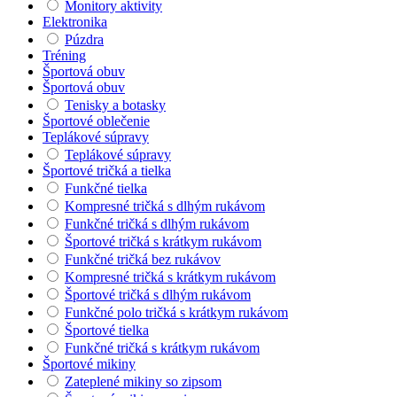
Monitory aktivity
Elektronika
Púzdra
Tréning
Športová obuv
Športová obuv
Tenisky a botasky
Športové oblečenie
Teplákové súpravy
Teplákové súpravy
Športové tričká a tielka
Funkčné tielka
Kompresné tričká s dlhým rukávom
Funkčné tričká s dlhým rukávom
Športové tričká s krátkym rukávom
Funkčné tričká bez rukávov
Kompresné tričká s krátkym rukávom
Športové tričká s dlhým rukávom
Funkčné polo tričká s krátkym rukávom
Športové tielka
Funkčné tričká s krátkym rukávom
Športové mikiny
Zateplené mikiny so zipsom