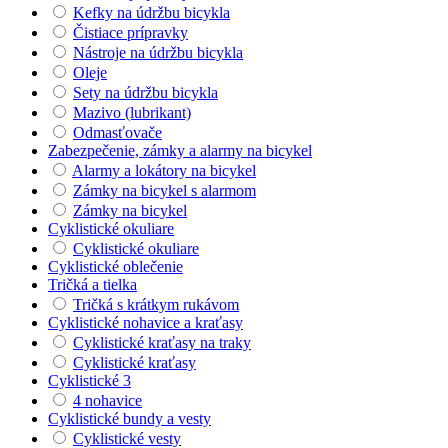
Kefky na údržbu bicykla
Čistiace prípravky
Nástroje na údržbu bicykla
Oleje
Sety na údržbu bicykla
Mazivo (lubrikant)
Odmasťovače
Zabezpečenie, zámky a alarmy na bicykel
Alarmy a lokátory na bicykel
Zámky na bicykel s alarmom
Zámky na bicykel
Cyklistické okuliare
Cyklistické okuliare
Cyklistické oblečenie
Tričká a tielka
Tričká s krátkym rukávom
Cyklistické nohavice a kraťasy
Cyklistické kraťasy na traky
Cyklistické kraťasy
Cyklistické 3
4 nohavice
Cyklistické bundy a vesty
Cyklistické vesty