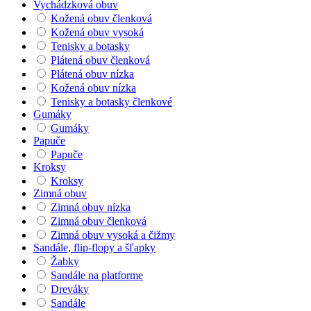
Vychádzková obuv
Kožená obuv členková
Kožená obuv vysoká
Tenisky a botasky
Plátená obuv členková
Plátená obuv nízka
Kožená obuv nízka
Tenisky a botasky členkové
Gumáky
Gumáky
Papuče
Papuče
Kroksy
Kroksy
Zimná obuv
Zimná obuv nízka
Zimná obuv členková
Zimná obuv vysoká a čižmy
Sandále, flip-flopy a šľapky
Žabky
Sandále na platforme
Dreváky
Sandále