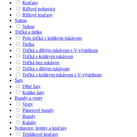
Kraťasy
Riflové nohavice
Riflové kraťasy
Sukne
Sukne
Tričká a tielka
Polo tričká s krátkym rukávom
Tielka
Tričká s dlhým rukávom s V-výstrihom
Tričká s krátkym rukávom
Tričká bez rukávov
Tričká s dlhým rukávom
Tričká s krátkym rukávom s V-výstrihom
Šaty
Dlhé šaty
Krátke šaty
Bundy a vesty
Vesty
Páperové bundy
Bundy
Kabáty
Nohavice, legíny a kraťasy
Teplákové kraťasy