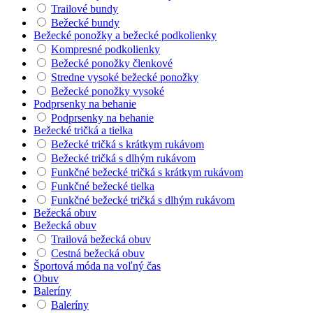
Trailové bundy
Bežecké bundy
Bežecké ponožky a bežecké podkolienky
Kompresné podkolienky
Bežecké ponožky členkové
Stredne vysoké bežecké ponožky
Bežecké ponožky vysoké
Podprsenky na behanie
Podprsenky na behanie
Bežecké tričká a tielka
Bežecké tričká s krátkym rukávom
Bežecké tričká s dlhým rukávom
Funkčné bežecké tričká s krátkym rukávom
Funkčné bežecké tielka
Funkčné bežecké tričká s dlhým rukávom
Bežecká obuv
Bežecká obuv
Trailová bežecká obuv
Cestná bežecká obuv
Športová móda na voľný čas
Obuv
Baleríny
Baleríny