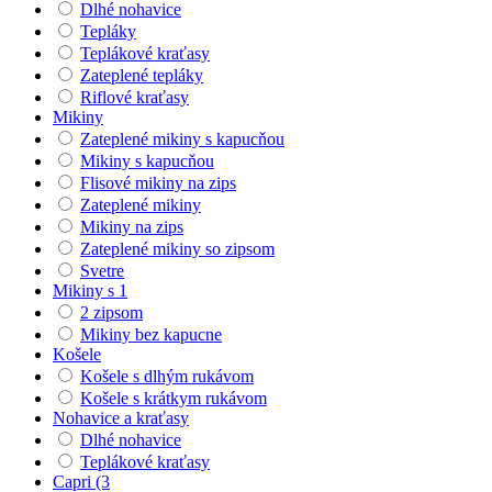
Dlhé nohavice
Tepláky
Teplákové kraťasy
Zateplené tepláky
Riflové kraťasy
Mikiny
Zateplené mikiny s kapucňou
Mikiny s kapucňou
Flisové mikiny na zips
Zateplené mikiny
Mikiny na zips
Zateplené mikiny so zipsom
Svetre
Mikiny s 1
2 zipsom
Mikiny bez kapucne
Košele
Košele s dlhým rukávom
Košele s krátkym rukávom
Nohavice a kraťasy
Dlhé nohavice
Teplákové kraťasy
Capri (3