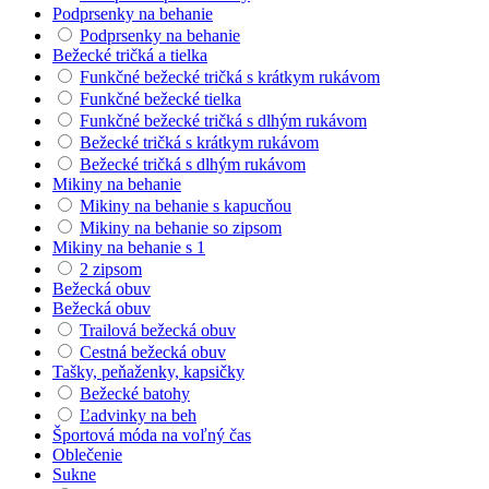
Podprsenky na behanie
Podprsenky na behanie
Bežecké tričká a tielka
Funkčné bežecké tričká s krátkym rukávom
Funkčné bežecké tielka
Funkčné bežecké tričká s dlhým rukávom
Bežecké tričká s krátkym rukávom
Bežecké tričká s dlhým rukávom
Mikiny na behanie
Mikiny na behanie s kapucňou
Mikiny na behanie so zipsom
Mikiny na behanie s 1
2 zipsom
Bežecká obuv
Bežecká obuv
Trailová bežecká obuv
Cestná bežecká obuv
Tašky, peňaženky, kapsičky
Bežecké batohy
Ľadvinky na beh
Športová móda na voľný čas
Oblečenie
Sukne