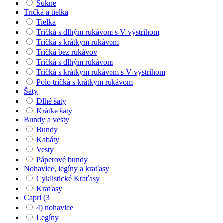
Sukne
Tričká a tielka
Tielka
Tričká s dlhým rukávom s V-výstrihom
Tričká s krátkym rukávom
Tričká bez rukávov
Tričká s dlhým rukávom
Tričká s krátkym rukávom s V-výstrihom
Polo tričká s krátkym rukávom
Šaty
Dlhé šaty
Krátke šaty
Bundy a vesty
Bundy
Kabáty
Vesty
Páperové bundy
Nohavice, legíny a kraťasy
Cyklistické Kraťasy
Kraťasy
Capri (3
4) nohavice
Legíny