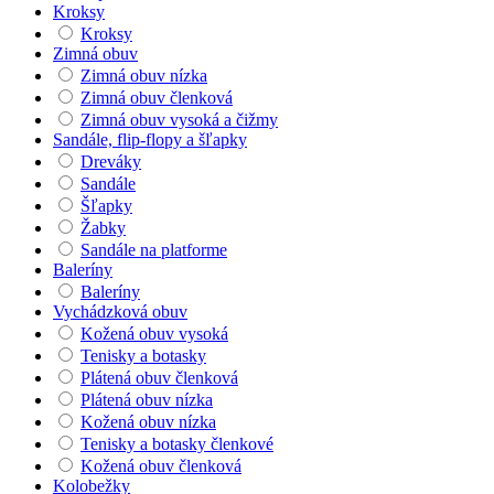
Kroksy
Kroksy
Zimná obuv
Zimná obuv nízka
Zimná obuv členková
Zimná obuv vysoká a čižmy
Sandále, flip-flopy a šľapky
Dreváky
Sandále
Šľapky
Žabky
Sandále na platforme
Baleríny
Baleríny
Vychádzková obuv
Kožená obuv vysoká
Tenisky a botasky
Plátená obuv členková
Plátená obuv nízka
Kožená obuv nízka
Tenisky a botasky členkové
Kožená obuv členková
Kolobežky