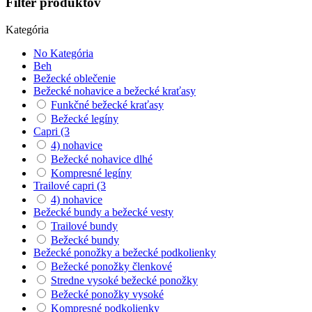
Filter produktov
Kategória
No Kategória
Beh
Bežecké oblečenie
Bežecké nohavice a bežecké kraťasy
Funkčné bežecké kraťasy
Bežecké legíny
Capri (3
4) nohavice
Bežecké nohavice dlhé
Kompresné legíny
Trailové capri (3
4) nohavice
Bežecké bundy a bežecké vesty
Trailové bundy
Bežecké bundy
Bežecké ponožky a bežecké podkolienky
Bežecké ponožky členkové
Stredne vysoké bežecké ponožky
Bežecké ponožky vysoké
Kompresné podkolienky