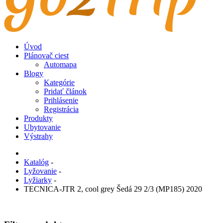
Úvod
Plánovač ciest
Automapa
Blogy
Kategórie
Pridať článok
Prihlásenie
Registrácia
Produkty
Ubytovanie
Výstrahy
Katalóg
-
Lyžovanie
-
Lyžiarky
-
TECNICA-JTR 2, cool grey Šedá 29 2/3 (MP185) 2020