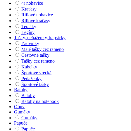
4) nohavice
Kraťasy
Riflové nohavice
Riflové kraťasy
Tepláky
Legíny
Tašky, peňaženky, kapsičky
Ľadvinky
Malé tašky cez rameno
Cestovné tašky
Tašky cez rameno
Kabelky
Športové vrecká
Peňaženky
Športové tašky
Batohy
Batohy
Batohy na notebook
Obuv
Gumáky
Gumáky
Papuče
Papuče