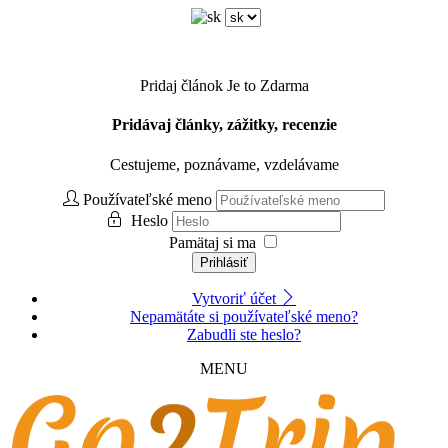
Pridaj článok
Je to Zdarma
Pridávaj články, zážitky, recenzie
Cestujeme, poznávame, vzdelávame
Používateľské meno
Heslo
Pamätaj si ma
Prihlásiť
Vytvoriť účet
Nepamätáte si používateľské meno?
Zabudli ste heslo?
MENU