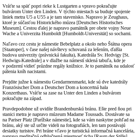
Vráťte sa späť popri rieke k Lustgarten a vpravo pokračujte
bulvárom Unter den Linden. V týchto miestach sa buduje spojenie
liniek metra U5 a U55 a je tam stavenisko. Napravo je Zeughaus,
ktoré je súčasťou Historického múzea [Deutsches Historisches
Museum]. Cestou ďalej je napravo pamätník pre obete vojny Neue
Wache a Univerzita Humboldt [Humboldt-Universität] so sochami.
Naľavo cez cestu je námestie Bebelplatz a okolo neho Štátna opera
[Staatoper], v čase našej návštevy schovaná za lešením, ďalšia
budova univerzity (právnická fakulta), Katedrála Sv. Hedvigy [St.
Hedwigs-Katedrale] a v dlažbe na námestí sklená tabuľa, kde je
v podzemí vidieť prázdne regály knižnice. Je to pamätník na udalosť
pálenia kníh nacistami.
Prejdite južne k námestiu Gendarmenmarkt, kde sú dve katedrály
Französischer Dom a Deutscher Dom a koncertná hala
Konzerthaus. Vráťte sa zase na Unter den Linden a bulvárom
pokračujte na západ.
Pravdepodobne už uvidíte Brandenburskú bránu. Ešte pred ňou pri
stanici metra je napravo múzeum Madame Toussads. Dostávate sa
na Pariser Platz [Parížske námestie], kde sa vám naskytne pohľad na
bránu, aký ste už určite videli na fotografiách, len tam postávajú
desiatky turistov. Pri bráne vľavo je turistická informačná kancelária,
napravo meditačná odhlučnená miestnosť ticha [Raum der Stille].