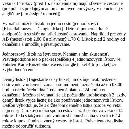
veku 6-14 rokov (pred 15. narodeninami) majú zľavnené cestovné
(pre prácu s predajným automatom uvediem výrazy v nemčine aj v
angličtine [ermässigt / reduced]).
Vybrať si môžete lístok na jednu cestu (jednorazový)
[Eiszelfahrausweis / single ticket]. Tieto sú pomerne drahé
a odporúčajú sa skôr na príležitostné cestovanie. Napríklad pre zóny
AB (mesto) stojí 2,80 € a zľavnený 1,70 €. Lístok platí 2 hodiny od
označenia a umožňuje prestupovanie.
Jednorazový lístok na štyri cesty. Nemám s ním skúsenosť.
Pravdepodobne ide o packet (balíček) 4 jednorazových lístkov [4-
Fahrten-Karte Einzelfahrausweis / single ticket 4-trip-ticket] za
zvýhodnenú cenu.
Denný lístok [Tageskarte / day ticket] umožňuje neobmedzené
cestovanie v určených zónach od momentu označenia až do 03:00
hod. nasledujúceho dňa. Teda nemá platnosť 24 hodín od
označenia. Možno si vyrátať, že ak počas dňa urobíte aspoň 3 jazdy,
denný lístok vyjde lacnejšie ako používanie jednorazových lístkov.
Ďalšou výhodou je, že s držiteľom denného lístka (osoba vo veku
najmenej 15 rokov) môžu spolu cestovať až 3 osoby vo veku 6-14
rokov. Teda s takýmto sprievodom si nemusí osoba vo veku 6-14
rokov kupovať ani zľavnený cestovný lístok. Práve tento typ lístka
možno odporučiť turistom.