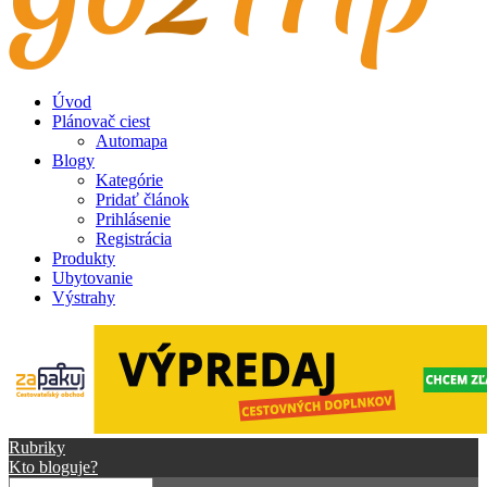
Úvod
Plánovač ciest
Automapa
Blogy
Kategórie
Pridať článok
Prihlásenie
Registrácia
Produkty
Ubytovanie
Výstrahy
Rubriky
Kto bloguje?