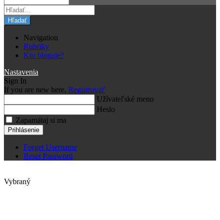
Hľadať
Navigation
Rubriky
Kto bloguje?
Nastavenia
Sign In
If you are new here,
Registrovať
Užívateľské meno
Heslo
Zapamätaj si ma
Prihlásenie
Forget Username
Reset Password
Vybraný