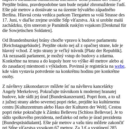
Prejdite bránu, pravdepodobne tam bude nejaké zhromaždenie ľudí.
Ešte pár metrov a dostávate sa na územie bývalého západného
Berlína. Hlavná cesta vedúca parkom Tiergarten sa volá Strasse des
17. Juni, v diaľke zrejme uvidíte Stĺp víťazstva. Ak si urobíte malú
zachádzku, tým smerom je Pamätník ruským vojakom [Denkmal für
die Sowjetischen Soldaten].
Od Brandenburskej brány choďte vpravo k budove parlamentu
[Reichstagsgebäude]. Prejdite okolo nej až z opačnej strane, kde je
hlavný vchod. Z tejto strany je veľký trávnik [Platz der Republik].
Ak nezasadá parlament, je možný vstup do budovy a zdarma.
Konkrétne na terasu a do kupoly hore vo výške 40 metrov alebo aj
do zasadacej miestnosti s výkladom. Povinná je registrácia na
webe
,
kde vám vystavia potvrdenie na konkrétnu hodinu pre konkrétne
osoby.
Z návštevy zákonodarcov môžete ísť na návštevu kancelárky
Angely Merkelovej. Pokračujte trávnikom k modernej hranatej
budove, kde sídli jej úrad [Bundeskanzeramt]. Popri ňom, a to už
z južnej strany alebo severnej popri rieke, prejdite ku kultúrnemu
centru [Kulturzentrum alebo Haus der Kulturen der Welt]. Cestou
popri rieke pokračujte k Zámku Belleveu [Schloss Bellevue]. Je to
sídlo spolkového prezidenta, neďaleko od neho je úrad prezidenta
[Bundespräsidialamt]. Ešte pár metrov a vašu túru môžete zakončiť
pri Stĺpe víťazstva vysokom 67 metrov. Za 3 € a vystúpení 285