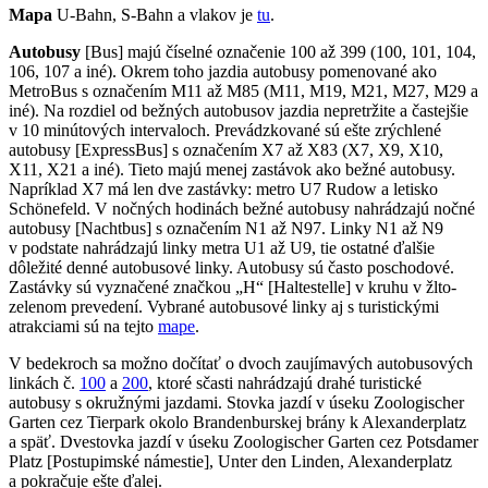
Mapa
U-Bahn, S-Bahn a vlakov je
tu
.
Autobusy
[Bus] majú číselné označenie 100 až 399 (100, 101, 104,
106, 107 a iné). Okrem toho jazdia autobusy pomenované ako
MetroBus s označením M11 až M85 (M11, M19, M21, M27, M29 a
iné). Na rozdiel od bežných autobusov jazdia nepretržite a častejšie
v 10 minútových intervaloch. Prevádzkované sú ešte zrýchlené
autobusy [ExpressBus] s označením X7 až X83 (X7, X9, X10,
X11, X21 a iné). Tieto majú menej zastávok ako bežné autobusy.
Napríklad X7 má len dve zastávky: metro U7 Rudow a letisko
Schönefeld. V nočných hodinách bežné autobusy nahrádzajú nočné
autobusy [Nachtbus] s označením N1 až N97. Linky N1 až N9
v podstate nahrádzajú linky metra U1 až U9, tie ostatné ďalšie
dôležité denné autobusové linky. Autobusy sú často poschodové.
Zastávky sú vyznačené značkou „H“ [Haltestelle] v kruhu v žlto-
zelenom prevedení. Vybrané autobusové linky aj s turistickými
atrakciami sú na tejto
mape
.
V bedekroch sa možno dočítať o dvoch zaujímavých autobusových
linkách č.
100
a
200
, ktoré sčasti nahrádzajú drahé turistické
autobusy s okružnými jazdami. Stovka jazdí v úseku Zoologischer
Garten cez Tierpark okolo Brandenburskej brány k Alexanderplatz
a späť. Dvestovka jazdí v úseku Zoologischer Garten cez Potsdamer
Platz [Postupimské námestie], Unter den Linden, Alexanderplatz
a pokračuje ešte ďalej.