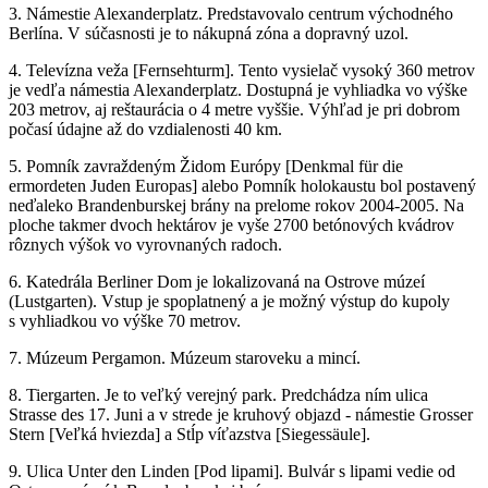
3. Námestie Alexanderplatz. Predstavovalo centrum východného
Berlína. V súčasnosti je to nákupná zóna a dopravný uzol.
4. Televízna veža [Fernsehturm]. Tento vysielač vysoký 360 metrov
je vedľa námestia Alexanderplatz. Dostupná je vyhliadka vo výške
203 metrov, aj reštaurácia o 4 metre vyššie. Výhľad je pri dobrom
počasí údajne až do vzdialenosti 40 km.
5. Pomník zavraždeným Židom Európy [Denkmal für die
ermordeten Juden Europas] alebo Pomník holokaustu bol postavený
neďaleko Brandenburskej brány na prelome rokov 2004-2005. Na
ploche takmer dvoch hektárov je vyše 2700 betónových kvádrov
rôznych výšok vo vyrovnaných radoch.
6. Katedrála Berliner Dom je lokalizovaná na Ostrove múzeí
(Lustgarten). Vstup je spoplatnený a je možný výstup do kupoly
s vyhliadkou vo výške 70 metrov.
7. Múzeum Pergamon. Múzeum staroveku a mincí.
8. Tiergarten. Je to veľký verejný park. Predchádza ním ulica
Strasse des 17. Juni a v strede je kruhový objazd - námestie Grosser
Stern [Veľká hviezda] a Stĺp víťazstva [Siegessäule].
9. Ulica Unter den Linden [Pod lipami]. Bulvár s lipami vedie od