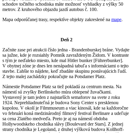
schodov točitého schodiska máte možnosť vyhliadky z výšky 50
metrov. Z kruhového objazdu jazdí autobus č. 100.
Mapa odporúčanej trasy, respektíve objekty zakreslené na
mape
.
Deň 2
Začnite zase pri atrakcii číslo jedna - Brandenburskej bráne. Vydajte
sa južne, kde je rozsiahly Pomník zavraždeným Židom. V kontraste
s tým je neďaleko miesto, kde mal Hitler bunker [Führerbunker].
V obytnej zóne je dnes len nenápadná tabuľa s informáciami o tejto
stavbe. Ľahšie to nájdete, keď zbadáte skupinu postávajúcich ľudí.
Z tejto malej zachádzky pokračujte na Potsdamer Platz.
Námestie Potsdamer Platz sa tiež pokladá za centrum mesta. Na
námestí sú zvyšky Berlínskeho múra oblepené žuvačkami.
Vystavený je tam jeden z najstarších semaforov na svete z roku
1924. Neprehliadnuteľná je budova Sony Center s presklenou
kupolou. V okolí je Filmmuseum a viac kinosál, kde sa každoročne
vo februári koná medzinárodný filmový festival Berlinare a udeľuje
sa cena Zlatého medveďa. Preto je aj na námestí obdoba
Hollywoodskeho chodníka slávy [Boulevard der Stars]. Z jednej
strany chodníka je Legoland, z druhej výšková budova Kollhoff-