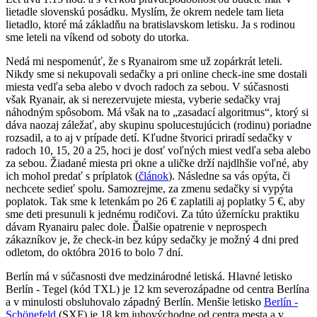
lietadle slovenskú posádku. Myslím, že okrem nedele tam lieta
lietadlo, ktoré má základňu na bratislavskom letisku. Ja s rodinou
sme leteli na víkend od soboty do utorka.
Nedá mi nespomenúť, že s Ryanairom sme už zopárkrát leteli.
Nikdy sme si nekupovali sedačky a pri online check-ine sme dostali
miesta vedľa seba alebo v dvoch radoch za sebou. V súčasnosti
však Ryanair, ak si nerezervujete miesta, vyberie sedačky vraj
náhodným spôsobom. Má však na to „zasadací algoritmus“, ktorý si
dáva naozaj záležať, aby skupinu spolucestujúcich (rodinu) poriadne
rozsadil, a to aj v prípade detí. Kľudne štvorici priradí sedačky v
radoch 10, 15, 20 a 25, hoci je dosť voľných miest vedľa seba alebo
za sebou. Žiadané miesta pri okne a uličke drží najdlhšie voľné, aby
ich mohol predať s príplatok (
článok
).
Následne sa vás opýta, či
nechcete sedieť spolu. Samozrejme, za zmenu sedačky si vypýta
poplatok. Tak sme k letenkám po 26 € zaplatili aj poplatky 5 €, aby
sme deti presunuli k jednému rodičovi. Za túto úžernícku praktiku
dávam Ryanairu palec dole. Ďalšie opatrenie v neprospech
zákazníkov je, že check-in bez kúpy sedačky je možný 4 dni pred
odletom, do októbra 2016 to bolo 7 dní.
Berlín má v súčasnosti dve medzinárodné letiská. Hlavné letisko
Berlín - Tegel (kód TXL) je 12 km severozápadne od centra Berlína
a v minulosti obsluhovalo západný Berlín. Menšie letisko
Berlín -
Schönefeld
(SXF) je 18 km juhovýchodne od centra mesta a v