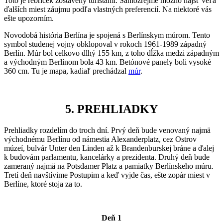
Toto je rebríček zostavený turistami. Samozrejme možno nájsť veľa
ďalších miest záujmu podľa vlastných preferencií. Na niektoré vás
ešte upozorním.
Novodobá história Berlína je spojená s Berlínskym múrom. Tento
symbol studenej vojny obklopoval v rokoch 1961-1989 západný
Berlín. Múr bol celkovo dlhý 155 km, z toho dĺžka medzi západným
a východným Berlínom bola 43 km. Betónové panely boli vysoké
360 cm. Tu je mapa, kadiaľ prechádzal
múr
.
5. PREHLIADKY
Prehliadky rozdelím do troch dní. Prvý deň bude venovaný najmä
východnému Berlínu od námestia Alexanderplatz, cez Ostrov
múzeí, bulvár Unter den Linden až k Brandenburskej bráne a ďalej
k budovám parlamentu, kancelárky a prezidenta. Druhý deň bude
zameraný najmä na Potsdamer Platz a pamiatky Berlínskeho múru.
Tretí deň navštívime Postupim a keď vyjde čas, ešte zopár miest v
Berlíne, ktoré stoja za to.
Deň 1