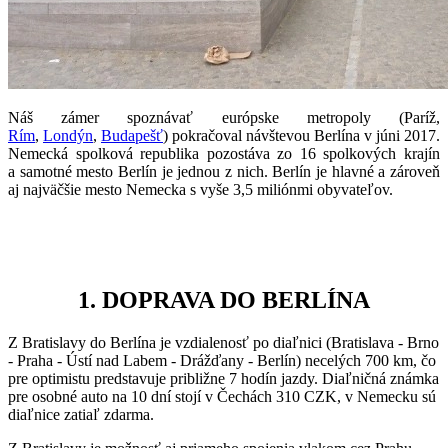
Náš zámer spoznávať európske metropoly (Paríž,
Rím
,
Londýn
,
Budapešť
) pokračoval návštevou Berlína v júni 2017.
Nemecká spolková republika pozostáva zo 16 spolkových krajín
a samotné mesto Berlín je jednou z nich. Berlín je hlavné a zároveň
aj najväčšie mesto Nemecka s vyše 3,5 miliónmi obyvateľov.
1. DOPRAVA DO BERLÍNA
Z Bratislavy do Berlína je vzdialenosť po diaľnici (Bratislava - Brno
- Praha - Ústí nad Labem - Drážďany - Berlín) necelých 700 km, čo
pre optimistu predstavuje približne 7 hodín jazdy. Diaľničná známka
pre osobné auto na 10 dní stojí v Čechách 310 CZK, v Nemecku sú
diaľnice zatiaľ zdarma.