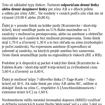
Toto sú základné typy lístkov. Turistom
odporúčam denné lístky
alebo denné skupinové lístky
pre zóny AB a v dňoch príletu
a odletu pre zóny ABC. Tie rozdiely v cenách podľa zón však nie sú
výrazné (19,90 € alebo 20,80 €).
Ďalej je v ponuke lístok na krátke jazdy [Kurzstrecke / short-trip
ticket], ktorý umožňuje jazdu na U/S-Bahn maximálne na 3
zastávky s možnosťou prestupovania, alebo na autobuse a električke
maximálne na 6 zastávok bez možnosti prestupovania. Tento lístok
stojí 1,70 € a zľavnený 1,30 € a to bez ohľadu na zónu (rozhodujúci
je počet zastávok). Na expresnom autobuse (ExpressBus) sú
zahrnuté aj zastávky, na ktorých prejde autobus bez zastavenia.
Tento lístok neumožňuje jazdu na regionálnych vlakoch (RE a RB).
Podobne je k dispozícii aj packet 4 takýchto lístok [Kurzstrecke 4-
Fahrten-Karte / short-trip tariff 4-trip-ticket] za zvýhodnenú cenu
5,60 € a zľavnený za 4,40 €.
Ďalej je možnosť kúpy 7-dňového lístka [7-Tage-Karte / 7-day-
ticket] od 30 €. Ak máte lístok pre zóny AB alebo BC, môžete si
dokúpiť lístok na zónu C, respektíve A [Anschlussfahrausweis /
extension ticket A/C] za 1,60 €.
Neobmedzene môžu mestskú hromadnú dopravu (MHD) využívať
aj držitelia turistických kariet Berlin WelcomeCard a s ním 3 detí vo