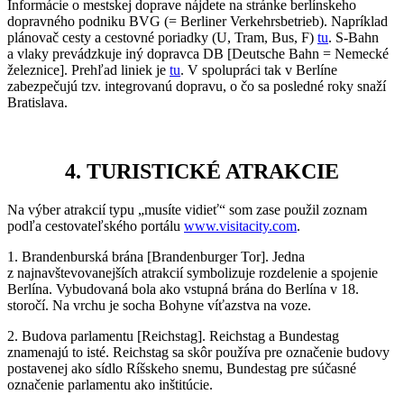
Informácie o mestskej doprave nájdete na stránke berlínskeho
dopravného podniku BVG (= Berliner Verkehrsbetrieb). Napríklad
plánovač cesty a cestovné poriadky (U, Tram, Bus, F)
tu
. S-Bahn
a vlaky prevádzkuje iný dopravca DB [Deutsche Bahn = Nemecké
železnice]. Prehľad liniek je
tu
.
V spolupráci tak v Berlíne
zabezpečujú tzv. integrovanú dopravu, o čo sa posledné roky snaží
Bratislava.
4. TURISTICKÉ ATRAKCIE
Na výber atrakcií typu „musíte vidieť“ som zase použil zoznam
podľa cestovateľského portálu
www.visitacity.com
.
1. Brandenburská brána [Brandenburger Tor]. Jedna
z najnavštevovanejších atrakcií symbolizuje rozdelenie a spojenie
Berlína. Vybudovaná bola ako vstupná brána do Berlína v 18.
storočí. Na vrchu je socha Bohyne víťazstva na voze.
2. Budova parlamentu [Reichstag]. Reichstag a Bundestag
znamenajú to isté. Reichstag sa skôr používa pre označenie budovy
postavenej ako sídlo Ríšskeho snemu, Bundestag pre súčasné
označenie parlamentu ako inštitúcie.