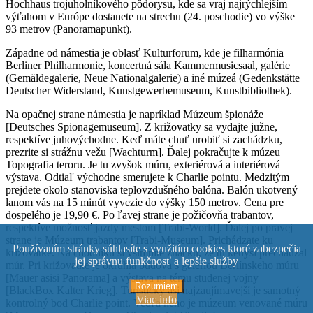
Hochhaus trojuholníkového pôdorysu, kde sa vraj najrýchlejším
výťahom v Európe dostanete na strechu (24. poschodie) vo výške
93 metrov (Panoramapunkt).
Západne od námestia je oblasť Kulturforum, kde je filharmónia
Berliner Philharmonie, koncertná sála Kammermusicsaal, galérie
(Gemäldegalerie, Neue Nationalgalerie) a iné múzeá (Gedenkstätte
Deutscher Widerstand, Kunstgewerbemuseum, Kunstbibliothek).
Na opačnej strane námestia je napríklad Múzeum špionáže
[Deutsches Spionagemuseum]. Z križovatky sa vydajte južne,
respektíve juhovýchodne. Keď máte chuť urobiť si zachádzku,
prezrite si strážnu vežu [Wachturm]. Ďalej pokračujte k múzeu
Topografia teroru. Je tu zvyšok múru, exteriérová a interiérová
výstava. Odtiaľ východne smerujete k Charlie pointu. Medzitým
prejdete okolo stanoviska teplovzdušného balóna. Balón ukotvený
lanom vás na 15 minút vyvezie do výšky 150 metrov. Cena pre
dospelého je 19,90 €. Po ľavej strane je požičovňa trabantov,
respektíve možnosť jazdy mestom [Trabi-World]. Ďalej po pravej
strane je Múzeum trabantov [Trabi-Museum]. Prichádzate ku
Používaním stránky súhlasíte s využitím cookies ktoré zabezpečia
križovatke. Na chodníku si všimnite značku, že tu kedysi prechádzal
jej správnu funkčnosť a lepšie služby
múr. Pri križovatke je okrúhla budova s galériou Berlínskeho múru
[Mauer asisi Panorama] a výstava na tému studenej vojny
Rozumiem
[BlackBox Kalter Krieg]. Turisticky asi najzaujímavejší je samotný
Viac info
kontrolný bod Charlie point. Vedľa neho je múzeum venované múru