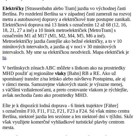
Električky
[Strassenbahn alebo Tram] jazdia vo východnej časti
Berlína. Po rozdelení Berlína sa v západnej časti zamerali na rozvoj
metra a autobusovej dopravy a električkové trate postupne zanikali.
Električková doprava má 13 liniek s označením 12 až 68 (12, 16,
18, 21, 27 a iné) a 10 liniek metroelektričiek [MetroTram] s
označením M1 až M17 (M1, M2, M4, M5, M6 a iné).
Metroelektričky jazdia častejšie ako bežné električky, a to v 10
minútových intervaloch, a jazdia aj v noci v 30 minútových
intervaloch. My sme sa električkou neodviezli. Mapa električiek je
tu
.
V berlínskych zónach ABC môžete s lístkom ako na prostriedky
MHD použiť aj regionálne
vlaky
[Bahn] RB a RE. Ako už
spomínaný transfer z/na letisko alebo návštevu Postupimu, ale aj
v rámci mesta. Samozrejme vlakových staníc je výrazne menej,
s väčšími vzdialenosťami, a preto cestovanie vlakom je rýchlejšie,
avšak nechodia často ako prostriedky MHD.
Ešte je k dispozícii lodná doprava - 6 liniek trajektov [Fähre]
s označením F10, F11, F12, F21, F23 a F24. Sú však mimo centra
Berlína, niektoré jazdia len sezónne a len niektoré dni v týždni. Skôr
však využijete komerčné vyhliadkové turistické plavby centrom
mesta.