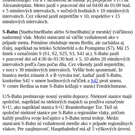
Alexanderplatz. Metro jazdí v pracovné dni od 04:00 do 01:00 hod.
v 5 minútových intervaloch, v nočných hodinách v 10 minútových
intervaloch. Cez víkend jazdí nepretržite v 10, respektíve v 15
minútových intervaloch.
S-Bahn
[Stadtschnellbahn alebo Schnellbahn] je mestský (väčšinou)
nadzemný vlak. Medzi stanicami sú väčšie vzdialenosti ako v
prípade metra. Primárne obsluhuje mesto Berlín, ale zachádza aj
ďalej, napríklad na letisko Schönefeld a do Postupimu (S7). Má 15
liniek s označením S (S1, S2, S25, S3, S41 ai.). S-Bahn jazdí
v pracovné dni od 4:30 do 01:30 hod. v 5, 10 alebo 20 minútových
intervaloch podľa času počas dňa. Cez víkendy jazdí nepretržite,
v noci v 30 minútových intervaloch. Vyššie bolo spomenuté, že
hranicu medzi zónami A a B vytvára trať, kadiaľ jazdí S-Bahn,
konkrétne S41 v smere hodinových ručičiek a
S42
proti smeru.
V centre Berlína sa trate S-Bahn križujú v stanici Friedrichstrasse.
U/S-Bahn predstavuje nosný systém dopravy. Niektoré stanice majú
spoločné, napríklad na niektorých mapách sa používa označenie
S+U, ako napríklad stanica S+U Brandenburger Tor. Tiež sú
spoločné niektoré stanice pre S-Bahn a regionálne vlaky, pričom
každý používa svoje koľajnice a S-Bahn nemá troleje. Medzi
stanicami S-Bahn sú vzdialenosti menšie ako v prípade regionálnych
vlakov. Pre zaujímavosť, Hauptbahnhof má až 5 výškových úrovní.