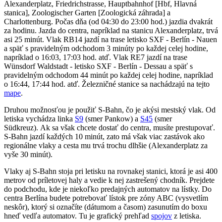
Alexanderplatz, Friedrichstrasse, Hauptbahnhof [Hbf, Hlavná
stanica], Zoologischer Garten [Zoologická záhrada] a
Charlottenburg. Počas dňa (od 04:30 do 23:00 hod.) jazdia dvakrát
za hodinu. Jazda do centra, napríklad na stanicu Alexanderplatz, trvá
asi 25 minút. Vlak RB14 jazdí na trase letisko SXF - Berlín - Nauen
a späť s pravidelným odchodom 3 minúty po každej celej hodine,
napríklad o 16:03, 17:03 hod. atď. Vlak RE7 jazdí na trase
Wünsdorf Waldstadt - letisko SXF - Berlín - Dessau a späť s
pravidelným odchodom 44 minút po každej celej hodine, napríklad
o 16:44, 17:44 hod. atď. Železničné stanice sa nachádzajú na tejto
mape
.
Druhou možnosťou je použiť S-Bahn, čo je akýsi mestský vlak. Od
letiska vychádza linka
S9
(smer Pankow) a
S45
(smer
Südkreuz
).
Ak sa však chcete dostať do centra, musíte prestupovať.
S-Bahn jazdí každých 10 minút, zato má však viac zastávok ako
regionálne vlaky a cesta mu trvá trochu dlhšie (Alexanderplatz za
vyše 30 minút).
Vlaky aj S-Bahn stoja pri letisku na rovnakej stanici, ktorá je asi 400
metrov od príletovej haly a vedie k nej zastrešený chodník. Prejdete
do podchodu, kde je niekoľko predajných automatov na lístky. Do
centra Berlína budete potrebovať lístok pre zóny ABC (vysvetlím
neskôr), ktorý si označíte (dátumom a časom) zasunutím do boxu
hneď vedľa automatov.
Tu je grafický prehľad
spojov
z letiska.