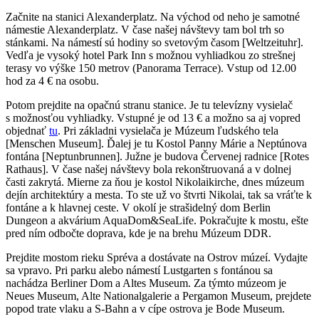
Začnite na stanici Alexanderplatz. Na východ od neho je samotné
námestie Alexanderplatz. V čase našej návštevy tam bol trh so
stánkami. Na námestí sú hodiny so svetovým časom [Weltzeituhr].
Vedľa je vysoký hotel Park Inn s možnou vyhliadkou zo strešnej
terasy vo výške 150 metrov (Panorama Terrace). Vstup od 12.00
hod za 4 € na osobu.
Potom prejdite na opačnú stranu stanice. Je tu televízny vysielač
s možnosťou vyhliadky. Vstupné je od 13 € a možno sa aj vopred
objednať
tu
. Pri základni vysielača je Múzeum ľudského tela
[Menschen Museum]. Ďalej je tu Kostol Panny Márie a Neptúnova
fontána [Neptunbrunnen]. Južne je budova Červenej radnice [Rotes
Rathaus]. V čase našej návštevy bola rekonštruovaná a v dolnej
časti zakrytá. Mierne za ňou je kostol Nikolaikirche, dnes múzeum
dejín architektúry a mesta. To ste už vo štvrti Nikolai, tak sa vráťte k
fontáne a k hlavnej ceste. V okolí je strašidelný dom Berlin
Dungeon a akvárium AquaDom&SeaLife. Pokračujte k mostu, ešte
pred ním odbočte doprava, kde je na brehu Múzeum DDR.
Prejdite mostom rieku Spréva a dostávate na Ostrov múzeí. Vydajte
sa vpravo. Pri parku alebo námestí Lustgarten s fontánou sa
nachádza Berliner Dom a Altes Museum. Za týmto múzeom je
Neues Museum, Alte Nationalgalerie a Pergamon Museum, prejdete
popod trate vlaku a S-Bahn a v cípe ostrova je Bode Museum.