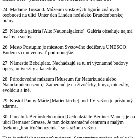
24. Madame Tussaud. Múzeum voskových figurín známych
osobností na ulici Unter den Linden neďaleko Brandenburskej
brány.
25. Národná galéria [Alte Nationalgalerie]. Galéria obsahuje najmä
maľby a sochy.
26. Mesto Postupim je miestom Svetového dedičstva UNESCO.
Budem sa mu venovať podrobnejšie.
27. Námestie Bebelplatz. Nachádzajú sa tu tri významné budovy
opery, univerzity a katedrály.
28. Prírodovedné múzeum [Museum für Naturkunde alebo
Naturkundemuseum]. Zamerané je na živočíchy, hmyz, minerály,
evolúciu a iné.
29. Kostol Panny Márie [Marienkirche] pod TV vežou je prístupný
zdarma.
30. Pamätník Berlínskeho múru [Gedenkstätte Berliner Mauer] je na
ulici Bernauer Strasse. Je tam dokumentačné centrum s malým
úsekom „hraničného územia“ so strážnou vežou.