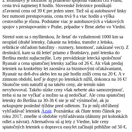
Z Bratislavy je možnosť aj priameho spojenia vlakom cez Prahu,
cesta trvá najmenej 8 hodín. Slovenské železnice ponúkajú
zľavnenú cenu od 39 € pre jeden smer. Tiež sú aj autobusové linky
bez nutnosti prestupovania, cesta trvá 9 a viac hodín a výška
cestovného je rôzna. Podstatne viac je autobusových a vlakových
spojov s prestupovaním v Prahe, prípadne v Brne alebo vo Viedni.
Stretol som sa s myšlienkou, že lietať do vzdialenosti 1000 km sa
neoplatí (drahé letenky, čakanie na letisku, transfer z letiska,
reštrikcie ohľadom batožiny - rozmery, hmotnosť, zakázané veci). Z
destinácií, kam sa dá letieť priamo z Bratislavy, patrí letenka do
Berlína medzi najlacnejšie. Lety prevádzkuje letecká spoločnosť
Ryanair a cena spiatočnej letenky začína od 26 €. Ak však predaj
leteniek na konkrétny let zaostáva za biznisovými očakávaniami,
Ryanair na deň-dva alebo len na pár hodín zníži cenu na 20 €. A v
zimnom období, keď je dopyt po letenkách nižší, dokonca na 16 €!
Skutočne som natrafil aj na takéto ceny, ale termín nám
nevyhovoval. Takéto nízke ceny však neberte ako samozrejmosť,
treba si na ne vyčkať a možno sa aj nedočkať. Ale cena spiatočnej
letenky do Berlína za 30-36 € nie je nič výnimočné, ak ju
nekupujete posledné týždne pred odletom. Tu je môj obľúbený
vyhľadávač leteniek
Azair
. Poznámka: ak čítate tento článok po
roku 2017, zmeňte si obdobie vyhľadávania (dátumy pri kolonkách
odlet a návrat). Alternatívou sú aj lety z Viedne, kde ceny
spiatočných leteniek u dopravcu easyJet začínajú približne od 50 €.