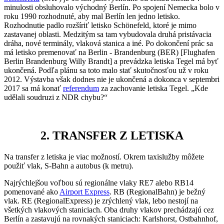
minulosti obsluhovalo východný Berlín. Po spojení Nemecka bolo v
roku 1990 rozhodnuté, aby mal Berlín len jedno letisko.
Rozhodnutie padlo rozšíriť letisko Schönefeld, ktoré je mimo
zastavanej oblasti. Medzitým sa tam vybudovala druhá pristávacia
dráha, nové terminály, vlaková stanica a iné. Po dokončení prác sa
má letisko premenovať na Berlin - Brandenburg (BER) [Flughafen
Berlin Brandenburg Willy Brandt] a prevádzka letiska Tegel má byť
ukončená. Podľa plánu sa toto malo stať skutočnosťou už v roku
2012. Výstavba však dodnes nie je ukončená a dokonca v septembri
2017 sa má konať
referendum
za zachovanie letiska Tegel. „Kde
udělali soudruzi z NDR chybu?“
2. TRANSFER Z LETISKA
Na transfer z letiska je viac možností. Okrem taxislužby môžete
použiť vlak, S-Bahn a autobus (k metru).
Najrýchlejšou voľbou sú regionálne vlaky RE7 alebo RB14
pomenované ako
Airport Express
.
RB (RegionalBahn) je bežný
vlak. RE (RegionalExpress) je zrýchlený vlak, lebo nestojí na
všetkých vlakových staniciach. Oba druhy vlakov prechádzajú cez
Berlín a zastavujú na rovnakých staniciach: Karlshorst, Ostbahnhof,