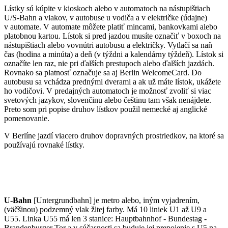
Lístky sú kúpite v kioskoch alebo v automatoch na nástupištiach
U/S-Bahn a vlakov, v autobuse u vodiča a v električke (údajne)
v automate. V automate môžete platiť mincami, bankovkami alebo
platobnou kartou. Lístok si pred jazdou musíte označiť v boxoch na
nástupištiach alebo vovnútri autobusu a električky. Vytlačí sa naň
čas (hodina a minúta) a deň (v týždni a kalendárny týždeň). Lístok si
označíte len raz, nie pri ďalších prestupoch alebo ďalších jazdách.
Rovnako sa platnosť označuje sa aj Berlin WelcomeCard. Do
autobusu sa vchádza prednými dverami a ak už máte lístok, ukážete
ho vodičovi. V predajných automatoch je možnosť zvoliť si viac
svetových jazykov, slovenčinu alebo češtinu tam však nenájdete.
Preto som pri popise druhov lístkov použil nemecké aj anglické
pomenovanie.
V Berlíne jazdí viacero druhov dopravných prostriedkov, na ktoré sa
používajú rovnaké lístky.
U-Bahn
[Untergrundbahn] je metro alebo, iným vyjadrením,
(väčšinou) podzemný vlak žltej farby. Má 10 liniek U1 až U9 a
U55. Linka U55 má len 3 stanice: Hauptbahnhof - Bundestag -
Brandenburger Tor a v súčasnosti sa buduje jej prepojenie s U5 na