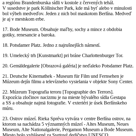
a regiónu Brandenburska sídli v kostole z červených tehál.
V susedstve je park Köllnischer Park, kde má byť alebo v minulosti
bol výbeh medveďov. Jeden z nich bol maskotom Berlína. Medveď
je aj v mestskom erbe.
17. Bode Museum. Obsahuje maľby, sochy a mince z obdobia
gotiky, renesancie a baroka.
18. Potsdamer Platz. Jedno z najrušnejších námestí.
19. Umelecký trh [Kunstmarkt] pri bráne Charlottenburger Tor.
20. Gemäldegalerie [Obrazová galéria] je neďaleko Potsdamer Platz.
21. Deutsche Kinemathek - Museum für Film und Fernsehen je
Múzeum dejín filmu a televízneho vysielania v objekte Sony Center.
22. Múzeum Topografia teroru [Topographie des Terrors].
Expozícia zločinov nacizmu je na mieste bývalého sídla Gestapa
a SS a obsahuje najmä fotografie. V exteriéri je úsek Berlínskeho
múru.
23. Ostrov múzeí. Rieka Spréva vytvára v centre Berlína ostrov, na
ktorom sa nachádza 5 významných múzeí - Altes Museum, Neues
Museum, Alte Nationalgalerie, Pergamon Museum a Bode Museum.
Miesto bolo vyhlásené za Svetové dedičstvo UNESCO.