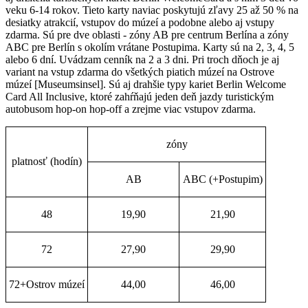
veku 6-14 rokov. Tieto karty naviac poskytujú zľavy 25 až 50 % na
desiatky atrakcií, vstupov do múzeí a podobne alebo aj vstupy
zdarma. Sú pre dve oblasti - zóny AB pre centrum Berlína a zóny
ABC pre Berlín s okolím vrátane Postupima. Karty sú na 2, 3, 4, 5
alebo 6 dní. Uvádzam cenník na 2 a 3 dni. Pri troch dňoch je aj
variant na vstup zdarma do všetkých piatich múzeí na Ostrove
múzeí [Museumsinsel]. Sú aj drahšie typy kariet Berlin Welcome
Card All Inclusive, ktoré zahŕňajú jeden deň jazdy turistickým
autobusom hop-on hop-off a zrejme viac vstupov zdarma.
zóny
platnosť (hodín)
AB
ABC (+Postupim)
48
19,90
21,90
72
27,90
29,90
72+Ostrov múzeí
44,00
46,00