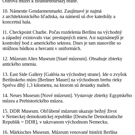
Ostrova múzeí k Brandenburskej bráne.
10. Námestie Gendarmenmarkt. Zaujímavé je najmä
z architektonického hľadiska, na námestí sú dve katedrály a
koncertná hala.
11. Checkpoint Charlie. Počas rozdelenia Berlínu na východný
a západný existovalo viac prestupných miest. Asi najznámejší je
kontrolný bod z amerického sektora. Dnes je tam stanovište so
strážnou búdkou a hercami v uniformách.
12. Múzeum Altes Museum [Staré múzeum]. Obsahuje zbierky
antického umenia.
13. East Side Gallery [Galéria na východnej strane]. Ide o zvyšok
Berlínskeho múru [Berliner Mauer] na východnom brehu rieky
Spréva dlhý 1,3 kilometra, na ktorom sú desiatky malieb.
14. Neues Museum [Nové múzeum]. Vystavuje zbierky Egyptského
múzea a Prehistorického múzea.
15. DDR Museum. Obľúbené múzeum ukazuje bežný život
v Nemeckej demokratickej republike [Deutsche Demokratische
Republik = DDR], v takzvanom východnom Nemecku.
16. Märkisches Museum. Múzeum venované histórii Berlína