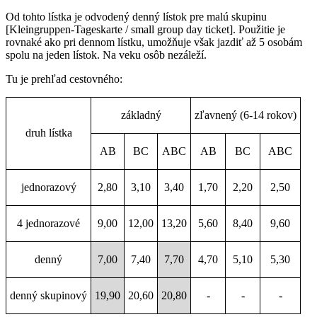
Od tohto lístka je odvodený denný lístok pre malú skupinu
[Kleingruppen-Tageskarte / small group day ticket]. Použitie je
rovnaké ako pri dennom lístku, umožňuje však jazdiť až 5 osobám
spolu na jeden lístok. Na veku osôb nezáleží.
Tu je prehľad cestovného:
základný
zľavnený (6-14 rokov)
druh lístka
AB
BC
ABC
AB
BC
ABC
jednorazový
2,80
3,10
3,40
1,70
2,20
2,50
4 jednorazové
9,00
12,00
13,20
5,60
8,40
9,60
denný
7,00
7,40
7,70
4,70
5,10
5,30
denný skupinový
19,90
20,60
20,80
-
-
-