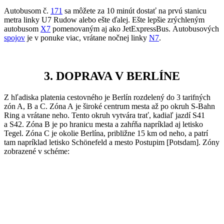
Autobusom č.
171
sa môžete za 10 minút dostať na prvú stanicu
metra linky U7 Rudow alebo ešte ďalej. Ešte lepšie zrýchleným
autobusom
X7
pomenovaným aj ako JetExpressBus.
Autobusových
spojov
je v ponuke viac, vrátane nočnej linky
N7
.
3. DOPRAVA V BERLÍNE
Z hľadiska platenia cestovného je Berlín rozdelený do 3 tarifných
zón A, B a C. Zóna A je široké centrum mesta až po okruh S-Bahn
Ring a vrátane neho. Tento okruh vytvára trať, kadiaľ jazdí S41
a S42. Zóna B je po hranicu mesta a zahŕňa napríklad aj letisko
Tegel. Zóna C je okolie Berlína, približne 15 km od neho, a patrí
tam napríklad letisko Schönefeld a mesto Postupim [Potsdam]. Zóny
zobrazené v schéme: