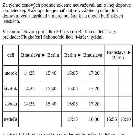
Za týchto cenových podmienok sme neuvažovali ani o inej doprave
ako leteckej. Každopádne je mať dobre v zálohe aj náhradnú
dopravu, veď napríklad v marci bol štrajk na oboch berlínskych
letiskách.
V letnom letovom poriadku 2017 sa do Berlína na letisko [v
preklade: Flughafen] Schönefeld lieta 4-krát v týždni:
Bratislava
►
deň
Bratislava
►
Berlín
Berlín
►
Bratislava
Berlín
utorok
14:25
15:40
16:05
17:20
štvrtok
14:25
15:40
16:05
17:20
sobota
14:25
15:40
16:05
17:20
nedeľa
15:15
16:30
16:55
18:10
Let trvá 1:15 hod. a s veľkou pravdepodobnosťou budete mať v