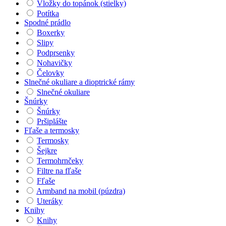
Vložky do topánok (stielky)
Potítka
Spodné prádlo
Boxerky
Slipy
Podprsenky
Nohavičky
Čelovky
Slnečné okuliare a dioptrické rámy
Slnečné okuliare
Šnúrky
Šnúrky
Pršiplášte
Fľaše a termosky
Termosky
Šejkre
Termohrnčeky
Filtre na fľaše
Fľaše
Armband na mobil (púzdra)
Uteráky
Knihy
Knihy