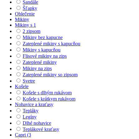
Sandále
Šľapky
Oblečenie
Mikiny
Mikiny s 1
2 zipsom
Mikiny bez kapucne
Zateplené mikiny s kapucňou
Mikiny s kapucňou
Flisové mikiny na zips
Zateplené mikiny
Mikiny na zips
Zateplené mikiny so zipsom
Svetre
Košele
Košele s dlhým rukávom
Košele s krátkym rukávom
Nohavice a kraťasy
Tepláky
Legíny
Dlhé nohavice
Teplákové kraťasy
Capri (3