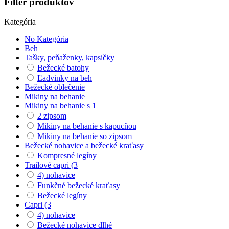
Filter produktov
Kategória
No Kategória
Beh
Tašky, peňaženky, kapsičky
Bežecké batohy
Ľadvinky na beh
Bežecké oblečenie
Mikiny na behanie
Mikiny na behanie s 1
2 zipsom
Mikiny na behanie s kapucňou
Mikiny na behanie so zipsom
Bežecké nohavice a bežecké kraťasy
Kompresné legíny
Trailové capri (3
4) nohavice
Funkčné bežecké kraťasy
Bežecké legíny
Capri (3
4) nohavice
Bežecké nohavice dlhé