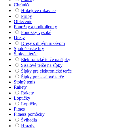
Chrániče
Hokejové rukavice
Prilby
Oblečenie
Ponožky a podkolienky
Ponožky vysoké
Dresy
Dresy s dlhým rukávom
Spoločenské hry
Šípky a terče
Elektronické terče na šípky
Sisalové terče na šípky
Šípky pre elektronické terče
Šípky pre sisalové terče
Stolný tenis
Rakety
Rakety
Loptičky
Loptičky
Fitnes
Fitness pomôcky
Švihadlá
Hrazdy