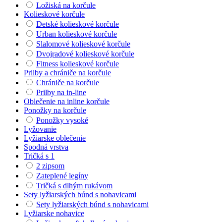
Ložiská na korčule
Kolieskové korčule
Detské kolieskové korčule
Urban kolieskové korčule
Slalomové kolieskové korčule
Dvojradové kolieskové korčule
Fitness kolieskové korčule
Prilby a chrániče na korčule
Chrániče na korčule
Prilby na in-line
Oblečenie na inline korčule
Ponožky na korčule
Ponožky vysoké
Lyžovanie
Lyžiarske oblečenie
Spodná vrstva
Tričká s 1
2 zipsom
Zateplené legíny
Tričká s dlhým rukávom
Sety lyžiarských búnd s nohavicami
Sety lyžiarských búnd s nohavicami
Lyžiarske nohavice