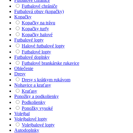
Futbalové chrániče
Futbalové chrániče
Futbalová obuv (kopačky)
Kopačky
Kopačky na trávu
Kopačky turfy
Kopačky halové
Futbalové lopty
Halové futbalové lopty
Futbalové lopty
Futbalové doplnky
Futbalové brankárske rukavice
Oblečenie
Dresy
Dresy s krátkym rukávom
Nohavice a kraťasy
Kraťasy
Ponožky a podkolienky
Podkolienky
Ponožky vysoké
Volejbal
Volejbalové lopty
Volejbalové lopty
Autodoplnky