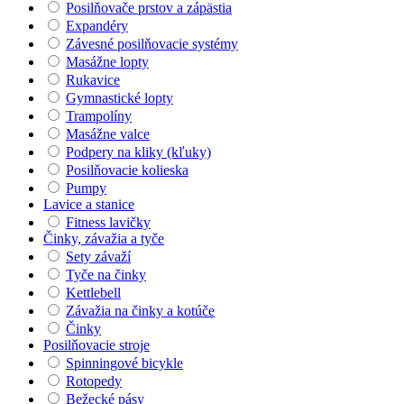
Posilňovače prstov a zápästia
Expandéry
Závesné posilňovacie systémy
Masážne lopty
Rukavice
Gymnastické lopty
Trampolíny
Masážne valce
Podpery na kliky (kľuky)
Posilňovacie kolieska
Pumpy
Lavice a stanice
Fitness lavičky
Činky, závažia a tyče
Sety závaží
Tyče na činky
Kettlebell
Závažia na činky a kotúče
Činky
Posilňovacie stroje
Spinningové bicykle
Rotopedy
Bežecké pásy