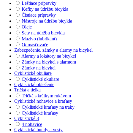
Leštiace prípravky
Kefky na údržbu bicykla
Čistiace prípravky
Nástroje na údržbu bicykla
Oleje
Sety na údržbu bicykla
Mazivo (lubrikant)
Odmasťovače
Zabezpečenie, zámky a alarmy na bicykel
Alarmy a lokátory na bicykel
Zámky na bicykel s alarmom
Zámky na bicykel
Cyklistické okuliare
Cyklistické okuliare
Cyklistické oblečenie
Tričká a tielka
Tričká s krátkym rukávom
Cyklistické nohavice a kraťasy
Cyklistické kraťasy na traky
Cyklistické kraťasy
Cyklistické 3
4 nohavice
Cyklistické bundy a vesty