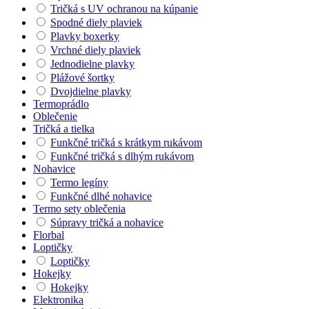
Tričká s UV ochranou na kúpanie
Spodné diely plaviek
Plavky boxerky
Vrchné diely plaviek
Jednodielne plavky
Plážové šortky
Dvojdielne plavky
Termoprádlo
Oblečenie
Tričká a tielka
Funkčné tričká s krátkym rukávom
Funkčné tričká s dlhým rukávom
Nohavice
Termo legíny
Funkčné dlhé nohavice
Termo sety oblečenia
Súpravy tričká a nohavice
Florbal
Loptičky
Loptičky
Hokejky
Hokejky
Elektronika