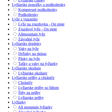
Lyžiarske čiapky
Lyžiarske ponožky a podkolienky
Kompresné podkolienky
Podkolienky
Lyže s viazaním
Lyže na zjazdovku - On piste
Zjazdové lyže - On piste
Allmountain lyže
Závodné lyže
Lyžiarske doplnky
Vaky na lyže
Držiaky na skipas
Pásky na lyže
Tašky a vaky na lyžiarky
Lyžiarske okuliare
Lyžiarske okuliare
Lyžiarske prilby a chrániče
Chrániče
Lyžiarske prilby so štítom
Štíty na prilby
Lyžiarske prilby
Lyžiarky
All mountain lyžiarky