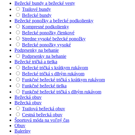
Bežecké bundy a bežecké vesty
Trailové bundy
Bežecké bundy
Bežecké ponožky a bežecké podkolienky
Kompresné podkolienky
Bežecké ponožky členkové
Stredne vysoké bežecké ponožky
Bežecké ponožky vysoké
Podprsenky na behanie
Podprsenky na behanie
Bežecké tričká a tielka
Bežecké tričká s krátkym rukávom
Bežecké tričká s dlhým rukávom
Funkčné bežecké tričká s krátkym rukávom
Funkčné bežecké tielka
Funkčné bežecké tričká s dlhým rukávom
Bežecká obuv
Bežecká obuv
Trailová bežecká obuv
Cestná bežecká obuv
Športová móda na voľný čas
Obuv
Baleríny