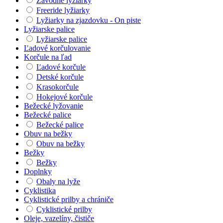
Závodné lyžiarky
Freeride lyžiarky
Lyžiarky na zjazdovku - On piste
Lyžiarske palice
Lyžiarske palice
Ľadové korčulovanie
Korčule na ľad
Ľadové korčule
Detské korčule
Krasokorčule
Hokejové korčule
Bežecké lyžovanie
Bežecké palice
Bežecké palice
Obuv na bežky
Obuv na bežky
Bežky
Bežky
Doplnky
Obaly na lyže
Cyklistika
Cyklistické prilby a chrániče
Cyklistické prilby
Oleje, vazelíny, čističe