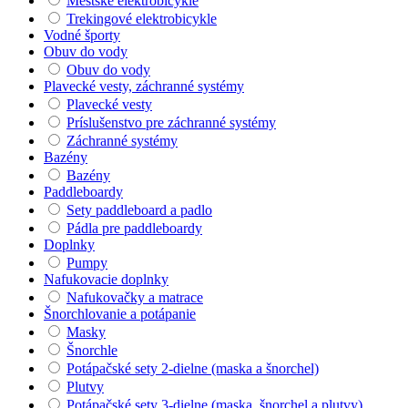
Mestské elektrobicykle
Trekingové elektrobicykle
Vodné športy
Obuv do vody
Obuv do vody
Plavecké vesty, záchranné systémy
Plavecké vesty
Príslušenstvo pre záchranné systémy
Záchranné systémy
Bazény
Bazény
Paddleboardy
Sety paddleboard a padlo
Pádla pre paddleboardy
Doplnky
Pumpy
Nafukovacie doplnky
Nafukovačky a matrace
Šnorchlovanie a potápanie
Masky
Šnorchle
Potápačské sety 2-dielne (maska a šnorchel)
Plutvy
Potápačské sety 3-dielne (maska, šnorchel a plutvy)