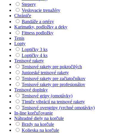
Stepery
Veslovacie trenažéry
Chrániče
Bandáže a ortézy
Karimatky, podložky a deky
Fitness podložky
Tenis
Lopty
Loptičky 3 ks
Loptičky 4 ks
Tenisové rakety
Tenisové rakety pre pokročilých
Juniorské tenisové rakety
Tenisové rakety pre začiatočníkov
Tenisové rakety pre profesionálov
Tenisové doplnky
Tenisové gripy (omotávky)
Tlmiče vibrácií na tenisové rakety
Tenisové overgripy (vrchné omotávky)
In-line korčuľovanie
Náhradné diely na korčule
Brzdy na korčule
Kolieska na korčule