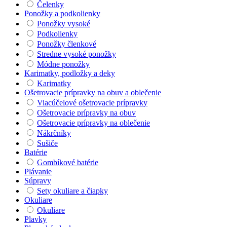
Čelenky
Ponožky a podkolienky
Ponožky vysoké
Podkolienky
Ponožky členkové
Stredne vysoké ponožky
Módne ponožky
Karimatky, podložky a deky
Karimatky
Ošetrovacie prípravky na obuv a oblečenie
Viacúčelové ošetrovacie prípravky
Ošetrovacie prípravky na obuv
Ošetrovacie prípravky na oblečenie
Nákrčníky
Sušiče
Batérie
Gombíkové batérie
Plávanie
Súpravy
Sety okuliare a čiapky
Okuliare
Okuliare
Plavky