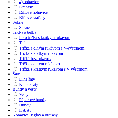
4) nohavice
Kraťasy
Riflové nohavice
Riflové kraťasy
Sukne
Sukne
Tričká a tielka
Polo tričká s krátkym rukávom
Tielka
Tričká s dlhým rukávom s V-výstrihom
Tričká s krátkym rukávom
Tričká bez rukávov
Tričká s dlhým rukávom
Tričká s krátkym rukávom s V-výstrihom
Šaty
Dlhé šaty
Krátke šaty
Bundy a vesty
Vesty
Páperové bundy
Bundy
Kabáty
Nohavice, legíny a kraťasy