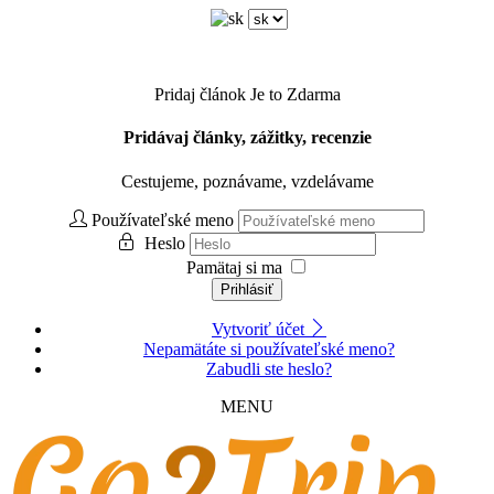
Pridaj článok
Je to Zdarma
Pridávaj články, zážitky, recenzie
Cestujeme, poznávame, vzdelávame
Používateľské meno
Heslo
Pamätaj si ma
Prihlásiť
Vytvoriť účet
Nepamätáte si používateľské meno?
Zabudli ste heslo?
MENU