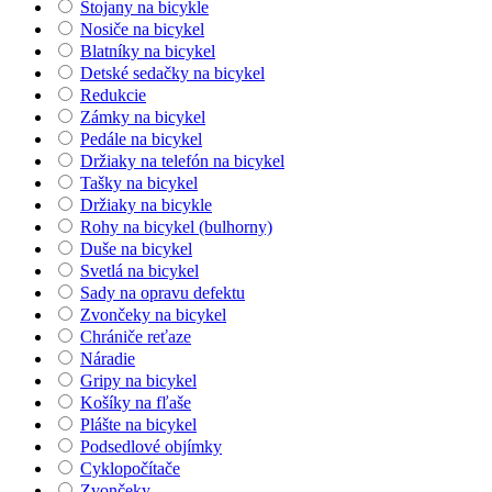
Stojany na bicykle
Nosiče na bicykel
Blatníky na bicykel
Detské sedačky na bicykel
Redukcie
Zámky na bicykel
Pedále na bicykel
Držiaky na telefón na bicykel
Tašky na bicykel
Držiaky na bicykle
Rohy na bicykel (bulhorny)
Duše na bicykel
Svetlá na bicykel
Sady na opravu defektu
Zvončeky na bicykel
Chrániče reťaze
Náradie
Gripy na bicykel
Košíky na fľaše
Plášte na bicykel
Podsedlové objímky
Cyklopočítače
Zvončeky