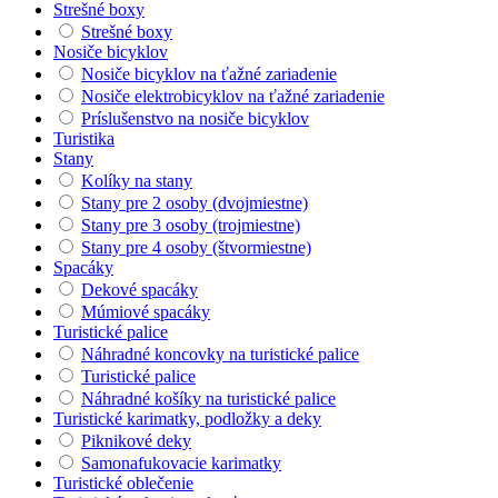
Strešné boxy
Strešné boxy
Nosiče bicyklov
Nosiče bicyklov na ťažné zariadenie
Nosiče elektrobicyklov na ťažné zariadenie
Príslušenstvo na nosiče bicyklov
Turistika
Stany
Kolíky na stany
Stany pre 2 osoby (dvojmiestne)
Stany pre 3 osoby (trojmiestne)
Stany pre 4 osoby (štvormiestne)
Spacáky
Dekové spacáky
Múmiové spacáky
Turistické palice
Náhradné koncovky na turistické palice
Turistické palice
Náhradné košíky na turistické palice
Turistické karimatky, podložky a deky
Piknikové deky
Samonafukovacie karimatky
Turistické oblečenie