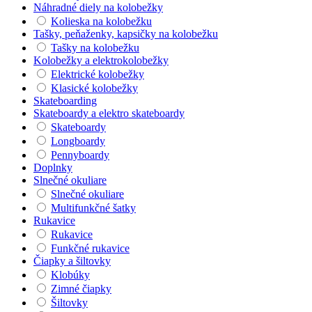
Náhradné diely na kolobežky
Kolieska na kolobežku
Tašky, peňaženky, kapsičky na kolobežku
Tašky na kolobežku
Kolobežky a elektrokolobežky
Elektrické kolobežky
Klasické kolobežky
Skateboarding
Skateboardy a elektro skateboardy
Skateboardy
Longboardy
Pennyboardy
Doplnky
Slnečné okuliare
Slnečné okuliare
Multifunkčné šatky
Rukavice
Rukavice
Funkčné rukavice
Čiapky a šiltovky
Klobúky
Zimné čiapky
Šiltovky