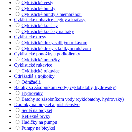
Cyklistické vesty
Cyklistické bundy
Cyklistické bundy s membránou
Cyklistické nohavice, legíny a kraťasy
Cyklistické kraťasy
Cyklistické kraťasy na traky
Cyklistické dresy
Cyklistické dresy s dlhým rukávom
Cyklistické dresy s krátkym rukávom
Cyklistické ponožky a podkolienky
Cyklistické ponožky
Cyklistické rukavice
Cyklistické rukavice
Odrážadlá a trojkolky
Odrážadlá
Batohy so zásobníkom vody (cyklobatohy, hydrovaky)
Hydrovaky
Batohy so zásobníkom vody (cyklobatohy, hydrovaky)
Doplnky na bicykel a príslušenstvo
Sedlá na bicykel
Reflexné prvky
Hadičky na pumpu
Pumpy na bicykel