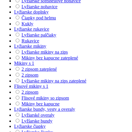
Lyžiarske softshellové nohavice
Lyžiarske nohavice
Lyžiarske doplnky
Čiapky pod helmu
Kukly
Lyžiarske rukavice
Lyžiarske palčiaky
Rukavice
Lyžiarske mikiny
Lyžiarske mikiny na zips
Mikiny bez kapucne zateplené
Mikiny s 1
2 zipsom zateplené
2 zipsom
Lyžiarske mikiny na zips zateplené
Flisové mikiny s 1
2 zipsom
Flisové mikiny so zipsom
Mikiny bez kapucne
Lyžiarske bundy, vesty a overaly
Lyžiarské overaly
Lyžíarske bundy
Lyžiarske čiapky