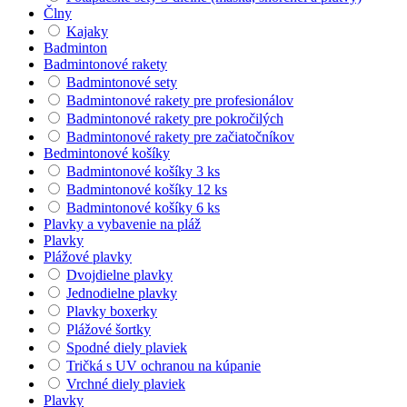
Člny
Kajaky
Badminton
Badmintonové rakety
Badmintonové sety
Badmintonové rakety pre profesionálov
Badmintonové rakety pre pokročilých
Badmintonové rakety pre začiatočníkov
Bedmintonové košíky
Badmintonové košíky 3 ks
Badmintonové košíky 12 ks
Badmintonové košíky 6 ks
Plavky a vybavenie na pláž
Plavky
Plážové plavky
Dvojdielne plavky
Jednodielne plavky
Plavky boxerky
Plážové šortky
Spodné diely plaviek
Tričká s UV ochranou na kúpanie
Vrchné diely plaviek
Plavky