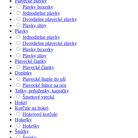
Plavecké plavky
Plavky boxerky
Jednodielne plavky
Dvojdielne plavecké plavky
Plavky slipy
Plavky
Jednodielne plavky
Dvojdielne plavecké plavky
Plavky boxerky
Plavky slipy
Plavecké čiapky
Plavecké čiapky
Doplnky
Plavecké štuple do uší
Plavecké štipce na nos
Tašky, peňaženky, kapsičky
Športové vrecká
Hokej
Korčule na hokej
Hokejové korčule
Hokejky
Hokejky
Šnúrky
Šnúrky