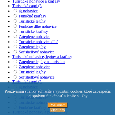
Turistické nohavice a kraťasy
Turistické capri (3
4) nohavice
Funkčné kraťasy
Turistické legíny
Funkčné dlhé nohavice
Turistické kraťasy
Zateplené nohavice
Turistické nohavice dlhé
Zateplené legíny
Softshellové nohavice
Turistické nohavice, legíny a kraťasy
Zateplené legíny na turistiku
Zateplené nohavice
Turistické legíny
Softshellové nohavice
Turistické capri (3
4) nohavice
Používaním stránky súhlasíte s využitím cookies ktoré zabezpečia
Funkčné dlhé nohavice
jej správnu funkčnosť a lepšie služby
Turistické kraťasy
Turistické nohavice dlhé
Rozumiem
Funkčné kraťasy
Viac info
Turistické ponožky a podkolienky