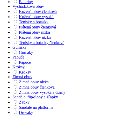
Baleríny
Vychádzková obuv
Kožená obuv členková
Kožená obuv vysoká
Tenisky a botasky
Plátená obuv členková
Plátená obuv nízka
Kožená obuv nízka
Tenisky a botasky členkové
Gumáky
Gumáky
Papuče
Papuče
Kroksy
Kroksy
Zimná obuv
Zimná obuv nízka
Zimná obuv členková
Zimná obuv vysoká a čižmy
Sandále, flip-flopy a šľapky
Žabky
Sandále na platforme
Dreváky