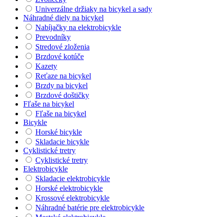
Univerzálne držiaky na bicykel a sady
Náhradné diely na bicykel
Nabíjačky na elektrobicykle
Prevodníky
Stredové zloženia
Brzdové kotúče
Kazety
Reťaze na bicykel
Brzdy na bicykel
Brzdové doštičky
Fľaše na bicykel
Fľaše na bicykel
Bicykle
Horské bicykle
Skladacie bicykle
Cyklistické tretry
Cyklistické tretry
Elektrobicykle
Skladacie elektrobicykle
Horské elektrobicykle
Krossové elektrobicykle
Náhradné batérie pre elektrobicykle