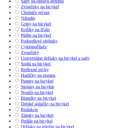
Sady na opravu defektu
Zvončeky na bicykel
Chrániče reťaze
Náradie
Gripy na bicykel
Košíky na fľaše
Plášte na bicykel
Podsedlové objímky
Cyklopočítače
Zvončeky
Univerzálne držiaky na bicykel a sady
Sedlá na bicykel
Reflexné prvky
Hadičky na pumpu
Pumpy na bicykel
Stojany na bicykle
Nosiče na bicykel
Blatníky na bicykel
Detské sedačky na bicykel
Redukcie
Zámky na bicykel
Pedále na bicykel
Držiaky na telefón na bicykel