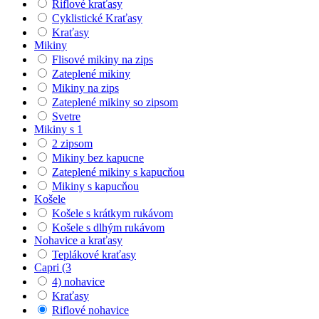
Riflové kraťasy
Cyklistické Kraťasy
Kraťasy
Mikiny
Flisové mikiny na zips
Zateplené mikiny
Mikiny na zips
Zateplené mikiny so zipsom
Svetre
Mikiny s 1
2 zipsom
Mikiny bez kapucne
Zateplené mikiny s kapucňou
Mikiny s kapucňou
Košele
Košele s krátkym rukávom
Košele s dlhým rukávom
Nohavice a kraťasy
Teplákové kraťasy
Capri (3
4) nohavice
Kraťasy
Riflové nohavice