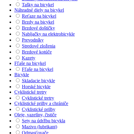
Tašky na bicykel
Náhradné diely na bicykel
Reťaze na bicykel
Brzdy na bicykel
Brzdové doštičky
Nabíjačky na elektrobicykle
Prevodníky
Stredové zloženia
Brzdové kotúče
Kazety
Fľaše na bicykel
Fľaše na bicykel
Bicykle
Skladacie bicykle
Horské bicykle
Cyklistické tretry
Cyklistické tretry
Cyklistické prilby a chrániče
Cyklistické prilby
Oleje, vazelíny, čističe
Sety na údržbu bicykla
Mazivo (lubrikant)
Odmasťovače