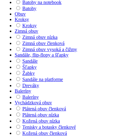
Batohy na notebook
Batohy
Obuv
Kroksy
Kroksy
Zimná obuv
Zimná obuv nízka
Zimná obuv členková
Zimná obuv vysoká a čižmy
Sandále, flip-flopy a šľapky
Sandále
Šľapky
Žabky
Sandále na platforme
Dreváky
Baleríny
Baleríny
Vychádzková obuv
Plátená obuv členková
Plátená obuv nízka
Kožená obuv nízka
Tenisky a botasky členkové
Kožená obuv členková