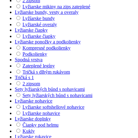
2 zipsom
Lyžiarske mikiny na zips zateplené
Lyžiarske bundy, vesty a overaly
Lyžíarske bundy
Lyžiarské overaly
Lyžiarske čiapky
Lyžiarske čiapky
Lyžiarske ponožky a podkolienky
Kompresné podkolienky
Podkolienky
Spodná vrstva
Zateplené legíny
Tričká s dlhým rukávom
Tričká s 1
2 zipsom
Sety lyžiarských búnd s nohavicami
Sety lyžiarských búnd s nohavicami
Lyžiarske nohavice
Lyžiarske softshellové nohavice
Lyžiarske nohavice
Lyžiarske doplnky
Čiapky pod helmu
Kukly
Lyžiarske rukavice