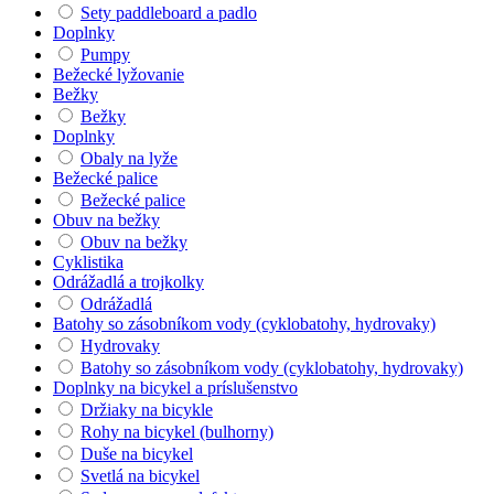
Sety paddleboard a padlo
Doplnky
Pumpy
Bežecké lyžovanie
Bežky
Bežky
Doplnky
Obaly na lyže
Bežecké palice
Bežecké palice
Obuv na bežky
Obuv na bežky
Cyklistika
Odrážadlá a trojkolky
Odrážadlá
Batohy so zásobníkom vody (cyklobatohy, hydrovaky)
Hydrovaky
Batohy so zásobníkom vody (cyklobatohy, hydrovaky)
Doplnky na bicykel a príslušenstvo
Držiaky na bicykle
Rohy na bicykel (bulhorny)
Duše na bicykel
Svetlá na bicykel