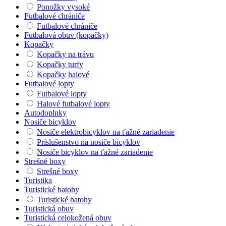
Ponožky vysoké
Futbalové chrániče
Futbalové chrániče
Futbalová obuv (kopačky)
Kopačky
Kopačky na trávu
Kopačky turfy
Kopačky halové
Futbalové lopty
Futbalové lopty
Halové futbalové lopty
Autodoplnky
Nosiče bicyklov
Nosiče elektrobicyklov na ťažné zariadenie
Príslušenstvo na nosiče bicyklov
Nosiče bicyklov na ťažné zariadenie
Strešné boxy
Strešné boxy
Turistika
Turistické batohy
Turistické batohy
Turistická obuv
Turistická celokožená obuv