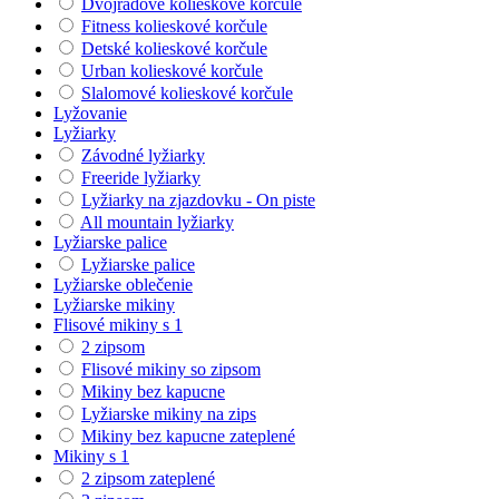
Dvojradové kolieskové korčule
Fitness kolieskové korčule
Detské kolieskové korčule
Urban kolieskové korčule
Slalomové kolieskové korčule
Lyžovanie
Lyžiarky
Závodné lyžiarky
Freeride lyžiarky
Lyžiarky na zjazdovku - On piste
All mountain lyžiarky
Lyžiarske palice
Lyžiarske palice
Lyžiarske oblečenie
Lyžiarske mikiny
Flisové mikiny s 1
2 zipsom
Flisové mikiny so zipsom
Mikiny bez kapucne
Lyžiarske mikiny na zips
Mikiny bez kapucne zateplené
Mikiny s 1
2 zipsom zateplené