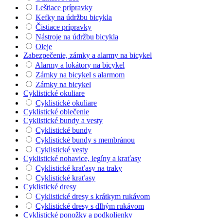
Leštiace prípravky
Kefky na údržbu bicykla
Čistiace prípravky
Nástroje na údržbu bicykla
Oleje
Zabezpečenie, zámky a alarmy na bicykel
Alarmy a lokátory na bicykel
Zámky na bicykel s alarmom
Zámky na bicykel
Cyklistické okuliare
Cyklistické okuliare
Cyklistické oblečenie
Cyklistické bundy a vesty
Cyklistické bundy
Cyklistické bundy s membránou
Cyklistické vesty
Cyklistické nohavice, legíny a kraťasy
Cyklistické kraťasy na traky
Cyklistické kraťasy
Cyklistické dresy
Cyklistické dresy s krátkym rukávom
Cyklistické dresy s dlhým rukávom
Cyklistické ponožky a podkolienky