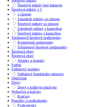
Športové mikiny
Športové mikiny bez kapucne
Športová mikiny s 1
2 zipsom
Zateplené mikiny so zipsom
Športové mikiny so zipsom
Zateplené mikiny s kapucňou
Športové mikiny s kapucňou
Tréningové športové podprsenky
Kompresné podprsenky
Tréningové športové podprsenky
Športová obuv
Športová obuv
Tenisky a botasky
Futbal
Futbalové doplnky
Futbalové brankárske rukavice
Oblečenie
Dresy
Dresy s krátkym rukávom
Nohavice a kraťasy
Kraťasy
Ponožky a podkolienky
Podkolienky