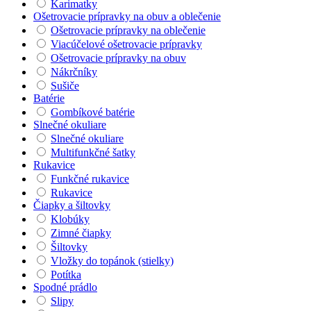
Karimatky
Ošetrovacie prípravky na obuv a oblečenie
Ošetrovacie prípravky na oblečenie
Viacúčelové ošetrovacie prípravky
Ošetrovacie prípravky na obuv
Nákrčníky
Sušiče
Batérie
Gombíkové batérie
Slnečné okuliare
Slnečné okuliare
Multifunkčné šatky
Rukavice
Funkčné rukavice
Rukavice
Čiapky a šiltovky
Klobúky
Zimné čiapky
Šiltovky
Vložky do topánok (stielky)
Potítka
Spodné prádlo
Slipy