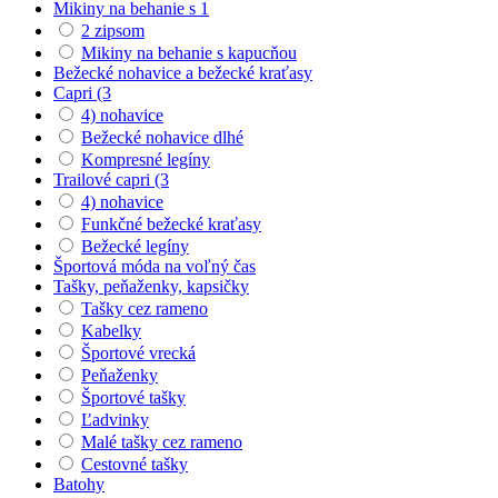
Mikiny na behanie s 1
2 zipsom
Mikiny na behanie s kapucňou
Bežecké nohavice a bežecké kraťasy
Capri (3
4) nohavice
Bežecké nohavice dlhé
Kompresné legíny
Trailové capri (3
4) nohavice
Funkčné bežecké kraťasy
Bežecké legíny
Športová móda na voľný čas
Tašky, peňaženky, kapsičky
Tašky cez rameno
Kabelky
Športové vrecká
Peňaženky
Športové tašky
Ľadvinky
Malé tašky cez rameno
Cestovné tašky
Batohy