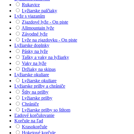
Rukavice
Lyžiarske palčiaky
Lyže s viazaním
Zjazdové lyže - On piste
Allmountain lyže
Závodné lyže
Lyže na zjazdovku - On piste
Lyžiarske doplnky
Pásky na lyže
Tašky a vaky na lyžiarky
Vaky na lyže
Držiaky na skipas
Lyžiarske okuliare
Lyžiarske okuliare
Lyžiarske prilby a chrániče
Štíty na prilby
Lyžiarske prilby
Chrániče
Lyžiarske prilby so štítom
Ľadové korčulovanie
Korčule na ľad
Krasokorčule
Hokejové korčule