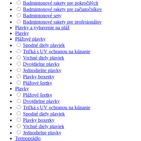
Badmintonové rakety pre pokročilých
Badmintonové rakety pre začiatočníkov
Badmintonové sety
Badmintonové rakety pre profesionálov
Plavky a vybavenie na pláž
Plavky
Plážové plavky
Spodné diely plaviek
Tričká s UV ochranou na kúpanie
Vrchné diely plaviek
Dvojdielne plavky
Jednodielne plavky
Plavky boxerky
Plážové šortky
Plavky
Plážové šortky
Dvojdielne plavky
Tričká s UV ochranou na kúpanie
Spodné diely plaviek
Plavky boxerky
Vrchné diely plaviek
Jednodielne plavky
Termoprádlo