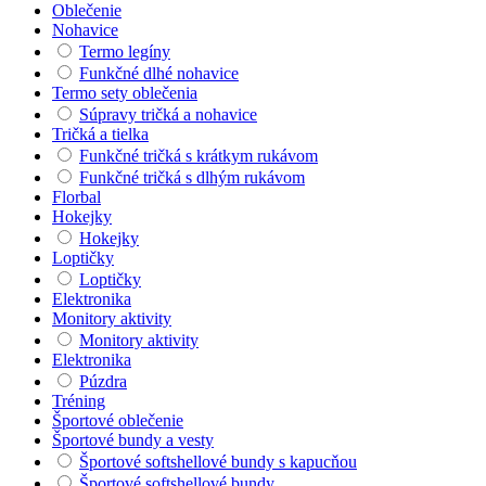
Oblečenie
Nohavice
Termo legíny
Funkčné dlhé nohavice
Termo sety oblečenia
Súpravy tričká a nohavice
Tričká a tielka
Funkčné tričká s krátkym rukávom
Funkčné tričká s dlhým rukávom
Florbal
Hokejky
Hokejky
Loptičky
Loptičky
Elektronika
Monitory aktivity
Monitory aktivity
Elektronika
Púzdra
Tréning
Športové oblečenie
Športové bundy a vesty
Športové softshellové bundy s kapucňou
Športové softshellové bundy