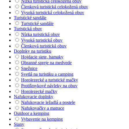
Nízka turistická celokožená obuv
Členková turistická celokožená obuv
Vysoká turistická celokožená obuv
Turistické sandále
Turistické sandále
Turistická obuv
Nízka turistická obuv
Vysoká turistická obuv
Členková turistická obuv
Doplnky na turistiku
Hojdacie siete, hamaky
Obranné spreje na medvede
Snežnice
Svetlá na turistiku a camping
Horolezecké a turistické mačky
Protišmykové návleky na obuv
Horolezecké mačky
Nafukovacie doplnky
Nafukovacie ležadlá a postele
Nafukovačky a matrace
Outdoor a kemping
Vybavenie na kemping
Stany