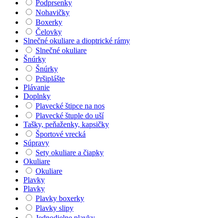
Podprsenky
Nohavičky
Boxerky
Čelovky
Slnečné okuliare a dioptrické rámy
Slnečné okuliare
Šnúrky
Šnúrky
Pršiplášte
Plávanie
Doplnky
Plavecké štipce na nos
Plavecké štuple do uší
Tašky, peňaženky, kapsičky
Športové vrecká
Súpravy
Sety okuliare a čiapky
Okuliare
Okuliare
Plavky
Plavky
Plavky boxerky
Plavky slipy
Jednodielne plavky