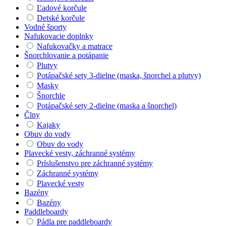
Ľadové korčule
Detské korčule
Vodné športy
Nafukovacie doplnky
Nafukovačky a matrace
Šnorchlovanie a potápanie
Plutvy
Potápačské sety 3-dielne (maska, šnorchel a plutvy)
Masky
Šnorchle
Potápačské sety 2-dielne (maska a šnorchel)
Člny
Kajaky
Obuv do vody
Obuv do vody
Plavecké vesty, záchranné systémy
Príslušenstvo pre záchranné systémy
Záchranné systémy
Plavecké vesty
Bazény
Bazény
Paddleboardy
Pádla pre paddleboardy