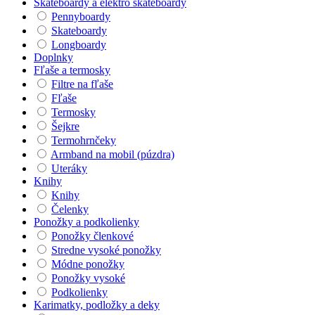
Skateboardy a elektro skateboardy
Pennyboardy
Skateboardy
Longboardy
Doplnky
Fľaše a termosky
Filtre na fľaše
Fľaše
Termosky
Šejkre
Termohrnčeky
Armband na mobil (púzdra)
Uteráky
Knihy
Knihy
Čelenky
Ponožky a podkolienky
Ponožky členkové
Stredne vysoké ponožky
Módne ponožky
Ponožky vysoké
Podkolienky
Karimatky, podložky a deky