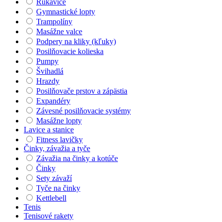
Rukavice
Gymnastické lopty
Trampolíny
Masážne valce
Podpery na kliky (kľuky)
Posilňovacie kolieska
Pumpy
Švihadlá
Hrazdy
Posilňovače prstov a zápästia
Expandéry
Závesné posilňovacie systémy
Masážne lopty
Lavice a stanice
Fitness lavičky
Činky, závažia a tyče
Závažia na činky a kotúče
Činky
Sety závaží
Tyče na činky
Kettlebell
Tenis
Tenisové rakety