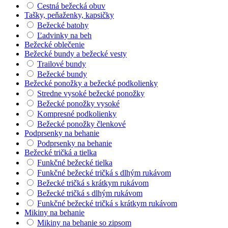
Cestná bežecká obuv
Tašky, peňaženky, kapsičky
Bežecké batohy
Ľadvinky na beh
Bežecké oblečenie
Bežecké bundy a bežecké vesty
Trailové bundy
Bežecké bundy
Bežecké ponožky a bežecké podkolienky
Stredne vysoké bežecké ponožky
Bežecké ponožky vysoké
Kompresné podkolienky
Bežecké ponožky členkové
Podprsenky na behanie
Podprsenky na behanie
Bežecké tričká a tielka
Funkčné bežecké tielka
Funkčné bežecké tričká s dlhým rukávom
Bežecké tričká s krátkym rukávom
Bežecké tričká s dlhým rukávom
Funkčné bežecké tričká s krátkym rukávom
Mikiny na behanie
Mikiny na behanie so zipsom