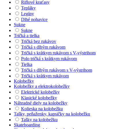
Riflové kraťasy
Tepláky
Legíny
Dlhé nohavice
Sukne
Sukne
Tričká a tielka
Tričká bez rukávov
Tričká s dlhým rukávom
Tričká s krátkym rukávom s V-výstrihom
Polo tričká s krátkym rukávom
Tielka
Tričká s dlhým rukávom s V-výstrihom
Tričká s krátkym rukávom
Kolobežky
Kolobežky a elektrokolobežky
Elektrické kolobežky
Klasické kolobežky
Náhradné diely na kolobežky
Kolieska na kolobežku
Tašky, peňaženky, kapsičky na kolobežku
Tašky na kolobežku
Skateboarding