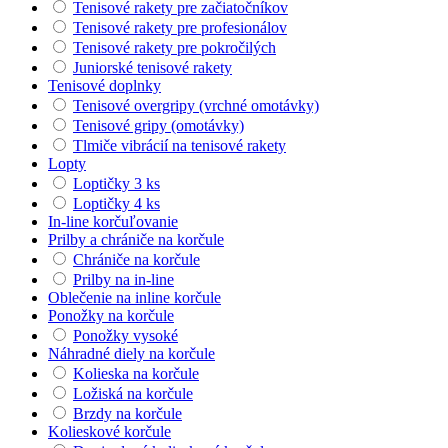
Tenisové rakety pre začiatočníkov
Tenisové rakety pre profesionálov
Tenisové rakety pre pokročilých
Juniorské tenisové rakety
Tenisové doplnky
Tenisové overgripy (vrchné omotávky)
Tenisové gripy (omotávky)
Tlmiče vibrácií na tenisové rakety
Lopty
Loptičky 3 ks
Loptičky 4 ks
In-line korčuľovanie
Prilby a chrániče na korčule
Chrániče na korčule
Prilby na in-line
Oblečenie na inline korčule
Ponožky na korčule
Ponožky vysoké
Náhradné diely na korčule
Kolieska na korčule
Ložiská na korčule
Brzdy na korčule
Kolieskové korčule