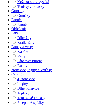
Kožená obuv vysoká
Tenisky a botasky
Gumáky
Gumáky
Papuče
Papuče
Oblečenie
Šaty
Dlhé šaty
Krátke šaty
Bundy a vesty
Kabáty
Vesty
Páperové bundy
Bundy
Nohavice, legíny a kraťasy
Capri (3
4) nohavice
Legíny
Dlhé nohavice
Tepláky
Teplákové kraťasy
Zateplené tepláky