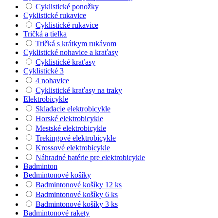
Cyklistické ponožky
Cyklistické rukavice
Cyklistické rukavice
Tričká a tielka
Tričká s krátkym rukávom
Cyklistické nohavice a kraťasy
Cyklistické kraťasy
Cyklistické 3
4 nohavice
Cyklistické kraťasy na traky
Elektrobicykle
Skladacie elektrobicykle
Horské elektrobicykle
Mestské elektrobicykle
Trekingové elektrobicykle
Krossové elektrobicykle
Náhradné batérie pre elektrobicykle
Badminton
Bedmintonové košíky
Badmintonové košíky 12 ks
Badmintonové košíky 6 ks
Badmintonové košíky 3 ks
Badmintonové rakety