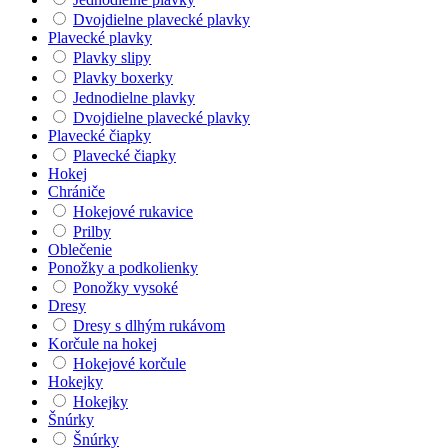
Dvojdielne plavecké plavky
Plavecké plavky
Plavky slipy
Plavky boxerky
Jednodielne plavky
Dvojdielne plavecké plavky
Plavecké čiapky
Plavecké čiapky
Hokej
Chrániče
Hokejové rukavice
Prilby
Oblečenie
Ponožky a podkolienky
Ponožky vysoké
Dresy
Dresy s dlhým rukávom
Korčule na hokej
Hokejové korčule
Hokejky
Hokejky
Šnúrky
Šnúrky