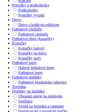
Kraťasy
Ponožky a podkolienky
Podkolienky
Ponožky vysoké
Dresy
Dresy s krátkym rukávom
Futbalové chrániče
Futbalové chrániče
Futbalová obuv (kopačky)
Kopačky
Kopačky halové
Kopačky na trávu
Kopačky turfy
Futbalové lopty
Halové futbalové lopty
Futbalové lopty
Futbalové doplnky
Futbalové brankárske rukavice
Turistika
Doplnky na turistiku
Obranné spreje na medvede
Snežnice
Svetlá na turistiku a camping
Horolezecké a turistické mačky