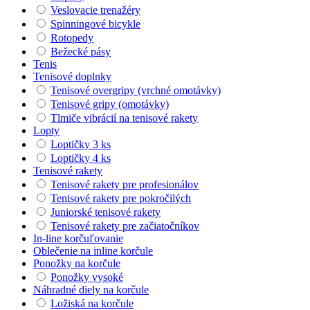
Veslovacie trenažéry
Spinningové bicykle
Rotopedy
Bežecké pásy
Tenis
Tenisové doplnky
Tenisové overgripy (vrchné omotávky)
Tenisové gripy (omotávky)
Tlmiče vibrácií na tenisové rakety
Lopty
Loptičky 3 ks
Loptičky 4 ks
Tenisové rakety
Tenisové rakety pre profesionálov
Tenisové rakety pre pokročilých
Juniorské tenisové rakety
Tenisové rakety pre začiatočníkov
In-line korčuľovanie
Oblečenie na inline korčule
Ponožky na korčule
Ponožky vysoké
Náhradné diely na korčule
Ložiská na korčule