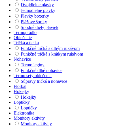
Dvojdielne plavky
Jednodielne plavky
Plavky boxerky
Plážové šortky
Spodné diely plaviek
Termoprádlo
Oblečenie
Tričká a tielka
Funkčné tričká s dlhým rukávom
Funkčné tričká s krátkym rukávom
Nohavice
Termo legíny
Funkčné dlhé nohavice
Termo sety oblečenia
Súpravy tričká a nohavice
Florbal
Hokejky
Hokejky
Loptičky
Loptičky
Elektronika
Monitory aktivity
Monitory aktivity