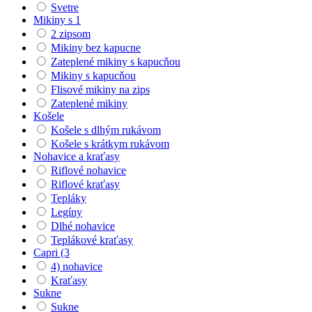
Svetre
Mikiny s 1
2 zipsom
Mikiny bez kapucne
Zateplené mikiny s kapucňou
Mikiny s kapucňou
Flisové mikiny na zips
Zateplené mikiny
Košele
Košele s dlhým rukávom
Košele s krátkym rukávom
Nohavice a kraťasy
Riflové nohavice
Riflové kraťasy
Tepláky
Legíny
Dlhé nohavice
Teplákové kraťasy
Capri (3
4) nohavice
Kraťasy
Sukne
Sukne