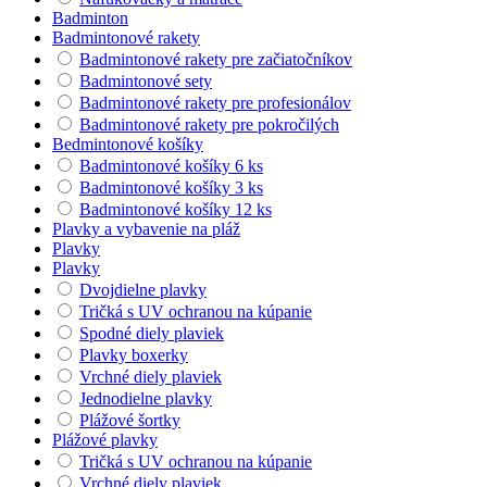
Badminton
Badmintonové rakety
Badmintonové rakety pre začiatočníkov
Badmintonové sety
Badmintonové rakety pre profesionálov
Badmintonové rakety pre pokročilých
Bedmintonové košíky
Badmintonové košíky 6 ks
Badmintonové košíky 3 ks
Badmintonové košíky 12 ks
Plavky a vybavenie na pláž
Plavky
Plavky
Dvojdielne plavky
Tričká s UV ochranou na kúpanie
Spodné diely plaviek
Plavky boxerky
Vrchné diely plaviek
Jednodielne plavky
Plážové šortky
Plážové plavky
Tričká s UV ochranou na kúpanie
Vrchné diely plaviek