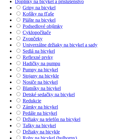
Doplnky na bicykel a príslušenstvo
Gripy na bicykel
Košíky na fľaše
Plášte na bicykel
Podsedlové objímky
Cyklopočítače
Zvončeky
Univerzálne držiaky na bicykel a sady
Sedlá na bicykel
Reflexné prvky
Hadičky na pumpu
Pumpy na bicykel
Stojany na bicykle
Nosiče na bicykel
Blatníky na bicykel
Detské sedačky na bicykel
Redukcie
Zámky na bicykel
Pedále na bicykel
Držiaky na telefón na bicykel
Tašky na bicykel
Držiaky na bicykle
Rohy na bicykel (bulhorny)