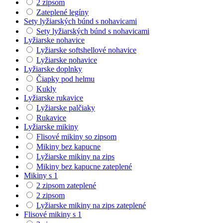
2 zipsom
Zateplené legíny
Sety lyžiarských búnd s nohavicami
Sety lyžiarských búnd s nohavicami
Lyžiarske nohavice
Lyžiarske softshellové nohavice
Lyžiarske nohavice
Lyžiarske doplnky
Čiapky pod helmu
Kukly
Lyžiarske rukavice
Lyžiarske palčiaky
Rukavice
Lyžiarske mikiny
Flisové mikiny so zipsom
Mikiny bez kapucne
Lyžiarske mikiny na zips
Mikiny bez kapucne zateplené
Mikiny s 1
2 zipsom zateplené
2 zipsom
Lyžiarske mikiny na zips zateplené
Flisové mikiny s 1