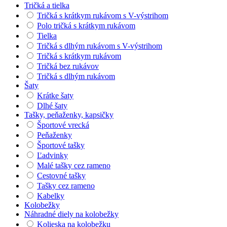
Tričká a tielka
Tričká s krátkym rukávom s V-výstrihom
Polo tričká s krátkym rukávom
Tielka
Tričká s dlhým rukávom s V-výstrihom
Tričká s krátkym rukávom
Tričká bez rukávov
Tričká s dlhým rukávom
Šaty
Krátke šaty
Dlhé šaty
Tašky, peňaženky, kapsičky
Športové vrecká
Peňaženky
Športové tašky
Ľadvinky
Malé tašky cez rameno
Cestovné tašky
Tašky cez rameno
Kabelky
Kolobežky
Náhradné diely na kolobežky
Kolieska na kolobežku