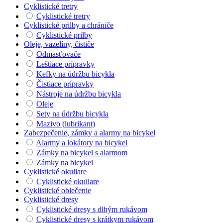
Cyklistické tretry
Cyklistické tretry
Cyklistické prilby a chrániče
Cyklistické prilby
Oleje, vazelíny, čističe
Odmasťovače
Leštiace prípravky
Kefky na údržbu bicykla
Čistiace prípravky
Nástroje na údržbu bicykla
Oleje
Sety na údržbu bicykla
Mazivo (lubrikant)
Zabezpečenie, zámky a alarmy na bicykel
Alarmy a lokátory na bicykel
Zámky na bicykel s alarmom
Zámky na bicykel
Cyklistické okuliare
Cyklistické okuliare
Cyklistické oblečenie
Cyklistické dresy
Cyklistické dresy s dlhým rukávom
Cyklistické dresy s krátkym rukávom