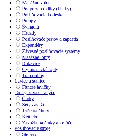
Masážne valce
Podpery na kliky (kľuky)
Posilňovacie kolieska
Pumpy
Švihadlá
Hrazdy
Posilňovače prstov a zápästia
Expandéry
Závesné posilňovacie systémy
Masážne lopty
Rukavice
Gymnastické lopty
Trampolíny
Lavice a stanice
Fitness lavičky
Činky, závažia a tyče
Činky
Sety závaží
Tyče na činky
Kettlebell
Závažia na činky a kotúče
Posilňovacie stroje
Stepery