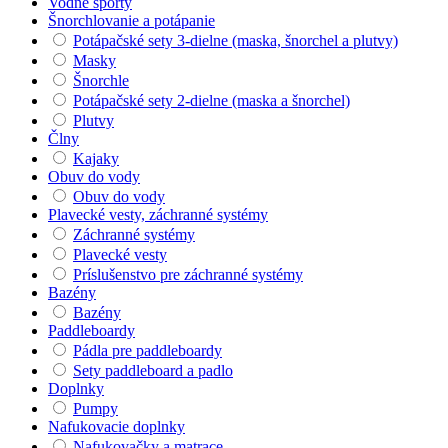
Vodné športy
Šnorchlovanie a potápanie
Potápačské sety 3-dielne (maska, šnorchel a plutvy)
Masky
Šnorchle
Potápačské sety 2-dielne (maska a šnorchel)
Plutvy
Člny
Kajaky
Obuv do vody
Obuv do vody
Plavecké vesty, záchranné systémy
Záchranné systémy
Plavecké vesty
Príslušenstvo pre záchranné systémy
Bazény
Bazény
Paddleboardy
Pádla pre paddleboardy
Sety paddleboard a padlo
Doplnky
Pumpy
Nafukovacie doplnky
Nafukovačky a matrace