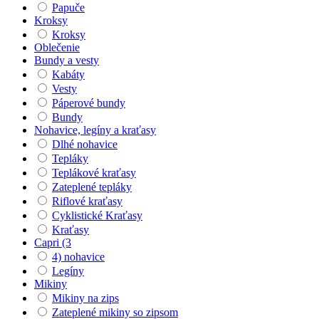
Papuče
Kroksy
Kroksy
Oblečenie
Bundy a vesty
Kabáty
Vesty
Páperové bundy
Bundy
Nohavice, legíny a kraťasy
Dlhé nohavice
Tepláky
Teplákové kraťasy
Zateplené tepláky
Riflové kraťasy
Cyklistické Kraťasy
Kraťasy
Capri (3
4) nohavice
Legíny
Mikiny
Mikiny na zips
Zateplené mikiny so zipsom