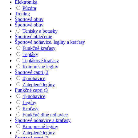
Elektronika
Púzdra
Tréning
Športová obuv
Športová obuv
Tenisky a botasky
Športové oblečenie
Športové nohavice, legíny a kraťasy
Funkčné kraťasy
Tepláky
Teplákové kraťasy
Kompresné legíny
Športové capri (3
4) nohavice
Zateplené legíny
Funkčné capri (3
4) nohavice
Legíny
Kraťasy
Funkčné dlhé nohavice
Športové nohavice a kraťasy
Kompresné legíny
Zateplené legíny