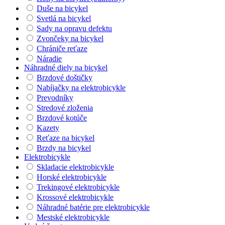
Duše na bicykel
Svetlá na bicykel
Sady na opravu defektu
Zvončeky na bicykel
Chrániče reťaze
Náradie
Náhradné diely na bicykel
Brzdové doštičky
Nabíjačky na elektrobicykle
Prevodníky
Stredové zloženia
Brzdové kotúče
Kazety
Reťaze na bicykel
Brzdy na bicykel
Elektrobicykle
Skladacie elektrobicykle
Horské elektrobicykle
Trekingové elektrobicykle
Krossové elektrobicykle
Náhradné batérie pre elektrobicykle
Mestské elektrobicykle