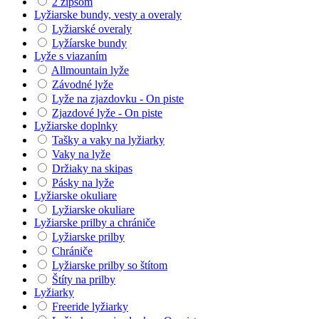
2 zipsom
Lyžiarske bundy, vesty a overaly
Lyžiarské overaly
Lyžíarske bundy
Lyže s viazaním
Allmountain lyže
Závodné lyže
Lyže na zjazdovku - On piste
Zjazdové lyže - On piste
Lyžiarske doplnky
Tašky a vaky na lyžiarky
Vaky na lyže
Držiaky na skipas
Pásky na lyže
Lyžiarske okuliare
Lyžiarske okuliare
Lyžiarske prilby a chrániče
Lyžiarske prilby
Chrániče
Lyžiarske prilby so štítom
Štíty na prilby
Lyžiarky
Freeride lyžiarky