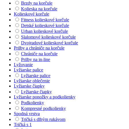
Brzdy na korčule
Kolieska na korčule
Kolieskové korčule
Fitness kolieskové korčule
Detské kolieskové korčule
Urban kolieskové korčule
Slalomové kolieskové korčule
Dvojradové kolieskové korčule
Prilby a chrániče na korčule
Chrániče na korčule
Prilby na in-line
Lyžovanie
Lyžiarske palice
Lyžiarske palice
Lyžiarske oblečenie
Lyžiarske čiapky
Lyžiarske čiapky
Lyžiarske ponožky a podkolienky
Podkolienky
Kompresné podkolienky
Spodná vrstva
Tričká s dlhým rukávom
Tričká s 1