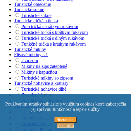
Turistické oblečenie
Turistické sukne
Turistické sukne
Turistické tričká a tielka
Polo tričká s krátkym rukávom
Turistické tričká s krátkym rukávom
Turistické tričká s dlhým rukávom
Funkčné tričká s krátkym rukávom
Turistické mikiny
Flisové mikiny s 1
2 zipsom
Mikiny na zips zateplené
Mikiny s kapucňou
Turistické mikiny so zipsom
Turistické nohavice a kraťasy
Turistické nohavice dlhé
Zateplené legíny
Softshellové nohavice
Používaním stránky súhlasíte s využitím cookies ktoré zabezpečia
Turistické capri (3
jej správnu funkčnosť a lepšie služby
4) nohavice
Funkčné kraťasy
Rozumiem
Turistické legíny
Viac info
Funkčné dlhé nohavice