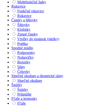
Multifunkčné šatky
Rukavice
Funkčné rukavice
Rukavice
Čiapky a šiltovky
Šiltovky
Klobúky
Zimné čiapky
Vložky do topánok (stielky)
Potítka
Spodné prádlo
Podprsenky
Nohavičky
Boxerky
Slipy
Čelovky
Slnečné okuliare a dioptrické rámy
Slnečné okuliare
Šnúrky
Šnúrky
Pršiplášte
Fľaše a termosky
Fľaše