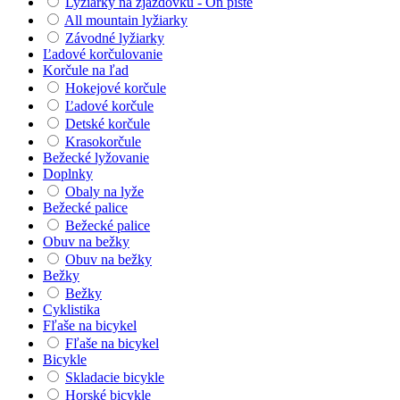
Lyžiarky na zjazdovku - On piste
All mountain lyžiarky
Závodné lyžiarky
Ľadové korčulovanie
Korčule na ľad
Hokejové korčule
Ľadové korčule
Detské korčule
Krasokorčule
Bežecké lyžovanie
Doplnky
Obaly na lyže
Bežecké palice
Bežecké palice
Obuv na bežky
Obuv na bežky
Bežky
Bežky
Cyklistika
Fľaše na bicykel
Fľaše na bicykel
Bicykle
Skladacie bicykle
Horské bicykle