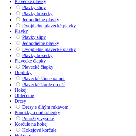
Plavecké plavky
Plavky slipy
Plavky boxerky
Jednodielne plavky
Dvojdielne plavecké plavky
Plavky
Plavky slipy
Jednodielne plavky
Dvojdielne plavecké plavky
Plavky boxerky
Plavecké čiapky
Plavecké čiapky
Doplnky
Plavecké štipce na nos
Plavecké štuple do uší
Hokej
Oblečenie
Dresy
Dresy s dlhým rukávom
Ponožky a podkolienky
Ponožky vysoké
Korčule na hokej
Hokejové korčule
Hokejky