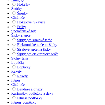
Hokejky
Šnúrky
Šnúrky
Chrániče
Hokejové rukavice
Prilby
Spoločenské hry
Šípky a terče
Šípky pre sisalové terče
Elektronické terče na šípky
Sisalové terče na šípky
Šípky pre elektronické terče
Stolný tenis
Loptičky
Loptičky
Rakety
Rakety
Fitnes
Chrániče
Bandáže a ortézy
Karimatky, podložky a deky
Fitness podložky
Fitness pomôcky