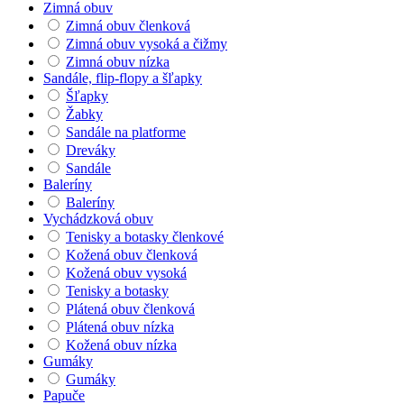
Zimná obuv
Zimná obuv členková
Zimná obuv vysoká a čižmy
Zimná obuv nízka
Sandále, flip-flopy a šľapky
Šľapky
Žabky
Sandále na platforme
Dreváky
Sandále
Baleríny
Baleríny
Vychádzková obuv
Tenisky a botasky členkové
Kožená obuv členková
Kožená obuv vysoká
Tenisky a botasky
Plátená obuv členková
Plátená obuv nízka
Kožená obuv nízka
Gumáky
Gumáky
Papuče