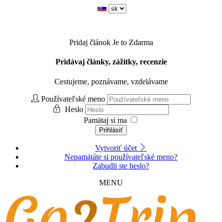
Pridaj článok
Je to Zdarma
Pridávaj články, zážitky, recenzie
Cestujeme, poznávame, vzdelávame
Používateľské meno
Heslo
Pamätaj si ma
Prihlásiť
Vytvoriť účet
Nepamätáte si používateľské meno?
Zabudli ste heslo?
MENU