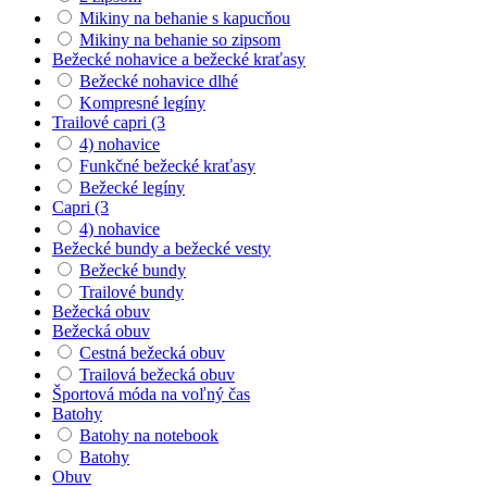
Mikiny na behanie s kapucňou
Mikiny na behanie so zipsom
Bežecké nohavice a bežecké kraťasy
Bežecké nohavice dlhé
Kompresné legíny
Trailové capri (3
4) nohavice
Funkčné bežecké kraťasy
Bežecké legíny
Capri (3
4) nohavice
Bežecké bundy a bežecké vesty
Bežecké bundy
Trailové bundy
Bežecká obuv
Bežecká obuv
Cestná bežecká obuv
Trailová bežecká obuv
Športová móda na voľný čas
Batohy
Batohy na notebook
Batohy
Obuv