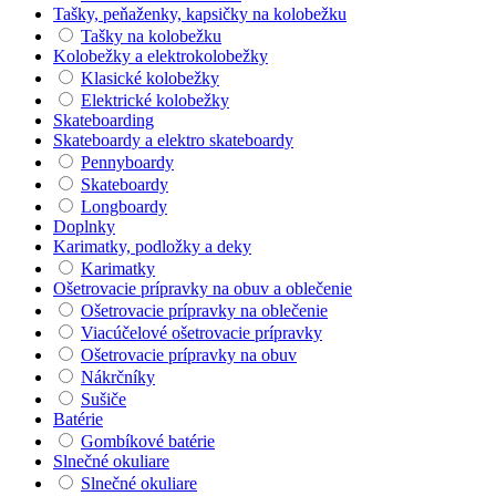
Tašky, peňaženky, kapsičky na kolobežku
Tašky na kolobežku
Kolobežky a elektrokolobežky
Klasické kolobežky
Elektrické kolobežky
Skateboarding
Skateboardy a elektro skateboardy
Pennyboardy
Skateboardy
Longboardy
Doplnky
Karimatky, podložky a deky
Karimatky
Ošetrovacie prípravky na obuv a oblečenie
Ošetrovacie prípravky na oblečenie
Viacúčelové ošetrovacie prípravky
Ošetrovacie prípravky na obuv
Nákrčníky
Sušiče
Batérie
Gombíkové batérie
Slnečné okuliare
Slnečné okuliare