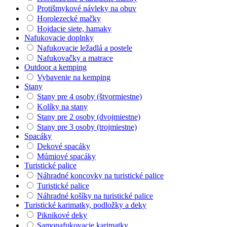
Protišmykové návleky na obuv
Horolezecké mačky
Hojdacie siete, hamaky
Nafukovacie doplnky
Nafukovacie ležadlá a postele
Nafukovačky a matrace
Outdoor a kemping
Vybavenie na kemping
Stany
Stany pre 4 osoby (štvormiestne)
Kolíky na stany
Stany pre 2 osoby (dvojmiestne)
Stany pre 3 osoby (trojmiestne)
Spacáky
Dekové spacáky
Múmiové spacáky
Turistické palice
Náhradné koncovky na turistické palice
Turistické palice
Náhradné košíky na turistické palice
Turistické karimatky, podložky a deky
Piknikové deky
Samonafukovacie karimatky