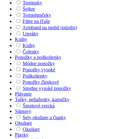
Termosky
Šejkre
Termohrnčeky
Filtre na fľaše
Armband na mobil (púzdra)
Uteráky
Knihy
Knihy
Čelenky
Ponožky a podkolienky
Módne ponožky
Ponožky vysoké
Podkolienky
Ponožky členkové
Stredne vysoké ponožky
Plávanie
Tašky, peňaženky, kapsičky
Športové vrecká
Súpravy
Sety okuliare a čiapky
Okuliare
Okuliare
Plavky