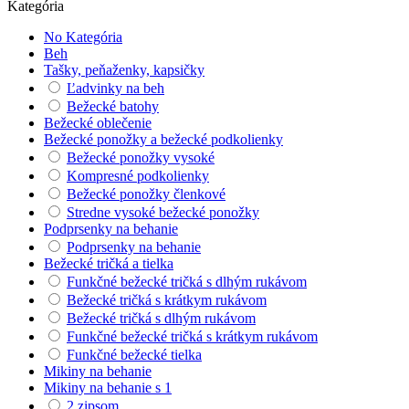
Kategória
No Kategória
Beh
Tašky, peňaženky, kapsičky
Ľadvinky na beh
Bežecké batohy
Bežecké oblečenie
Bežecké ponožky a bežecké podkolienky
Bežecké ponožky vysoké
Kompresné podkolienky
Bežecké ponožky členkové
Stredne vysoké bežecké ponožky
Podprsenky na behanie
Podprsenky na behanie
Bežecké tričká a tielka
Funkčné bežecké tričká s dlhým rukávom
Bežecké tričká s krátkym rukávom
Bežecké tričká s dlhým rukávom
Funkčné bežecké tričká s krátkym rukávom
Funkčné bežecké tielka
Mikiny na behanie
Mikiny na behanie s 1
2 zipsom