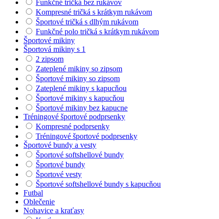
Funkčné tričká bez rukávov
Kompresné tričká s krátkym rukávom
Športové tričká s dlhým rukávom
Funkčné polo tričká s krátkym rukávom
Športové mikiny
Športová mikiny s 1
2 zipsom
Zateplené mikiny so zipsom
Športové mikiny so zipsom
Zateplené mikiny s kapucňou
Športové mikiny s kapucňou
Športové mikiny bez kapucne
Tréningové športové podprsenky
Kompresné podprsenky
Tréningové športové podprsenky
Športové bundy a vesty
Športové softshellové bundy
Športové bundy
Športové vesty
Športové softshellové bundy s kapucňou
Futbal
Oblečenie
Nohavice a kraťasy