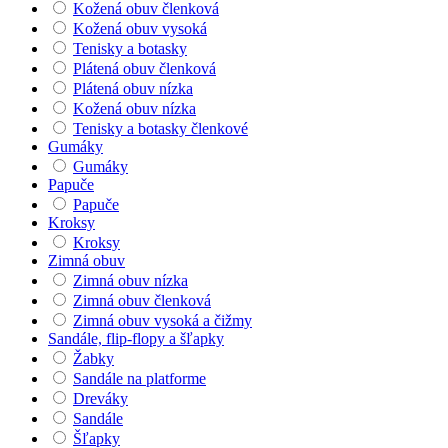
Kožená obuv členková
Kožená obuv vysoká
Tenisky a botasky
Plátená obuv členková
Plátená obuv nízka
Kožená obuv nízka
Tenisky a botasky členkové
Gumáky
Gumáky
Papuče
Papuče
Kroksy
Kroksy
Zimná obuv
Zimná obuv nízka
Zimná obuv členková
Zimná obuv vysoká a čižmy
Sandále, flip-flopy a šľapky
Žabky
Sandále na platforme
Dreváky
Sandále
Šľapky