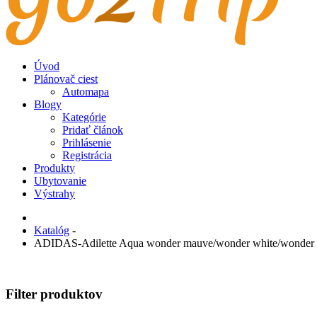
Úvod
Plánovač ciest
Automapa
Blogy
Kategórie
Pridať článok
Prihlásenie
Registrácia
Produkty
Ubytovanie
Výstrahy
Katalóg
-
ADIDAS-Adilette Aqua wonder mauve/wonder white/wonder
Filter produktov