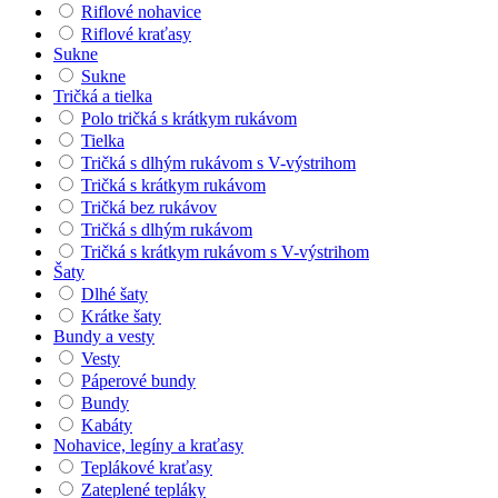
Riflové nohavice
Riflové kraťasy
Sukne
Sukne
Tričká a tielka
Polo tričká s krátkym rukávom
Tielka
Tričká s dlhým rukávom s V-výstrihom
Tričká s krátkym rukávom
Tričká bez rukávov
Tričká s dlhým rukávom
Tričká s krátkym rukávom s V-výstrihom
Šaty
Dlhé šaty
Krátke šaty
Bundy a vesty
Vesty
Páperové bundy
Bundy
Kabáty
Nohavice, legíny a kraťasy
Teplákové kraťasy
Zateplené tepláky