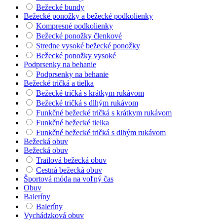
Bežecké bundy
Bežecké ponožky a bežecké podkolienky
Kompresné podkolienky
Bežecké ponožky členkové
Stredne vysoké bežecké ponožky
Bežecké ponožky vysoké
Podprsenky na behanie
Podprsenky na behanie
Bežecké tričká a tielka
Bežecké tričká s krátkym rukávom
Bežecké tričká s dlhým rukávom
Funkčné bežecké tričká s krátkym rukávom
Funkčné bežecké tielka
Funkčné bežecké tričká s dlhým rukávom
Bežecká obuv
Bežecká obuv
Trailová bežecká obuv
Cestná bežecká obuv
Športová móda na voľný čas
Obuv
Baleríny
Baleríny
Vychádzková obuv