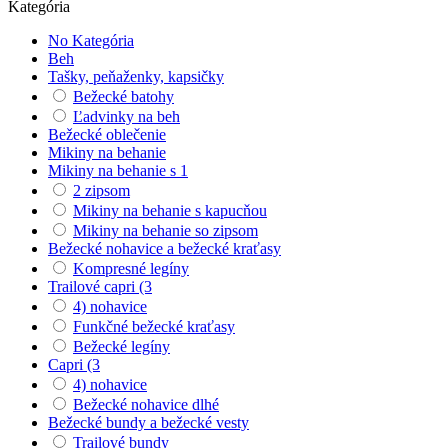
Kategória
No Kategória
Beh
Tašky, peňaženky, kapsičky
Bežecké batohy
Ľadvinky na beh
Bežecké oblečenie
Mikiny na behanie
Mikiny na behanie s 1
2 zipsom
Mikiny na behanie s kapucňou
Mikiny na behanie so zipsom
Bežecké nohavice a bežecké kraťasy
Kompresné legíny
Trailové capri (3
4) nohavice
Funkčné bežecké kraťasy
Bežecké legíny
Capri (3
4) nohavice
Bežecké nohavice dlhé
Bežecké bundy a bežecké vesty
Trailové bundy