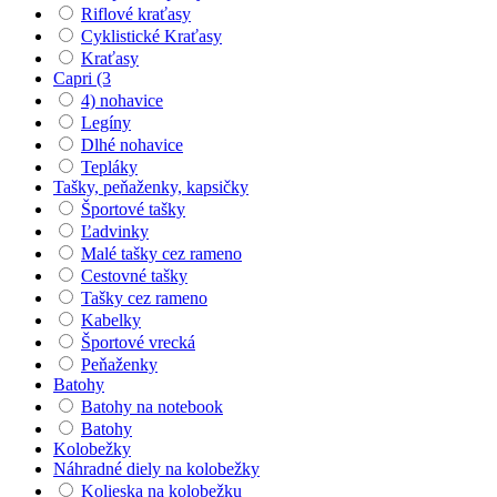
Riflové kraťasy
Cyklistické Kraťasy
Kraťasy
Capri (3
4) nohavice
Legíny
Dlhé nohavice
Tepláky
Tašky, peňaženky, kapsičky
Športové tašky
Ľadvinky
Malé tašky cez rameno
Cestovné tašky
Tašky cez rameno
Kabelky
Športové vrecká
Peňaženky
Batohy
Batohy na notebook
Batohy
Kolobežky
Náhradné diely na kolobežky
Kolieska na kolobežku