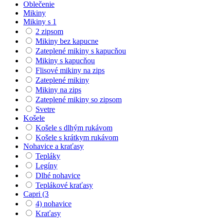
Oblečenie
Mikiny
Mikiny s 1
2 zipsom
Mikiny bez kapucne
Zateplené mikiny s kapucňou
Mikiny s kapucňou
Flisové mikiny na zips
Zateplené mikiny
Mikiny na zips
Zateplené mikiny so zipsom
Svetre
Košele
Košele s dlhým rukávom
Košele s krátkym rukávom
Nohavice a kraťasy
Tepláky
Legíny
Dlhé nohavice
Teplákové kraťasy
Capri (3
4) nohavice
Kraťasy