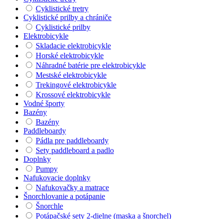
Cyklistické tretry
Cyklistické prilby a chrániče
Cyklistické prilby
Elektrobicykle
Skladacie elektrobicykle
Horské elektrobicykle
Náhradné batérie pre elektrobicykle
Mestské elektrobicykle
Trekingové elektrobicykle
Krossové elektrobicykle
Vodné športy
Bazény
Bazény
Paddleboardy
Pádla pre paddleboardy
Sety paddleboard a padlo
Doplnky
Pumpy
Nafukovacie doplnky
Nafukovačky a matrace
Šnorchlovanie a potápanie
Šnorchle
Potápačské sety 2-dielne (maska a šnorchel)