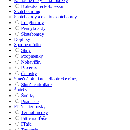
Náhradné diely na kolobežky
Kolieska na kolobežku
Skateboarding
Skateboardy a elektro skateboardy
Longboardy
Pennyboardy
Skateboardy
Doplnky
Spodné prádlo
Slipy
Podprsenky
Nohavičky
Boxerky
Čelovky
Slnečné okuliare a dioptrické rámy
Slnečné okuliare
Šnúrky
Šnúrky
Pršiplášte
Fľaše a termosky
Termohrnčeky
Filtre na fľaše
Fľaše
Termosky