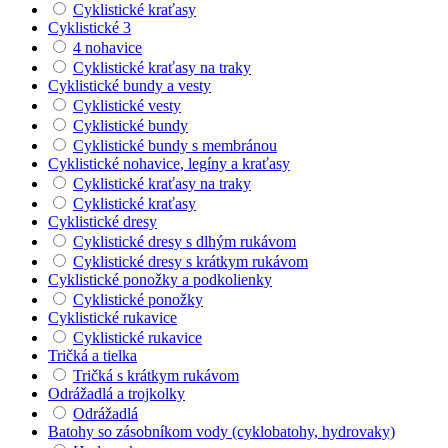
Cyklistické kraťasy
Cyklistické 3
4 nohavice
Cyklistické kraťasy na traky
Cyklistické bundy a vesty
Cyklistické vesty
Cyklistické bundy
Cyklistické bundy s membránou
Cyklistické nohavice, legíny a kraťasy
Cyklistické kraťasy na traky
Cyklistické kraťasy
Cyklistické dresy
Cyklistické dresy s dlhým rukávom
Cyklistické dresy s krátkym rukávom
Cyklistické ponožky a podkolienky
Cyklistické ponožky
Cyklistické rukavice
Cyklistické rukavice
Tričká a tielka
Tričká s krátkym rukávom
Odrážadlá a trojkolky
Odrážadlá
Batohy so zásobníkom vody (cyklobatohy, hydrovaky)