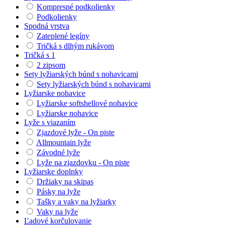
Kompresné podkolienky
Podkolienky
Spodná vrstva
Zateplené legíny
Tričká s dlhým rukávom
Tričká s 1
2 zipsom
Sety lyžiarských búnd s nohavicami
Sety lyžiarských búnd s nohavicami
Lyžiarske nohavice
Lyžiarske softshellové nohavice
Lyžiarske nohavice
Lyže s viazaním
Zjazdové lyže - On piste
Allmountain lyže
Závodné lyže
Lyže na zjazdovku - On piste
Lyžiarske doplnky
Držiaky na skipas
Pásky na lyže
Tašky a vaky na lyžiarky
Vaky na lyže
Ľadové korčulovanie