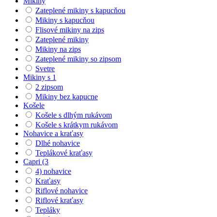
Mikiny
Zateplené mikiny s kapucňou
Mikiny s kapucňou
Flisové mikiny na zips
Zateplené mikiny
Mikiny na zips
Zateplené mikiny so zipsom
Svetre
Mikiny s 1
2 zipsom
Mikiny bez kapucne
Košele
Košele s dlhým rukávom
Košele s krátkym rukávom
Nohavice a kraťasy
Dlhé nohavice
Teplákové kraťasy
Capri (3
4) nohavice
Kraťasy
Riflové nohavice
Riflové kraťasy
Tepláky