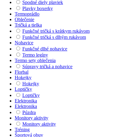
Spodné diely plaviek
Plavky boxerky
Termoprádlo
Oblečenie
Tričká a tielka
Funkčné tričká s krátkym rukávom
Funkčné tričká s dlhým rukávom
Nohavice
Funkčné dlhé nohavice
Termo legíny
Termo sety oblečenia
Súpravy tričká a nohavice
Florbal
Hokejky
Hokejky
Loptičky
Loptičky
Elektronika
Elektronika
Púzdra
Monitory aktivity
Monitory aktivity
Tréning
Športová obuv