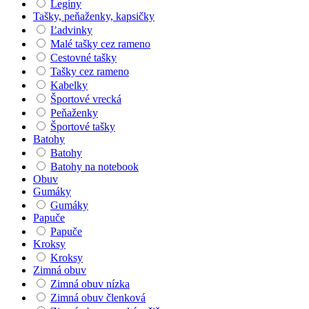
Legíny
Tašky, peňaženky, kapsičky
Ľadvinky
Malé tašky cez rameno
Cestovné tašky
Tašky cez rameno
Kabelky
Športové vrecká
Peňaženky
Športové tašky
Batohy
Batohy
Batohy na notebook
Obuv
Gumáky
Gumáky
Papuče
Papuče
Kroksy
Kroksy
Zimná obuv
Zimná obuv nízka
Zimná obuv členková