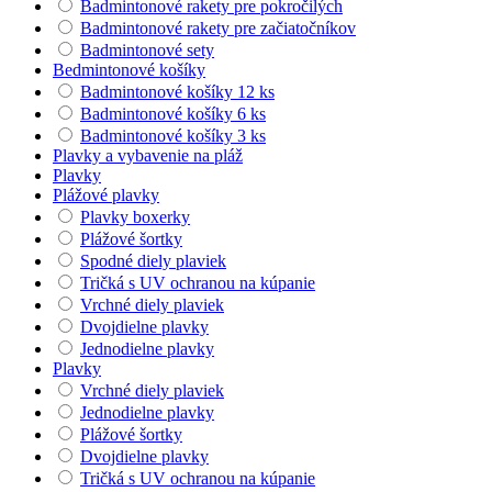
Badmintonové rakety pre pokročilých
Badmintonové rakety pre začiatočníkov
Badmintonové sety
Bedmintonové košíky
Badmintonové košíky 12 ks
Badmintonové košíky 6 ks
Badmintonové košíky 3 ks
Plavky a vybavenie na pláž
Plavky
Plážové plavky
Plavky boxerky
Plážové šortky
Spodné diely plaviek
Tričká s UV ochranou na kúpanie
Vrchné diely plaviek
Dvojdielne plavky
Jednodielne plavky
Plavky
Vrchné diely plaviek
Jednodielne plavky
Plážové šortky
Dvojdielne plavky
Tričká s UV ochranou na kúpanie