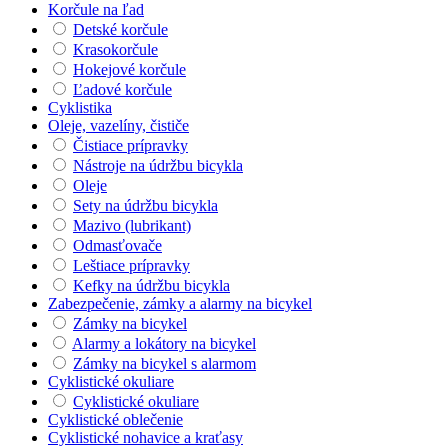
Korčule na ľad
Detské korčule
Krasokorčule
Hokejové korčule
Ľadové korčule
Cyklistika
Oleje, vazelíny, čističe
Čistiace prípravky
Nástroje na údržbu bicykla
Oleje
Sety na údržbu bicykla
Mazivo (lubrikant)
Odmasťovače
Leštiace prípravky
Kefky na údržbu bicykla
Zabezpečenie, zámky a alarmy na bicykel
Zámky na bicykel
Alarmy a lokátory na bicykel
Zámky na bicykel s alarmom
Cyklistické okuliare
Cyklistické okuliare
Cyklistické oblečenie
Cyklistické nohavice a kraťasy