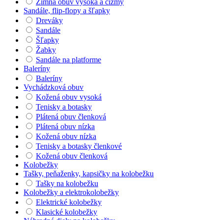
Zimná obuv vysoká a čižmy
Sandále, flip-flopy a šľapky
Dreváky
Sandále
Šľapky
Žabky
Sandále na platforme
Baleríny
Baleríny
Vychádzková obuv
Kožená obuv vysoká
Tenisky a botasky
Plátená obuv členková
Plátená obuv nízka
Kožená obuv nízka
Tenisky a botasky členkové
Kožená obuv členková
Kolobežky
Tašky, peňaženky, kapsičky na kolobežku
Tašky na kolobežku
Kolobežky a elektrokolobežky
Elektrické kolobežky
Klasické kolobežky