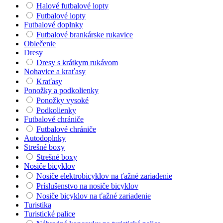
Halové futbalové lopty
Futbalové lopty
Futbalové doplnky
Futbalové brankárske rukavice
Oblečenie
Dresy
Dresy s krátkym rukávom
Nohavice a kraťasy
Kraťasy
Ponožky a podkolienky
Ponožky vysoké
Podkolienky
Futbalové chrániče
Futbalové chrániče
Autodoplnky
Strešné boxy
Strešné boxy
Nosiče bicyklov
Nosiče elektrobicyklov na ťažné zariadenie
Príslušenstvo na nosiče bicyklov
Nosiče bicyklov na ťažné zariadenie
Turistika
Turistické palice