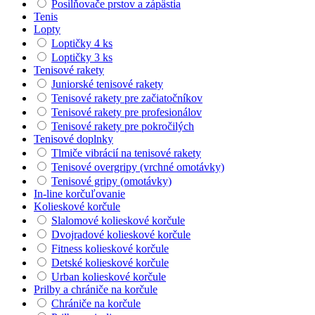
Posilňovače prstov a zápästia
Tenis
Lopty
Loptičky 4 ks
Loptičky 3 ks
Tenisové rakety
Juniorské tenisové rakety
Tenisové rakety pre začiatočníkov
Tenisové rakety pre profesionálov
Tenisové rakety pre pokročilých
Tenisové doplnky
Tlmiče vibrácií na tenisové rakety
Tenisové overgripy (vrchné omotávky)
Tenisové gripy (omotávky)
In-line korčuľovanie
Kolieskové korčule
Slalomové kolieskové korčule
Dvojradové kolieskové korčule
Fitness kolieskové korčule
Detské kolieskové korčule
Urban kolieskové korčule
Prilby a chrániče na korčule
Chrániče na korčule