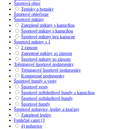
Športová obuv
Tenisky a botasky
Športové oblečenie
Športové mikiny
Zateplené mikiny s kapucňou
Športové mikiny s kapucňou
Športové mikiny bez kapucne
Športová mikiny s 1
2 zipsom
Zateplené mikiny so zipsom
Športové mikiny so zipsom
Tréningové športové podprsenky
Tréningové športové podprsenky
Kompresné podprsenky
Športové bundy a vesty
Športové vesty
Športové softshellové bundy s kapucňou
Športové softshellové bundy
Športové bundy
Športové nohavice, legíny a kraťasy
Zateplené legíny
Funkčné capri (3
4) nohavice