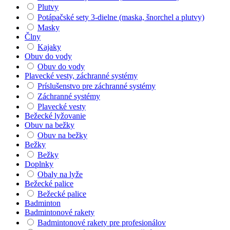
Plutvy
Potápačské sety 3-dielne (maska, šnorchel a plutvy)
Masky
Člny
Kajaky
Obuv do vody
Obuv do vody
Plavecké vesty, záchranné systémy
Príslušenstvo pre záchranné systémy
Záchranné systémy
Plavecké vesty
Bežecké lyžovanie
Obuv na bežky
Obuv na bežky
Bežky
Bežky
Doplnky
Obaly na lyže
Bežecké palice
Bežecké palice
Badminton
Badmintonové rakety
Badmintonové rakety pre profesionálov