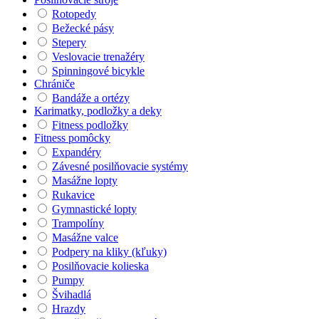
Rotopedy
Bežecké pásy
Stepery
Veslovacie trenažéry
Spinningové bicykle
Chrániče
Bandáže a ortézy
Karimatky, podložky a deky
Fitness podložky
Fitness pomôcky
Expandéry
Závesné posilňovacie systémy
Masážne lopty
Rukavice
Gymnastické lopty
Trampolíny
Masážne valce
Podpery na kliky (kľuky)
Posilňovacie kolieska
Pumpy
Švihadlá
Hrazdy