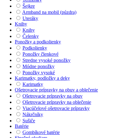
Šejkre
Armband na mobil (púzdra)
Uteráky
Knihy
Knihy
Čelenky
Ponožky a podkolienky
Podkolienky
Ponožky členkové
Stredne vysoké ponožky
Módne ponožky
Ponožky vysoké
Karimatky, podložky a deky
Karimatky
Ošetrovacie prípravky na obuv a oblečenie
Ošetrovacie prípravky na obuv
Ošetrovacie prípravky na oblečenie
Viacúčelové ošetrovacie prípravky
Nákrčníky
Sušiče
Batérie
Gombíkové batérie
Slnečné okuliare