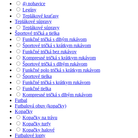
4) nohavice
Legíny
Teplákové kraťasy
Teplákové súpravy
Teplákové súpravy
Športové tričká a tielka
Funkčné tričká s dlhým rukávom
Športové tričká s krátkym rukávom
Funkčné tričká bez rukávov
Kompresné tričká s krátkym rukávom
Športové tričká s dlhým rukávom
Funkčné polo tričká s krátkym rukávom
Športové tielka
Funkčné tričká s krátkym rukávom
Funkčné tielka
Kompresné tričká s dlhým rukávom
Futbal
Futbalová obuv (kopačky)
Kopačky
Kopačky na trávu
Kopačky turfy
Kopačky halové
Futbalové lopty