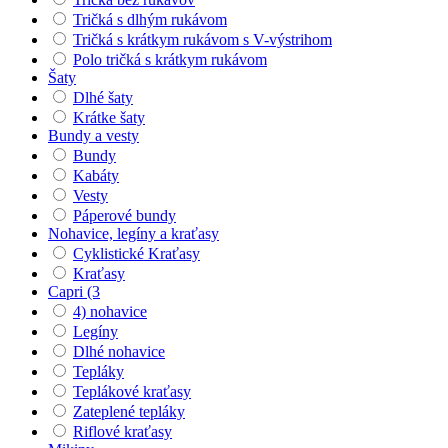
Tričká s dlhým rukávom
Tričká s krátkym rukávom s V-výstrihom
Polo tričká s krátkym rukávom
Šaty
Dlhé šaty
Krátke šaty
Bundy a vesty
Bundy
Kabáty
Vesty
Páperové bundy
Nohavice, legíny a kraťasy
Cyklistické Kraťasy
Kraťasy
Capri (3
4) nohavice
Legíny
Dlhé nohavice
Tepláky
Teplákové kraťasy
Zateplené tepláky
Riflové kraťasy