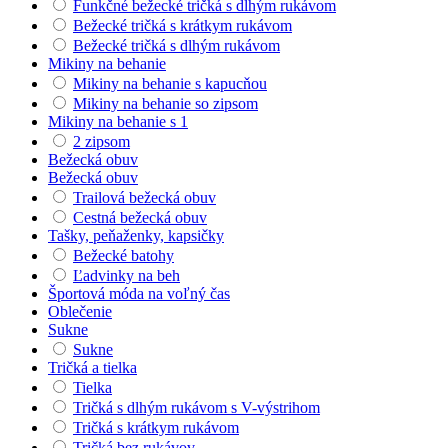
Funkčné bežecké tričká s dlhým rukávom
Bežecké tričká s krátkym rukávom
Bežecké tričká s dlhým rukávom
Mikiny na behanie
Mikiny na behanie s kapucňou
Mikiny na behanie so zipsom
Mikiny na behanie s 1
2 zipsom
Bežecká obuv
Bežecká obuv
Trailová bežecká obuv
Cestná bežecká obuv
Tašky, peňaženky, kapsičky
Bežecké batohy
Ľadvinky na beh
Športová móda na voľný čas
Oblečenie
Sukne
Sukne
Tričká a tielka
Tielka
Tričká s dlhým rukávom s V-výstrihom
Tričká s krátkym rukávom
Tričká bez rukávov