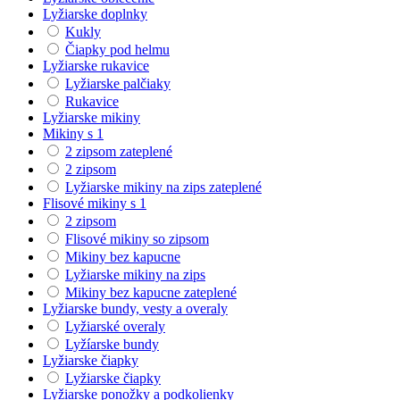
Lyžiarske doplnky
Kukly
Čiapky pod helmu
Lyžiarske rukavice
Lyžiarske palčiaky
Rukavice
Lyžiarske mikiny
Mikiny s 1
2 zipsom zateplené
2 zipsom
Lyžiarske mikiny na zips zateplené
Flisové mikiny s 1
2 zipsom
Flisové mikiny so zipsom
Mikiny bez kapucne
Lyžiarske mikiny na zips
Mikiny bez kapucne zateplené
Lyžiarske bundy, vesty a overaly
Lyžiarské overaly
Lyžíarske bundy
Lyžiarske čiapky
Lyžiarske čiapky
Lyžiarske ponožky a podkolienky