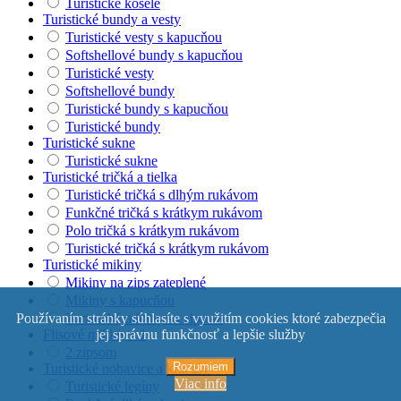
Turistické košele
Turistické bundy a vesty
Turistické vesty s kapucňou
Softshellové bundy s kapucňou
Turistické vesty
Softshellové bundy
Turistické bundy s kapucňou
Turistické bundy
Turistické sukne
Turistické sukne
Turistické tričká a tielka
Turistické tričká s dlhým rukávom
Funkčné tričká s krátkym rukávom
Polo tričká s krátkym rukávom
Turistické tričká s krátkym rukávom
Turistické mikiny
Mikiny na zips zateplené
Mikiny s kapucňou
Turistické mikiny so zipsom
Používaním stránky súhlasíte s využitím cookies ktoré zabezpečia
Flisové mikiny s 1
jej správnu funkčnosť a lepšie služby
2 zipsom
Rozumiem
Turistické nohavice a kraťasy
Viac info
Turistické legíny