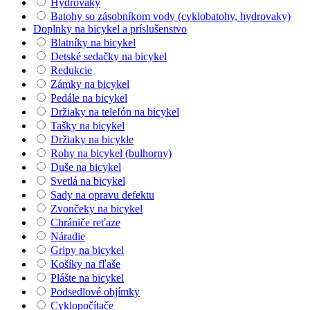
Hydrovaky
Batohy so zásobníkom vody (cyklobatohy, hydrovaky)
Doplnky na bicykel a príslušenstvo
Blatníky na bicykel
Detské sedačky na bicykel
Redukcie
Zámky na bicykel
Pedále na bicykel
Držiaky na telefón na bicykel
Tašky na bicykel
Držiaky na bicykle
Rohy na bicykel (bulhorny)
Duše na bicykel
Svetlá na bicykel
Sady na opravu defektu
Zvončeky na bicykel
Chrániče reťaze
Náradie
Gripy na bicykel
Košíky na fľaše
Plášte na bicykel
Podsedlové objímky
Cyklopočítače