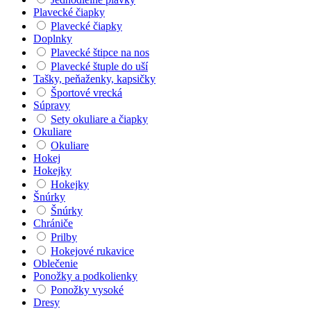
Plavecké čiapky
Plavecké čiapky
Doplnky
Plavecké štipce na nos
Plavecké štuple do uší
Tašky, peňaženky, kapsičky
Športové vrecká
Súpravy
Sety okuliare a čiapky
Okuliare
Okuliare
Hokej
Hokejky
Hokejky
Šnúrky
Šnúrky
Chrániče
Prilby
Hokejové rukavice
Oblečenie
Ponožky a podkolienky
Ponožky vysoké
Dresy