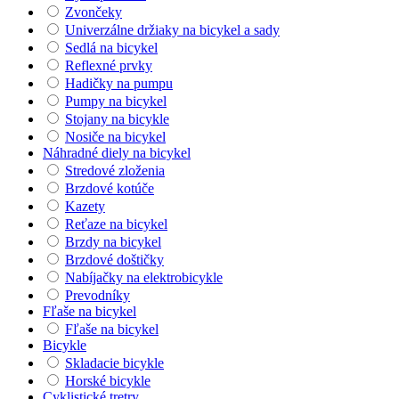
Zvončeky
Univerzálne držiaky na bicykel a sady
Sedlá na bicykel
Reflexné prvky
Hadičky na pumpu
Pumpy na bicykel
Stojany na bicykle
Nosiče na bicykel
Náhradné diely na bicykel
Stredové zloženia
Brzdové kotúče
Kazety
Reťaze na bicykel
Brzdy na bicykel
Brzdové doštičky
Nabíjačky na elektrobicykle
Prevodníky
Fľaše na bicykel
Fľaše na bicykel
Bicykle
Skladacie bicykle
Horské bicykle
Cyklistické tretry