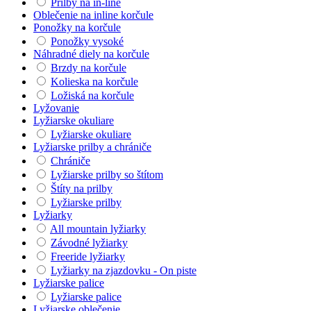
Prilby na in-line
Oblečenie na inline korčule
Ponožky na korčule
Ponožky vysoké
Náhradné diely na korčule
Brzdy na korčule
Kolieska na korčule
Ložiská na korčule
Lyžovanie
Lyžiarske okuliare
Lyžiarske okuliare
Lyžiarske prilby a chrániče
Chrániče
Lyžiarske prilby so štítom
Štíty na prilby
Lyžiarske prilby
Lyžiarky
All mountain lyžiarky
Závodné lyžiarky
Freeride lyžiarky
Lyžiarky na zjazdovku - On piste
Lyžiarske palice
Lyžiarske palice
Lyžiarske oblečenie