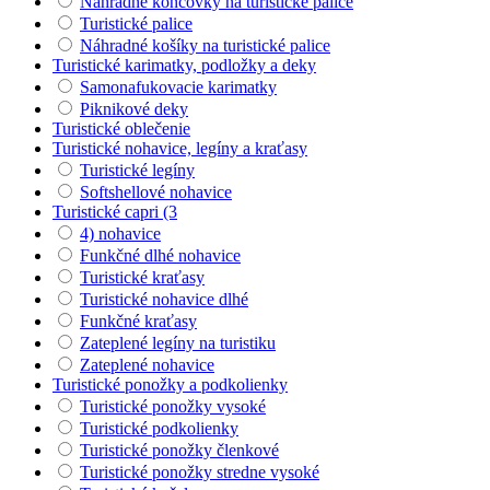
Náhradné koncovky na turistické palice
Turistické palice
Náhradné košíky na turistické palice
Turistické karimatky, podložky a deky
Samonafukovacie karimatky
Piknikové deky
Turistické oblečenie
Turistické nohavice, legíny a kraťasy
Turistické legíny
Softshellové nohavice
Turistické capri (3
4) nohavice
Funkčné dlhé nohavice
Turistické kraťasy
Turistické nohavice dlhé
Funkčné kraťasy
Zateplené legíny na turistiku
Zateplené nohavice
Turistické ponožky a podkolienky
Turistické ponožky vysoké
Turistické podkolienky
Turistické ponožky členkové
Turistické ponožky stredne vysoké