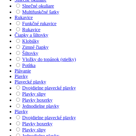
Slnečné okuliare
Multifunkčné šatky
Rukavice
Funkčné rukavice
Rukavice
Čiapky a šiltovky
Klobúky
Zimné čiapky
Šiltovky
Vložky do topánok (stielky)
Potítka
Plávanie
Plavky
Plavecké plavky
Dvojdielne plavecké plavky
Plavky slipy
Plavky boxerky
Jednodielne plavky
Plavky
Dvojdielne plavecké plavky
Plavky boxerky
Plavky slipy
Jednodielne plavky