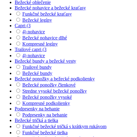
Bežecké oblečenie
Bežecké nohavice a bežecké kraťasy
Funkčné bežecké kraťasy
Bežecké legíny
Capri (3
4) nohavice
Bežecké nohavice dlhé
Kompresné legíny
Trailové capri (3
4) nohavice
Bežecké bundy a bežecké vesty
Trailové bundy
Bežecké bundy
Bežecké ponožky a bežecké podkolienky
Bežecké ponožky členkové
Stredne vysoké bežecké ponožky
Bežecké ponožky vysoké
Kompresné podkolienky
Podprsenky na behanie
Podprsenky na behanie
Bežecké tričká a tielka
Funkčné bežecké tričká s krátkym rukávom
Funkčné bežecké tielka