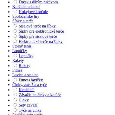
Dresy s dlhým rukávom
Korčule na hokej
Hokejové korčule
Spoločenské hry
Šípky a terče
Sisalové terče na šípky
Šípky pre elektronické terče
Šípky pre sisalové terče
Elektronické terče na šípky
Stolný tenis
Loptičky
Loptičky
Rakety
Rakety
Fitnes
Lavice a stanice
Fitness lavičky
Činky, závažia a tyče
Kettlebell
Závažia na činky a kotúče
Činky
Sety závaží
Tyče na činky
Posilňovacie stroje