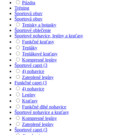
Púzdra
Tréning
Športová obuv
Športová obuv
Tenisky a botasky
Športové oblečenie
Športové nohavice, legíny a kraťasy
Funkčné kraťasy
Tepláky
Teplákové kraťasy
Kompresné legíny
Športové capri (3
4) nohavice
Zateplené legíny
Funkčné capri (3
4) nohavice
Legíny
Kraťasy
Funkčné dlhé nohavice
Športové nohavice a kraťasy
Kompresné legíny
Zateplené legíny
Športové capri (3