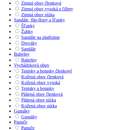
Zimná obuv členková
Zimná obuv vysoká a čižmy
Zimná obuv nízka
Sandále, flip-flopy a šľapky
Šľapky
Žabky
Sandále na platforme
Dreváky
Sandále
Baleríny
Baleríny
Vychádzková obuv
Tenisky a botasky členkové
Kožená obuv členková
Kožená obuv vysoká
Tenisky a botasky
Plátená obuv členková
Plátená obuv nízka
Kožená obuv nízka
Gumáky
Gumáky
Papuče
Papuče