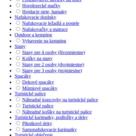
Horolezecké mačky
Hojdacie siete, hamaky
Nafukovacie doplnky
Nafukovacie ležadlá a postele
Nafukovačky a matrace
Outdoor a kemping
Vybavenie na kemping
Stany
Stany pre 4 osoby (štvormiestne)
Kolíky na stany
Stany pre 2 osoby (dvojmiestne)
Stany pre 3 osoby (trojmiestne)
Spacáky
Dekové spacáky
Múmiové spacáky
Turistické palice
Náhradné koncovky na turistické palice
Turistické palice
Náhradné košíky na turistické palice
Turistické karimatky, podložky a deky
Piknikové deky
Samonafukovacie karimatky
Turistické oblečenie