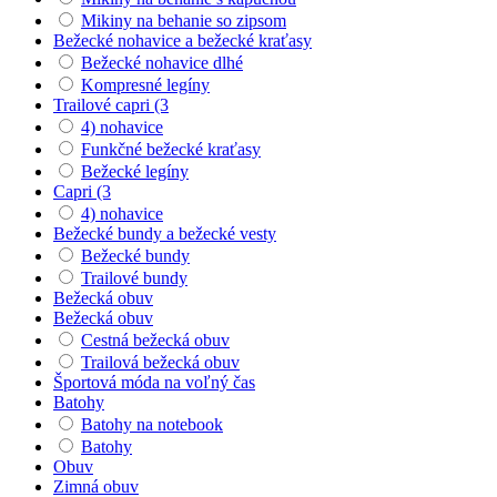
Mikiny na behanie so zipsom
Bežecké nohavice a bežecké kraťasy
Bežecké nohavice dlhé
Kompresné legíny
Trailové capri (3
4) nohavice
Funkčné bežecké kraťasy
Bežecké legíny
Capri (3
4) nohavice
Bežecké bundy a bežecké vesty
Bežecké bundy
Trailové bundy
Bežecká obuv
Bežecká obuv
Cestná bežecká obuv
Trailová bežecká obuv
Športová móda na voľný čas
Batohy
Batohy na notebook
Batohy
Obuv
Zimná obuv