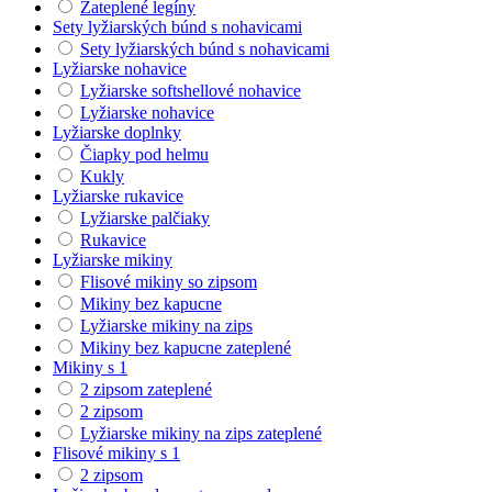
Zateplené legíny
Sety lyžiarských búnd s nohavicami
Sety lyžiarských búnd s nohavicami
Lyžiarske nohavice
Lyžiarske softshellové nohavice
Lyžiarske nohavice
Lyžiarske doplnky
Čiapky pod helmu
Kukly
Lyžiarske rukavice
Lyžiarske palčiaky
Rukavice
Lyžiarske mikiny
Flisové mikiny so zipsom
Mikiny bez kapucne
Lyžiarske mikiny na zips
Mikiny bez kapucne zateplené
Mikiny s 1
2 zipsom zateplené
2 zipsom
Lyžiarske mikiny na zips zateplené
Flisové mikiny s 1
2 zipsom