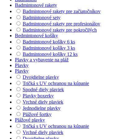
Badmintonové rakety
Badmintonové rakety pre začiatočníkov
Badmintonové sety
Badmintonové rakety pre profesionálov
Badmintonové rakety pre pokročilých
Bedmintonové košíky
Badmintonové košíky 6 ks
Badmintonové košíky 3 ks
Badmintonové košíky 12 ks
Plavky a vybavenie na pláž
Plavky
Plavky
Dvojdielne plavky
Tričká s UV ochranou na kúpanie
Spodné diely plaviek
Plavky boxerky
Vrchné diely plaviek
Jednodielne plavky
Plážové šortky
Plážové plavky
Tričká s UV ochranou na kúpanie
Vrchné diely plaviek
Dvojdielne plavky