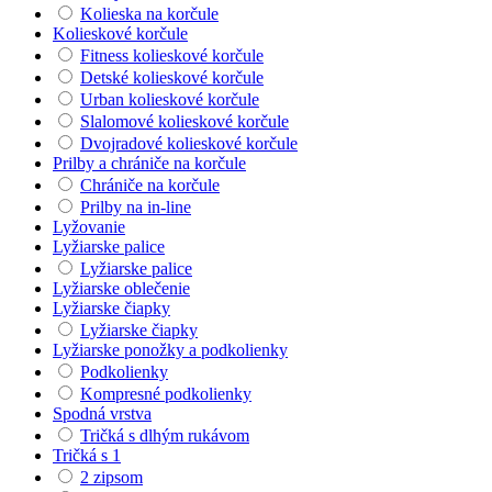
Kolieska na korčule
Kolieskové korčule
Fitness kolieskové korčule
Detské kolieskové korčule
Urban kolieskové korčule
Slalomové kolieskové korčule
Dvojradové kolieskové korčule
Prilby a chrániče na korčule
Chrániče na korčule
Prilby na in-line
Lyžovanie
Lyžiarske palice
Lyžiarske palice
Lyžiarske oblečenie
Lyžiarske čiapky
Lyžiarske čiapky
Lyžiarske ponožky a podkolienky
Podkolienky
Kompresné podkolienky
Spodná vrstva
Tričká s dlhým rukávom
Tričká s 1
2 zipsom