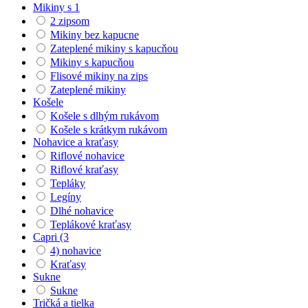
Mikiny s 1
2 zipsom
Mikiny bez kapucne
Zateplené mikiny s kapucňou
Mikiny s kapucňou
Flisové mikiny na zips
Zateplené mikiny
Košele
Košele s dlhým rukávom
Košele s krátkym rukávom
Nohavice a kraťasy
Riflové nohavice
Riflové kraťasy
Tepláky
Legíny
Dlhé nohavice
Teplákové kraťasy
Capri (3
4) nohavice
Kraťasy
Sukne
Sukne
Tričká a tielka