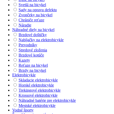
Svetlá na bicykel
Sady na opravu defektu
Zvončeky na bicykel
Chrániče reťaze
Náradie
Náhradné diely na bicykel
Brzdové doštičky
Nabíjačky na elektrobicykle
Prevodníky
Stredové zloženia
Brzdové kotúče
Kazety
Reťaze na bicykel
Brzdy na bicykel
Elektrobicykle
Skladacie elektrobicykle
Horské elektrobicykle
Trekingové elektrobicykle
Krossové elektrobicykle
Náhradné batérie pre elektrobicykle
Mestské elektrobicykle
Vodné športy