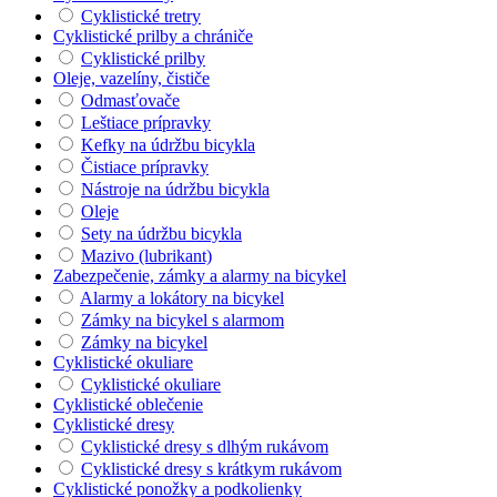
Cyklistické tretry
Cyklistické prilby a chrániče
Cyklistické prilby
Oleje, vazelíny, čističe
Odmasťovače
Leštiace prípravky
Kefky na údržbu bicykla
Čistiace prípravky
Nástroje na údržbu bicykla
Oleje
Sety na údržbu bicykla
Mazivo (lubrikant)
Zabezpečenie, zámky a alarmy na bicykel
Alarmy a lokátory na bicykel
Zámky na bicykel s alarmom
Zámky na bicykel
Cyklistické okuliare
Cyklistické okuliare
Cyklistické oblečenie
Cyklistické dresy
Cyklistické dresy s dlhým rukávom
Cyklistické dresy s krátkym rukávom
Cyklistické ponožky a podkolienky