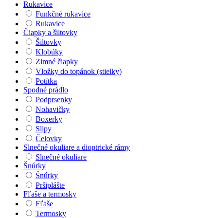
Rukavice
Funkčné rukavice
Rukavice
Čiapky a šiltovky
Šiltovky
Klobúky
Zimné čiapky
Vložky do topánok (stielky)
Potítka
Spodné prádlo
Podprsenky
Nohavičky
Boxerky
Slipy
Čelovky
Slnečné okuliare a dioptrické rámy
Slnečné okuliare
Šnúrky
Šnúrky
Pršiplášte
Fľaše a termosky
Fľaše
Termosky