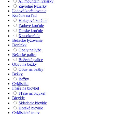
All mountain lyžiarky
Závodné lyžiarky
Ľadové korčulovanie
Korčule na ľad
Hokejové korčule
Ľadové korčule
Detské korčule
Krasokorčule
Bežecké lyžovanie
Doplnky
Obaly na lyže
Bežecké palice
Bežecké palice
Obuv na bežky
Obuv na bežky
Bežky
Bežky
Cyklistika
Fľaše na bicykel
Fľaše na bicykel
Bicykle
Skladacie bicykle
Horské bicykle
Cyklistické tretry