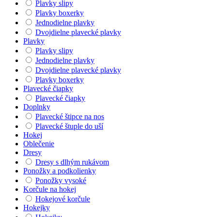
Plavky slipy
Plavky boxerky
Jednodielne plavky
Dvojdielne plavecké plavky
Plavky
Plavky slipy
Jednodielne plavky
Dvojdielne plavecké plavky
Plavky boxerky
Plavecké čiapky
Plavecké čiapky
Doplnky
Plavecké štipce na nos
Plavecké štuple do uší
Hokej
Oblečenie
Dresy
Dresy s dlhým rukávom
Ponožky a podkolienky
Ponožky vysoké
Korčule na hokej
Hokejové korčule
Hokejky