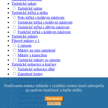
Turistické sukne
Turistické sukne
Turistické tričká a tielka
Polo tričká s krátkym rukávom
Turistické tričká s krátkym rukávom
Turistické tričká s dlhým rukávom
Funkčné tričká s krátkym rukávom
Turistické mikiny
Flisové mikiny s 1
2 zipsom
Mikiny na zips zateplené
Mikiny s kapucňou
Turistické mikiny so zipsom
Turistické nohavice a kraťasy
Turistické nohavice dlhé
Zateplené legíny
Softshellové nohavice
Turistické capri (3
Používaním stránky súhlasíte s využitím cookies ktoré zabezpečia
4) nohavice
jej správnu funkčnosť a lepšie služby
Funkčné kraťasy
Turistické legíny
Rozumiem
Funkčné dlhé nohavice
Viac info
Turistické kraťasy