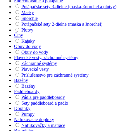
Šnorchlovanie a potápanie
Potápačské sety 3-dielne (maska, šnorchel a plutvy)
Masky
Šnorchle
Potápačské sety 2-dielne (maska a šnorchel)
Plutvy
Člny
Kajaky
Obuv do vody
Obuv do vody
Plavecké vesty, záchranné systémy
Záchranné systémy
Plavecké vesty
Príslušenstvo pre záchranné systémy
Bazény
Bazény
Paddleboardy
Pádla pre paddleboardy
Sety paddleboard a padlo
Doplnky
Pumpy
Nafukovacie doplnky
Nafukovačky a matrace
Badminton