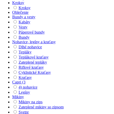
Kroksy
Kroksy
Oblečenie
Bundy a vesty
Kabáty
Vesty
Páperové bundy
Bundy
Nohavice, legíny a kraťasy
Dlhé nohavice
Tepláky
Teplákové kraťasy
Zateplené tepláky
Riflové kraťasy
Cyklistické Kraťasy
Kraťasy
Capri (3
4) nohavice
Legíny
Mikiny
Mikiny na zips
Zateplené mikiny so zipsom
Svetre