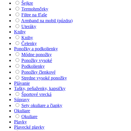
Šejkre
Termohrnčeky
Filtre na fľaše
Armband na mobil (púzdra)
Uteráky
Knihy
Knihy
Čelenky
Ponožky a podkolienky
Módne ponožky
Ponožky vysoké
Podkolienky
Ponožky členkové
Stredne vysoké ponožky
Plávanie
Tašky, peňaženky, kapsičky
Športové vrecká
Súpravy
Sety okuliare a čiapky
Okuliare
Okuliare
Plavky
Plavecké plavky