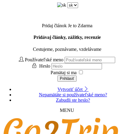
Pridaj článok
Je to Zdarma
Pridávaj články, zážitky, recenzie
Cestujeme, poznávame, vzdelávame
Používateľské meno
Heslo
Pamätaj si ma
Prihlásiť
Vytvoriť účet
Nepamätáte si používateľské meno?
Zabudli ste heslo?
MENU