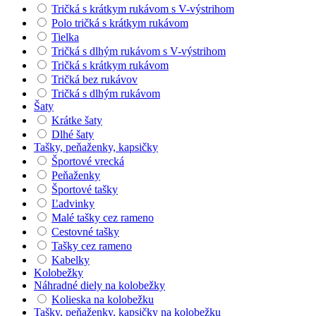
Tričká s krátkym rukávom s V-výstrihom
Polo tričká s krátkym rukávom
Tielka
Tričká s dlhým rukávom s V-výstrihom
Tričká s krátkym rukávom
Tričká bez rukávov
Tričká s dlhým rukávom
Šaty
Krátke šaty
Dlhé šaty
Tašky, peňaženky, kapsičky
Športové vrecká
Peňaženky
Športové tašky
Ľadvinky
Malé tašky cez rameno
Cestovné tašky
Tašky cez rameno
Kabelky
Kolobežky
Náhradné diely na kolobežky
Kolieska na kolobežku
Tašky, peňaženky, kapsičky na kolobežku