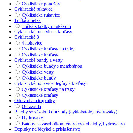
Cyklistické ponožky
Cyklistické rukavice
Cyklistické rukavice
Tričká a tielka
Tričká s krátkym rukávom
Cyklistické nohavice a kraťasy
Cyklistické 3
4 nohavice
Cyklistické kraťasy na traky
Cyklistické kraťasy
Cyklistické bundy a vesty
Cyklistické bundy s membránou
Cyklistické vesty
Cyklistické bundy
Cyklistické nohavice, legíny a kraťasy
Cyklistické kraťasy na traky
Cyklistické kraťasy
Odrážadlá a trojkolky
Odrážadlá
Batohy so zásobníkom vody (cyklobatohy, hydrovaky)
Hydrovaky
Batohy so zásobníkom vody (cyklobatohy, hydrovaky)
Doplnky na bicykel a príslušenstvo