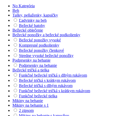
No Kategória
Beh
Tašky, peňaženky, kapsičky
Ľadvinky na beh
Bežecké batohy
Bežecké oblečenie
Bežecké ponožky a bežecké podkolienky
Bežecké ponožky vysoké
Kompresné podkolienky
Bežecké ponožky členkové
Stredne vysoké bežecké ponožky
Podprsenky na behanie
Podprsenky na behanie
Bežecké tričká a tielka
Funkčné bežecké tričká s dlhým rukávom
Bežecké tričká s krátkym rukávom
Bežecké tričká s dlhým rukávom
Funkčné bežecké tričká s krátkym rukávom
Funkčné bežecké tielka
Mikiny na behanie
Mikiny na behanie s 1
2 zipsom
Mikiny na behanie s kapucňou