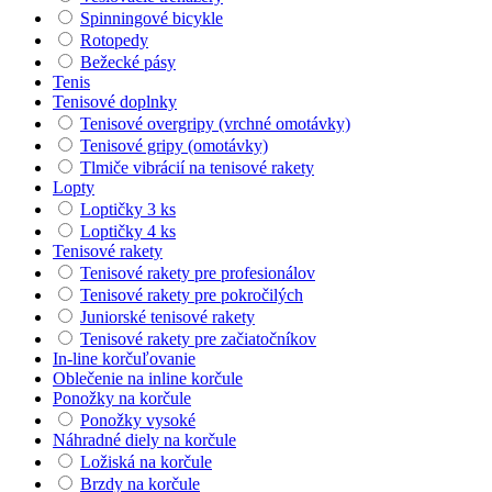
Spinningové bicykle
Rotopedy
Bežecké pásy
Tenis
Tenisové doplnky
Tenisové overgripy (vrchné omotávky)
Tenisové gripy (omotávky)
Tlmiče vibrácií na tenisové rakety
Lopty
Loptičky 3 ks
Loptičky 4 ks
Tenisové rakety
Tenisové rakety pre profesionálov
Tenisové rakety pre pokročilých
Juniorské tenisové rakety
Tenisové rakety pre začiatočníkov
In-line korčuľovanie
Oblečenie na inline korčule
Ponožky na korčule
Ponožky vysoké
Náhradné diely na korčule
Ložiská na korčule
Brzdy na korčule