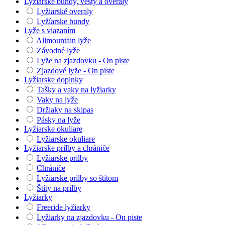
Lyžiarske bundy, vesty a overaly
Lyžiarské overaly
Lyžíarske bundy
Lyže s viazaním
Allmountain lyže
Závodné lyže
Lyže na zjazdovku - On piste
Zjazdové lyže - On piste
Lyžiarske doplnky
Tašky a vaky na lyžiarky
Vaky na lyže
Držiaky na skipas
Pásky na lyže
Lyžiarske okuliare
Lyžiarske okuliare
Lyžiarske prilby a chrániče
Lyžiarske prilby
Chrániče
Lyžiarske prilby so štítom
Štíty na prilby
Lyžiarky
Freeride lyžiarky
Lyžiarky na zjazdovku - On piste