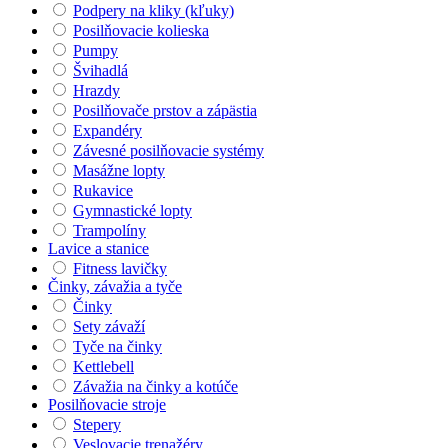
Podpery na kliky (kľuky)
Posilňovacie kolieska
Pumpy
Švihadlá
Hrazdy
Posilňovače prstov a zápästia
Expandéry
Závesné posilňovacie systémy
Masážne lopty
Rukavice
Gymnastické lopty
Trampolíny
Lavice a stanice
Fitness lavičky
Činky, závažia a tyče
Činky
Sety závaží
Tyče na činky
Kettlebell
Závažia na činky a kotúče
Posilňovacie stroje
Stepery
Veslovacie trenažéry