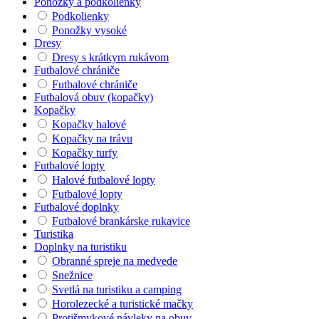
Ponožky a podkolienky
Podkolienky
Ponožky vysoké
Dresy
Dresy s krátkym rukávom
Futbalové chrániče
Futbalové chrániče
Futbalová obuv (kopačky)
Kopačky
Kopačky halové
Kopačky na trávu
Kopačky turfy
Futbalové lopty
Halové futbalové lopty
Futbalové lopty
Futbalové doplnky
Futbalové brankárske rukavice
Turistika
Doplnky na turistiku
Obranné spreje na medvede
Snežnice
Svetlá na turistiku a camping
Horolezecké a turistické mačky
Protišmykové návleky na obuv