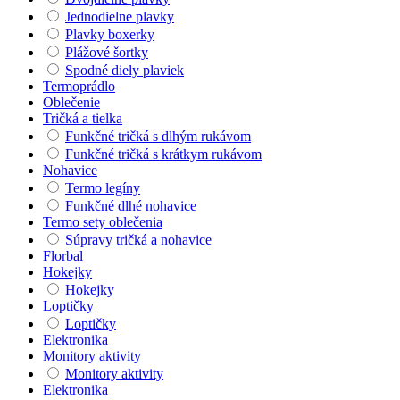
Jednodielne plavky
Plavky boxerky
Plážové šortky
Spodné diely plaviek
Termoprádlo
Oblečenie
Tričká a tielka
Funkčné tričká s dlhým rukávom
Funkčné tričká s krátkym rukávom
Nohavice
Termo legíny
Funkčné dlhé nohavice
Termo sety oblečenia
Súpravy tričká a nohavice
Florbal
Hokejky
Hokejky
Loptičky
Loptičky
Elektronika
Monitory aktivity
Monitory aktivity
Elektronika