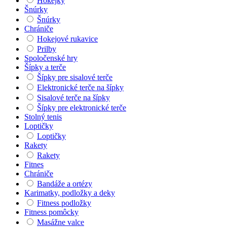
Hokejky
Šnúrky
Šnúrky
Chrániče
Hokejové rukavice
Prilby
Spoločenské hry
Šípky a terče
Šípky pre sisalové terče
Elektronické terče na šípky
Sisalové terče na šípky
Šípky pre elektronické terče
Stolný tenis
Loptičky
Loptičky
Rakety
Rakety
Fitnes
Chrániče
Bandáže a ortézy
Karimatky, podložky a deky
Fitness podložky
Fitness pomôcky
Masážne valce