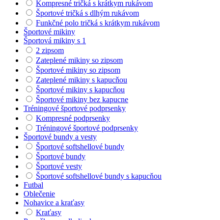
Kompresné tričká s krátkym rukávom
Športové tričká s dlhým rukávom
Funkčné polo tričká s krátkym rukávom
Športové mikiny
Športová mikiny s 1
2 zipsom
Zateplené mikiny so zipsom
Športové mikiny so zipsom
Zateplené mikiny s kapucňou
Športové mikiny s kapucňou
Športové mikiny bez kapucne
Tréningové športové podprsenky
Kompresné podprsenky
Tréningové športové podprsenky
Športové bundy a vesty
Športové softshellové bundy
Športové bundy
Športové vesty
Športové softshellové bundy s kapucňou
Futbal
Oblečenie
Nohavice a kraťasy
Kraťasy