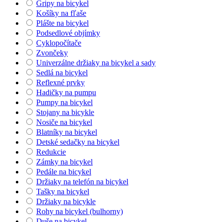
Gripy na bicykel
Košíky na fľaše
Plášte na bicykel
Podsedlové objímky
Cyklopočítače
Zvončeky
Univerzálne držiaky na bicykel a sady
Sedlá na bicykel
Reflexné prvky
Hadičky na pumpu
Pumpy na bicykel
Stojany na bicykle
Nosiče na bicykel
Blatníky na bicykel
Detské sedačky na bicykel
Redukcie
Zámky na bicykel
Pedále na bicykel
Držiaky na telefón na bicykel
Tašky na bicykel
Držiaky na bicykle
Rohy na bicykel (bulhorny)
Duše na bicykel