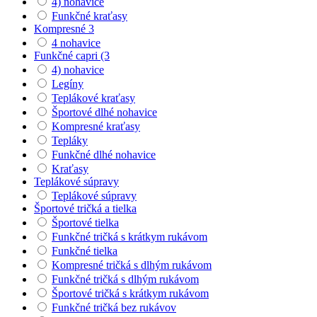
4) nohavice
Funkčné kraťasy
Kompresné 3
4 nohavice
Funkčné capri (3
4) nohavice
Legíny
Teplákové kraťasy
Športové dlhé nohavice
Kompresné kraťasy
Tepláky
Funkčné dlhé nohavice
Kraťasy
Teplákové súpravy
Teplákové súpravy
Športové tričká a tielka
Športové tielka
Funkčné tričká s krátkym rukávom
Funkčné tielka
Kompresné tričká s dlhým rukávom
Funkčné tričká s dlhým rukávom
Športové tričká s krátkym rukávom
Funkčné tričká bez rukávov