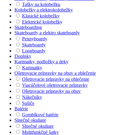
Tašky na kolobežku
Kolobežky a elektrokolobežky
Klasické kolobežky
Elektrické kolobežky
Skateboarding
Skateboardy a elektro skateboardy
Pennyboardy
Skateboardy
Longboardy
Doplnky
Karimatky, podložky a deky
Karimatky
Ošetrovacie prípravky na obuv a oblečenie
Ošetrovacie prípravky na oblečenie
Viacúčelové ošetrovacie prípravky
Ošetrovacie prípravky na obuv
Nákrčníky
Sušiče
Batérie
Gombíkové batérie
Slnečné okuliare
Slnečné okuliare
Multifunkčné šatky