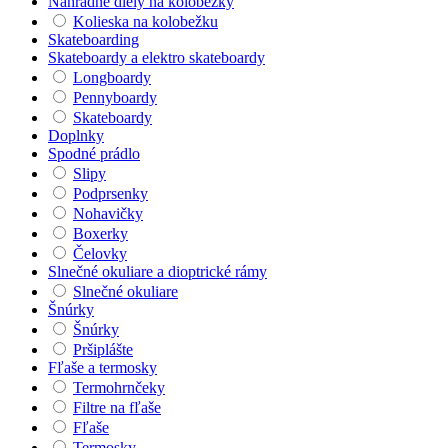
Náhradné diely na kolobežky
Kolieska na kolobežku
Skateboarding
Skateboardy a elektro skateboardy
Longboardy
Pennyboardy
Skateboardy
Doplnky
Spodné prádlo
Slipy
Podprsenky
Nohavičky
Boxerky
Čelovky
Slnečné okuliare a dioptrické rámy
Slnečné okuliare
Šnúrky
Šnúrky
Pršiplášte
Fľaše a termosky
Termohrnčeky
Filtre na fľaše
Fľaše
Termosky