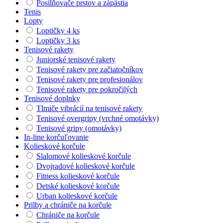
Posilňovače prstov a zápästia
Tenis
Lopty
Loptičky 4 ks
Loptičky 3 ks
Tenisové rakety
Juniorské tenisové rakety
Tenisové rakety pre začiatočníkov
Tenisové rakety pre profesionálov
Tenisové rakety pre pokročilých
Tenisové doplnky
Tlmiče vibrácií na tenisové rakety
Tenisové overgripy (vrchné omotávky)
Tenisové gripy (omotávky)
In-line korčuľovanie
Kolieskové korčule
Slalomové kolieskové korčule
Dvojradové kolieskové korčule
Fitness kolieskové korčule
Detské kolieskové korčule
Urban kolieskové korčule
Prilby a chrániče na korčule
Chrániče na korčule