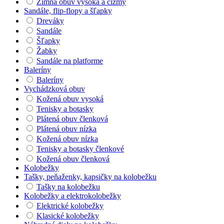
Zimná obuv vysoká a čižmy
Sandále, flip-flopy a šľapky
Dreváky
Sandále
Šľapky
Žabky
Sandále na platforme
Baleríny
Baleríny
Vychádzková obuv
Kožená obuv vysoká
Tenisky a botasky
Plátená obuv členková
Plátená obuv nízka
Kožená obuv nízka
Tenisky a botasky členkové
Kožená obuv členková
Kolobežky
Tašky, peňaženky, kapsičky na kolobežku
Tašky na kolobežku
Kolobežky a elektrokolobežky
Elektrické kolobežky
Klasické kolobežky