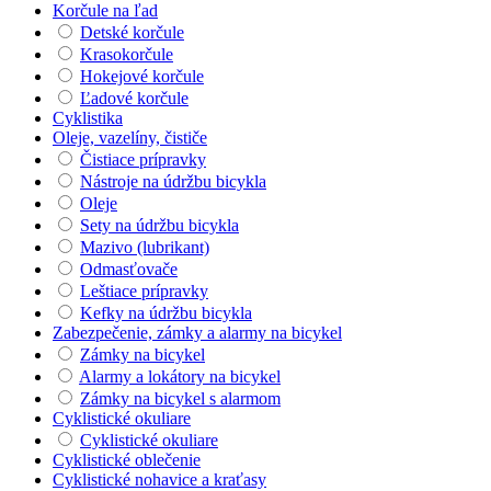
Korčule na ľad
Detské korčule
Krasokorčule
Hokejové korčule
Ľadové korčule
Cyklistika
Oleje, vazelíny, čističe
Čistiace prípravky
Nástroje na údržbu bicykla
Oleje
Sety na údržbu bicykla
Mazivo (lubrikant)
Odmasťovače
Leštiace prípravky
Kefky na údržbu bicykla
Zabezpečenie, zámky a alarmy na bicykel
Zámky na bicykel
Alarmy a lokátory na bicykel
Zámky na bicykel s alarmom
Cyklistické okuliare
Cyklistické okuliare
Cyklistické oblečenie
Cyklistické nohavice a kraťasy