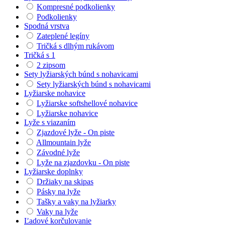
Kompresné podkolienky
Podkolienky
Spodná vrstva
Zateplené legíny
Tričká s dlhým rukávom
Tričká s 1
2 zipsom
Sety lyžiarských búnd s nohavicami
Sety lyžiarských búnd s nohavicami
Lyžiarske nohavice
Lyžiarske softshellové nohavice
Lyžiarske nohavice
Lyže s viazaním
Zjazdové lyže - On piste
Allmountain lyže
Závodné lyže
Lyže na zjazdovku - On piste
Lyžiarske doplnky
Držiaky na skipas
Pásky na lyže
Tašky a vaky na lyžiarky
Vaky na lyže
Ľadové korčulovanie