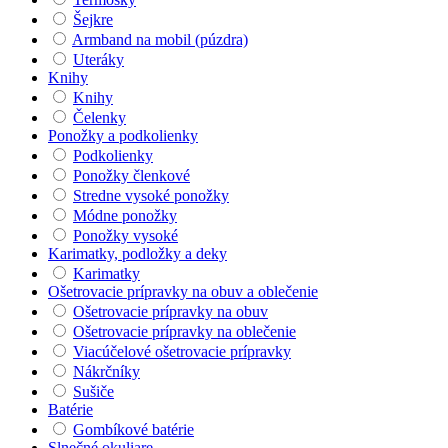
Šejkre
Armband na mobil (púzdra)
Uteráky
Knihy
Knihy
Čelenky
Ponožky a podkolienky
Podkolienky
Ponožky členkové
Stredne vysoké ponožky
Módne ponožky
Ponožky vysoké
Karimatky, podložky a deky
Karimatky
Ošetrovacie prípravky na obuv a oblečenie
Ošetrovacie prípravky na obuv
Ošetrovacie prípravky na oblečenie
Viacúčelové ošetrovacie prípravky
Nákrčníky
Sušiče
Batérie
Gombíkové batérie
Slnečné okuliare