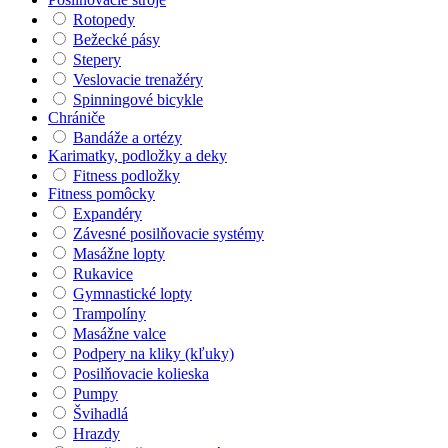
Rotopedy
Bežecké pásy
Stepery
Veslovacie trenažéry
Spinningové bicykle
Chrániče
Bandáže a ortézy
Karimatky, podložky a deky
Fitness podložky
Fitness pomôcky
Expandéry
Závesné posilňovacie systémy
Masážne lopty
Rukavice
Gymnastické lopty
Trampolíny
Masážne valce
Podpery na kliky (kľuky)
Posilňovacie kolieska
Pumpy
Švihadlá
Hrazdy