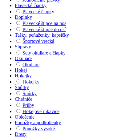
Plavecké čiapky
Plavecké čiapky
Doplnky
Plavecké štipce na nos
Plavecké štuple do uší
Tašky, peňaženky, kapsičky
Športové vrecká
Súpravy
Sety okuliare a čiapky
Okuliare
Okuliare
Hokej
Hokejky
Hokejky
Šnúrky
Šnúrky
Chrániče
Prilby
Hokejové rukavice
Oblečenie
Ponožky a podkolienky
Ponožky vysoké
Dresy