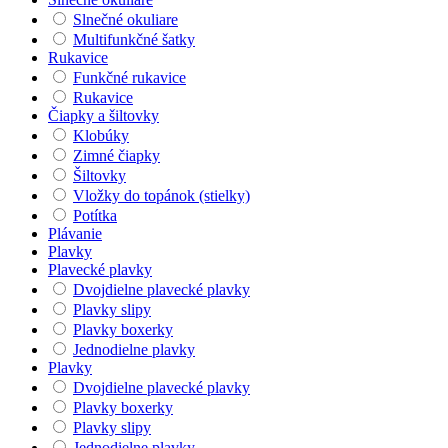
Slnečné okuliare
Multifunkčné šatky
Rukavice
Funkčné rukavice
Rukavice
Čiapky a šiltovky
Klobúky
Zimné čiapky
Šiltovky
Vložky do topánok (stielky)
Potítka
Plávanie
Plavky
Plavecké plavky
Dvojdielne plavecké plavky
Plavky slipy
Plavky boxerky
Jednodielne plavky
Plavky
Dvojdielne plavecké plavky
Plavky boxerky
Plavky slipy
Jednodielne plavky