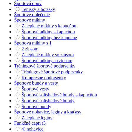
Športová obuv
Tenisky a botasky
Športové oblečenie
Športové mikiny
Zateplené mikiny s kapucňou
Športové mikiny s kapucňou
Športové mikiny bez kapucne
Športová mikiny s 1
2 zipsom
Zateplené mikiny so zipsom
Športové mikiny so zipsom
Tréningové športové podprsenky
Tréningové športové podprsenky
Kompresné podprsenky
Športové bundy a vesty
Športové vesty
Športové softshellové bundy s kapucňou
Športové softshellové bundy
Športové bundy
Športové nohavice, legíny a kraťasy
Zateplené legíny
Funkčné capri (3
4) nohavice