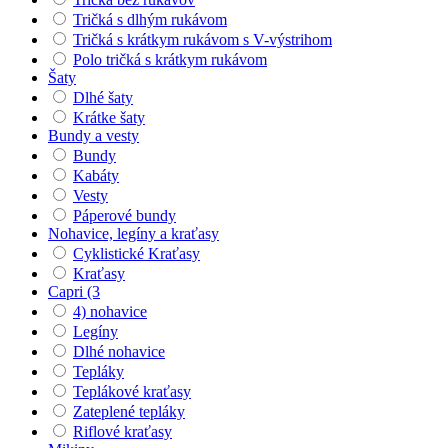
Tričká s dlhým rukávom
Tričká s krátkym rukávom s V-výstrihom
Polo tričká s krátkym rukávom
Šaty
Dlhé šaty
Krátke šaty
Bundy a vesty
Bundy
Kabáty
Vesty
Páperové bundy
Nohavice, legíny a kraťasy
Cyklistické Kraťasy
Kraťasy
Capri (3
4) nohavice
Legíny
Dlhé nohavice
Tepláky
Teplákové kraťasy
Zateplené tepláky
Riflové kraťasy