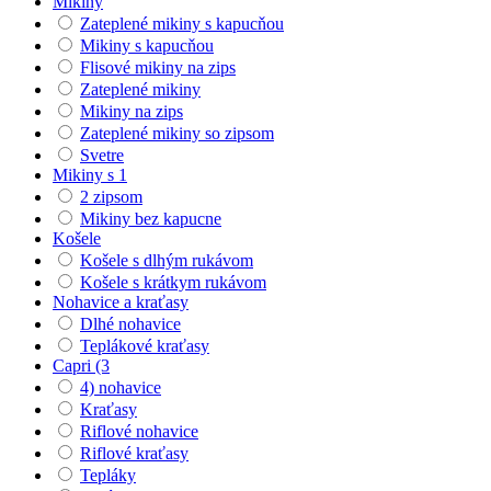
Mikiny
Zateplené mikiny s kapucňou
Mikiny s kapucňou
Flisové mikiny na zips
Zateplené mikiny
Mikiny na zips
Zateplené mikiny so zipsom
Svetre
Mikiny s 1
2 zipsom
Mikiny bez kapucne
Košele
Košele s dlhým rukávom
Košele s krátkym rukávom
Nohavice a kraťasy
Dlhé nohavice
Teplákové kraťasy
Capri (3
4) nohavice
Kraťasy
Riflové nohavice
Riflové kraťasy
Tepláky