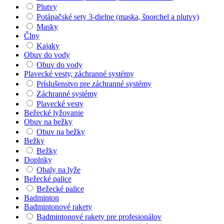
Plutvy
Potápačské sety 3-dielne (maska, šnorchel a plutvy)
Masky
Člny
Kajaky
Obuv do vody
Obuv do vody
Plavecké vesty, záchranné systémy
Príslušenstvo pre záchranné systémy
Záchranné systémy
Plavecké vesty
Bežecké lyžovanie
Obuv na bežky
Obuv na bežky
Bežky
Bežky
Doplnky
Obaly na lyže
Bežecké palice
Bežecké palice
Badminton
Badmintonové rakety
Badmintonové rakety pre profesionálov