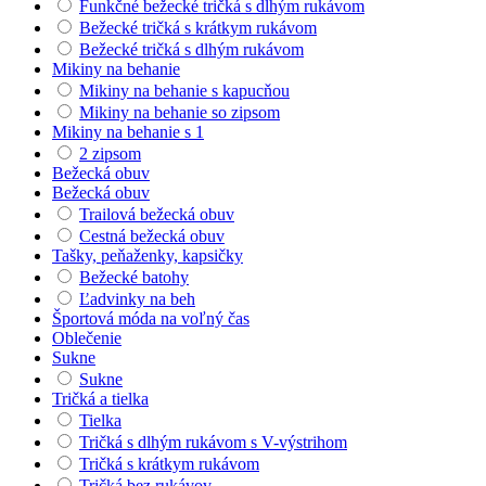
Funkčné bežecké tričká s dlhým rukávom
Bežecké tričká s krátkym rukávom
Bežecké tričká s dlhým rukávom
Mikiny na behanie
Mikiny na behanie s kapucňou
Mikiny na behanie so zipsom
Mikiny na behanie s 1
2 zipsom
Bežecká obuv
Bežecká obuv
Trailová bežecká obuv
Cestná bežecká obuv
Tašky, peňaženky, kapsičky
Bežecké batohy
Ľadvinky na beh
Športová móda na voľný čas
Oblečenie
Sukne
Sukne
Tričká a tielka
Tielka
Tričká s dlhým rukávom s V-výstrihom
Tričká s krátkym rukávom
Tričká bez rukávov