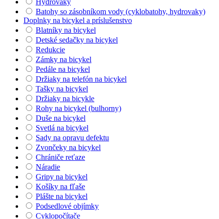
Hydrovaky
Batohy so zásobníkom vody (cyklobatohy, hydrovaky)
Doplnky na bicykel a príslušenstvo
Blatníky na bicykel
Detské sedačky na bicykel
Redukcie
Zámky na bicykel
Pedále na bicykel
Držiaky na telefón na bicykel
Tašky na bicykel
Držiaky na bicykle
Rohy na bicykel (bulhorny)
Duše na bicykel
Svetlá na bicykel
Sady na opravu defektu
Zvončeky na bicykel
Chrániče reťaze
Náradie
Gripy na bicykel
Košíky na fľaše
Plášte na bicykel
Podsedlové objímky
Cyklopočítače