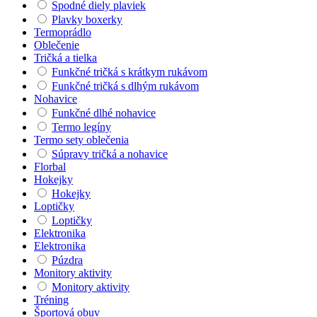
Spodné diely plaviek
Plavky boxerky
Termoprádlo
Oblečenie
Tričká a tielka
Funkčné tričká s krátkym rukávom
Funkčné tričká s dlhým rukávom
Nohavice
Funkčné dlhé nohavice
Termo legíny
Termo sety oblečenia
Súpravy tričká a nohavice
Florbal
Hokejky
Hokejky
Loptičky
Loptičky
Elektronika
Elektronika
Púzdra
Monitory aktivity
Monitory aktivity
Tréning
Športová obuv