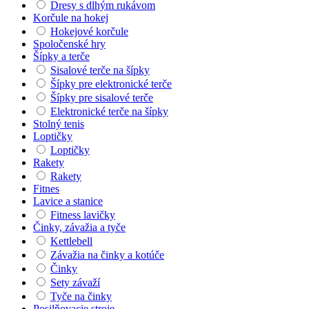
Dresy s dlhým rukávom
Korčule na hokej
Hokejové korčule
Spoločenské hry
Šípky a terče
Sisalové terče na šípky
Šípky pre elektronické terče
Šípky pre sisalové terče
Elektronické terče na šípky
Stolný tenis
Loptičky
Loptičky
Rakety
Rakety
Fitnes
Lavice a stanice
Fitness lavičky
Činky, závažia a tyče
Kettlebell
Závažia na činky a kotúče
Činky
Sety závaží
Tyče na činky
Posilňovacie stroje