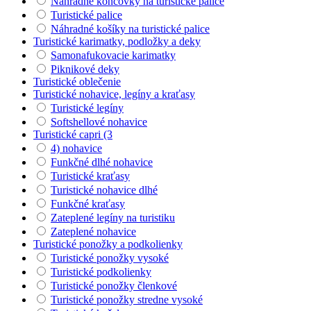
Náhradné koncovky na turistické palice
Turistické palice
Náhradné košíky na turistické palice
Turistické karimatky, podložky a deky
Samonafukovacie karimatky
Piknikové deky
Turistické oblečenie
Turistické nohavice, legíny a kraťasy
Turistické legíny
Softshellové nohavice
Turistické capri (3
4) nohavice
Funkčné dlhé nohavice
Turistické kraťasy
Turistické nohavice dlhé
Funkčné kraťasy
Zateplené legíny na turistiku
Zateplené nohavice
Turistické ponožky a podkolienky
Turistické ponožky vysoké
Turistické podkolienky
Turistické ponožky členkové
Turistické ponožky stredne vysoké