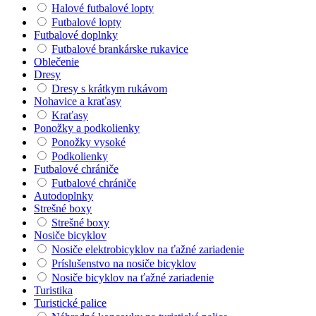
Halové futbalové lopty
Futbalové lopty
Futbalové doplnky
Futbalové brankárske rukavice
Oblečenie
Dresy
Dresy s krátkym rukávom
Nohavice a kraťasy
Kraťasy
Ponožky a podkolienky
Ponožky vysoké
Podkolienky
Futbalové chrániče
Futbalové chrániče
Autodoplnky
Strešné boxy
Strešné boxy
Nosiče bicyklov
Nosiče elektrobicyklov na ťažné zariadenie
Príslušenstvo na nosiče bicyklov
Nosiče bicyklov na ťažné zariadenie
Turistika
Turistické palice