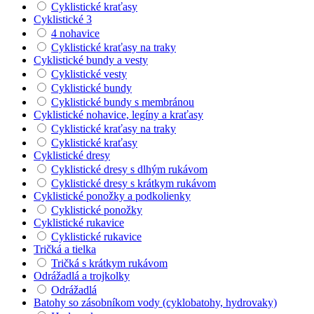
Cyklistické kraťasy
Cyklistické 3
4 nohavice
Cyklistické kraťasy na traky
Cyklistické bundy a vesty
Cyklistické vesty
Cyklistické bundy
Cyklistické bundy s membránou
Cyklistické nohavice, legíny a kraťasy
Cyklistické kraťasy na traky
Cyklistické kraťasy
Cyklistické dresy
Cyklistické dresy s dlhým rukávom
Cyklistické dresy s krátkym rukávom
Cyklistické ponožky a podkolienky
Cyklistické ponožky
Cyklistické rukavice
Cyklistické rukavice
Tričká a tielka
Tričká s krátkym rukávom
Odrážadlá a trojkolky
Odrážadlá
Batohy so zásobníkom vody (cyklobatohy, hydrovaky)