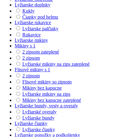
Lyžiarske doplnky
Kukly
Čiapky pod helmu
Lyžiarske rukavice
Lyžiarske palčiaky
Rukavice
Lyžiarske mikiny
Mikiny s 1
2 zipsom zateplené
2 zipsom
Lyžiarske mikiny na zips zateplené
Flisové mikiny s 1
2 zipsom
Flisové mikiny so zipsom
Mikiny bez kapucne
Lyžiarske mikiny na zips
Mikiny bez kapucne zateplené
Lyžiarske bundy, vesty a overaly
Lyžiarské overaly
Lyžíarske bundy
Lyžiarske čiapky
Lyžiarske čiapky
Lyžiarske ponožky a podkolienky