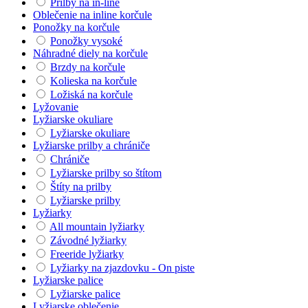
Prilby na in-line
Oblečenie na inline korčule
Ponožky na korčule
Ponožky vysoké
Náhradné diely na korčule
Brzdy na korčule
Kolieska na korčule
Ložiská na korčule
Lyžovanie
Lyžiarske okuliare
Lyžiarske okuliare
Lyžiarske prilby a chrániče
Chrániče
Lyžiarske prilby so štítom
Štíty na prilby
Lyžiarske prilby
Lyžiarky
All mountain lyžiarky
Závodné lyžiarky
Freeride lyžiarky
Lyžiarky na zjazdovku - On piste
Lyžiarske palice
Lyžiarske palice
Lyžiarske oblečenie