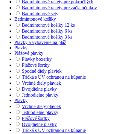
Badmintonové rakety pre pokročilých
Badmintonové rakety pre začiatočníkov
Badmintonové sety
Bedmintonové košíky
Badmintonové košíky 12 ks
Badmintonové košíky 6 ks
Badmintonové košíky 3 ks
Plavky a vybavenie na pláž
Plavky
Plážové plavky
Plavky boxerky
Plážové šortky
Spodné diely plaviek
Tričká s UV ochranou na kúpanie
Vrchné diely plaviek
Dvojdielne plavky
Jednodielne plavky
Plavky
Vrchné diely plaviek
Jednodielne plavky
Plážové šortky
Dvojdielne plavky
Tričká s UV ochranou na kúpanie