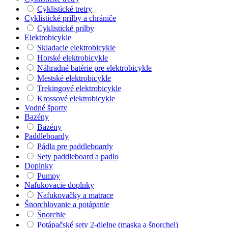
Cyklistické tretry
Cyklistické prilby a chrániče
Cyklistické prilby
Elektrobicykle
Skladacie elektrobicykle
Horské elektrobicykle
Náhradné batérie pre elektrobicykle
Mestské elektrobicykle
Trekingové elektrobicykle
Krossové elektrobicykle
Vodné športy
Bazény
Bazény
Paddleboardy
Pádla pre paddleboardy
Sety paddleboard a padlo
Doplnky
Pumpy
Nafukovacie doplnky
Nafukovačky a matrace
Šnorchlovanie a potápanie
Šnorchle
Potápačské sety 2-dielne (maska a šnorchel)