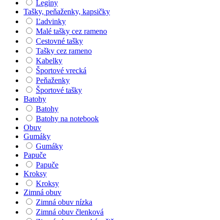
Legíny
Tašky, peňaženky, kapsičky
Ľadvinky
Malé tašky cez rameno
Cestovné tašky
Tašky cez rameno
Kabelky
Športové vrecká
Peňaženky
Športové tašky
Batohy
Batohy
Batohy na notebook
Obuv
Gumáky
Gumáky
Papuče
Papuče
Kroksy
Kroksy
Zimná obuv
Zimná obuv nízka
Zimná obuv členková