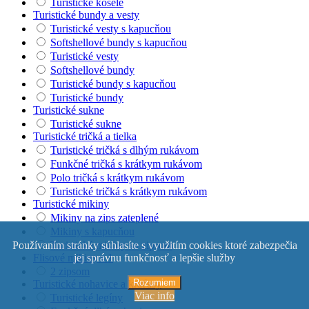
Turistické košele
Turistické bundy a vesty
Turistické vesty s kapucňou
Softshellové bundy s kapucňou
Turistické vesty
Softshellové bundy
Turistické bundy s kapucňou
Turistické bundy
Turistické sukne
Turistické sukne
Turistické tričká a tielka
Turistické tričká s dlhým rukávom
Funkčné tričká s krátkym rukávom
Polo tričká s krátkym rukávom
Turistické tričká s krátkym rukávom
Turistické mikiny
Mikiny na zips zateplené
Mikiny s kapucňou
Turistické mikiny so zipsom
Používaním stránky súhlasíte s využitím cookies ktoré zabezpečia
Flisové mikiny s 1
jej správnu funkčnosť a lepšie služby
2 zipsom
Rozumiem
Turistické nohavice a kraťasy
Viac info
Turistické legíny