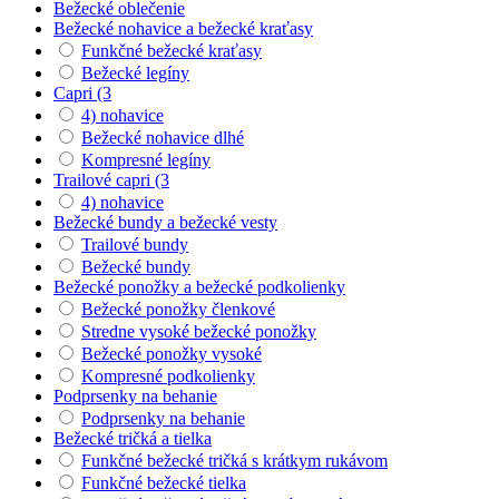
Bežecké oblečenie
Bežecké nohavice a bežecké kraťasy
Funkčné bežecké kraťasy
Bežecké legíny
Capri (3
4) nohavice
Bežecké nohavice dlhé
Kompresné legíny
Trailové capri (3
4) nohavice
Bežecké bundy a bežecké vesty
Trailové bundy
Bežecké bundy
Bežecké ponožky a bežecké podkolienky
Bežecké ponožky členkové
Stredne vysoké bežecké ponožky
Bežecké ponožky vysoké
Kompresné podkolienky
Podprsenky na behanie
Podprsenky na behanie
Bežecké tričká a tielka
Funkčné bežecké tričká s krátkym rukávom
Funkčné bežecké tielka