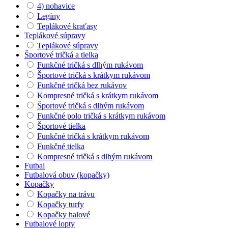
4) nohavice
Legíny
Teplákové kraťasy
Teplákové súpravy
Teplákové súpravy
Športové tričká a tielka
Funkčné tričká s dlhým rukávom
Športové tričká s krátkym rukávom
Funkčné tričká bez rukávov
Kompresné tričká s krátkym rukávom
Športové tričká s dlhým rukávom
Funkčné polo tričká s krátkym rukávom
Športové tielka
Funkčné tričká s krátkym rukávom
Funkčné tielka
Kompresné tričká s dlhým rukávom
Futbal
Futbalová obuv (kopačky)
Kopačky
Kopačky na trávu
Kopačky turfy
Kopačky halové
Futbalové lopty