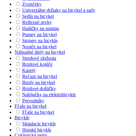
Zvončeky
Univerzálne držiaky na bicykel a sady
Sedlá na bicykel
Reflexné prvky
Hadičky na pumpu
Pumpy na bicykel
Stojany na bicykle
Nosiče na bicykel
Náhradné diely na bicykel
Stredové zloženia
Brzdové kotúče
Kazety
Reťaze na bicykel
Brzdy na bicykel
Brzdové doštičky
Nabíjačky na elektrobicykle
Prevodníky
Fľaše na bicykel
Fľaše na bicykel
Bicykle
Skladacie bicykle
Horské bicykle
Cyklistické tretry