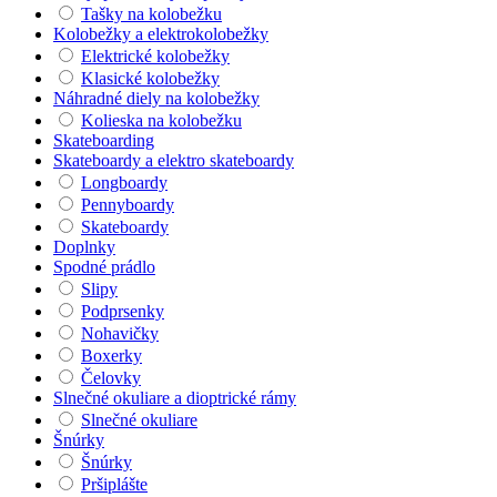
Tašky na kolobežku
Kolobežky a elektrokolobežky
Elektrické kolobežky
Klasické kolobežky
Náhradné diely na kolobežky
Kolieska na kolobežku
Skateboarding
Skateboardy a elektro skateboardy
Longboardy
Pennyboardy
Skateboardy
Doplnky
Spodné prádlo
Slipy
Podprsenky
Nohavičky
Boxerky
Čelovky
Slnečné okuliare a dioptrické rámy
Slnečné okuliare
Šnúrky
Šnúrky
Pršiplášte