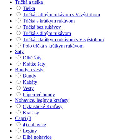
Tričká a tielka
Tielka
Tričká s dlhým rukávom s V-výstrihom
Tričká s krátkym rukávom
Tričká bez rukávov
Tričká s dlhým rukávom
Tričká s krátkym rukávom s V-výstrihom
Polo tričká s krátkym rukávom
Šaty
Dlhé šaty
Krátke šaty
Bundy a vesty
Bundy
Kabáty
Vesty
Páperové bundy
Nohavice, legíny a kraťasy
Cyklistické Kraťasy
Kraťasy
Capri (3
4) nohavice
Legíny
Dlhé nohavice