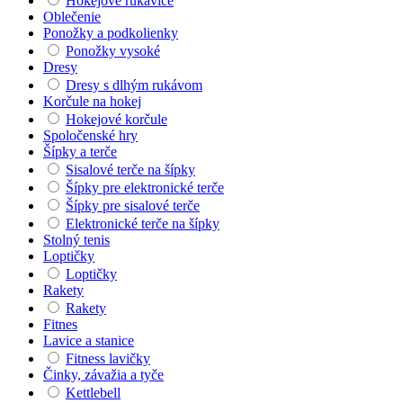
Hokejové rukavice
Oblečenie
Ponožky a podkolienky
Ponožky vysoké
Dresy
Dresy s dlhým rukávom
Korčule na hokej
Hokejové korčule
Spoločenské hry
Šípky a terče
Sisalové terče na šípky
Šípky pre elektronické terče
Šípky pre sisalové terče
Elektronické terče na šípky
Stolný tenis
Loptičky
Loptičky
Rakety
Rakety
Fitnes
Lavice a stanice
Fitness lavičky
Činky, závažia a tyče
Kettlebell