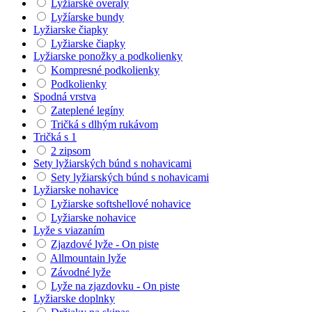
Lyžiarské overaly
Lyžíarske bundy
Lyžiarske čiapky
Lyžiarske čiapky
Lyžiarske ponožky a podkolienky
Kompresné podkolienky
Podkolienky
Spodná vrstva
Zateplené legíny
Tričká s dlhým rukávom
Tričká s 1
2 zipsom
Sety lyžiarských búnd s nohavicami
Sety lyžiarských búnd s nohavicami
Lyžiarske nohavice
Lyžiarske softshellové nohavice
Lyžiarske nohavice
Lyže s viazaním
Zjazdové lyže - On piste
Allmountain lyže
Závodné lyže
Lyže na zjazdovku - On piste
Lyžiarske doplnky