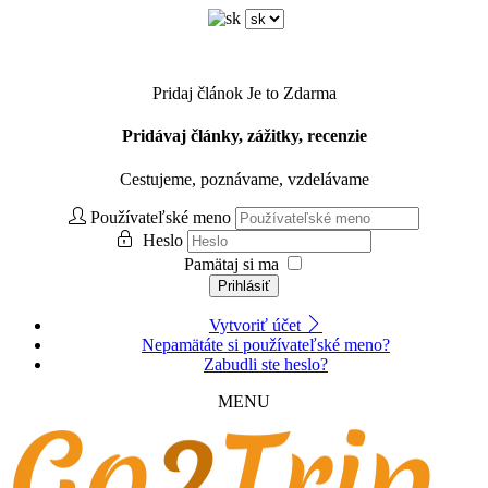
Pridaj článok
Je to Zdarma
Pridávaj články, zážitky, recenzie
Cestujeme, poznávame, vzdelávame
Používateľské meno
Heslo
Pamätaj si ma
Prihlásiť
Vytvoriť účet
Nepamätáte si používateľské meno?
Zabudli ste heslo?
MENU