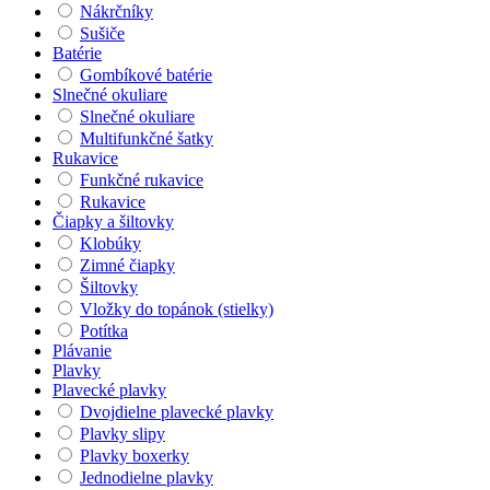
Nákrčníky
Sušiče
Batérie
Gombíkové batérie
Slnečné okuliare
Slnečné okuliare
Multifunkčné šatky
Rukavice
Funkčné rukavice
Rukavice
Čiapky a šiltovky
Klobúky
Zimné čiapky
Šiltovky
Vložky do topánok (stielky)
Potítka
Plávanie
Plavky
Plavecké plavky
Dvojdielne plavecké plavky
Plavky slipy
Plavky boxerky
Jednodielne plavky