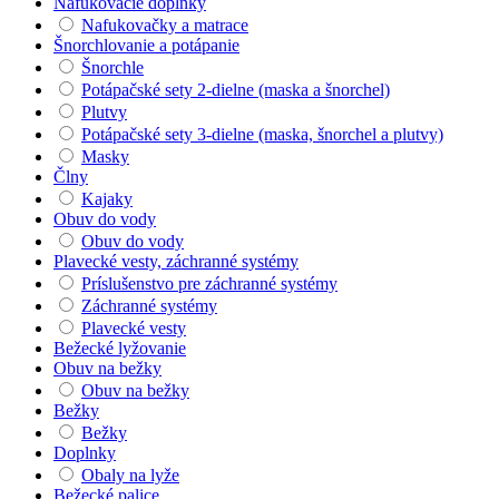
Nafukovacie doplnky
Nafukovačky a matrace
Šnorchlovanie a potápanie
Šnorchle
Potápačské sety 2-dielne (maska a šnorchel)
Plutvy
Potápačské sety 3-dielne (maska, šnorchel a plutvy)
Masky
Člny
Kajaky
Obuv do vody
Obuv do vody
Plavecké vesty, záchranné systémy
Príslušenstvo pre záchranné systémy
Záchranné systémy
Plavecké vesty
Bežecké lyžovanie
Obuv na bežky
Obuv na bežky
Bežky
Bežky
Doplnky
Obaly na lyže
Bežecké palice