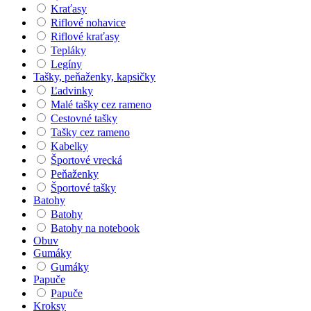
Kraťasy
Riflové nohavice
Riflové kraťasy
Tepláky
Legíny
Tašky, peňaženky, kapsičky
Ľadvinky
Malé tašky cez rameno
Cestovné tašky
Tašky cez rameno
Kabelky
Športové vrecká
Peňaženky
Športové tašky
Batohy
Batohy
Batohy na notebook
Obuv
Gumáky
Gumáky
Papuče
Papuče
Kroksy