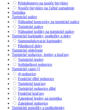
Príslušenstvo na nosiče bicyklov
Nosiče bicyklov na ťažné zariadenie
Turistika
Turistické palice
Náhradné koncovky na turistické palice
Turistické palice
Náhradné košíky na turistické palice
Turistické karimatky, podložky a deky
Samonafukovacie karimatky
Piknikové deky
Turistické oblečenie
Turistické nohavice, legíny a kraťasy
Turistické legíny
Softshellové nohavice
Turistické capri (3
4) nohavice
Funkčné dlhé nohavice
Turistické kraťasy
Turistické nohavice dlhé
Funkčné kraťasy
Zateplené legíny na turistiku
Zateplené nohavice
Turistické ponožky a podkolienky