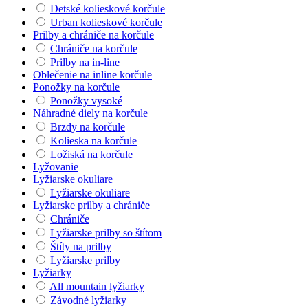
Detské kolieskové korčule
Urban kolieskové korčule
Prilby a chrániče na korčule
Chrániče na korčule
Prilby na in-line
Oblečenie na inline korčule
Ponožky na korčule
Ponožky vysoké
Náhradné diely na korčule
Brzdy na korčule
Kolieska na korčule
Ložiská na korčule
Lyžovanie
Lyžiarske okuliare
Lyžiarske okuliare
Lyžiarske prilby a chrániče
Chrániče
Lyžiarske prilby so štítom
Štíty na prilby
Lyžiarske prilby
Lyžiarky
All mountain lyžiarky
Závodné lyžiarky