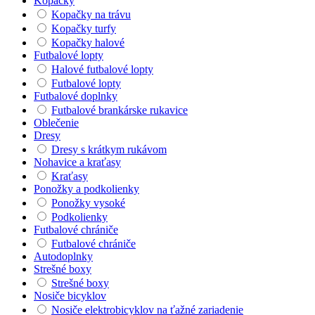
Kopačky
Kopačky na trávu
Kopačky turfy
Kopačky halové
Futbalové lopty
Halové futbalové lopty
Futbalové lopty
Futbalové doplnky
Futbalové brankárske rukavice
Oblečenie
Dresy
Dresy s krátkym rukávom
Nohavice a kraťasy
Kraťasy
Ponožky a podkolienky
Ponožky vysoké
Podkolienky
Futbalové chrániče
Futbalové chrániče
Autodoplnky
Strešné boxy
Strešné boxy
Nosiče bicyklov
Nosiče elektrobicyklov na ťažné zariadenie