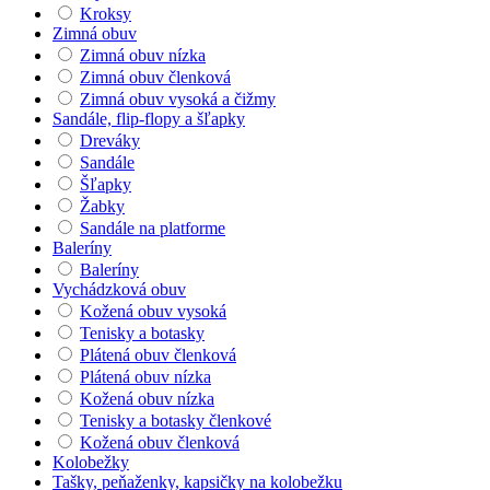
Kroksy
Zimná obuv
Zimná obuv nízka
Zimná obuv členková
Zimná obuv vysoká a čižmy
Sandále, flip-flopy a šľapky
Dreváky
Sandále
Šľapky
Žabky
Sandále na platforme
Baleríny
Baleríny
Vychádzková obuv
Kožená obuv vysoká
Tenisky a botasky
Plátená obuv členková
Plátená obuv nízka
Kožená obuv nízka
Tenisky a botasky členkové
Kožená obuv členková
Kolobežky
Tašky, peňaženky, kapsičky na kolobežku