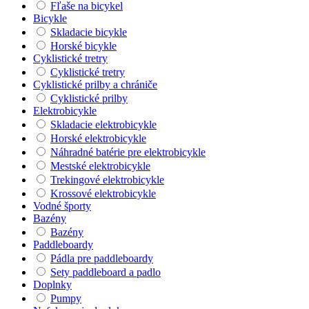
Fľaše na bicykel
Bicykle
Skladacie bicykle
Horské bicykle
Cyklistické tretry
Cyklistické tretry
Cyklistické prilby a chrániče
Cyklistické prilby
Elektrobicykle
Skladacie elektrobicykle
Horské elektrobicykle
Náhradné batérie pre elektrobicykle
Mestské elektrobicykle
Trekingové elektrobicykle
Krossové elektrobicykle
Vodné športy
Bazény
Bazény
Paddleboardy
Pádla pre paddleboardy
Sety paddleboard a padlo
Doplnky
Pumpy