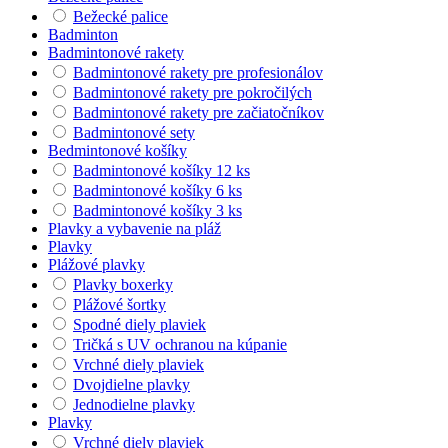
Bežecké palice
Badminton
Badmintonové rakety
Badmintonové rakety pre profesionálov
Badmintonové rakety pre pokročilých
Badmintonové rakety pre začiatočníkov
Badmintonové sety
Bedmintonové košíky
Badmintonové košíky 12 ks
Badmintonové košíky 6 ks
Badmintonové košíky 3 ks
Plavky a vybavenie na pláž
Plavky
Plážové plavky
Plavky boxerky
Plážové šortky
Spodné diely plaviek
Tričká s UV ochranou na kúpanie
Vrchné diely plaviek
Dvojdielne plavky
Jednodielne plavky
Plavky
Vrchné diely plaviek