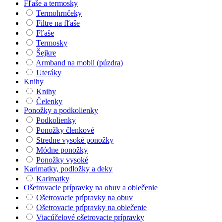
Fľaše a termosky
Termohrnčeky
Filtre na fľaše
Fľaše
Termosky
Šejkre
Armband na mobil (púzdra)
Uteráky
Knihy
Knihy
Čelenky
Ponožky a podkolienky
Podkolienky
Ponožky členkové
Stredne vysoké ponožky
Módne ponožky
Ponožky vysoké
Karimatky, podložky a deky
Karimatky
Ošetrovacie prípravky na obuv a oblečenie
Ošetrovacie prípravky na obuv
Ošetrovacie prípravky na oblečenie
Viacúčelové ošetrovacie prípravky