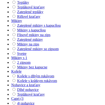
Tepláky
Teplákové kraťasy
Zateplené tepláky
Riflové kraťasy
Mikiny
Zateplené mikiny s kapucňou
Mikiny s kapucňou
Flisové mikiny na zips
Zateplené mikiny
Mikiny na zips
Zateplené mikiny so zipsom
Svetre
Mikiny s 1
2 zipsom
Mikiny bez kapucne
Košele
Košele s dlhým rukávom
Košele s krátkym rukávom
Nohavice a kraťasy
Dlhé nohavice
Teplákové kraťasy
Capri (3
4) nohavice