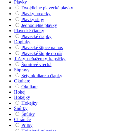
Plavky
Dvojdielne plavecké plavky
Plavky boxerky
Plavky slipy
Jednodielne plavky
Plavecké čiapky
Plavecké čiapky
Doplnky
Plavecké štipce na nos
Plavecké štuple do uší
Tašky, peňaženky, kapsičky
Športové vrecká
Súpravy
Sety okuliare a čiapky
Okuliare
Okuliare
Hokej
Hokejky
Hokejky
Šnúrky
Šnúrky
Chrániče
Prilby