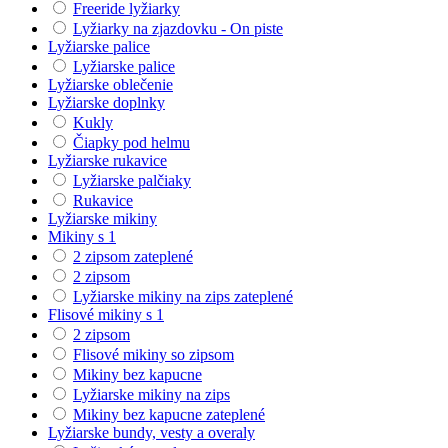
Freeride lyžiarky
Lyžiarky na zjazdovku - On piste
Lyžiarske palice
Lyžiarske palice
Lyžiarske oblečenie
Lyžiarske doplnky
Kukly
Čiapky pod helmu
Lyžiarske rukavice
Lyžiarske palčiaky
Rukavice
Lyžiarske mikiny
Mikiny s 1
2 zipsom zateplené
2 zipsom
Lyžiarske mikiny na zips zateplené
Flisové mikiny s 1
2 zipsom
Flisové mikiny so zipsom
Mikiny bez kapucne
Lyžiarske mikiny na zips
Mikiny bez kapucne zateplené
Lyžiarske bundy, vesty a overaly