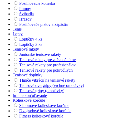
Posilňovacie kolieska
Pumpy
Švihadlá
Hrazdy
Posilňovače prstov a zápästia
Tenis
Lopty
Loptičky 4 ks
Loptičky 3 ks
Tenisové rakety
Juniorské tenisové rakety
Tenisové rakety pre začiatočníkov
Tenisové rakety pre profesionálov
Tenisové rakety pre pokročilých
Tenisové doplnky
Tlmiče vibrácií na tenisové rakety
Tenisové overgripy (vrchné omotávky)
Tenisové gripy (omotávky)
In-line korčuľovanie
Kolieskové korčule
Slalomové kolieskové korčule
Dvojradové kolieskové korčule
Fitness kolieskové korčule