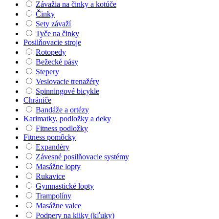
Závažia na činky a kotúče
Činky
Sety závaží
Tyče na činky
Posilňovacie stroje
Rotopedy
Bežecké pásy
Stepery
Veslovacie trenažéry
Spinningové bicykle
Chrániče
Bandáže a ortézy
Karimatky, podložky a deky
Fitness podložky
Fitness pomôcky
Expandéry
Závesné posilňovacie systémy
Masážne lopty
Rukavice
Gymnastické lopty
Trampolíny
Masážne valce
Podpery na kliky (kľuky)