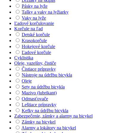
Držiaky na skipas
Pásky na lyže
Tašky a vaky na lyžiarky
Vaky na lyže
Ľadové korčulovanie
Korčule na ľad
Detské korčule
Krasokorčule
Hokejové korčule
Ľadové korčule
Cyklistika
Oleje, vazelíny, čističe
Čistiace prípravky
Nástroje na údržbu bicykla
Oleje
Sety na údržbu bicykla
Mazivo (lubrikant)
Odmasťovače
Leštiace prípravky
Kefky na údržbu bicykla
Zabezpečenie, zámky a alarmy na bicykel
Zámky na bicykel
Alarmy a lokátory na bicykel