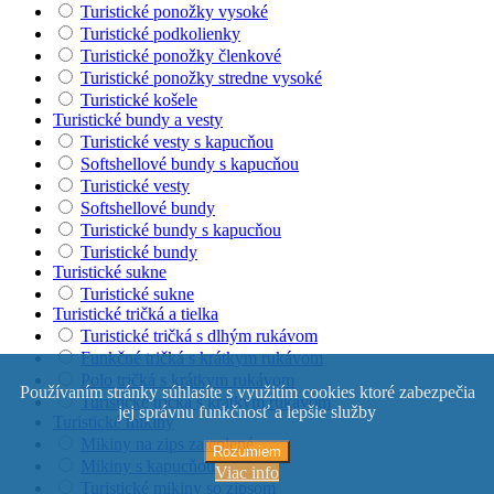
Turistické ponožky vysoké
Turistické podkolienky
Turistické ponožky členkové
Turistické ponožky stredne vysoké
Turistické košele
Turistické bundy a vesty
Turistické vesty s kapucňou
Softshellové bundy s kapucňou
Turistické vesty
Softshellové bundy
Turistické bundy s kapucňou
Turistické bundy
Turistické sukne
Turistické sukne
Turistické tričká a tielka
Turistické tričká s dlhým rukávom
Funkčné tričká s krátkym rukávom
Polo tričká s krátkym rukávom
Používaním stránky súhlasíte s využitím cookies ktoré zabezpečia
Turistické tričká s krátkym rukávom
jej správnu funkčnosť a lepšie služby
Turistické mikiny
Mikiny na zips zateplené
Rozumiem
Mikiny s kapucňou
Viac info
Turistické mikiny so zipsom