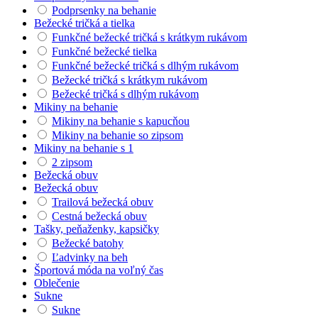
Podprsenky na behanie
Bežecké tričká a tielka
Funkčné bežecké tričká s krátkym rukávom
Funkčné bežecké tielka
Funkčné bežecké tričká s dlhým rukávom
Bežecké tričká s krátkym rukávom
Bežecké tričká s dlhým rukávom
Mikiny na behanie
Mikiny na behanie s kapucňou
Mikiny na behanie so zipsom
Mikiny na behanie s 1
2 zipsom
Bežecká obuv
Bežecká obuv
Trailová bežecká obuv
Cestná bežecká obuv
Tašky, peňaženky, kapsičky
Bežecké batohy
Ľadvinky na beh
Športová móda na voľný čas
Oblečenie
Sukne
Sukne