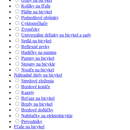
Gripy na bicykel
Košíky na fľaše
Plášte na bicykel
Podsedlové objímky
Cyklopočítače
Zvončeky
Univerzálne držiaky na bicykel a sady
Sedlá na bicykel
Reflexné prvky
Hadičky na pumpu
Pumpy na bicykel
Stojany na bicykle
Nosiče na bicykel
Náhradné diely na bicykel
Stredové zloženia
Brzdové kotúče
Kazety
Reťaze na bicykel
Brzdy na bicykel
Brzdové doštičky
Nabíjačky na elektrobicykle
Prevodníky
Fľaše na bicykel