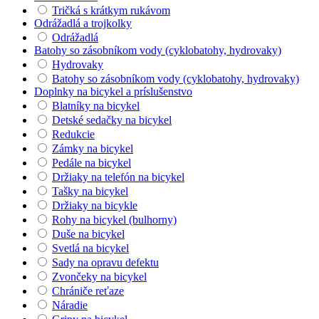
Tričká s krátkym rukávom
Odrážadlá a trojkolky
Odrážadlá
Batohy so zásobníkom vody (cyklobatohy, hydrovaky)
Hydrovaky
Batohy so zásobníkom vody (cyklobatohy, hydrovaky)
Doplnky na bicykel a príslušenstvo
Blatníky na bicykel
Detské sedačky na bicykel
Redukcie
Zámky na bicykel
Pedále na bicykel
Držiaky na telefón na bicykel
Tašky na bicykel
Držiaky na bicykle
Rohy na bicykel (bulhorny)
Duše na bicykel
Svetlá na bicykel
Sady na opravu defektu
Zvončeky na bicykel
Chrániče reťaze
Náradie