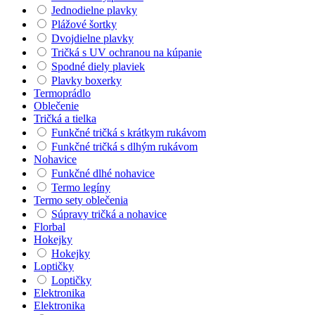
Jednodielne plavky
Plážové šortky
Dvojdielne plavky
Tričká s UV ochranou na kúpanie
Spodné diely plaviek
Plavky boxerky
Termoprádlo
Oblečenie
Tričká a tielka
Funkčné tričká s krátkym rukávom
Funkčné tričká s dlhým rukávom
Nohavice
Funkčné dlhé nohavice
Termo legíny
Termo sety oblečenia
Súpravy tričká a nohavice
Florbal
Hokejky
Hokejky
Loptičky
Loptičky
Elektronika
Elektronika