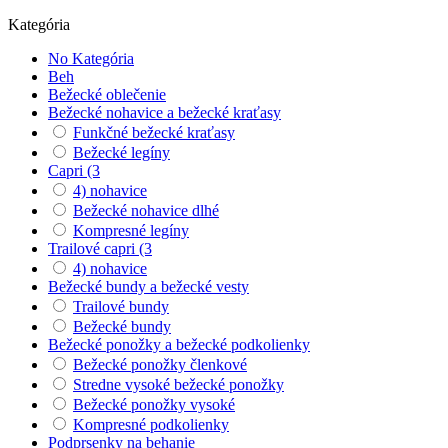
Kategória
No Kategória
Beh
Bežecké oblečenie
Bežecké nohavice a bežecké kraťasy
Funkčné bežecké kraťasy
Bežecké legíny
Capri (3
4) nohavice
Bežecké nohavice dlhé
Kompresné legíny
Trailové capri (3
4) nohavice
Bežecké bundy a bežecké vesty
Trailové bundy
Bežecké bundy
Bežecké ponožky a bežecké podkolienky
Bežecké ponožky členkové
Stredne vysoké bežecké ponožky
Bežecké ponožky vysoké
Kompresné podkolienky
Podprsenky na behanie