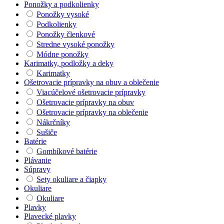
Ponožky a podkolienky
Ponožky vysoké
Podkolienky
Ponožky členkové
Stredne vysoké ponožky
Módne ponožky
Karimatky, podložky a deky
Karimatky
Ošetrovacie prípravky na obuv a oblečenie
Viacúčelové ošetrovacie prípravky
Ošetrovacie prípravky na obuv
Ošetrovacie prípravky na oblečenie
Nákrčníky
Sušiče
Batérie
Gombíkové batérie
Plávanie
Súpravy
Sety okuliare a čiapky
Okuliare
Okuliare
Plavky
Plavecké plavky