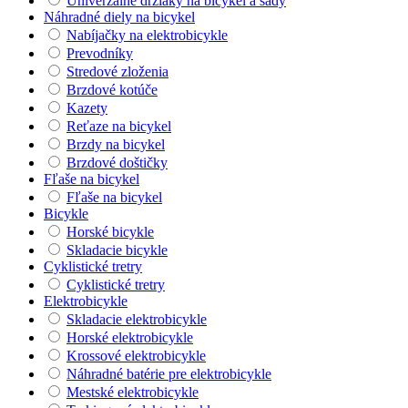
Univerzálne držiaky na bicykel a sady
Náhradné diely na bicykel
Nabíjačky na elektrobicykle
Prevodníky
Stredové zloženia
Brzdové kotúče
Kazety
Reťaze na bicykel
Brzdy na bicykel
Brzdové doštičky
Fľaše na bicykel
Fľaše na bicykel
Bicykle
Horské bicykle
Skladacie bicykle
Cyklistické tretry
Cyklistické tretry
Elektrobicykle
Skladacie elektrobicykle
Horské elektrobicykle
Krossové elektrobicykle
Náhradné batérie pre elektrobicykle
Mestské elektrobicykle