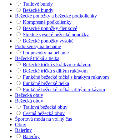
Trailové bundy
Bežecké bundy
Bežecké ponožky a bežecké podkolienky
Kompresné podkolienky
Bežecké ponožky členkové
Stredne vysoké bežecké ponožky
Bežecké ponožky vysoké
Podprsenky na behanie
Podprsenky na behanie
Bežecké tričká a tielka
Bežecké tričká s krátkym rukávom
Bežecké tričká s dlhým rukávom
Funkčné bežecké tričká s krátkym rukávom
Funkčné bežecké tielka
Funkčné bežecké tričká s dlhým rukávom
Bežecká obuv
Bežecká obuv
Trailová bežecká obuv
Cestná bežecká obuv
Športová móda na voľný čas
Obuv
Baleríny
Baleríny