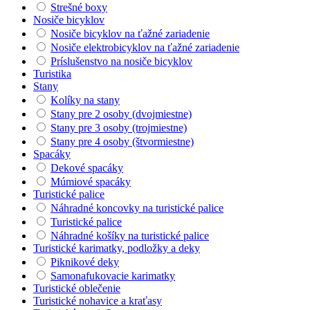
Strešné boxy
Nosiče bicyklov
Nosiče bicyklov na ťažné zariadenie
Nosiče elektrobicyklov na ťažné zariadenie
Príslušenstvo na nosiče bicyklov
Turistika
Stany
Kolíky na stany
Stany pre 2 osoby (dvojmiestne)
Stany pre 3 osoby (trojmiestne)
Stany pre 4 osoby (štvormiestne)
Spacáky
Dekové spacáky
Múmiové spacáky
Turistické palice
Náhradné koncovky na turistické palice
Turistické palice
Náhradné košíky na turistické palice
Turistické karimatky, podložky a deky
Piknikové deky
Samonafukovacie karimatky
Turistické oblečenie
Turistické nohavice a kraťasy