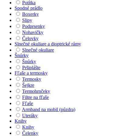
Potítka
Spodné prádlo
Boxerky
Slipy
Podprsenky
Nohavičky
Čelovky
Slnečné okuliare a dioptrické rámy
Slnečné okuliare
Šnúrky
Šnúrky
Pršiplášte
Fľaše a termosky
Termosky
Šejkre
Termohrnčeky
Filtre na fľaše
Fľaše
Armband na mobil (púzdra)
Uteráky
Knihy
Knihy
Čelenky