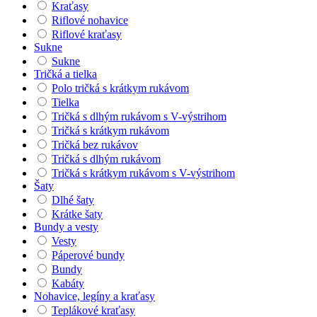
Kraťasy
Riflové nohavice
Riflové kraťasy
Sukne
Sukne
Tričká a tielka
Polo tričká s krátkym rukávom
Tielka
Tričká s dlhým rukávom s V-výstrihom
Tričká s krátkym rukávom
Tričká bez rukávov
Tričká s dlhým rukávom
Tričká s krátkym rukávom s V-výstrihom
Šaty
Dlhé šaty
Krátke šaty
Bundy a vesty
Vesty
Páperové bundy
Bundy
Kabáty
Nohavice, legíny a kraťasy
Teplákové kraťasy