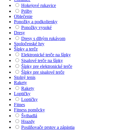
Hokejové rukavice
Prilby
Oblečenie
Ponožky a podkolienky
Ponožky vysoké
Dresy
Dresy s dlhým rukávom
Spoločenské hry
Šípky a terče
Elektronické terče na šípky
Sisalové terče na šípky
Šípky pre elektronické terče
Šípky pre sisalové terče
Stolný tenis
Rakety
Rakety
Loptičky
Loptičky
Fitnes
Fitness pomôcky
Švihadlá
Hrazdy
Posilňovače prstov a zápästia