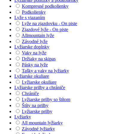
Lyžiarske ponožky a podkolienky
Kompresné podkolienky
Podkolienky
Lyže s viazaním
Lyže na zjazdovku - On piste
Zjazdové lyže - On piste
Allmountain lyže
Závodné lyže
Lyžiarske doplnky
Vaky na lyže
Držiaky na skipas
Pásky na lyže
Tašky a vaky na lyžiarky
Lyžiarske okuliare
Lyžiarske okuliare
Lyžiarske prilby a chrániče
Chrániče
Lyžiarske prilby so štítom
Štíty na prilby
Lyžiarske prilby
Lyžiarky
All mountain lyžiarky
Závodné lyžiarky