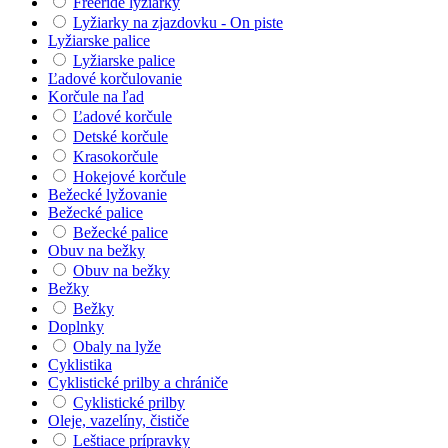
Freeride lyžiarky
Lyžiarky na zjazdovku - On piste
Lyžiarske palice
Lyžiarske palice
Ľadové korčulovanie
Korčule na ľad
Ľadové korčule
Detské korčule
Krasokorčule
Hokejové korčule
Bežecké lyžovanie
Bežecké palice
Bežecké palice
Obuv na bežky
Obuv na bežky
Bežky
Bežky
Doplnky
Obaly na lyže
Cyklistika
Cyklistické prilby a chrániče
Cyklistické prilby
Oleje, vazelíny, čističe
Leštiace prípravky