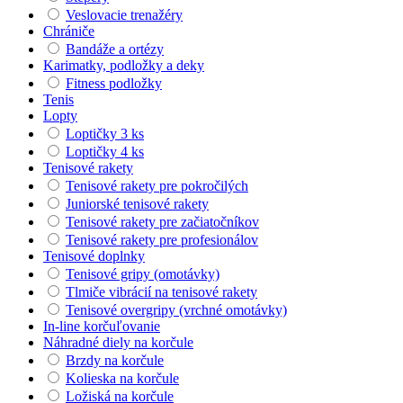
Veslovacie trenažéry
Chrániče
Bandáže a ortézy
Karimatky, podložky a deky
Fitness podložky
Tenis
Lopty
Loptičky 3 ks
Loptičky 4 ks
Tenisové rakety
Tenisové rakety pre pokročilých
Juniorské tenisové rakety
Tenisové rakety pre začiatočníkov
Tenisové rakety pre profesionálov
Tenisové doplnky
Tenisové gripy (omotávky)
Tlmiče vibrácií na tenisové rakety
Tenisové overgripy (vrchné omotávky)
In-line korčuľovanie
Náhradné diely na korčule
Brzdy na korčule
Kolieska na korčule
Ložiská na korčule