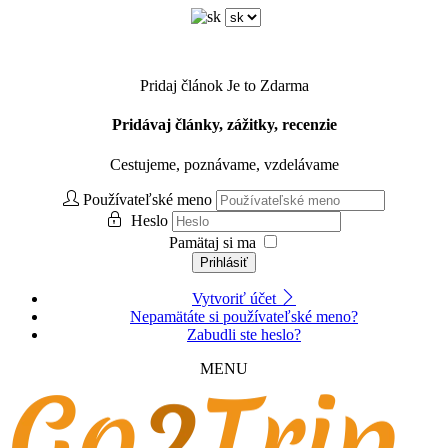
Pridaj článok
Je to Zdarma
Pridávaj články, zážitky, recenzie
Cestujeme, poznávame, vzdelávame
Používateľské meno
Heslo
Pamätaj si ma
Prihlásiť
Vytvoriť účet
Nepamätáte si používateľské meno?
Zabudli ste heslo?
MENU