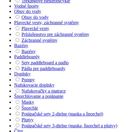
Trekingové elektrobicykle
Vodné športy
Obuv do vody
Obuv do vody
Plavecké vesty, záchranné systémy
Plavecké vesty
Príslušenstvo pre záchranné systémy
Záchranné systémy
Bazény
Bazény
Paddleboardy
Sety paddleboard a padlo
Pádla pre paddleboardy
Doplnky
Pumpy
Nafukovacie doplnky
Nafukovačky a matrace
Šnorchlovanie a potápanie
Masky
Šnorchle
Potápačské sety 2-dielne (maska a šnorchel)
Plutvy
Potápačské sety 3-dielne (maska, šnorchel a plutvy)
Člny