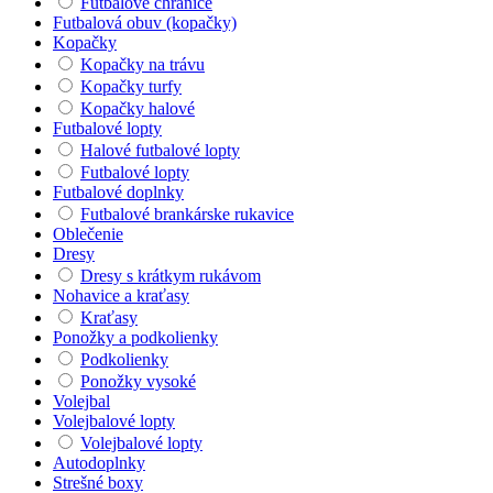
Futbalové chrániče
Futbalová obuv (kopačky)
Kopačky
Kopačky na trávu
Kopačky turfy
Kopačky halové
Futbalové lopty
Halové futbalové lopty
Futbalové lopty
Futbalové doplnky
Futbalové brankárske rukavice
Oblečenie
Dresy
Dresy s krátkym rukávom
Nohavice a kraťasy
Kraťasy
Ponožky a podkolienky
Podkolienky
Ponožky vysoké
Volejbal
Volejbalové lopty
Volejbalové lopty
Autodoplnky
Strešné boxy