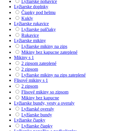
Lyžiarske nohavice
Lyžiarske doplnky
Čiapky pod helmu
Kukly
Lyžiarske rukavice
Lyžiarske palčiaky
Rukavice
Lyžiarske mikiny
Lyžiarske mikiny na zips
Mikiny bez kapucne zateplené
Mikiny s 1
2 zipsom zateplené
2 zipsom
Lyžiarske mikiny na zips zateplené
Flisové mikiny s 1
2 zipsom
Flisové mikiny so zipsom
Mikiny bez kapucne
Lyžiarske bundy, vesty a overaly
Lyžiarské overaly
Lyžíarske bundy
Lyžiarske čiapky
Lyžiarske čiapky