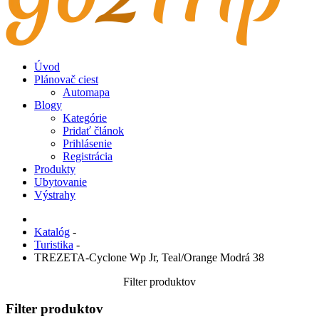
Úvod
Plánovač ciest
Automapa
Blogy
Kategórie
Pridať článok
Prihlásenie
Registrácia
Produkty
Ubytovanie
Výstrahy
Katalóg
-
Turistika
-
TREZETA-Cyclone Wp Jr, Teal/Orange Modrá 38
Filter produktov
Filter produktov