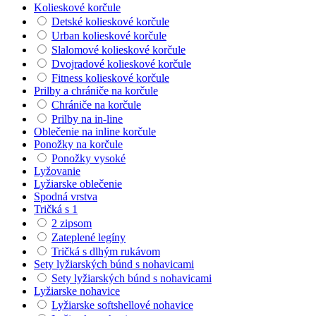
Kolieskové korčule
Detské kolieskové korčule
Urban kolieskové korčule
Slalomové kolieskové korčule
Dvojradové kolieskové korčule
Fitness kolieskové korčule
Prilby a chrániče na korčule
Chrániče na korčule
Prilby na in-line
Oblečenie na inline korčule
Ponožky na korčule
Ponožky vysoké
Lyžovanie
Lyžiarske oblečenie
Spodná vrstva
Tričká s 1
2 zipsom
Zateplené legíny
Tričká s dlhým rukávom
Sety lyžiarských búnd s nohavicami
Sety lyžiarských búnd s nohavicami
Lyžiarske nohavice
Lyžiarske softshellové nohavice