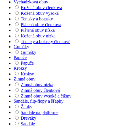
Vychádzková obuv
Kožená obuv členková
Kožená obuv vysoká
Tenisky a botasky
Plátená obuv členková
Plátená obuv nízka
Kožená obuv nízka
Tenisky a botasky členkové
Gumáky
Gumáky
Papuče
Papuče
Kroksy
Kroksy
Zimná obuv
Zimná obuv nízka
Zimná obuv členková
Zimná obuv vysoká a čižmy
Sandále, flip-flopy a šľapky
Žabky
Sandále na platforme
Dreváky
Sandále