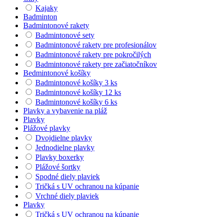
Kajaky
Badminton
Badmintonové rakety
Badmintonové sety
Badmintonové rakety pre profesionálov
Badmintonové rakety pre pokročilých
Badmintonové rakety pre začiatočníkov
Bedmintonové košíky
Badmintonové košíky 3 ks
Badmintonové košíky 12 ks
Badmintonové košíky 6 ks
Plavky a vybavenie na pláž
Plavky
Plážové plavky
Dvojdielne plavky
Jednodielne plavky
Plavky boxerky
Plážové šortky
Spodné diely plaviek
Tričká s UV ochranou na kúpanie
Vrchné diely plaviek
Plavky
Tričká s UV ochranou na kúpanie