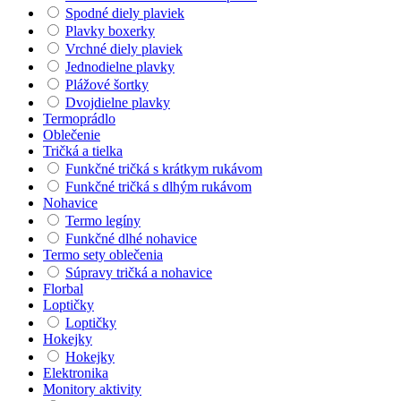
Spodné diely plaviek
Plavky boxerky
Vrchné diely plaviek
Jednodielne plavky
Plážové šortky
Dvojdielne plavky
Termoprádlo
Oblečenie
Tričká a tielka
Funkčné tričká s krátkym rukávom
Funkčné tričká s dlhým rukávom
Nohavice
Termo legíny
Funkčné dlhé nohavice
Termo sety oblečenia
Súpravy tričká a nohavice
Florbal
Loptičky
Loptičky
Hokejky
Hokejky
Elektronika
Monitory aktivity