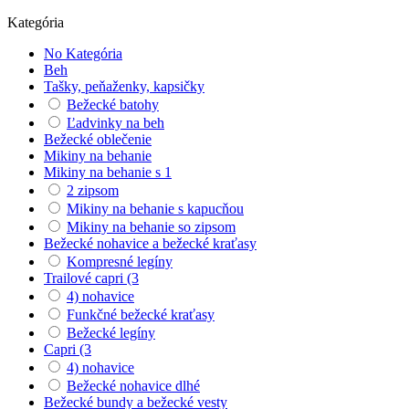
Kategória
No Kategória
Beh
Tašky, peňaženky, kapsičky
Bežecké batohy
Ľadvinky na beh
Bežecké oblečenie
Mikiny na behanie
Mikiny na behanie s 1
2 zipsom
Mikiny na behanie s kapucňou
Mikiny na behanie so zipsom
Bežecké nohavice a bežecké kraťasy
Kompresné legíny
Trailové capri (3
4) nohavice
Funkčné bežecké kraťasy
Bežecké legíny
Capri (3
4) nohavice
Bežecké nohavice dlhé
Bežecké bundy a bežecké vesty