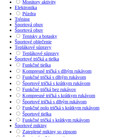
Monitory aktivity
Elektronika
Púzdra
Tréning
Športová obuv
Športová obuv
Tenisky a botasky
Športové oblečenie
Teplákové súpravy
Teplákové súpravy
Športové tričká a tielka
Funkčné tielka
Kompresné tričká s dlhým rukávom
Funkčné tričká s dlhým rukávom
Športové tričká s krátkym rukávom
Funkčné tričká bez rukávov
Kompresné tričká s krátkym rukávom
Športové tričká s dlhým rukávom
Funkčné polo tričká s krátkym rukávom
Športové tielka
Funkčné tričká s krátkym rukávom
Športové mikiny
Zateplené mikiny so zipsom