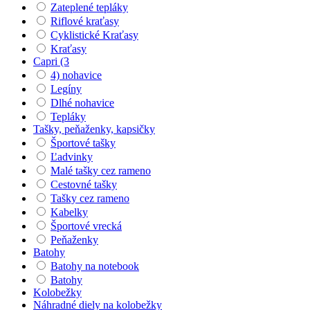
Zateplené tepláky
Riflové kraťasy
Cyklistické Kraťasy
Kraťasy
Capri (3
4) nohavice
Legíny
Dlhé nohavice
Tepláky
Tašky, peňaženky, kapsičky
Športové tašky
Ľadvinky
Malé tašky cez rameno
Cestovné tašky
Tašky cez rameno
Kabelky
Športové vrecká
Peňaženky
Batohy
Batohy na notebook
Batohy
Kolobežky
Náhradné diely na kolobežky