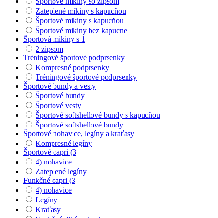
Športové mikiny so zipsom
Zateplené mikiny s kapucňou
Športové mikiny s kapucňou
Športové mikiny bez kapucne
Športová mikiny s 1
2 zipsom
Tréningové športové podprsenky
Kompresné podprsenky
Tréningové športové podprsenky
Športové bundy a vesty
Športové bundy
Športové vesty
Športové softshellové bundy s kapucňou
Športové softshellové bundy
Športové nohavice, legíny a kraťasy
Kompresné legíny
Športové capri (3
4) nohavice
Zateplené legíny
Funkčné capri (3
4) nohavice
Legíny
Kraťasy