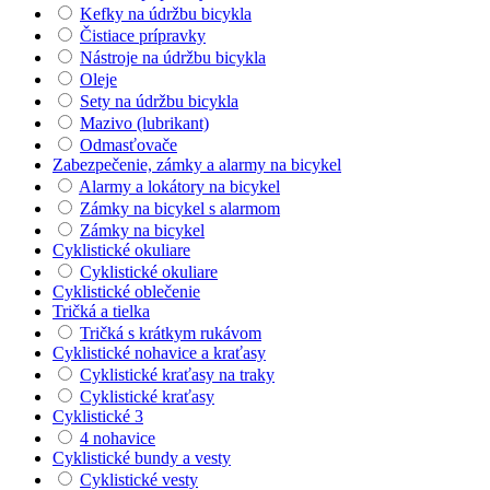
Kefky na údržbu bicykla
Čistiace prípravky
Nástroje na údržbu bicykla
Oleje
Sety na údržbu bicykla
Mazivo (lubrikant)
Odmasťovače
Zabezpečenie, zámky a alarmy na bicykel
Alarmy a lokátory na bicykel
Zámky na bicykel s alarmom
Zámky na bicykel
Cyklistické okuliare
Cyklistické okuliare
Cyklistické oblečenie
Tričká a tielka
Tričká s krátkym rukávom
Cyklistické nohavice a kraťasy
Cyklistické kraťasy na traky
Cyklistické kraťasy
Cyklistické 3
4 nohavice
Cyklistické bundy a vesty
Cyklistické vesty