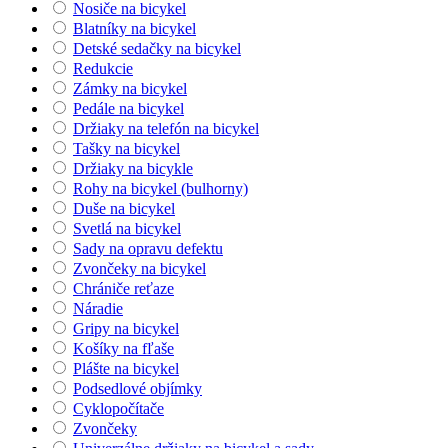
Nosiče na bicykel
Blatníky na bicykel
Detské sedačky na bicykel
Redukcie
Zámky na bicykel
Pedále na bicykel
Držiaky na telefón na bicykel
Tašky na bicykel
Držiaky na bicykle
Rohy na bicykel (bulhorny)
Duše na bicykel
Svetlá na bicykel
Sady na opravu defektu
Zvončeky na bicykel
Chrániče reťaze
Náradie
Gripy na bicykel
Košíky na fľaše
Plášte na bicykel
Podsedlové objímky
Cyklopočítače
Zvončeky