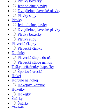
Plavky boxerky
Jednodielne plavky
Dvojdielne plavecké plavky
Plavky slipy
Plavky
Jednodielne plavky
Dvojdielne plavecké plavky
Plavky boxerky
Plavky slipy
Plavecké čiapky
Plavecké čiapky
Doplnky
Plavecké štuple do uší
Plavecké štipce na nos
Tašky, peňaženky, kapsičky
Športové vrecká
Hokej
Korčule na hokej
Hokejové korčule
Hokejky
Hokejky
Šnúrky
Šnúrky
Chrániče