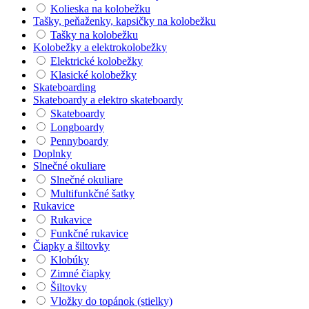
Kolieska na kolobežku
Tašky, peňaženky, kapsičky na kolobežku
Tašky na kolobežku
Kolobežky a elektrokolobežky
Elektrické kolobežky
Klasické kolobežky
Skateboarding
Skateboardy a elektro skateboardy
Skateboardy
Longboardy
Pennyboardy
Doplnky
Slnečné okuliare
Slnečné okuliare
Multifunkčné šatky
Rukavice
Rukavice
Funkčné rukavice
Čiapky a šiltovky
Klobúky
Zimné čiapky
Šiltovky
Vložky do topánok (stielky)