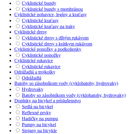
Cyklistické bundy
Cyklistické bundy s membránou
Cyklistické nohavice, legíny a kraťasy
Cyklistické kraťasy
Cyklistické kraťasy na traky
Cyklistické dresy
Cyklistické dresy s dlhým rukávom
Cyklistické dresy s krátkym rukávom
Cyklistické ponožky a podkolienky
Cyklistické ponožky
Cyklistické rukavice
Cyklistické rukavice
Odrážadlá a trojkolky
Odrážadlá
Batohy so zásobníkom vody (cyklobatohy, hydrovaky)
Hydrovaky
Batohy so zásobníkom vody (cyklobatohy, hydrovaky)
Doplnky na bicykel a príslušenstvo
Sedlá na bicykel
Reflexné prvky
Hadičky na pumpu
Pumpy na bicykel
Stojany na bicykle