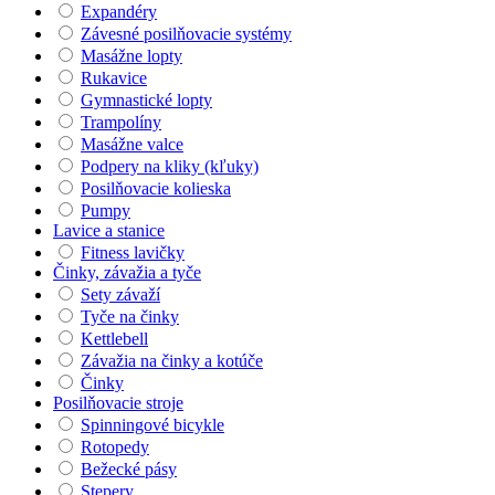
Expandéry
Závesné posilňovacie systémy
Masážne lopty
Rukavice
Gymnastické lopty
Trampolíny
Masážne valce
Podpery na kliky (kľuky)
Posilňovacie kolieska
Pumpy
Lavice a stanice
Fitness lavičky
Činky, závažia a tyče
Sety závaží
Tyče na činky
Kettlebell
Závažia na činky a kotúče
Činky
Posilňovacie stroje
Spinningové bicykle
Rotopedy
Bežecké pásy
Stepery