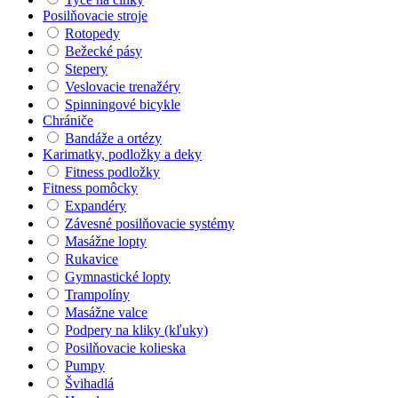
Posilňovacie stroje
Rotopedy
Bežecké pásy
Stepery
Veslovacie trenažéry
Spinningové bicykle
Chrániče
Bandáže a ortézy
Karimatky, podložky a deky
Fitness podložky
Fitness pomôcky
Expandéry
Závesné posilňovacie systémy
Masážne lopty
Rukavice
Gymnastické lopty
Trampolíny
Masážne valce
Podpery na kliky (kľuky)
Posilňovacie kolieska
Pumpy
Švihadlá