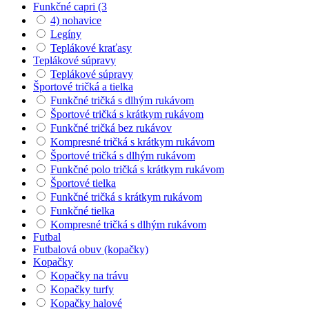
Funkčné capri (3
4) nohavice
Legíny
Teplákové kraťasy
Teplákové súpravy
Teplákové súpravy
Športové tričká a tielka
Funkčné tričká s dlhým rukávom
Športové tričká s krátkym rukávom
Funkčné tričká bez rukávov
Kompresné tričká s krátkym rukávom
Športové tričká s dlhým rukávom
Funkčné polo tričká s krátkym rukávom
Športové tielka
Funkčné tričká s krátkym rukávom
Funkčné tielka
Kompresné tričká s dlhým rukávom
Futbal
Futbalová obuv (kopačky)
Kopačky
Kopačky na trávu
Kopačky turfy
Kopačky halové