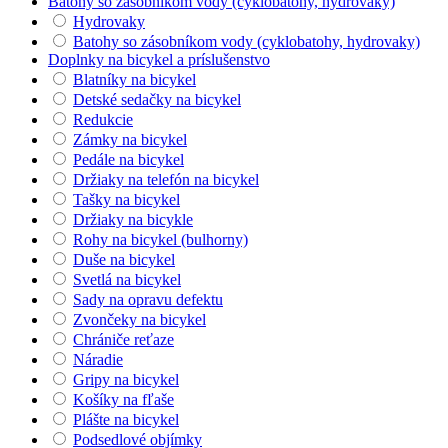
Batohy so zásobníkom vody (cyklobatohy, hydrovaky)
Hydrovaky
Batohy so zásobníkom vody (cyklobatohy, hydrovaky)
Doplnky na bicykel a príslušenstvo
Blatníky na bicykel
Detské sedačky na bicykel
Redukcie
Zámky na bicykel
Pedále na bicykel
Držiaky na telefón na bicykel
Tašky na bicykel
Držiaky na bicykle
Rohy na bicykel (bulhorny)
Duše na bicykel
Svetlá na bicykel
Sady na opravu defektu
Zvončeky na bicykel
Chrániče reťaze
Náradie
Gripy na bicykel
Košíky na fľaše
Plášte na bicykel
Podsedlové objímky