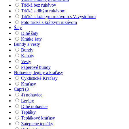
Tričká bez rukávov
Tričká s dlhým rukávom
Tričká s krátkym rukávom s V-výstrihom
Polo tričká s krátkym rukávom
Šaty
Dlhé šaty
Krátke šaty
Bundy a vesty
Bundy
Kabáty
Vesty
Páperové bundy
Nohavice, legíny a kraťasy
Cyklistické Kraťasy
Kraťasy
Capri (3
4) nohavice
Legíny
Dlhé nohavice
Tepláky
Teplákové kraťasy
Zateplené tepláky