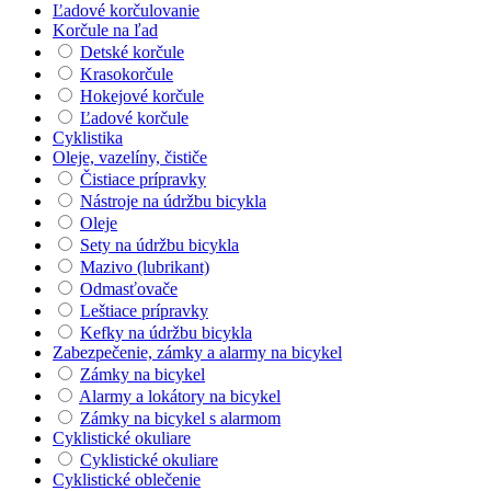
Ľadové korčulovanie
Korčule na ľad
Detské korčule
Krasokorčule
Hokejové korčule
Ľadové korčule
Cyklistika
Oleje, vazelíny, čističe
Čistiace prípravky
Nástroje na údržbu bicykla
Oleje
Sety na údržbu bicykla
Mazivo (lubrikant)
Odmasťovače
Leštiace prípravky
Kefky na údržbu bicykla
Zabezpečenie, zámky a alarmy na bicykel
Zámky na bicykel
Alarmy a lokátory na bicykel
Zámky na bicykel s alarmom
Cyklistické okuliare
Cyklistické okuliare
Cyklistické oblečenie