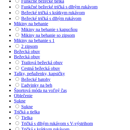
Funkčné bežecké tielka
Funkčné bežecké tričká s dlhým rukávom
Bežecké tričká s krátkym rukávom
Bežecké tričká s dlhým rukávom
Mikiny na behanie
Mikiny na behanie s kapucňou
Mikiny na behanie so zipsom
Mikiny na behanie s 1
2 zipsom
Bežecká obuv
Bežecká obuv
Trailová bežecká obuv
Cestná bežecká obuv
Tašky, peňaženky, kapsičky
Bežecké batohy
Ľadvinky na beh
Športová móda na voľný čas
Oblečenie
Sukne
Sukne
Tričká a tielka
Tielka
Tričká s dlhým rukávom s V-výstrihom
Tričká s krátkym rukávom