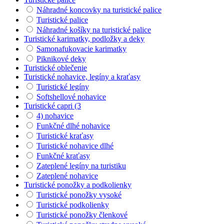
Náhradné koncovky na turistické palice
Turistické palice
Náhradné košíky na turistické palice
Turistické karimatky, podložky a deky
Samonafukovacie karimatky
Piknikové deky
Turistické oblečenie
Turistické nohavice, legíny a kraťasy
Turistické legíny
Softshellové nohavice
Turistické capri (3
4) nohavice
Funkčné dlhé nohavice
Turistické kraťasy
Turistické nohavice dlhé
Funkčné kraťasy
Zateplené legíny na turistiku
Zateplené nohavice
Turistické ponožky a podkolienky
Turistické ponožky vysoké
Turistické podkolienky
Turistické ponožky členkové