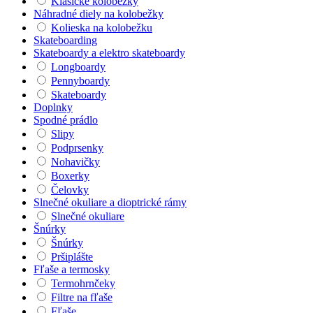
Klasické kolobežky
Náhradné diely na kolobežky
Kolieska na kolobežku
Skateboarding
Skateboardy a elektro skateboardy
Longboardy
Pennyboardy
Skateboardy
Doplnky
Spodné prádlo
Slipy
Podprsenky
Nohavičky
Boxerky
Čelovky
Slnečné okuliare a dioptrické rámy
Slnečné okuliare
Šnúrky
Šnúrky
Pršiplášte
Fľaše a termosky
Termohrnčeky
Filtre na fľaše
Fľaše