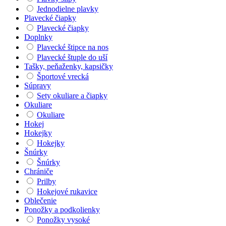
Jednodielne plavky
Plavecké čiapky
Plavecké čiapky
Doplnky
Plavecké štipce na nos
Plavecké štuple do uší
Tašky, peňaženky, kapsičky
Športové vrecká
Súpravy
Sety okuliare a čiapky
Okuliare
Okuliare
Hokej
Hokejky
Hokejky
Šnúrky
Šnúrky
Chrániče
Prilby
Hokejové rukavice
Oblečenie
Ponožky a podkolienky
Ponožky vysoké