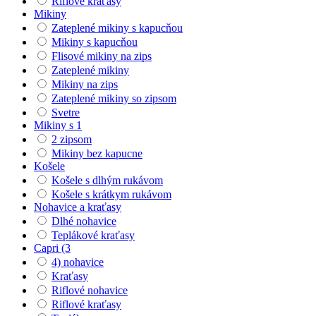
Riflové kraťasy
Mikiny
Zateplené mikiny s kapucňou
Mikiny s kapucňou
Flisové mikiny na zips
Zateplené mikiny
Mikiny na zips
Zateplené mikiny so zipsom
Svetre
Mikiny s 1
2 zipsom
Mikiny bez kapucne
Košele
Košele s dlhým rukávom
Košele s krátkym rukávom
Nohavice a kraťasy
Dlhé nohavice
Teplákové kraťasy
Capri (3
4) nohavice
Kraťasy
Riflové nohavice
Riflové kraťasy