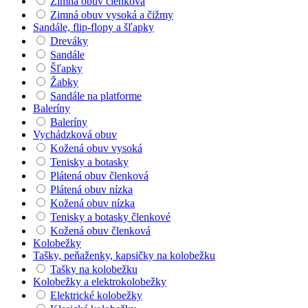
Zimná obuv členková
Zimná obuv vysoká a čižmy
Sandále, flip-flopy a šľapky
Dreváky
Sandále
Šľapky
Žabky
Sandále na platforme
Baleríny
Baleríny
Vychádzková obuv
Kožená obuv vysoká
Tenisky a botasky
Plátená obuv členková
Plátená obuv nízka
Kožená obuv nízka
Tenisky a botasky členkové
Kožená obuv členková
Kolobežky
Tašky, peňaženky, kapsičky na kolobežku
Tašky na kolobežku
Kolobežky a elektrokolobežky
Elektrické kolobežky