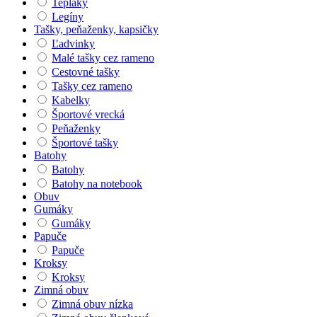
Tepláky
Legíny
Tašky, peňaženky, kapsičky
Ľadvinky
Malé tašky cez rameno
Cestovné tašky
Tašky cez rameno
Kabelky
Športové vrecká
Peňaženky
Športové tašky
Batohy
Batohy
Batohy na notebook
Obuv
Gumáky
Gumáky
Papuče
Papuče
Kroksy
Kroksy
Zimná obuv
Zimná obuv nízka