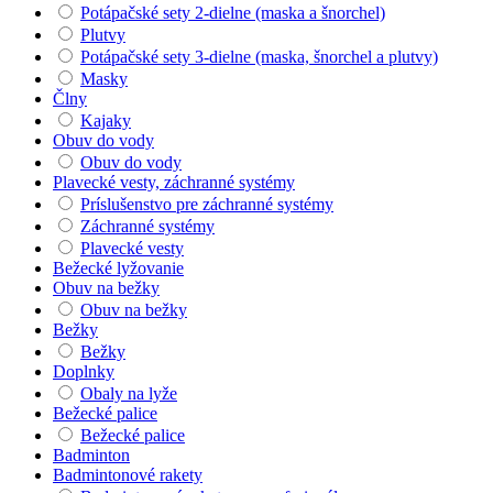
Potápačské sety 2-dielne (maska a šnorchel)
Plutvy
Potápačské sety 3-dielne (maska, šnorchel a plutvy)
Masky
Člny
Kajaky
Obuv do vody
Obuv do vody
Plavecké vesty, záchranné systémy
Príslušenstvo pre záchranné systémy
Záchranné systémy
Plavecké vesty
Bežecké lyžovanie
Obuv na bežky
Obuv na bežky
Bežky
Bežky
Doplnky
Obaly na lyže
Bežecké palice
Bežecké palice
Badminton
Badmintonové rakety