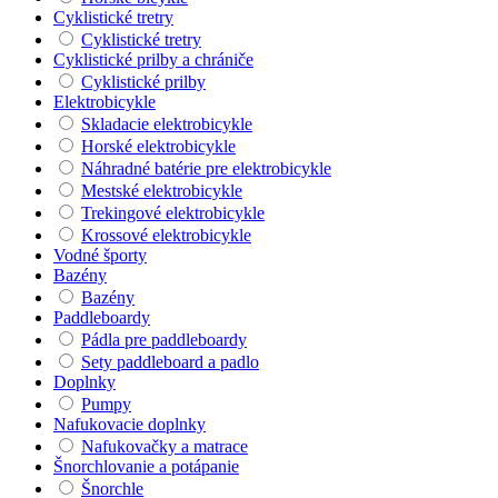
Cyklistické tretry
Cyklistické tretry
Cyklistické prilby a chrániče
Cyklistické prilby
Elektrobicykle
Skladacie elektrobicykle
Horské elektrobicykle
Náhradné batérie pre elektrobicykle
Mestské elektrobicykle
Trekingové elektrobicykle
Krossové elektrobicykle
Vodné športy
Bazény
Bazény
Paddleboardy
Pádla pre paddleboardy
Sety paddleboard a padlo
Doplnky
Pumpy
Nafukovacie doplnky
Nafukovačky a matrace
Šnorchlovanie a potápanie
Šnorchle