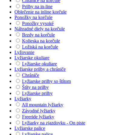
Chrániče na korčule
Prilby na in-line
Oblečenie na inline korčule
Ponožky na korčule
Ponožky vysoké
Náhradné diely na korčule
Brzdy na korčule
Kolieska na korčule
Ložiská na korčule
Lyžovanie
Lyžiarske okuliare
Lyžiarske okuliare
Lyžiarske prilby a chrániče
Chrániče
Lyžiarske prilby so štítom
Štíty na prilby
Lyžiarske prilby
Lyžiarky
All mountain lyžiarky
Závodné lyžiarky
Freeride lyžiarky
Lyžiarky na zjazdovku - On piste
Lyžiarske palice
Lyžiarske palice