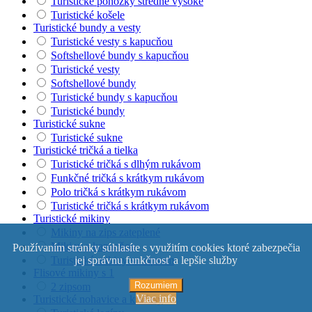
Turistické ponožky stredne vysoké
Turistické košele
Turistické bundy a vesty
Turistické vesty s kapucňou
Softshellové bundy s kapucňou
Turistické vesty
Softshellové bundy
Turistické bundy s kapucňou
Turistické bundy
Turistické sukne
Turistické sukne
Turistické tričká a tielka
Turistické tričká s dlhým rukávom
Funkčné tričká s krátkym rukávom
Polo tričká s krátkym rukávom
Turistické tričká s krátkym rukávom
Turistické mikiny
Mikiny na zips zateplené
Mikiny s kapucňou
Používaním stránky súhlasíte s využitím cookies ktoré zabezpečia
Turistické mikiny so zipsom
jej správnu funkčnosť a lepšie služby
Flisové mikiny s 1
Rozumiem
2 zipsom
Viac info
Turistické nohavice a kraťasy