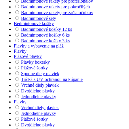
Badmintonové rakety pre profesionálov
Badmintonové rakety pre pokročilých
Badmintonové rakety pre začiatočníkov
Badmintonové sety
Bedmintonové košíky
Badmintonové košíky 12 ks
Badmintonové košíky 6 ks
Badmintonové košíky 3 ks
Plavky a vybavenie na pláž
Plavky
Plážové plavky
Plavky boxerky
Plážové šortky
Spodné diely plaviek
Tričká s UV ochranou na kúpanie
Vrchné diely plaviek
Dvojdielne plavky
Jednodielne plavky
Plavky
Vrchné diely plaviek
Jednodielne plavky
Plážové šortky
Dvojdielne plavky