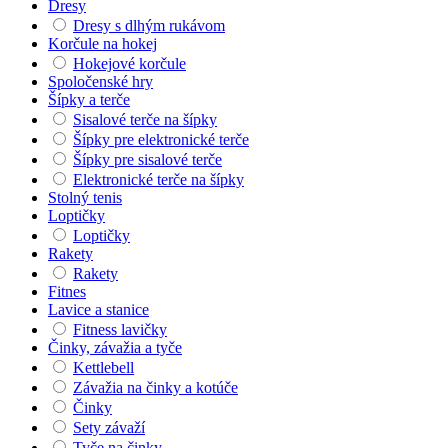
Dresy
Dresy s dlhým rukávom
Korčule na hokej
Hokejové korčule
Spoločenské hry
Šípky a terče
Sisalové terče na šípky
Šípky pre elektronické terče
Šípky pre sisalové terče
Elektronické terče na šípky
Stolný tenis
Loptičky
Loptičky
Rakety
Rakety
Fitnes
Lavice a stanice
Fitness lavičky
Činky, závažia a tyče
Kettlebell
Závažia na činky a kotúče
Činky
Sety závaží
Tyče na činky