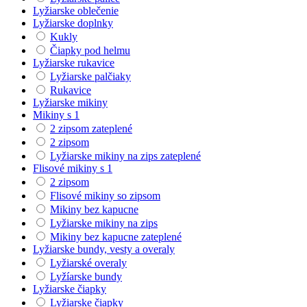
Lyžiarske oblečenie
Lyžiarske doplnky
Kukly
Čiapky pod helmu
Lyžiarske rukavice
Lyžiarske palčiaky
Rukavice
Lyžiarske mikiny
Mikiny s 1
2 zipsom zateplené
2 zipsom
Lyžiarske mikiny na zips zateplené
Flisové mikiny s 1
2 zipsom
Flisové mikiny so zipsom
Mikiny bez kapucne
Lyžiarske mikiny na zips
Mikiny bez kapucne zateplené
Lyžiarske bundy, vesty a overaly
Lyžiarské overaly
Lyžíarske bundy
Lyžiarske čiapky
Lyžiarske čiapky