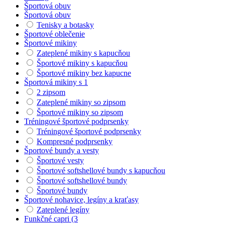
Športová obuv
Športová obuv
Tenisky a botasky
Športové oblečenie
Športové mikiny
Zateplené mikiny s kapucňou
Športové mikiny s kapucňou
Športové mikiny bez kapucne
Športová mikiny s 1
2 zipsom
Zateplené mikiny so zipsom
Športové mikiny so zipsom
Tréningové športové podprsenky
Tréningové športové podprsenky
Kompresné podprsenky
Športové bundy a vesty
Športové vesty
Športové softshellové bundy s kapucňou
Športové softshellové bundy
Športové bundy
Športové nohavice, legíny a kraťasy
Zateplené legíny
Funkčné capri (3