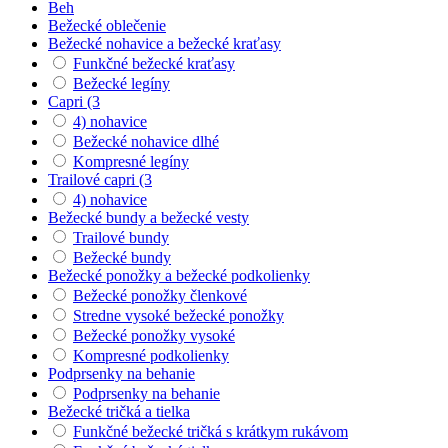
Beh
Bežecké oblečenie
Bežecké nohavice a bežecké kraťasy
Funkčné bežecké kraťasy
Bežecké legíny
Capri (3
4) nohavice
Bežecké nohavice dlhé
Kompresné legíny
Trailové capri (3
4) nohavice
Bežecké bundy a bežecké vesty
Trailové bundy
Bežecké bundy
Bežecké ponožky a bežecké podkolienky
Bežecké ponožky členkové
Stredne vysoké bežecké ponožky
Bežecké ponožky vysoké
Kompresné podkolienky
Podprsenky na behanie
Podprsenky na behanie
Bežecké tričká a tielka
Funkčné bežecké tričká s krátkym rukávom