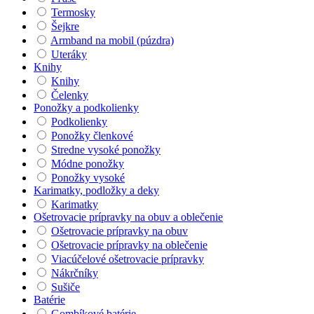
Termosky
Šejkre
Armband na mobil (púzdra)
Uteráky
Knihy
Knihy
Čelenky
Ponožky a podkolienky
Podkolienky
Ponožky členkové
Stredne vysoké ponožky
Módne ponožky
Ponožky vysoké
Karimatky, podložky a deky
Karimatky
Ošetrovacie prípravky na obuv a oblečenie
Ošetrovacie prípravky na obuv
Ošetrovacie prípravky na oblečenie
Viacúčelové ošetrovacie prípravky
Nákrčníky
Sušiče
Batérie
Gombíkové batérie