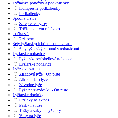
Lyžiarske ponožky a podkolienky
Kompresné podkolienky
Podkolienky
Spodná vrstva
Zateplené legíny
Tričká s dlhým rukávom
Tričká s 1
2 zipsom
Sety lyžiarských búnd s nohavicami
Sety lyžiarských búnd s nohavicami
Lyžiarske nohavice
Lyžiarske softshellové nohavice
Lyžiarske nohavice
Lyže s viazaním
Zjazdové lyže - On piste
Allmountain lyže
Závodné lyže
Lyže na zjazdovku - On piste
Lyžiarske doplnky
Držiaky na skipas
Pásky na lyže
Tašky a vaky na lyžiarky
Vaky na lyže