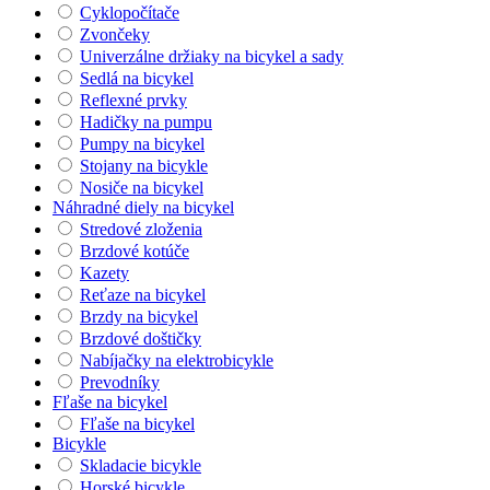
Cyklopočítače
Zvončeky
Univerzálne držiaky na bicykel a sady
Sedlá na bicykel
Reflexné prvky
Hadičky na pumpu
Pumpy na bicykel
Stojany na bicykle
Nosiče na bicykel
Náhradné diely na bicykel
Stredové zloženia
Brzdové kotúče
Kazety
Reťaze na bicykel
Brzdy na bicykel
Brzdové doštičky
Nabíjačky na elektrobicykle
Prevodníky
Fľaše na bicykel
Fľaše na bicykel
Bicykle
Skladacie bicykle
Horské bicykle