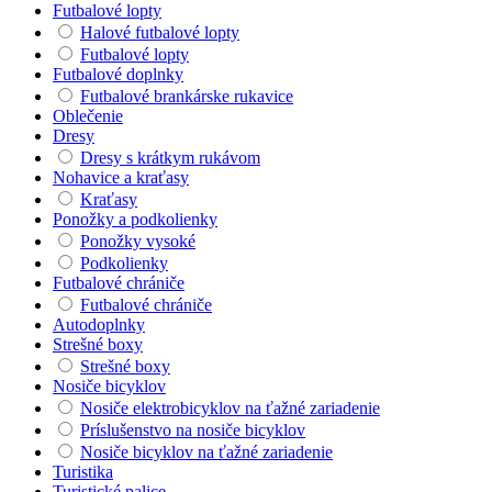
Futbalové lopty
Halové futbalové lopty
Futbalové lopty
Futbalové doplnky
Futbalové brankárske rukavice
Oblečenie
Dresy
Dresy s krátkym rukávom
Nohavice a kraťasy
Kraťasy
Ponožky a podkolienky
Ponožky vysoké
Podkolienky
Futbalové chrániče
Futbalové chrániče
Autodoplnky
Strešné boxy
Strešné boxy
Nosiče bicyklov
Nosiče elektrobicyklov na ťažné zariadenie
Príslušenstvo na nosiče bicyklov
Nosiče bicyklov na ťažné zariadenie
Turistika
Turistické palice