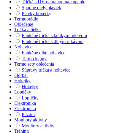
Tričká s UV ochranou na kúpanie
Spodné diely plaviek
Plavky boxerky
Termoprádlo
Oblečenie
Tričká a tielka
Funkčné tričká s krátkym rukávom
Funkčné tričká s dlhým rukávom
Nohavice
Funkčné dlhé nohavice
Termo legíny
Termo sety oblečenia
Súpravy tričká a nohavice
Florbal
Hokejky
Hokejky
Loptičky
Loptičky
Elektronika
Elektronika
Púzdra
Monitory aktivity
Monitory aktivity
Tréning