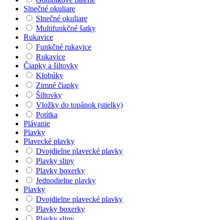
Slnečné okuliare
Slnečné okuliare
Multifunkčné šatky
Rukavice
Funkčné rukavice
Rukavice
Čiapky a šiltovky
Klobúky
Zimné čiapky
Šiltovky
Vložky do topánok (stielky)
Potítka
Plávanie
Plavky
Plavecké plavky
Dvojdielne plavecké plavky
Plavky slipy
Plavky boxerky
Jednodielne plavky
Plavky
Dvojdielne plavecké plavky
Plavky boxerky
Plavky slipy