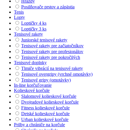
Hrazdy
Posilňovače prstov a zápästia
Tenis
Lopty
Loptičky 4 ks
Loptičky 3 ks
Tenisové rakety
Juniorské tenisové rakety
Tenisové rakety pre začiatočníkov
Tenisové rakety pre profesionálov
Tenisové rakety pre pokročilých
Tenisové doplnky
Tlmiče vibrácií na tenisové rakety
Tenisové overgripy (vrchné omotávky)
Tenisové gripy (omotávky)
In-line korčuľovanie
Kolieskové korčule
Slalomové kolieskové korčule
Dvojradové kolieskové korčule
Fitness kolieskové korčule
Detské kolieskové korčule
Urban kolieskové korčule
Prilby a chrániče na korčule