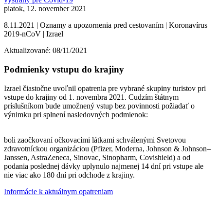
piatok, 12. november 2021
8.11.2021 | Oznamy a upozornenia pred cestovaním | Koronavírus
2019-nCoV | Izrael
Aktualizované: 08/11/2021
Podmienky vstupu do krajiny
Izrael čiastočne uvoľnil opatrenia pre vybrané skupiny turistov pri
vstupe do krajiny od 1. novembra 2021. Cudzím štátnym
príslušníkom bude umožnený vstup bez povinnosti požiadať o
výnimku pri splnení nasledovných podmienok:
boli zaočkovaní očkovacími látkami schválenými Svetovou
zdravotníckou organizáciou (Pfizer, Moderna, Johnson & Johnson–
Janssen, AstraZeneca, Sinovac, Sinopharm, Covishield) a od
podania poslednej dávky uplynulo najmenej 14 dní pri vstupe ale
nie viac ako 180 dní pri odchode z krajiny.
Informácie k aktuálnym opatreniam