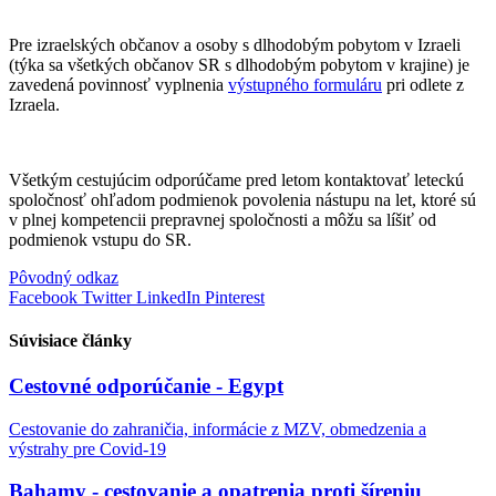
Pre izraelských občanov a osoby s dlhodobým pobytom v Izraeli
(týka sa všetkých občanov SR s dlhodobým pobytom v krajine) je
zavedená povinnosť vyplnenia
výstupného formuláru
pri odlete z
Izraela.
Všetkým cestujúcim odporúčame pred letom kontaktovať leteckú
spoločnosť ohľadom podmienok povolenia nástupu na let, ktoré sú
v plnej kompetencii prepravnej spoločnosti a môžu sa líšiť od
podmienok vstupu do SR.
Pôvodný odkaz
Facebook
Twitter
LinkedIn
Pinterest
Súvisiace články
Cestovné odporúčanie - Egypt
Cestovanie do zahraničia, informácie z MZV, obmedzenia a
výstrahy pre Covid-19
Bahamy - cestovanie a opatrenia proti šíreniu