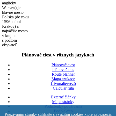
anglicky
Warsaw) je
hlavné mesto
Poľska (do roku
1596 to bol
Krakov) a
najväčšie mesto
v krajine
s počtom
obyvateľ...
Plánovač ciest v rôznych jazykoch
Plánovač ciest
Plánovač tras
Route planner
Mapa szukacz
Útvonaltervező
Calcular ruta
Externé články
Mapa stránky
Podmienky používania
PodNaWeb
Používaním stránky súhlasíte s využitím cookies ktoré zabezpečia
Štáty