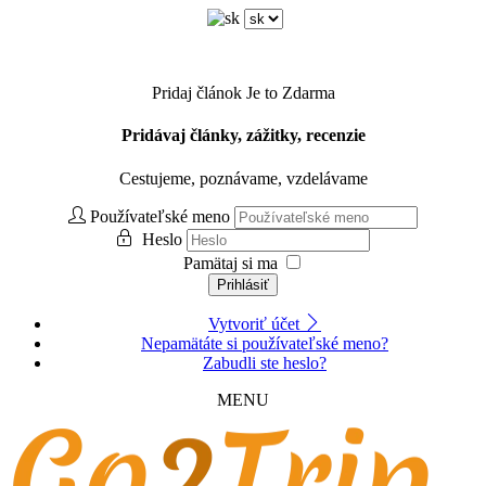
Pridaj článok
Je to Zdarma
Pridávaj články, zážitky, recenzie
Cestujeme, poznávame, vzdelávame
Používateľské meno
Heslo
Pamätaj si ma
Prihlásiť
Vytvoriť účet
Nepamätáte si používateľské meno?
Zabudli ste heslo?
MENU