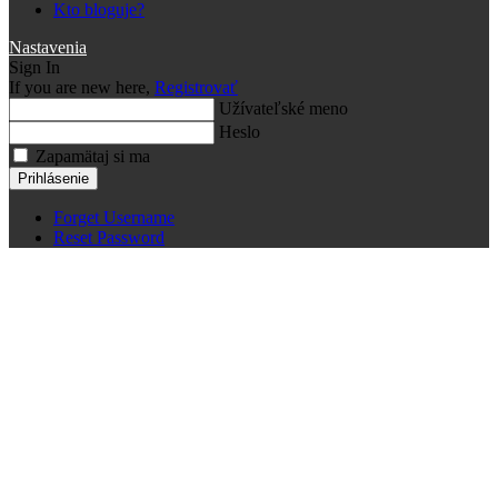
Kto bloguje?
Nastavenia
Sign In
If you are new here,
Registrovať
Užívateľské meno
Heslo
Zapamätaj si ma
Prihlásenie
Forget Username
Reset Password