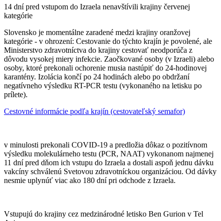
14 dní pred vstupom do Izraela nenavštívili krajiny červenej
kategórie
Slovensko je momentálne zaradené medzi krajiny oranžovej
kategórie - v ohrození: Cestovanie do týchto krajín je povolené, ale
Ministerstvo zdravotníctva do krajiny cestovať neodporúča z
dôvodu vysokej miery infekcie. Zaočkované osoby (v Izraeli) alebo
osoby, ktoré prekonali ochorenie musia nastúpiť do 24-hodinovej
karantény. Izolácia končí po 24 hodinách alebo po obdržaní
negatívneho výsledku RT-PCR testu (vykonaného na letisku po
prílete).
Cestovné informácie podľa krajín (cestovateľský semafor)
v minulosti prekonali COVID-19 a predložia dôkaz o pozitívnom
výsledku molekulárneho testu (PCR, NAAT) vykonanom najmenej
11 dní pred dňom ich vstupu do Izraela a dostali aspoň jednu dávku
vakcíny schválenú Svetovou zdravotníckou organizáciou. Od dávky
nesmie uplynúť viac ako 180 dní pri odchode z Izraela.
Vstupujú do krajiny cez medzinárodné letisko Ben Gurion v Tel