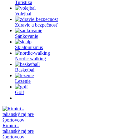
Turistika
Volejbal
Zdravie a bezpečnosť
Sánkovanie
Skialpinizmus
Nordic walking
Basketbal
Lezenie
Golf
Rimini -
talianský raj pre
športovcov