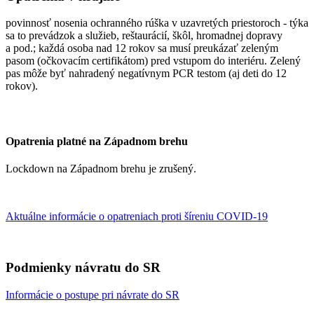
povinnosť nosenia ochranného rúška v uzavretých priestoroch - týka
sa to prevádzok a služieb, reštaurácií, škôl, hromadnej dopravy
a pod.; každá osoba nad 12 rokov sa musí preukázať zeleným
pasom (očkovacím certifikátom) pred vstupom do interiéru. Zelený
pas môže byť nahradený negatívnym PCR testom (aj deti do 12
rokov).
Opatrenia platné na Západnom brehu
Lockdown na Západnom brehu je zrušený.
Aktuálne informácie o opatreniach proti šíreniu COVID-19
Podmienky návratu do SR
Informácie o postupe pri návrate do SR