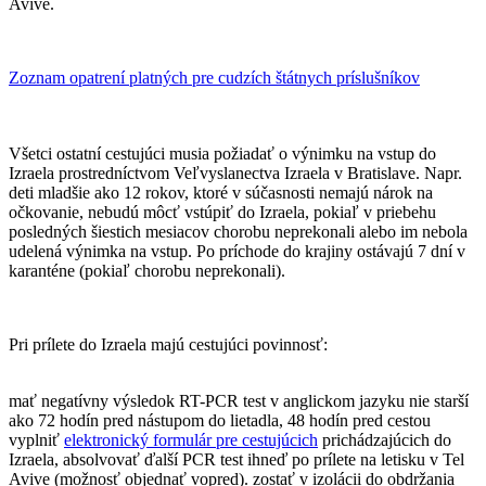
Avive.
Zoznam opatrení platných pre cudzích štátnych príslušníkov
Všetci ostatní cestujúci musia požiadať o výnimku na vstup do
Izraela prostredníctvom Veľvyslanectva Izraela v Bratislave. Napr.
deti mladšie ako 12 rokov, ktoré v súčasnosti nemajú nárok na
očkovanie, nebudú môcť vstúpiť do Izraela, pokiaľ v priebehu
posledných šiestich mesiacov chorobu neprekonali alebo im nebola
udelená výnimka na vstup. Po príchode do krajiny ostávajú 7 dní v
karanténe (pokiaľ chorobu neprekonali).
Pri prílete do Izraela majú cestujúci povinnosť:
mať negatívny výsledok RT-PCR test v anglickom jazyku nie starší
ako 72 hodín pred nástupom do lietadla, 48 hodín pred cestou
vyplniť
elektronický formulár pre cestujúcich
prichádzajúcich do
Izraela, absolvovať ďalší PCR test ihneď po prílete na letisku v Tel
Avive (možnosť objednať vopred). zostať v izolácii do obdržania