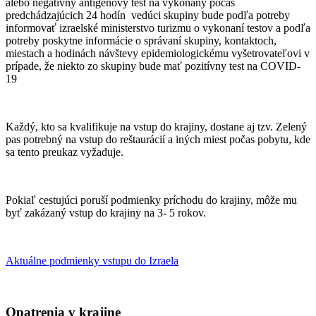
alebo negatívny antigénový test na vykonaný počas
predchádzajúcich 24 hodín vedúci skupiny bude podľa potreby
informovať izraelské ministerstvo turizmu o vykonaní testov a podľa
potreby poskytne informácie o správaní skupiny, kontaktoch,
miestach a hodinách návštevy epidemiologickému vyšetrovateľovi v
prípade, že niekto zo skupiny bude mať pozitívny test na COVID-
19
Každý, kto sa kvalifikuje na vstup do krajiny, dostane aj tzv. Zelený
pas potrebný na vstup do reštaurácií a iných miest počas pobytu, kde
sa tento preukaz vyžaduje.
Pokiaľ cestujúci poruší podmienky príchodu do krajiny, môže mu
byť zakázaný vstup do krajiny na 3- 5 rokov.
Aktuálne podmienky vstupu do Izraela
Opatrenia v krajine