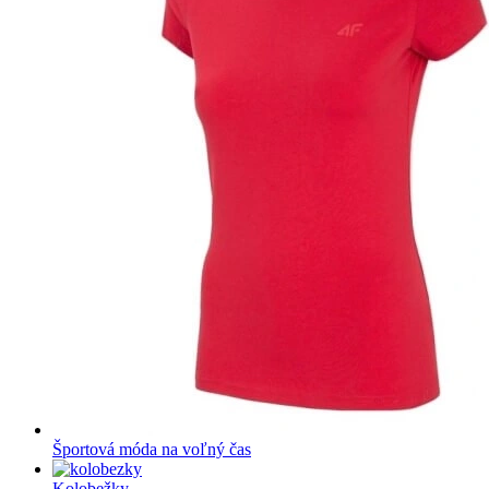
Športová móda na voľný čas
Kolobežky