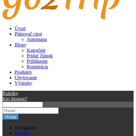
Úvod
Plánovač ciest
Automapa
Blogy
Kategórie
Pridať článok
Prihlásenie
Registrácia
Produkty
Ubytovanie
Výstrahy
Rubriky
Kto bloguje?
Hľadať
Navigation
Rubriky