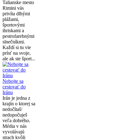
Talianske mesto
Rimini vás
privíta dlhými
plážami,
športovými
ihriskami a
pestrofarebnými
slnečníkmi.
Každí si tu vie
prísť na svoje,
ale ak ste šport...
Nebojte sa
cestovať do
Iránu
Irán je jedna z
krajín o ktorej sa
nedočítaš/
nedopočuješ
veľa dobrého.
Média v nás
vyvolávajú
strach kvôli