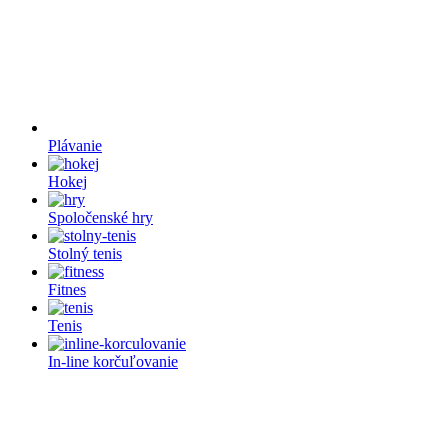
Plávanie
Hokej
Spoločenské hry
Stolný tenis
Fitnes
Tenis
In-line korčuľovanie