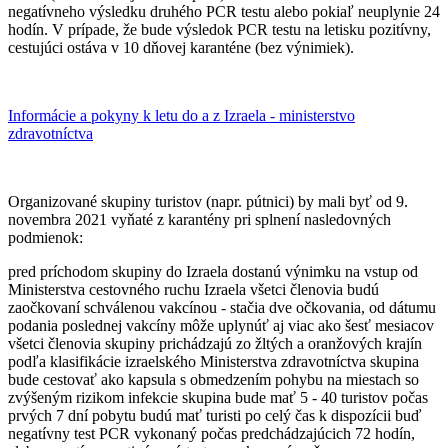
negatívneho výsledku druhého PCR testu alebo pokiaľ neuplynie 24
hodín. V prípade, že bude výsledok PCR testu na letisku pozitívny,
cestujúci ostáva v 10 dňovej karanténe (bez výnimiek).
Informácie a pokyny k letu do a z Izraela - ministerstvo
zdravotníctva
Organizované skupiny turistov (napr. pútnici) by mali byť od 9.
novembra 2021 vyňaté z karantény pri splnení nasledovných
podmienok:
pred príchodom skupiny do Izraela dostanú výnimku na vstup od
Ministerstva cestovného ruchu Izraela všetci členovia budú
zaočkovaní schválenou vakcínou - stačia dve očkovania, od dátumu
podania poslednej vakcíny môže uplynúť aj viac ako šesť mesiacov
všetci členovia skupiny prichádzajú zo žltých a oranžových krajín
podľa klasifikácie izraelského Ministerstva zdravotníctva skupina
bude cestovať ako kapsula s obmedzením pohybu na miestach so
zvýšeným rizikom infekcie skupina bude mať 5 - 40 turistov počas
prvých 7 dní pobytu budú mať turisti po celý čas k dispozícii buď
negatívny test PCR vykonaný počas predchádzajúcich 72 hodín,