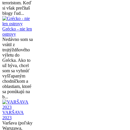
teroristom. Keď
si však prečítaš
blogy ľud...
Grécko - nie len
ostrovy
Nedávno som sa
vrátil z
trojtýždňového
výletu do
Grécka. Ako to
už býva, chcel
som sa vyhnúť
vyšľapaným
chodníčkom a
oblastiam, ktoré
sa ponúkajú na
b...
VARŠAVA
2023
Varšava (poľsky
Warszawa,