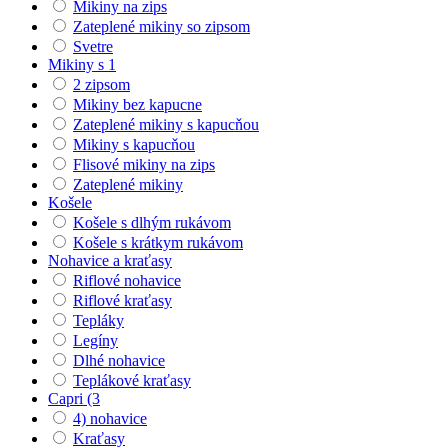
Mikiny na zips
Zateplené mikiny so zipsom
Svetre
Mikiny s 1
2 zipsom
Mikiny bez kapucne
Zateplené mikiny s kapucňou
Mikiny s kapucňou
Flisové mikiny na zips
Zateplené mikiny
Košele
Košele s dlhým rukávom
Košele s krátkym rukávom
Nohavice a kraťasy
Riflové nohavice
Riflové kraťasy
Tepláky
Legíny
Dlhé nohavice
Teplákové kraťasy
Capri (3
4) nohavice
Kraťasy