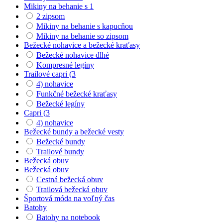
Mikiny na behanie s 1
2 zipsom
Mikiny na behanie s kapucňou
Mikiny na behanie so zipsom
Bežecké nohavice a bežecké kraťasy
Bežecké nohavice dlhé
Kompresné legíny
Trailové capri (3
4) nohavice
Funkčné bežecké kraťasy
Bežecké legíny
Capri (3
4) nohavice
Bežecké bundy a bežecké vesty
Bežecké bundy
Trailové bundy
Bežecká obuv
Bežecká obuv
Cestná bežecká obuv
Trailová bežecká obuv
Športová móda na voľný čas
Batohy
Batohy na notebook