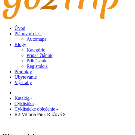
Úvod
Plánovač ciest
Automapa
Blogy
Kategórie
Pridať článok
Prihlásenie
Registrácia
Produkty
Ubytovanie
Výstrahy
Katalóg
-
Cyklistika
-
Cyklistické oblečenie
-
R2-Vittoria Pink Ružová S