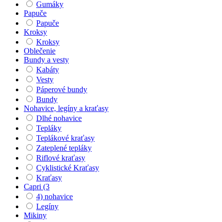
Gumáky
Papuče
Papuče
Kroksy
Kroksy
Oblečenie
Bundy a vesty
Kabáty
Vesty
Páperové bundy
Bundy
Nohavice, legíny a kraťasy
Dlhé nohavice
Tepláky
Teplákové kraťasy
Zateplené tepláky
Riflové kraťasy
Cyklistické Kraťasy
Kraťasy
Capri (3
4) nohavice
Legíny
Mikiny