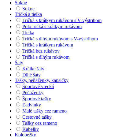
Sukne
Sukne
Tričká a tielka
Tričká s krátkym rukávom s V-výstrihom
Polo tričká s krátkym rukávom
Tielka
Tričká s dlhým rukávom s V-výstrihom
Tričká s krátkym rukávom
Tričká bez rukávov
Tričká s dlhým rukávom
Šaty
Krátke šaty
Dlhé šaty
Tašky, peňaženky, kapsičky
Športové vrecká
Peňaženky
Športové tašky
Ľadvinky
Malé tašky cez rameno
Cestovné tašky
Tašky cez rameno
Kabelky
Kolobežky