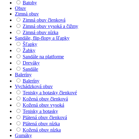
Batohy
Obuv
Zimná obuv
Zimná obuv členková
Zimná obuv vysoká a čižmy
Zimná obuv nízka
Sandále, flip-flopy a šľapky
Šľapky
Žabky
Sandále na platforme
Dreváky
Sandále
Baleríny
Baleríny
Vychádzková obuv
Tenisky a botasky členkové
Kožená obuv členková
Kožená obuv vysoká
Tenisky a botasky
Plátená obuv členková
Plátená obuv nízka
Kožená obuv nízka
Gumáky