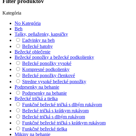
Filter produktov
Kategória
No Kategória
Beh
Tašky, peňaženky, kapsičky
Ľadvinky na beh
Bežecké batohy
Bežecké oblečenie
Bežecké ponožky a bežecké podkolienky
Bežecké ponožky vysoké
Kompresné podkolienky
Bežecké ponožky členkové
Stredne vysoké bežecké ponožky
Podprsenky na behanie
Podprsenky na behanie
Bežecké tričká a tielka
Funkčné bežecké tričká s dlhým rukávom
Bežecké tričká s krátkym rukávom
Bežecké tričká s dlhým rukávom
Funkčné bežecké tričká s krátkym rukávom
Funkčné bežecké tielka
Mikiny na behanie