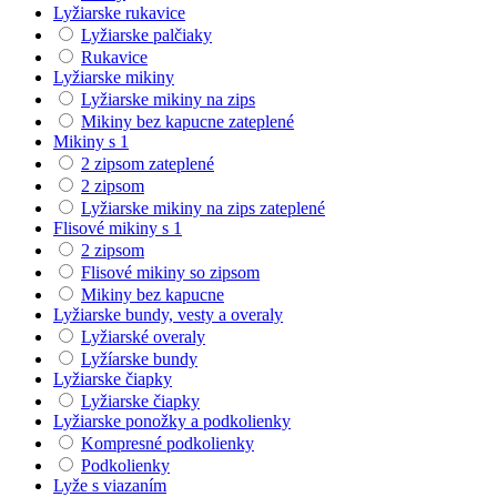
Lyžiarske rukavice
Lyžiarske palčiaky
Rukavice
Lyžiarske mikiny
Lyžiarske mikiny na zips
Mikiny bez kapucne zateplené
Mikiny s 1
2 zipsom zateplené
2 zipsom
Lyžiarske mikiny na zips zateplené
Flisové mikiny s 1
2 zipsom
Flisové mikiny so zipsom
Mikiny bez kapucne
Lyžiarske bundy, vesty a overaly
Lyžiarské overaly
Lyžíarske bundy
Lyžiarske čiapky
Lyžiarske čiapky
Lyžiarske ponožky a podkolienky
Kompresné podkolienky
Podkolienky
Lyže s viazaním