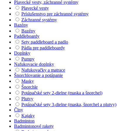
Plavecké vesty, záchranné systémy
Plavecké vesty
Príslušenstvo pre záchranné systémy
Záchranné systémy
Bazény
Bazény
Paddleboardy
Sety paddleboard a padlo
Pádla pre paddleboardy
Doplnky
Pumpy
Nafukovacie doplnky
Nafukovačky a matrace
Šnorchlovanie a potápanie
Masky
Šnorchle
Potápačské sety 2-dielne (maska a šnorchel)
Plutvy
Potápačské sety 3-dielne (maska, šnorchel a plutvy)
Člny
Kajaky
Badminton
Badmintonové rakety