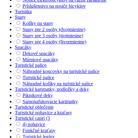
Príslušenstvo na nosiče bicyklov
Turistika
Stany
Kolíky na stany
Stany pre 2 osoby (dvojmiestne)
Stany pre 3 osoby (trojmiestne)
Stany pre 4 osoby (štvormiestne)
Spacáky
Dekové spacáky
Múmiové spacáky
Turistické palice
Náhradné koncovky na turistické palice
Turistické palice
Náhradné košíky na turistické palice
Turistické karimatky, podložky a deky
Piknikové deky
Samonafukovacie karimatky
Turistické oblečenie
Turistické nohavice a kraťasy
Turistické capri (3
4) nohavice
Funkčné kraťasy
Turistické legíny