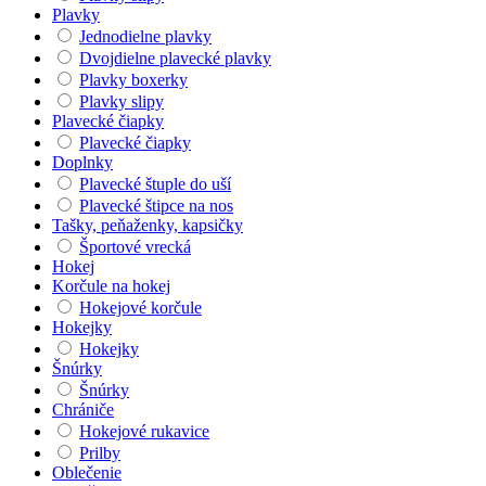
Plavky
Jednodielne plavky
Dvojdielne plavecké plavky
Plavky boxerky
Plavky slipy
Plavecké čiapky
Plavecké čiapky
Doplnky
Plavecké štuple do uší
Plavecké štipce na nos
Tašky, peňaženky, kapsičky
Športové vrecká
Hokej
Korčule na hokej
Hokejové korčule
Hokejky
Hokejky
Šnúrky
Šnúrky
Chrániče
Hokejové rukavice
Prilby
Oblečenie