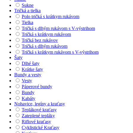
Sukne
Tričká a tielka
Polo tričká s krátkym rukávom
Tielka
Tričká s dlhým rukávom s V-výstrihom
Tričká s krátkym rukávom
Tričká bez rukávov
Tričká s dlhým rukávom
Tričká s krátkym rukávom s V-výstrihom
Šaty
Dlhé šaty
Krátke šaty
Bundy a vesty
Vesty
Páperové bundy
Bundy
Kabáty
Nohavice, legíny a kraťasy
Teplákové kraťasy
Zateplené tepláky
Riflové kraťasy
Cyklistické Kraťasy