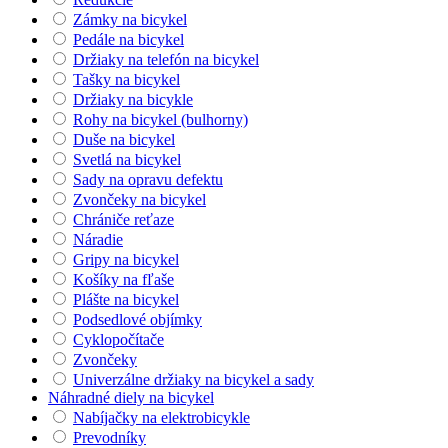
Zámky na bicykel
Pedále na bicykel
Držiaky na telefón na bicykel
Tašky na bicykel
Držiaky na bicykle
Rohy na bicykel (bulhorny)
Duše na bicykel
Svetlá na bicykel
Sady na opravu defektu
Zvončeky na bicykel
Chrániče reťaze
Náradie
Gripy na bicykel
Košíky na fľaše
Plášte na bicykel
Podsedlové objímky
Cyklopočítače
Zvončeky
Univerzálne držiaky na bicykel a sady
Náhradné diely na bicykel
Nabíjačky na elektrobicykle
Prevodníky