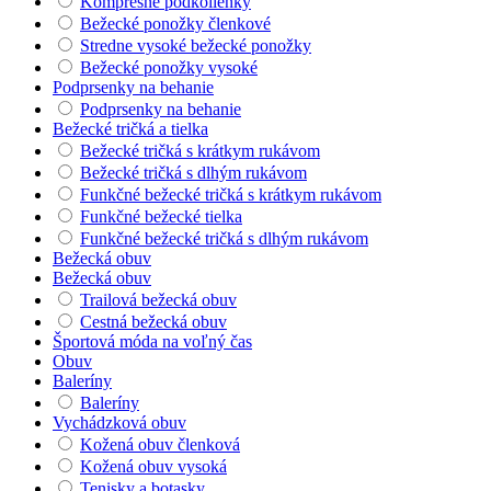
Kompresné podkolienky
Bežecké ponožky členkové
Stredne vysoké bežecké ponožky
Bežecké ponožky vysoké
Podprsenky na behanie
Podprsenky na behanie
Bežecké tričká a tielka
Bežecké tričká s krátkym rukávom
Bežecké tričká s dlhým rukávom
Funkčné bežecké tričká s krátkym rukávom
Funkčné bežecké tielka
Funkčné bežecké tričká s dlhým rukávom
Bežecká obuv
Bežecká obuv
Trailová bežecká obuv
Cestná bežecká obuv
Športová móda na voľný čas
Obuv
Baleríny
Baleríny
Vychádzková obuv
Kožená obuv členková
Kožená obuv vysoká
Tenisky a botasky