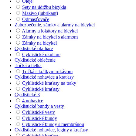
Oleje
Sety na údržbu bicykla
Mazivo (lubrikant)
Odmasťovače
Zabezpečenie, zámky a alarmy na bicykel
Alarmy a lokátory na bicykel
Zámky na bicykel s alarmom
Zámky na bicykel
Cyklistické okuliare
Cyklistické okuliare
Cyklistické oblečenie
Tričká a tielka
Tričká s krátkym rukávom
Cyklistické nohavice a kraťasy
Cyklistické kraťasy na traky
Cyklistické kraťasy
Cyklistické 3
4 nohavice
Cyklistické bundy a vesty
Cyklistické vesty
Cyklistické bundy
Cyklistické bundy s membránou
Cyklistické nohavice, legíny a kraťasy
Cyklistické kraťasy