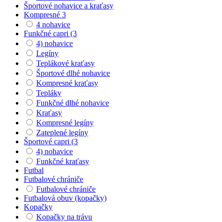
Športové nohavice a kraťasy
Kompresné 3
4 nohavice
Funkčné capri (3
4) nohavice
Legíny
Teplákové kraťasy
Športové dlhé nohavice
Kompresné kraťasy
Tepláky
Funkčné dlhé nohavice
Kraťasy
Kompresné legíny
Zateplené legíny
Športové capri (3
4) nohavice
Funkčné kraťasy
Futbal
Futbalové chrániče
Futbalové chrániče
Futbalová obuv (kopačky)
Kopačky
Kopačky na trávu