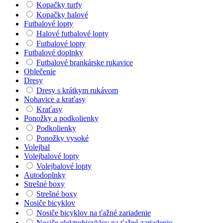
Kopačky turfy
Kopačky halové
Futbalové lopty
Halové futbalové lopty
Futbalové lopty
Futbalové doplnky
Futbalové brankárske rukavice
Oblečenie
Dresy
Dresy s krátkym rukávom
Nohavice a kraťasy
Kraťasy
Ponožky a podkolienky
Podkolienky
Ponožky vysoké
Volejbal
Volejbalové lopty
Volejbalové lopty
Autodoplnky
Strešné boxy
Strešné boxy
Nosiče bicyklov
Nosiče bicyklov na ťažné zariadenie
Nosiče elektrobicyklov na ťažné zariadenie