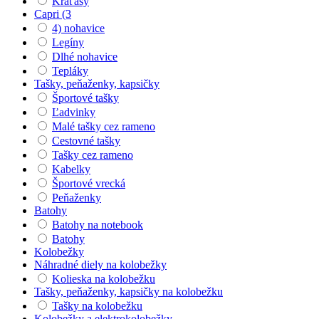
Kraťasy
Capri (3
4) nohavice
Legíny
Dlhé nohavice
Tepláky
Tašky, peňaženky, kapsičky
Športové tašky
Ľadvinky
Malé tašky cez rameno
Cestovné tašky
Tašky cez rameno
Kabelky
Športové vrecká
Peňaženky
Batohy
Batohy na notebook
Batohy
Kolobežky
Náhradné diely na kolobežky
Kolieska na kolobežku
Tašky, peňaženky, kapsičky na kolobežku
Tašky na kolobežku
Kolobežky a elektrokolobežky