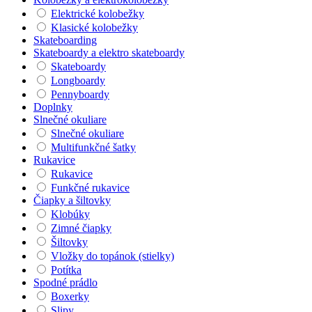
Elektrické kolobežky
Klasické kolobežky
Skateboarding
Skateboardy a elektro skateboardy
Skateboardy
Longboardy
Pennyboardy
Doplnky
Slnečné okuliare
Slnečné okuliare
Multifunkčné šatky
Rukavice
Rukavice
Funkčné rukavice
Čiapky a šiltovky
Klobúky
Zimné čiapky
Šiltovky
Vložky do topánok (stielky)
Potítka
Spodné prádlo
Boxerky
Slipy