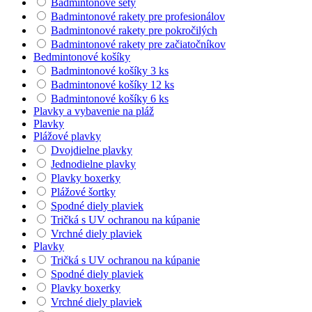
Badmintonové sety
Badmintonové rakety pre profesionálov
Badmintonové rakety pre pokročilých
Badmintonové rakety pre začiatočníkov
Bedmintonové košíky
Badmintonové košíky 3 ks
Badmintonové košíky 12 ks
Badmintonové košíky 6 ks
Plavky a vybavenie na pláž
Plavky
Plážové plavky
Dvojdielne plavky
Jednodielne plavky
Plavky boxerky
Plážové šortky
Spodné diely plaviek
Tričká s UV ochranou na kúpanie
Vrchné diely plaviek
Plavky
Tričká s UV ochranou na kúpanie
Spodné diely plaviek
Plavky boxerky
Vrchné diely plaviek