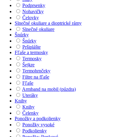
Podprsenky
Nohavičky
Čelovky
Slnečné okuliare a dioptrické rámy
Slnečné okuliare
Šnúrky
Šnúrky
Pršiplášte
Fľaše a termosky
Termosky
Šejkre
Termohrnčeky
Filtre na fľaše
Fľaše
Armband na mobil (púzdra)
Uteráky
Knihy
Knihy
Čelenky
Ponožky a podkolienky
Ponožky vysoké
Podkolienky
Ponožky členkové