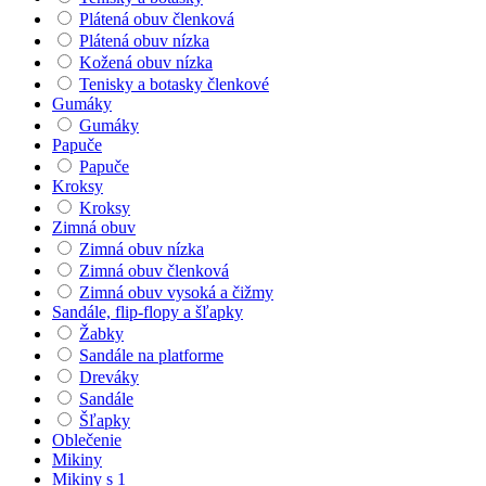
Plátená obuv členková
Plátená obuv nízka
Kožená obuv nízka
Tenisky a botasky členkové
Gumáky
Gumáky
Papuče
Papuče
Kroksy
Kroksy
Zimná obuv
Zimná obuv nízka
Zimná obuv členková
Zimná obuv vysoká a čižmy
Sandále, flip-flopy a šľapky
Žabky
Sandále na platforme
Dreváky
Sandále
Šľapky
Oblečenie
Mikiny
Mikiny s 1