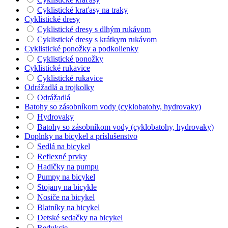
Cyklistické kraťasy na traky
Cyklistické dresy
Cyklistické dresy s dlhým rukávom
Cyklistické dresy s krátkym rukávom
Cyklistické ponožky a podkolienky
Cyklistické ponožky
Cyklistické rukavice
Cyklistické rukavice
Odrážadlá a trojkolky
Odrážadlá
Batohy so zásobníkom vody (cyklobatohy, hydrovaky)
Hydrovaky
Batohy so zásobníkom vody (cyklobatohy, hydrovaky)
Doplnky na bicykel a príslušenstvo
Sedlá na bicykel
Reflexné prvky
Hadičky na pumpu
Pumpy na bicykel
Stojany na bicykle
Nosiče na bicykel
Blatníky na bicykel
Detské sedačky na bicykel
Redukcie