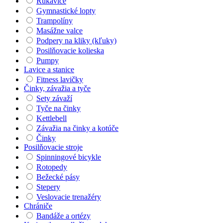
Rukavice
Gymnastické lopty
Trampolíny
Masážne valce
Podpery na kliky (kľuky)
Posilňovacie kolieska
Pumpy
Lavice a stanice
Fitness lavičky
Činky, závažia a tyče
Sety závaží
Tyče na činky
Kettlebell
Závažia na činky a kotúče
Činky
Posilňovacie stroje
Spinningové bicykle
Rotopedy
Bežecké pásy
Stepery
Veslovacie trenažéry
Chrániče
Bandáže a ortézy