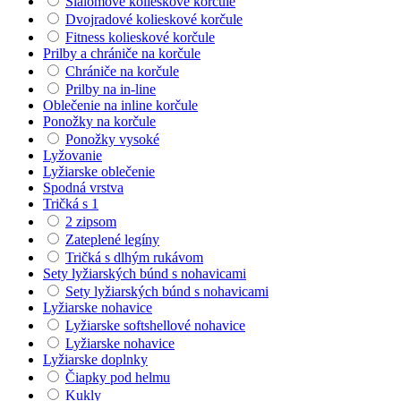
Slalomové kolieskové korčule
Dvojradové kolieskové korčule
Fitness kolieskové korčule
Prilby a chrániče na korčule
Chrániče na korčule
Prilby na in-line
Oblečenie na inline korčule
Ponožky na korčule
Ponožky vysoké
Lyžovanie
Lyžiarske oblečenie
Spodná vrstva
Tričká s 1
2 zipsom
Zateplené legíny
Tričká s dlhým rukávom
Sety lyžiarských búnd s nohavicami
Sety lyžiarských búnd s nohavicami
Lyžiarske nohavice
Lyžiarske softshellové nohavice
Lyžiarske nohavice
Lyžiarske doplnky
Čiapky pod helmu
Kukly