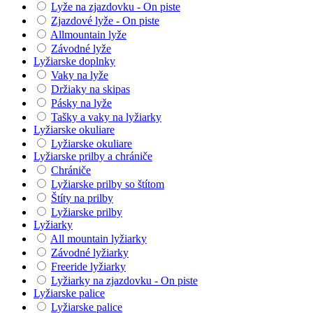
Lyže na zjazdovku - On piste
Zjazdové lyže - On piste
Allmountain lyže
Závodné lyže
Lyžiarske doplnky
Vaky na lyže
Držiaky na skipas
Pásky na lyže
Tašky a vaky na lyžiarky
Lyžiarske okuliare
Lyžiarske okuliare
Lyžiarske prilby a chrániče
Chrániče
Lyžiarske prilby so štítom
Štíty na prilby
Lyžiarske prilby
Lyžiarky
All mountain lyžiarky
Závodné lyžiarky
Freeride lyžiarky
Lyžiarky na zjazdovku - On piste
Lyžiarske palice
Lyžiarske palice