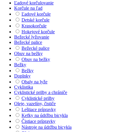
Ľadové korčulovanie
Korčule na ľad
Ľadové korčule
Detské korčule
Krasokorčule
Hokejové korčule
Bežecké lyžovanie
Bežecké palice
Bežecké palice
Obuv na bežky
Obuv na bežky
Bežky
Bežky
Doplnky
Obaly na lyže
Cyklistika
Cyklistické prilby a chrániče
Cyklistické prilby
Oleje, vazelíny, čističe
Leštiace prípravky
Kefky na údržbu bicykla
Čistiace prípravky
Nástroje na údržbu bicykla