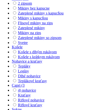
2 zipsom
Mikiny bez kapucne
Zateplené mikiny s kapucňou
Mikiny s kapucňou
Flisové mikiny na zips
Zateplené mikiny
Mikiny na zips
Zateplené mikiny so zipsom
Svetre
Košele
Košele s dlhým rukávom
Košele s krátkym rukávom
Nohavice a kraťasy
Tepláky
Legíny
Dlhé nohavice
Teplákové kraťasy
Capri (3
4) nohavice
Kraťasy
Riflové nohavice
Riflové kraťasy
Sukne