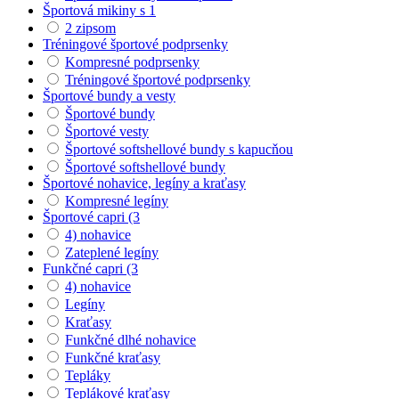
Športová mikiny s 1
2 zipsom
Tréningové športové podprsenky
Kompresné podprsenky
Tréningové športové podprsenky
Športové bundy a vesty
Športové bundy
Športové vesty
Športové softshellové bundy s kapucňou
Športové softshellové bundy
Športové nohavice, legíny a kraťasy
Kompresné legíny
Športové capri (3
4) nohavice
Zateplené legíny
Funkčné capri (3
4) nohavice
Legíny
Kraťasy
Funkčné dlhé nohavice
Funkčné kraťasy
Tepláky
Teplákové kraťasy