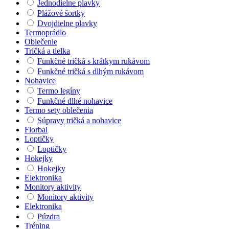
Jednodielne plavky
Plážové šortky
Dvojdielne plavky
Termoprádlo
Oblečenie
Tričká a tielka
Funkčné tričká s krátkym rukávom
Funkčné tričká s dlhým rukávom
Nohavice
Termo legíny
Funkčné dlhé nohavice
Termo sety oblečenia
Súpravy tričká a nohavice
Florbal
Loptičky
Loptičky
Hokejky
Hokejky
Elektronika
Monitory aktivity
Monitory aktivity
Elektronika
Púzdra
Tréning