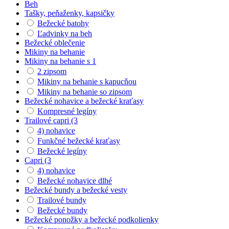
Beh
Tašky, peňaženky, kapsičky
Bežecké batohy
Ľadvinky na beh
Bežecké oblečenie
Mikiny na behanie
Mikiny na behanie s 1
2 zipsom
Mikiny na behanie s kapucňou
Mikiny na behanie so zipsom
Bežecké nohavice a bežecké kraťasy
Kompresné legíny
Trailové capri (3
4) nohavice
Funkčné bežecké kraťasy
Bežecké legíny
Capri (3
4) nohavice
Bežecké nohavice dlhé
Bežecké bundy a bežecké vesty
Trailové bundy
Bežecké bundy
Bežecké ponožky a bežecké podkolienky