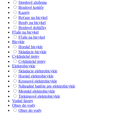
Stredové zloženia
Brzdové kotúče
Kazety
Reťaze na bicykel
Brzdy na bicykel
Brzdové doštičky
Fľaše na bicykel
Fľaše na bicykel
Bicykle
Horské bicykle
Skladacie bicykle
Cyklistické tretry
Cyklistické tretry
Elektrobicykle
Skladacie elektrobicykle
Horské elektrobicykle
Krossové elektrobicykle
Náhradné batérie pre elektrobicykle
Mestské elektrobicykle
Trekingové elektrobicykle
Vodné športy
Obuv do vody
Obuv do vody