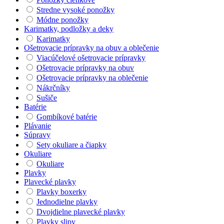
Stredne vysoké ponožky
Módne ponožky
Karimatky, podložky a deky
Karimatky
Ošetrovacie prípravky na obuv a oblečenie
Viacúčelové ošetrovacie prípravky
Ošetrovacie prípravky na obuv
Ošetrovacie prípravky na oblečenie
Nákrčníky
Sušiče
Batérie
Gombíkové batérie
Plávanie
Súpravy
Sety okuliare a čiapky
Okuliare
Okuliare
Plavky
Plavecké plavky
Plavky boxerky
Jednodielne plavky
Dvojdielne plavecké plavky
Plavky slipy