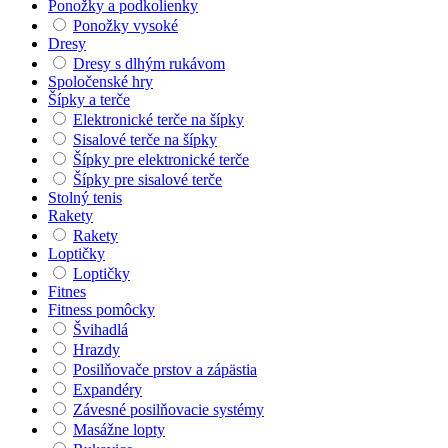
Ponožky a podkolienky
Ponožky vysoké
Dresy
Dresy s dlhým rukávom
Spoločenské hry
Šípky a terče
Elektronické terče na šípky
Sisalové terče na šípky
Šípky pre elektronické terče
Šípky pre sisalové terče
Stolný tenis
Rakety
Rakety
Loptičky
Loptičky
Fitnes
Fitness pomôcky
Švihadlá
Hrazdy
Posilňovače prstov a zápästia
Expandéry
Závesné posilňovacie systémy
Masážne lopty