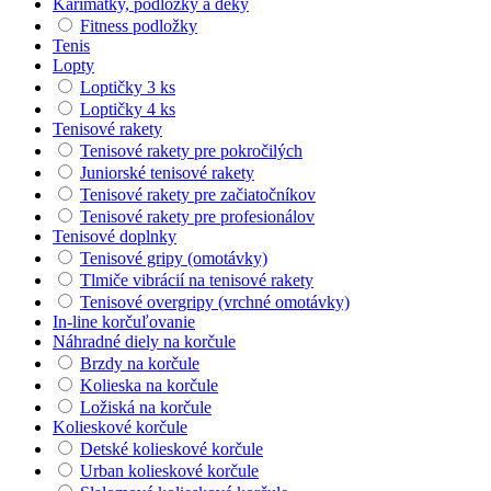
Karimatky, podložky a deky
Fitness podložky
Tenis
Lopty
Loptičky 3 ks
Loptičky 4 ks
Tenisové rakety
Tenisové rakety pre pokročilých
Juniorské tenisové rakety
Tenisové rakety pre začiatočníkov
Tenisové rakety pre profesionálov
Tenisové doplnky
Tenisové gripy (omotávky)
Tlmiče vibrácií na tenisové rakety
Tenisové overgripy (vrchné omotávky)
In-line korčuľovanie
Náhradné diely na korčule
Brzdy na korčule
Kolieska na korčule
Ložiská na korčule
Kolieskové korčule
Detské kolieskové korčule
Urban kolieskové korčule